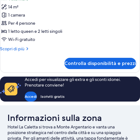
le
14 m²
foto
per
1 camera
Alloggio
Per 4 persone
familiare
1 letto queen e 2 letti singoli
su
Wi-Fi gratuito
due
Altri
Scopri di più
livelli,
dettagli
vista
per
Controlla disponibilità e prezzi
mare
Alloggio
familiare
su
Accedi per visualizzare gli extra e gli sconti idonei.
due
Prenotare conviene!
livelli,
vista
Accedi
Iscriviti gratis
mare
Informazioni sulla zona
Hotel La Caletta si trova a Monte Argentario e vanta una
posizione strategica nel centro della città e su una spiaggia
privata. Per gli amanti delle attività, una tappa fondamentale è