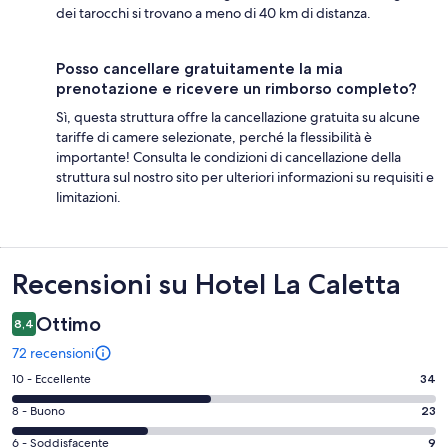
dei tarocchi si trovano a meno di 40 km di distanza.
Posso cancellare gratuitamente la mia
prenotazione e ricevere un rimborso completo?
Sì, questa struttura offre la cancellazione gratuita su alcune
tariffe di camere selezionate, perché la flessibilità è
importante! Consulta le condizioni di cancellazione della
struttura sul nostro sito per ulteriori informazioni su requisiti e
limitazioni.
Recensioni
Recensioni su Hotel La Caletta
Ottimo
8,4
72 recensioni
Valutazione
10 - Eccellente
34
di
Valutazione
8 - Buono
23
10
di
-
Valutazione
6 - Soddisfacente
9