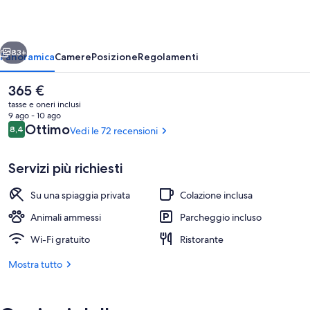
ietro
Avanti
83+
Panoramica
Camere
Posizione
Regolamenti
Il
365 €
prezzo
tasse e oneri inclusi
attuale
9 ago - 10 ago
è
Recensioni
Ottimo
8,4
Vedi le 72 recensioni
8,4 su 10
365 €
Servizi più richiesti
Su una spiaggia privata
Colazione inclusa
Facciata della struttura
Animali ammessi
Parcheggio incluso
Wi-Fi gratuito
Ristorante
Mostra tutto