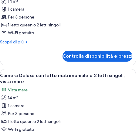
14 m²
per
singoli,
1 camera
Camera
vista
mare
Superior
Per 3 persone
con
1 letto queen o 2 letti singoli
letto
Wi-Fi gratuito
matrimoniale
Altri
Scopri di più
o
dettagli
2
per
Controlla disponibilità e prezzi
Camera
letti
Superior
singoli,
con
Apri
Un letto rifatto con cura, con una tes
vista
6
letto
Camera Deluxe con letto matrimoniale o 2 letti singoli,
tutte
mare
matrimoniale
vista mare
o
le
Vista mare
2
foto
letti
14 m²
per
singoli,
1 camera
Camera
vista
mare
Deluxe
Per 3 persone
con
1 letto queen o 2 letti singoli
letto
Wi-Fi gratuito
matrimoniale