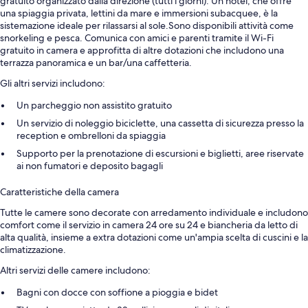
gratuito organizzato dalla direzione (tutti i giorni). Un hotel, che offre
una spiaggia privata, lettini da mare e immersioni subacquee, è la
sistemazione ideale per rilassarsi al sole.Sono disponibili attività come
snorkeling e pesca. Comunica con amici e parenti tramite il Wi-Fi
gratuito in camera e approfitta di altre dotazioni che includono una
terrazza panoramica e un bar/una caffetteria.
Gli altri servizi includono:
Un parcheggio non assistito gratuito
Un servizio di noleggio biciclette, una cassetta di sicurezza presso la
reception e ombrelloni da spiaggia
Supporto per la prenotazione di escursioni e biglietti, aree riservate
ai non fumatori e deposito bagagli
Caratteristiche della camera
Tutte le camere sono decorate con arredamento individuale e includono
comfort come il servizio in camera 24 ore su 24 e biancheria da letto di
alta qualità, insieme a extra dotazioni come un'ampia scelta di cuscini e la
climatizzazione.
Altri servizi delle camere includono:
Bagni con docce con soffione a pioggia e bidet