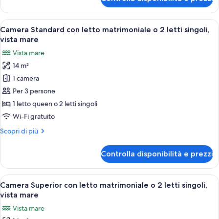
Camera
letti
Classic
singoli,
con
Apri
Una camera d'albergo con un letto gran
vista
10
letto
Camera Standard con letto matrimoniale o 2 letti singoli,
tutte
mare
matrimoniale
vista mare
o
le
Vista mare
2
foto
letti
14 m²
per
singoli,
1 camera
Camera
vista
mare
Standard
Per 3 persone
con
1 letto queen o 2 letti singoli
letto
Wi-Fi gratuito
matrimoniale
Altri
Scopri di più
o
dettagli
2
per
Controlla disponibilità e prezzi
Camera
letti
Standard
singoli,
con
Apri
Una camera d'albergo con un letto gran
vista
6
letto
Camera Superior con letto matrimoniale o 2 letti singoli,
tutte
mare
matrimoniale
vista mare
o
le
Vista mare
2
foto
letti