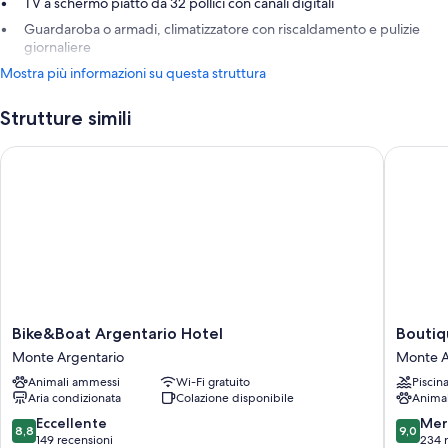
TV a schermo piatto da 32 pollici con canali digitali
Guardaroba o armadi, climatizzatore con riscaldamento e pulizie
giornaliere
Mostra più informazioni su questa struttura
Strutture simili
Bike&Boat Argentario Hotel
Boutique
Bike&Boat
Boutiqu
Bike&Boat Argentario Hotel
Boutiq
Argentario
Hotel
Monte Argentario
Monte A
Hotel
Torre
Animali ammessi
Wi-Fi gratuito
Piscin
Monte
di
Aria condizionata
Colazione disponibile
Anima
Argentario
Cala
Piccola
8.8
9.0
Eccellente
Mer
8,8
9,0
Monte
su
su
149 recensioni
234 