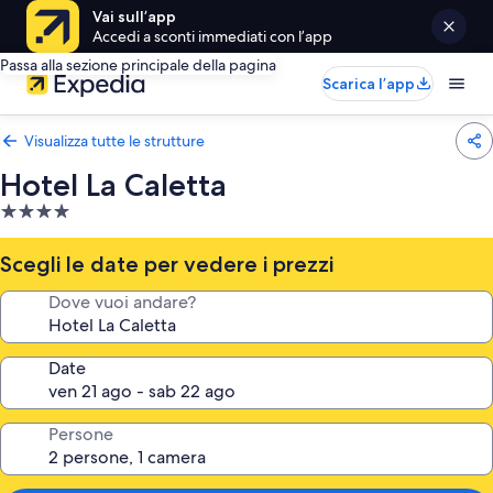
Vai sull’app
Accedi a sconti immediati con l’app
Passa alla sezione principale della pagina
Scarica l’app
Visualizza tutte le strutture
Hotel La Caletta
Struttura
a
4.0
Scegli le date per vedere i prezzi
stelle
Dove vuoi andare?
Date
Persone