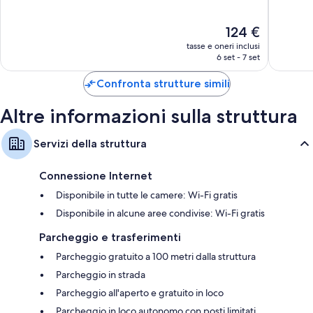
Argenta
10,
10,
Eccellente,
Meravigl
Il
124 €
149
234
prezzo
recensioni
recensio
tasse e oneri inclusi
attuale
6 set - 7 set
è
124 €
Confronta strutture simili
Altre informazioni sulla struttura
Servizi della struttura
Connessione Internet
Disponibile in tutte le camere: Wi-Fi gratis
Disponibile in alcune aree condivise: Wi-Fi gratis
Parcheggio e trasferimenti
Parcheggio gratuito a 100 metri dalla struttura
Parcheggio in strada
Parcheggio all'aperto e gratuito in loco
Parcheggio in loco autonomo con posti limitati