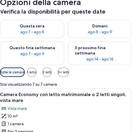
Opzioni della camera
Verifica la disponibilità per queste date
Verifica la disponibilità per questa sera, ago 7 - ago 8
Verifica la disponibilità per d
Questa sera
Domani
ago 7 - ago 8
ago 8 - ago 9
Verifica la disponibilità per questo fine settimana, ago 7 - ago
Verifica la disponibilità per il
Questo fine settimana
Il prossimo fine
settimana
ago 7 - ago 9
ago 14 - ago 16
Filtri
Tutte le camere
1 letto
2 letti
3+ letti
disponibili
per
Stai visualizzando 7 su 7 camere
le
Apri
Una camera da letto con un letto, una 
6
Camera Economy con letto matrimoniale o 2 letti singoli,
camere
tutte
vista mare
le
Vista mare
foto
10 m²
per
1 camera
Camera
Economy
Per 2 persone