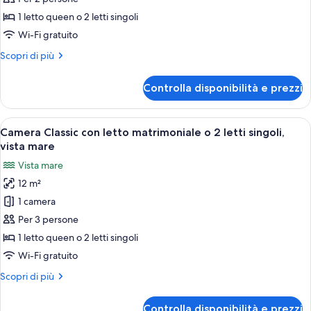
con
1 letto queen o 2 letti singoli
letto
Wi-Fi gratuito
matrimoniale
Altri
Scopri di più
o
dettagli
2
per
Controlla disponibilità e prezzi
Camera
letti
Economy
singoli,
con
Apri
Una moderna camera d'albergo con un 
vista
7
letto
Camera Classic con letto matrimoniale o 2 letti singoli,
tutte
mare
matrimoniale
vista mare
o
le
Vista mare
2
foto
letti
12 m²
per
singoli,
1 camera
Camera
vista
mare
Classic
Per 3 persone
con
1 letto queen o 2 letti singoli
letto
Wi-Fi gratuito
matrimoniale
Altri
Scopri di più
o
dettagli
2
per
Controlla disponibilità e prezzi