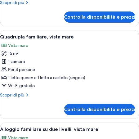
Altri
Scopri di più
o
dettagli
2
per
Controlla disponibilità e prezzi
Camera
letti
Deluxe
singoli,
con
Apri
Camera d'albergo compatta con un letto 
vista
5
letto
Quadrupla familiare, vista mare
tutte
mare
matrimoniale
Vista mare
o
le
2
16 m²
foto
letti
per
1 camera
singoli,
Quadrupla
vista
Per 4 persone
mare
familiare,
1 letto queen e 1 letto a castello (singolo)
vista
Wi-Fi gratuito
mare
Altri
Scopri di più
dettagli
per
Controlla disponibilità e prezzi
Quadrupla
familiare,
vista
Apri
Una camera da letto con un letto, una
9
mare
Alloggio familiare su due livelli, vista mare
tutte
Vista mare