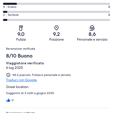
8
Eccellente.
di
-
Valutazione
4 - Scarso
3
34
6
Buono.
di
su
-
Valutazione
2 - Terribile
3
23
4
72
Soddisfacente.
di
su
-
recensioni
9
2
72
Scarso.
su
-
recensioni
3
9,0
9,2
8,6
72
Terribile.
su
Pulizia
Posizione
Personale e servizio
recensioni
3
72
Recensioni
su
Recensione verificata
recensioni
72
8/10 Buono
recensioni
Viaggiatore verificato
6 lug 2025
Mi è piaciuto: Pulizia e personale e servizio
Traduci con Google
Great location.
Soggiorno di 3 notti a giugno 2025
0