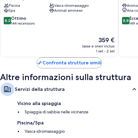
Porto
Hotel
Piscina
Vasca idromassaggio
Anima
Ercole
Monte
Spa
Animali ammessi
Aria c
Resort
Argenta
&
8.2
8.8
Ottimo
Ecc
8,2
8,8
Spa
su
su
144 recensioni
149 r
Monte
10,
10,
Argentario
Ottimo,
Eccellen
Il
359 €
144
149
prezzo
recensioni
recensio
tasse e oneri inclusi
attuale
1 set - 2 set
è
359 €
Confronta strutture simili
Altre informazioni sulla struttura
Servizi della struttura
Vicino alla spiaggia
Spiaggia di sabbia nelle vicinanze
Piscina/Spa
Vasca idromassaggio