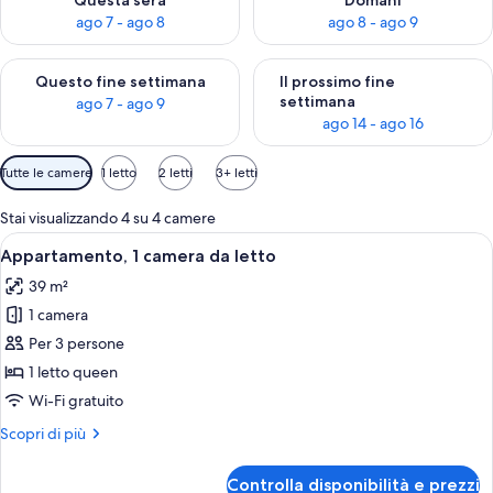
Questa sera
Domani
ago 7 - ago 8
ago 8 - ago 9
Verifica la disponibilità per questo fine settimana, ago 7 - ago
Verifica la disponibilità per il
Questo fine settimana
Il prossimo fine
settimana
ago 7 - ago 9
ago 14 - ago 16
Filtri
Tutte le camere
1 letto
2 letti
3+ letti
disponibili
per
Stai visualizzando 4 su 4 camere
le
Apri
Una camera da letto con un letto, un 
8
Appartamento, 1 camera da letto
camere
tutte
39 m²
le
1 camera
foto
per
Per 3 persone
Appartamento,
1 letto queen
1
Wi-Fi gratuito
camera
Altri
Scopri di più
da
dettagli
letto
per
Controlla disponibilità e prezzi
Appartamento,