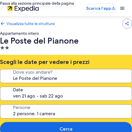
Passa alla sezione principale della pagina
Scarica l’app
Visualizza tutte le strutture
Appartamento intero
Le Poste del Pianone
Struttura
a
2.0
Scegli le date per vedere i prezzi
stelle
Dove vuoi andare?
Date
Persone
Cerca