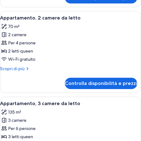
1
camera
Apri
Una camera da letto con un letto, un 
12
da
Appartamento, 2 camere da letto
tutte
letto
70 m²
le
2 camere
foto
per
Per 4 persone
Appartamento,
2 letti queen
2
Wi-Fi gratuito
camere
Altri
Scopri di più
da
dettagli
letto
per
Controlla disponibilità e prezzi
Appartamento,
2
camere
Apri
Un soggiorno con camino, divani blu, t
6
da
Appartamento, 3 camere da letto
tutte
letto
135 m²
le
3 camere
foto
per
Per 6 persone
Appartamento,
3 letti queen