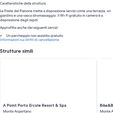
Caratteristiche della struttura
Le Poste del Pianone mette a disposizione servizi come una terrazza, un
giardino e una vasca idromassaggio. Il Wi-Fi gratuito in camera è a
disposizione degli ospiti.
Approfitta anche dei seguenti servizi:
Un parcheggio non assistito gratuito
Informazioni sui diritti di cancellazione
Aree riservate ai non fumatori, una cassetta di sicurezza presso la
reception e servizi di concierge
Strutture simili
Caratteristiche della camera
A Point Porto Ercole Resort & Spa
Bike&Boa
Tutte le camere di Le Poste del Pianone dispongono di dotazioni come
biancheria da letto di alta qualità e balconi arredati, insieme a extra
come l'aria condizionata e salotti separati.
I servizi aggiuntivi delle camere sono:
Docce, bidet e set di cortesia
TV LCD da 43 pollici con canali via cavo
Guardaroba o armadi, salotti separati e sale da pranzo indipendenti
A
Bike&Bo
A Point Porto Ercole Resort & Spa
Bike&B
Point
Argenta
Monte Argentario
Monte A