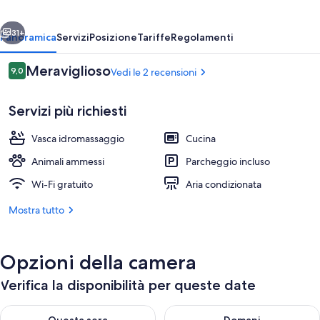
ietro
Avanti
31+
Panoramica
Servizi
Posizione
Tariffe
Regolamenti
Recensioni
Meraviglioso
9,0
Vedi le 2 recensioni
9,0 su 10
Servizi più richiesti
Vasca idromassaggio
Cucina
Animali ammessi
Parcheggio incluso
Wi-Fi gratuito
Aria condizionata
Vista aerea
Mostra tutto
Opzioni della camera
Verifica la disponibilità per queste date
Verifica la disponibilità per questa sera, ago 7 - ago 8
Verifica la disponibilità per d