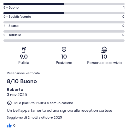
di
Valutazione
8 - Buono
1
10
di
-
Valutazione
6 - Soddisfacente
0
8
Eccellente.
di
-
Valutazione
4 - Scarso
0
1
6
Buono.
di
su
-
Valutazione
2 - Terribile
0
1
4
2
Soddisfacente.
di
su
-
recensioni
0
2
2
Scarso.
su
-
recensioni
0
9,0
10
10
2
Terribile.
su
Pulizia
Posizione
Personale e servizio
recensioni
0
2
Recensioni
su
Recensione verificata
recensioni
2
8/10 Buono
recensioni
Roberto
3 nov 2025
Mi è piaciuto: Pulizia e comunicazione
Un bell'appartamento ed una signora alla reception cortese
Soggiorno di 2 notti a ottobre 2025
0