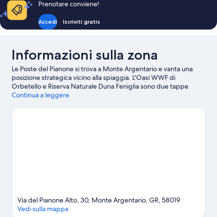
Prenotare conviene!
Accedi
Iscriviti gratis
Informazioni sulla zona
Le Poste del Pianone si trova a Monte Argentario e vanta una
posizione strategica vicino alla spiaggia. L'Oasi WWF di
Orbetello e Riserva Naturale Duna Feniglia sono due tappe
fondamentali per gli amanti della natura. Tra le altre attrazioni
Continua a leggere
della zona spiccano Acquario Mediterraneo dell'Argentario e
Parco Emozionale e Luminarie di Fontermosa.
Vai alla guida
turistica di Monte Argentario
Mostra altri residence a Monte Argentario
Via del Pianone Alto, 30, Monte Argentario, GR, 58019
Vedi sulla mappa