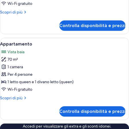
3
Wi-Fi gratuito
camere
Altri
Scopri di più
da
dettagli
letto
per
Controlla disponibilità e prezzi
Appartamento,
3
camere
Apri
Un balcone con tavolo e sedie, vista s
7
da
Appartamento
tutte
letto
Vista baia
le
70 m²
foto
per
1 camera
Appartamento
Per 4 persone
1 letto queen e 1 divano letto (queen)
Wi-Fi gratuito
Altri
Scopri di più
dettagli
per
Controlla disponibilità e prezzi
Appartamento
Accedi per visualizzare gli extra e gli sconti idonei.