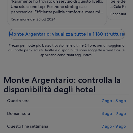
ago
"Raramente ho trovato un servizio di questo livello.
belle dell'A
Una situazione top. Posizione strategica e
-
a Cala Piccol
panoramica. Efficienza pulizia comfort ai massimi
(incluso) di 
17
Recensione de
livelli"
L'hotel è mo
ago
Recensione del 28 ott 2024
dotate di am
può ..."
Monte Argentario: visualizza tutte le 1.130 strutture
Prezzo per notte più basso trovato nelle ultime 24 ore, per un soggiorno
di 1 notte per 2 adulti. Tariffe e disponibilità sono soggette a modifica. Si
applicano condizioni aggiuntive.
Monte Argentario: controlla la
disponibilità degli hotel
Cerca
Questa sera
7 ago - 8 ago
i
prezzi
Cerca
Domani sera
8 ago - 9 ago
a
i
Monte
prezzi
Cerca
Questo fine settimana
7 ago - 9 ago
Argentario
a
i