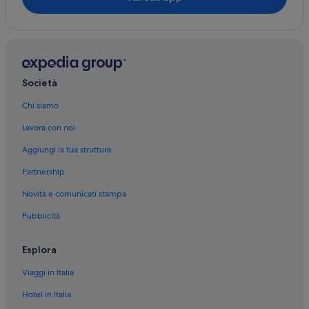
Monte Argentario: hotel Relais & Chateaux
Monte Argentario: hotel Independent
Monte Argentario: Hotel romantici
Monte Argentario: Hotel per famiglie
Società
Monte Argentario: Vacanze per soli adulti
Chi siamo
Monte Argentario: Hotel LGBTQIA+
Lavora con noi
Monte Argentario: Hotel per golfisti
Aggiungi la tua struttura
Monte Argentario: Hotel con casinò
Partnership
Monte Argentario: Hotel di lusso
Novità e comunicati stampa
Monte Argentario: Hotel con servizi business
Pubblicità
Monte Argentario: Hotel con piscina
Monte Argentario: Resort e hotel con spa
Esplora
Monte Argentario: Hotel con animali ammessi
Viaggi in Italia
Monte Argentario: Hotel con palestra
Hotel in Italia
Monte Argentario: Hotel con Wi-Fi