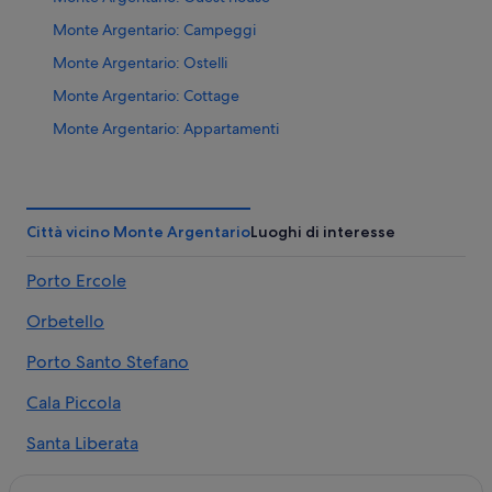
Monte Argentario: Campeggi
Monte Argentario: Ostelli
Monte Argentario: Cottage
Monte Argentario: Appartamenti
Monte Argentario: Agriturismi
Monte Argentario: Ville
Monte Argentario: Inn
Città vicino Monte Argentario
Luoghi di interesse
Monte Argentario: Affittacamere
Porto Ercole
Monte Argentario: Case private in affitto
Orbetello
Monte Argentario: B&B
Monte Argentario: Chalet
Porto Santo Stefano
Monte Argentario: Case galleggianti
Cala Piccola
Monte Argentario: Residence
Santa Liberata
Giannella: Campeggi
Giannella
Giannella: Guest house