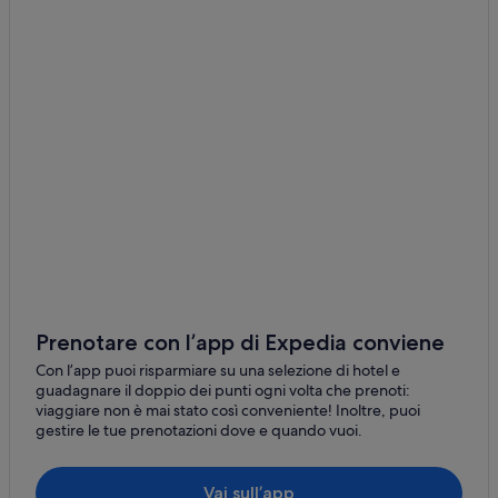
Giannella: Appartamenti
Giannella: Case galleggianti
Giannella: Resort
Santa Liberata: Agriturismi
Santa Liberata: Appartamenti
Bagni di Domiziano: hotel nelle vicinanze
Monte Argentario: hotel
Pozzarello: hotel nelle vicinanze
Porto Ercole: hotel
Argentario Golf Club: hotel nelle vicinanze
Prenotare con l’app di Expedia conviene
Santa Liberata: hotel
Con l’app puoi risparmiare su una selezione di hotel e
guadagnare il doppio dei punti ogni volta che prenoti:
Acquario Mediterraneo dell'Argentario: hotel nelle
viaggiare non è mai stato così conveniente! Inoltre, puoi
vicinanze
gestire le tue prenotazioni dove e quando vuoi.
Porto Santo Stefano: hotel
Spiaggia La Soda: hotel nelle vicinanze
Vai sull’app