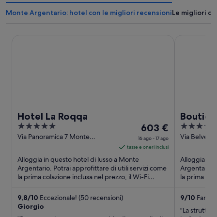
Monte Argentario: hotel con le migliori recensioni
Le migliori c
Hotel La Roqqa
Boutique Hot
Hotel La Roqqa
Boutiqu
5
Il
4
603 €
Piccola
out
prezzo
out
Via Panoramica 7 Monte
Via Belved
16 ago - 17 ago
Argentario GR
Argentario 
of
è
of
tasse e oneri inclusi
5
603 €
5
Alloggia in questo hotel di lusso a Monte
Alloggia in 
a
Argentario. Potrai approfittare di utili servizi come
Argentario. P
la prima colazione inclusa nel prezzo, il Wi-Fi
notte
la prima cola
gratuito e un ...
gratuito ...
nel
periodo
9,8
/
10
Eccezionale! (50 recensioni)
9
/
10
Fantast
Giorgio
16
"La struttur