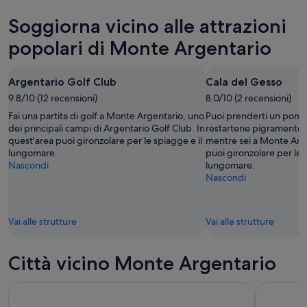
per
Monte
prezzi
Soggiorna vicino alle attrazioni
stasera,
Argentario
a
7
per
Monte
popolari di Monte Argentario
ago
domani
Argentario
-
notte,
per
Argentario Golf Club
Cala del Gesso
8
8
questo
ago
9.8/10 (12 recensioni)
ago
8.0/10 (2 recensioni)
weekend,
-
7
Fai una partita di golf a Monte Argentario, uno
Puoi prenderti un pomer
9
ago
dei principali campi di Argentario Golf Club. In
restartene pigramente 
quest'area puoi gironzolare per le spiagge e il
mentre sei a Monte Arge
ago
-
lungomare.
puoi gironzolare per le 
9
Nascondi
lungomare.
ago
Nascondi
Vai alle strutture
Vai alle strutture
Città vicino Monte Argentario