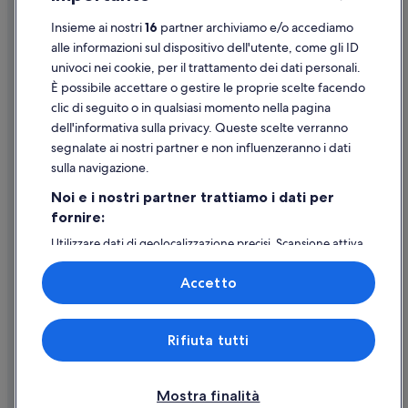
Monte Argentario: hotel a 3 stelle
Insieme ai nostri
16
partner archiviamo e/o accediamo
Supporto
alle informazioni sul dispositivo dell'utente, come gli ID
Monte Argentario: hotel a 5 stelle
univoci nei cookie, per il trattamento dei dati personali.
Assistenza clienti
È possibile accettare o gestire le proprie scelte facendo
Contattaci
clic di seguito o in qualsiasi momento nella pagina
dell'informativa sulla privacy. Queste scelte verranno
Come cancellare un volo
segnalate ai nostri partner e non influenzeranno i dati
Come modificare la prenotazione di un hotel o una casa vacanze
sulla navigazione.
Tempistiche per i rimborsi
Noi e i nostri partner trattiamo i dati per
fornire:
Utilizzare un coupon Expedia
Utilizzare dati di geolocalizzazione precisi. Scansione attiva
Documenti per i viaggi internazionali
delle caratteristiche del dispositivo ai fini
dell’identificazione. Archiviare informazioni su dispositivo
Accetto
e/o accedervi. Pubblicità e contenuti personalizzati,
misurazione delle prestazioni dei contenuti e degli
annunci, ricerche sul pubblico, sviluppo di servizi.
Expedia, Inc. non è responsabile dei contenuti di siti esterni.
Rifiuta tutti
Elenco dei partner (fornitori)
© 2026 Expedia, Inc., una società di Expedia Group. Tutti i diritti riservati.
Expedia e il logo di Expedia sono marchi registrati o marchi di Expedia,
Inc.
Mostra finalità