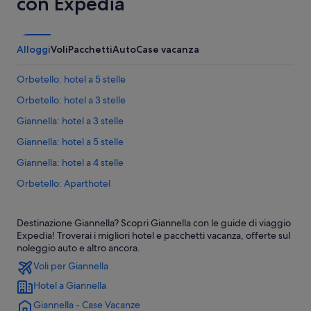
con Expedia
Alloggi
Voli
Pacchetti
Auto
Case vacanza
Orbetello: hotel a 5 stelle
Orbetello: hotel a 3 stelle
Giannella: hotel a 3 stelle
Giannella: hotel a 5 stelle
Giannella: hotel a 4 stelle
Orbetello: Aparthotel
Orbetello: Ostelli
Destinazione Giannella? Scopri Giannella con le guide di viaggio
Monte Argentario: Case private in affitto
Expedia! Troverai i migliori hotel e pacchetti vacanza, offerte sul
Monte Argentario: Affittacamere
noleggio auto e altro ancora.
Voli per Giannella
Monte Argentario: Inn
Hotel a Giannella
Monte Argentario: B&B
Giannella - Case Vacanze
Monte Argentario: Agriturismi