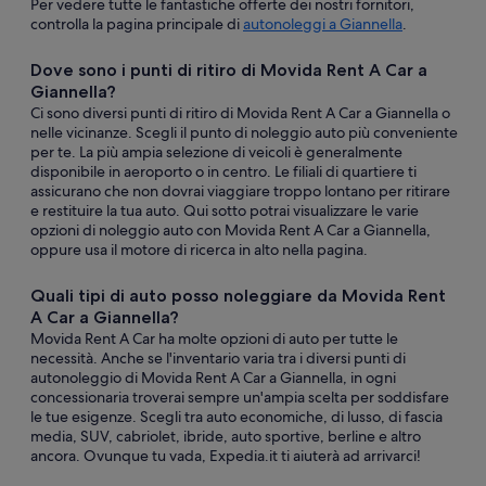
Per vedere tutte le fantastiche offerte dei nostri fornitori,
controlla la pagina principale di
autonoleggi a Giannella
.
Dove sono i punti di ritiro di Movida Rent A Car a
Giannella?
Ci sono diversi punti di ritiro di Movida Rent A Car a Giannella o
nelle vicinanze. Scegli il punto di noleggio auto più conveniente
per te. La più ampia selezione di veicoli è generalmente
disponibile in aeroporto o in centro. Le filiali di quartiere ti
assicurano che non dovrai viaggiare troppo lontano per ritirare
e restituire la tua auto. Qui sotto potrai visualizzare le varie
opzioni di noleggio auto con Movida Rent A Car a Giannella,
oppure usa il motore di ricerca in alto nella pagina.
Quali tipi di auto posso noleggiare da Movida Rent
A Car a Giannella?
Movida Rent A Car ha molte opzioni di auto per tutte le
necessità. Anche se l'inventario varia tra i diversi punti di
autonoleggio di Movida Rent A Car a Giannella, in ogni
concessionaria troverai sempre un'ampia scelta per soddisfare
le tue esigenze. Scegli tra auto economiche, di lusso, di fascia
media, SUV, cabriolet, ibride, auto sportive, berline e altro
ancora. Ovunque tu vada, Expedia.it ti aiuterà ad arrivarci!