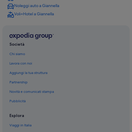
Noleggi auto a Giannella
Monte Argentario: Ville
Voli+Hotel a Giannella
Giannella: Case private in affitto
Giannella: Case rurali
Giannella: Cottage
Giannella: Appartamenti
Società
Giannella: Complessi di appartamenti
Chi siamo
Giannella: B&B
Lavora con noi
Giannella: Guest house
Aggiungi la tua struttura
Giannella: Campeggi
Partnership
Giannella: Residence
Novità e comunicati stampa
Giannella: Case galleggianti
Pubblicità
Giannella: Agriturismi
Giannella: Affittacamere
Esplora
Giannella: Ville
Viaggi in Italia
Giannella: Resort