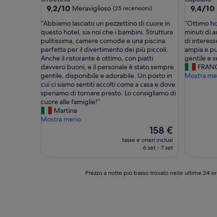
3.0
3.0
9.2
9.4
9,2/10
9,4/10
Meraviglioso
(25 recensioni)
su
su
stelle
stelle
“
“
“Abbiamo lasciato un pezzettino di cuore in
“Ottimo hot
10,
10,
A
O
questo hotel, sia noi che i bambini. Struttura
minuti di a
Meraviglioso,
Eccezion
b
t
pulitissima, camere comode e una piscina
di interess
(25
(127
b
t
perfetta per il divertimento dei più piccoli.
ampia e pul
recensioni)
recension
i
i
Anche il ristorante è ottimo, con piatti
gentile e 
a
m
davvero buoni, e il personale è stato sempre
FRAN
m
o
gentile, disponibile e adorabile. Un posto in
Mostra m
o
h
cui ci siamo sentiti accolti come a casa e dove
l
o
speriamo di tornare presto. Lo consigliamo di
a
t
cuore alle famiglie!”
s
e
Martina
c
l
Mostra meno
i
a
Il
158 €
a
l
prezzo
tasse e oneri inclusi
t
c
attuale
6 set - 7 set
o
e
è
u
n
158 €
n
t
Prezzo
Prezzo a notte più basso trovato nelle ultime 24 or
p
r
a
e
o
notte
z
d
più
z
i
basso
e
C
trovato