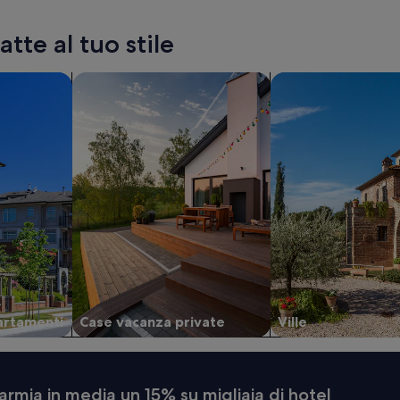
tte al tuo stile
 appartamenti
cerca case vacanza private
cerca ville
artamenti
Case vacanza private
Ville
armia in media un 15% su migliaia di hotel