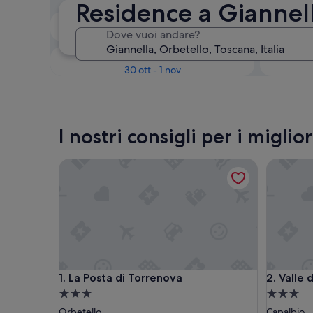
Residence a Giannel
Tra due settimane
Dove vuoi andare?
21 ago - 23 ago
Tra tre mesi
30 ott - 1 nov
I nostri consigli per i migli
La Posta di Torrenova
Valle del
La Posta di Torrenova
Valle del
1. La Posta di Torrenova
2. Valle
Struttura
Struttura
a
a
Orbetello
Capalbio