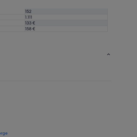
152
1.111
133 €
158 €
ierge