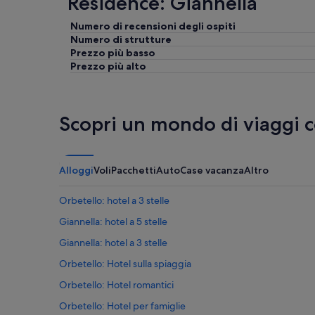
Residence: Giannella
o
d
d
e
e
l
Numero di recensioni degli ospiti
e
l
Numero di strutture
u
a
Prezzo più basso
n
z
Prezzo più alto
a
o
p
n
i
a
s
.
Scopri un mondo di viaggi 
c
C
i
a
n
m
a
e
Alloggi
Voli
Pacchetti
Auto
Case vacanza
Altro
p
r
e
a
Orbetello: hotel a 3 stelle
r
a
f
m
Giannella: hotel a 5 stelle
e
p
t
i
Giannella: hotel a 3 stelle
t
a
Orbetello: Hotel sulla spiaggia
a
e
p
p
Orbetello: Hotel romantici
e
u
r
l
Orbetello: Hotel per famiglie