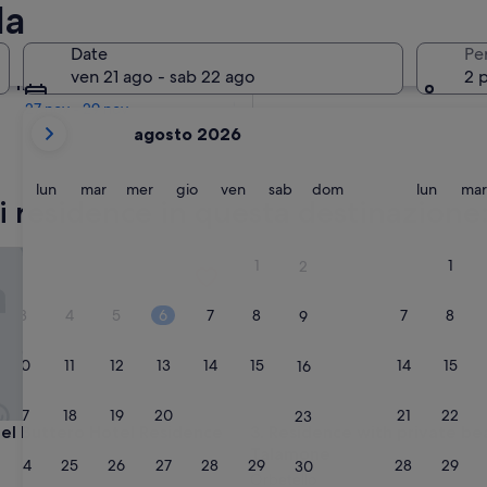
la
Tra due mesi
Date
Pe
2 ott - 4 ott
ven 21 ago - sab 22 ago
2 
Tra quattro mesi
27 nov - 29 nov
i
agosto 2026
mesi
mostrati
al
lunedì
martedì
mercoledì
giovedì
venerdì
sabato
domenica
lunedì
lun
mar
mer
gio
ven
sab
dom
lun
mar
ori residence in questa destinazione
momento
sono
August
 Buttero Hotel Residence
Residence with private beach
1
1
2
2026
e
3
4
5
6
7
8
7
8
9
September
2026.
10
11
12
13
14
15
14
15
16
17
18
19
20
21
22
21
22
23
 Buttero Hotel Residence
Residence with private beach
 del Buttero Hotel Residence
3. Residence with private be
Talamone
24
25
26
27
28
29
28
29
30
Orbetello