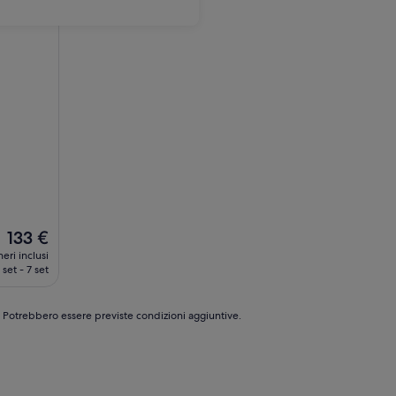
Il
133 €
prezzo
eri inclusi
attuale
 set - 7 set
è
133 €
e. Potrebbero essere previste condizioni aggiuntive.