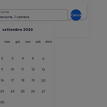
rsone
Cerca
persone, 1 camera
settembre 2026
Mappa
martedì
mercoledì
giovedì
venerdì
sabato
domenica
mer
gio
ven
sab
dom
: Giannella
 in Talamone
2
3
4
5
6
9
10
11
12
13
16
17
18
19
20
23
24
25
26
27
 in Talamone
ach in
30