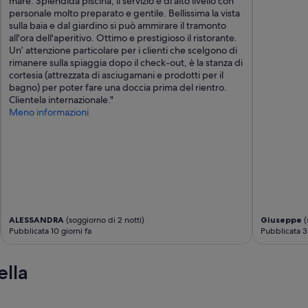
mare. Splendida piscina, il servizio è di alto livello con
personale molto preparato e gentile. Bellissima la vista
sulla baia e dal giardino si può ammirare il tramonto
all'ora dell'aperitivo. Ottimo e prestigioso il ristorante.
Un’ attenzione particolare per i clienti che scelgono di
rimanere sulla spiaggia dopo il check-out, è la stanza di
cortesia (attrezzata di asciugamani e prodotti per il
bagno) per poter fare una doccia prima del rientro.
Clientela internazionale."
Meno informazioni
ALESSANDRA
(soggiorno di 2 notti)
Giuseppe
(
Pubblicata 10 giorni fa
Pubblicata 3
ella