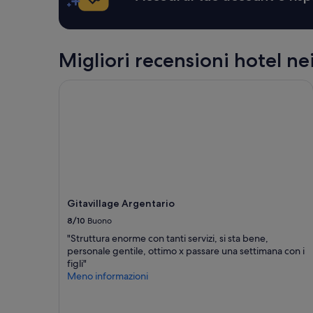
,
l
s
m
i
a
a
r
Migliori recensioni hotel nei
n
e
o
,
Gitavillage Argentario
i
v
c
i
h
c
e
i
i
n
b
o
a
a
m
t
b
u
i
t
Gitavillage Argentario
n
t
8/10
Buono
i
i
.
i
"Struttura enorme con tanti servizi, si sta bene,
S
l
personale gentile, ottimo x passare una settimana con i
t
u
figli"
r
o
Meno informazioni
u
g
t
h
t
i