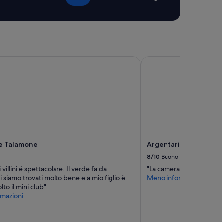
e Talamone
Argentario Osa Resort
ge Talamone
Argentario Osa Resor
8/10
Buono
i villini é spettacolare. Il verde fa da
"La camera aveva bisog
 siamo trovati molto bene e a mio figlio è
Meno informazioni
lto il mini club"
mazioni