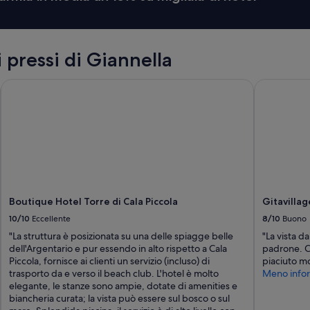
 pressi di Giannella
Boutique Hotel Torre di Cala Piccola
Gitavillag
Boutique Hotel Torre di Cala Piccola
Gitavilla
10/10
Eccellente
8/10
Buono
"La struttura è posizionata su una delle spiagge belle
"La vista da
dell'Argentario e pur essendo in alto rispetto a Cala
padrone. Ci
Piccola, fornisce ai clienti un servizio (incluso) di
piaciuto mo
trasporto da e verso il beach club. L'hotel è molto
Meno infor
elegante, le stanze sono ampie, dotate di amenities e
biancheria curata; la vista può essere sul bosco o sul