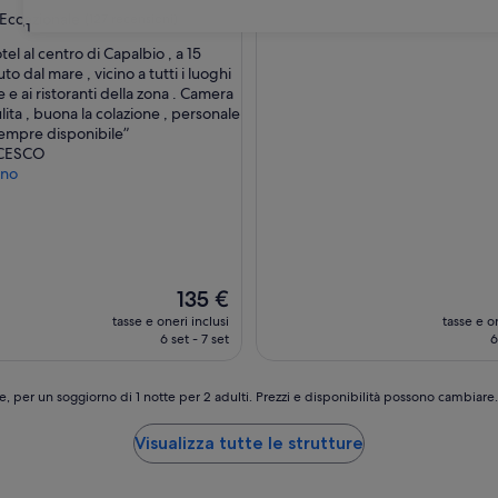
Eccezionale
(127 recensioni)
31
el al centro di Capalbio , a 15
uto dal mare , vicino a tutti i luoghi
ale,
e e ai ristoranti della zona . Camera
ita , buona la colazione , personale
i)
sempre disponibile”
CESCO
eno
Il
135 €
prezzo
tasse e oneri inclusi
tasse e on
attuale
6 set - 7 set
6
è
135 €
e, per un soggiorno di 1 notte per 2 adulti. Prezzi e disponibilità possono cambiar
Visualizza tutte le strutture