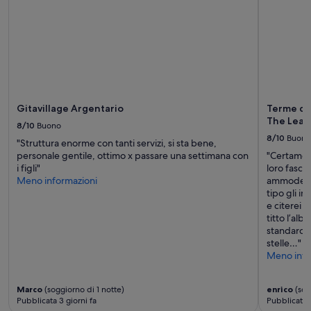
w
i
r
u
n
s
b
e
s
Gitavillage Argentario
Terme di 
s
The Lead
8/10
Buono
e
8/10
Buono
r
"Struttura enorme con tanti servizi, si sta bene,
g
personale gentile, ottimo x passare una settimana con
"Certament
e
i figli"
loro fasci
w
Meno informazioni
ammodernam
ü
tipo gli im
n
e citerei l
s
titto l’alb
c
standard i
h
stelle…"
t
Meno info
h
ä
Marco
(soggiorno di 1 notte)
enrico
(sog
t
Pubblicata 3 giorni fa
Pubblicata 4
t