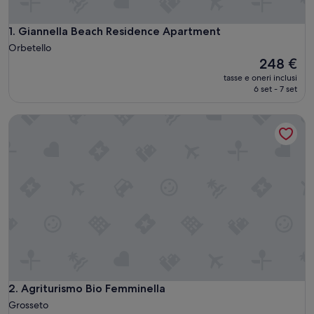
Giannella Beach Residence Apartment
1. Giannella Beach Residence Apartment
Orbetello
Il
248 €
prezzo
tasse e oneri inclusi
attuale
6 set - 7 set
è
248 €
Agriturismo Bio Femminella
Agriturismo Bio Femminella
2. Agriturismo Bio Femminella
Grosseto