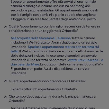
Spesso un appartamento offre più servizi di una normale
c
camera d'albergo e include una cucina per mangiare
h
secondo le proprie abitudini. Gli appartamenti sono ideali
t
per le famiglie con bambini e per le coppie che vogliono
u
alloggiare in un'area frequentata dagli abitanti del posto.
n
g
Qual è l'appartamento con le migliori recensioni da tenere in
z
considerazione per un soggiorno a Orbetello?
u
e
Alla scoperta della Maremma: Talamone
:Tutte le camere
r
includono il Wi-Fi gratuito. Avrai a disposizione un servizio
s
lavanderia.
Spazioso appartamento storico con terrazza sul
e
tetto
:Il Wi-Fi gratuito, un balcone e un caminetto fanno parte
t
delle dotazioni incluse. In loco sono disponibili un servizio
z
lavanderia e una terrazza panoramica.
Affitti Brevi Toscana - A
e
due passi dal Mare
:Le dotazioni delle camere includono il Wi-
n
Fi gratuito e un patio. Avrai a disposizione un servizio
,
lavanderia.
e
Quanti appartamenti sono prenotabili a Orbetello?
s
l
Expedia offre 135 appartamenti a Orbetello.
ä
u
Che tempo devo aspettarmi durante la mia permanenza a
f
Orbetello?
t
s
Anche se il meteo è solo un elemento di un viaggio, può