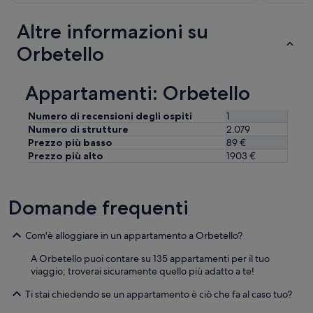
e
n
Altre informazioni su
.
I
Orbetello
n
d
e
Appartamenti: Orbetello
r
T
Numero di recensioni degli ospiti
1
o
Numero di strutture
2.079
i
Prezzo più basso
89 €
l
Prezzo più alto
1903 €
e
t
t
e
Domande frequenti
I
s
t
Com'è alloggiare in un appartamento a Orbetello?
e
i
A Orbetello puoi contare su 135 appartamenti per il tuo
n
viaggio; troverai sicuramente quello più adatto a te!
e
Ti stai chiedendo se un appartamento è ciò che fa al caso tuo?
D
i