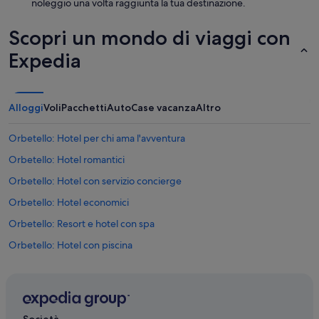
noleggio una volta raggiunta la tua destinazione.
g
e
Scopri un mondo di viaggi con
r
ä
Expedia
u
s
c
h
Alloggi
Voli
Pacchetti
Auto
Case vacanza
Altro
e
.
A
Orbetello: Hotel per chi ama l'avventura
u
Orbetello: Hotel romantici
c
h
Orbetello: Hotel con servizio concierge
d
a
Orbetello: Hotel economici
s
Orbetello: Resort e hotel con spa
K
l
Orbetello: Hotel con piscina
a
p
Orbetello: Hotel di lusso
p
Orbetello: Hotel per golfisti
b
e
Orbetello: Hotel sulla spiaggia
t