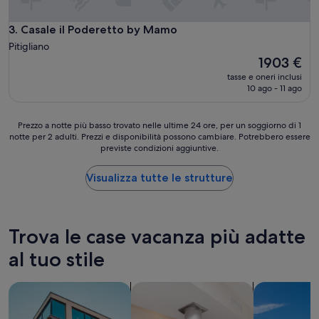
a
r
e
Casale il Poderetto by Mamo
3. Casale il Poderetto by Mamo
n
Pitigliano
z
Il
1903 €
u
prezzo
tasse e oneri inclusi
f
attuale
10 ago - 11 ago
r
è
i
1903 €
e
Prezzo
Prezzo a notte più basso trovato nelle ultime 24 ore, per un soggiorno di 1
d
notte per 2 adulti. Prezzi e disponibilità possono cambiare. Potrebbero essere
a
e
previste condizioni aggiuntive.
notte
n
più
.
basso
Visualizza tutte le strutture
L
trovato
e
nelle
i
ultime
d
24
Trova le case vacanza più adatte
e
ore,
r
per
al tuo stile
a
un
u
soggiorno
c
cerca appartamenti
cerca residence
cerca ville
di
h
1
e
notte