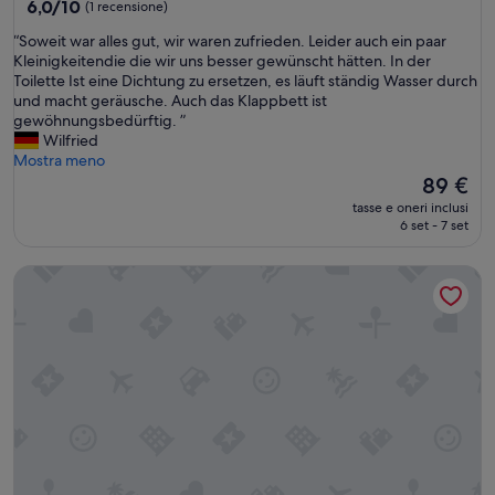
6.0
6,0/10
(1 recensione)
su
“
“Soweit war alles gut, wir waren zufrieden. Leider auch ein paar
10,
S
Kleinigkeitendie die wir uns besser gewünscht hätten. In der
(1
o
Toilette Ist eine Dichtung zu ersetzen, es läuft ständig Wasser durch
recensione)
w
und macht geräusche. Auch das Klappbett ist
e
gewöhnungsbedürftig. ”
i
Wilfried
t
Mostra meno
w
Il
89 €
a
prezzo
tasse e oneri inclusi
r
attuale
6 set - 7 set
a
è
l
89 €
Casale il Poderetto by Mamo
l
e
s
g
u
t
,
w
i
r
w