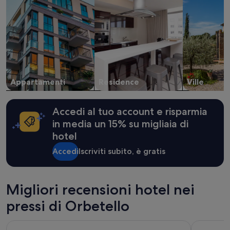
i
per
n
2
p
adulti.
a
Prezzi
a
e
r
disponibilità
K
possono
l
cambiare.
e
Appartamenti
Residence
Ville
Potrebbero
i
essere
n
previste
i
condizioni
Accedi al tuo account e risparmia
g
aggiuntive.
in media un 15% su migliaia di
k
e
hotel
i
t
Accedi
Iscriviti subito, è gratis
e
n
d
Migliori recensioni hotel nei
i
e
pressi di Orbetello
d
i
e
Gitavillage Argentario
Terme di S