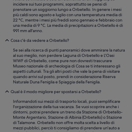
t
incidere sui tuoi programmi, soprattutto se pensi di
ä
prenotare un soggiorno lungo a Orbetello. In genere i mesi
n
più caldi sono agosto e luglio con una temperatura media di
d
22 °C, mentre i mesi più freddi sono gennaio e febbraio con
i
una media di 9 °C. La media di precipitazioni a Orbetello è di
g
991 mm all'anno.
W
Cosa c'è da vedere a Orbetello?
a
s
Se sei alla ricerca di punti panoramici dove ammirare la natura
s
al suo meglio, non perdere Laguna di Orbetello e L'Oasi
e
WWF di Orbetello, come pure non dovresti trascurare
r
Museo nazionale di archeologia di Cosa se ti interessano gli
d
aspetti culturali. Tra gli altri posti che vale la pena di visitare
u
quando arrivi sul posto, prendi in considerazione Riserva
r
Naturale Duna Feniglia e Spiaggia della Feniglia.
c
h
Qual è il modo migliore per spostarsi a Orbetello?
u
n
Informandoti sui mezzi di trasporto locali, puoi semplificare
d
l'organizzazione della tua vacanza. Se vuoi scoprire anche i
m
dintorni, potrai prendere un treno da Stazione di Orbetello-
a
Monte Argentario, Stazione di Albinia (Orbetello) o Stazione
c
di Talamone. Orbetello non offre molta scelta a livello di
h
mezzi pubblici, perciò ti consigliamo di prendere un'auto a
t