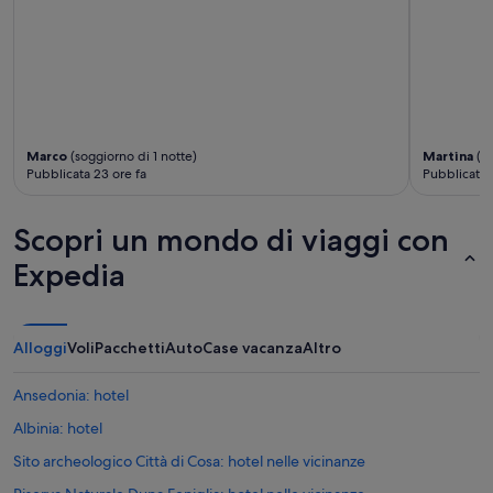
t
e
l
l
i
d
a
v
Marco
(soggiorno di 1 notte)
Martina
(so
v
Pubblicata 23 ore fa
Pubblicata 8
e
r
o
Scopri un mondo di viaggi con
g
Expedia
e
n
t
i
Alloggi
Voli
Pacchetti
Auto
Case vacanza
Altro
l
i
e
Ansedonia: hotel
d
Albinia: hotel
i
s
Sito archeologico Città di Cosa: hotel nelle vicinanze
p
o