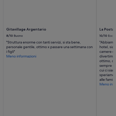
p
previste
a
condizioni
c
aggiuntive.
e
a
s
Gitavillage Argentario
La Posta 
s
o
8/10
Buono
10/10
Eccel
l
"Struttura enorme con tanti servizi, si sta bene,
"Abbiamo l
u
personale gentile, ottimo x passare una settimana con
hotel, sia 
t
i figli"
camere com
a
Meno informazioni
divertimen
.
ottimo, co
M
sempre gen
a
cui ci sia
u
speriamo d
r
alle famigl
i
Meno info
z
i
o
e
f
r
a