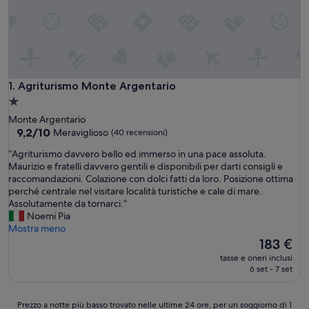
Agriturismo Monte Argentario
1. Agriturismo Monte Argentario
Struttura
a
Monte Argentario
1.0
9.2
9,2/10
Meraviglioso
(40 recensioni)
su
stella
“
“Agriturismo davvero bello ed immerso in una pace assoluta.
10,
A
Maurizio e fratelli davvero gentili e disponibili per darti consigli e
Meraviglioso,
g
raccomandazioni. Colazione con dolci fatti da loro. Posizione ottima
(40
r
perché centrale nel visitare località turistiche e cale di mare.
recensioni)
i
Assolutamente da tornarci.”
t
Noemi Pia
u
Mostra meno
r
Il
183 €
i
prezzo
tasse e oneri inclusi
s
attuale
6 set - 7 set
m
è
o
183 €
d
Prezzo
Prezzo a notte più basso trovato nelle ultime 24 ore, per un soggiorno di 1