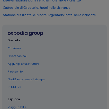
Riserva Naturale Duna Feniglia: hotel nelle vicinanze
n
Cattedrale di Orbetello: hotel nelle vicinanze
i
b
Stazione di Orbetello-Monte Argentario: hotel nelle vicinanze
i
l
Spiaggia della Feniglia: hotel nelle vicinanze
i
L'oasi WWF di Orbetello: hotel nelle vicinanze
p
e
Orbetello: hotel
r
Società
d
Libreria Paoline: hotel nelle vicinanze
a
Chi siamo
Museo nazionale di archeologia di Cosa: hotel nelle vicinanze
r
t
Lavora con noi
Ansedonia: hotel Independent
i
Aggiungi la tua struttura
c
Orbetello: hotel Independent
o
Partnership
Ansedonia: Case private in affitto
n
s
Novità e comunicati stampa
Ansedonia: Affittacamere
i
g
Pubblicità
Ansedonia: Appartamenti
l
Ansedonia: Case galleggianti
i
Esplora
e
Ansedonia: Residence
r
Viaggi in Italia
a