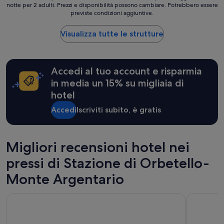
a
notte per 2 adulti. Prezzi e disponibilità possono cambiare. Potrebbero essere
a
v
previste condizioni aggiuntive.
notte
v
più
e
basso
Visualizza tutte le strutture
r
trovato
o
nelle
b
ultime
e
24
Accedi al tuo account e risparmia
l
ore,
in media un 15% su migliaia di
l
per
hotel
o
un
e
soggiorno
Accedi
Iscriviti subito, è gratis
d
di
i
1
m
notte
m
per
Migliori recensioni hotel nei
e
2
r
adulti.
pressi di Stazione di Orbetello-
s
Prezzi
o
Monte Argentario
e
i
disponibilità
n
possono
Gitavillage Argentario
La Posta d
u
cambiare.
n
Potrebbero
a
essere