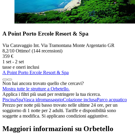
A Point Porto Ercole Resort & Spa
Via Caravaggio Int. Via Tramontana Monte Argentario GR
8,2
/
10
Ottimo! (144 recensioni)
359 €
1 set - 2 set
tasse e oneri inclusi
A Point Porto Ercole Resort & Spa
Non hai ancora trovato quello che cercavi?
Mostra tutte le strutture a Orbetello.
Applica i filtri più usati per restringere la tua ricerca.
Piscina
Spa
Vasca idromassaggio
Colazione inclusa
Parco acquatico
Prezzo per notte più basso trovato nelle ultime 24 ore, per un
soggiorno di 1 notte per 2 adulti. Tariffe e disponibilità sono
soggette a modifica. Si applicano condizioni aggiuntive.
Maggiori informazioni su Orbetello