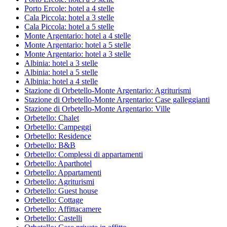
Porto Ercole: hotel a 4 stelle
Cala Piccola: hotel a 3 stelle
Cala Piccola: hotel a 5 stelle
Monte Argentario: hotel a 4 stelle
Monte Argentario: hotel a 5 stelle
Monte Argentario: hotel a 3 stelle
Albinia: hotel a 3 stelle
Albinia: hotel a 5 stelle
Albinia: hotel a 4 stelle
Stazione di Orbetello-Monte Argentario: Agriturismi
Stazione di Orbetello-Monte Argentario: Case galleggianti
Stazione di Orbetello-Monte Argentario: Ville
Orbetello: Chalet
Orbetello: Campeggi
Orbetello: Residence
Orbetello: B&B
Orbetello: Complessi di appartamenti
Orbetello: Aparthotel
Orbetello: Appartamenti
Orbetello: Agriturismi
Orbetello: Guest house
Orbetello: Cottage
Orbetello: Affittacamere
Orbetello: Castelli