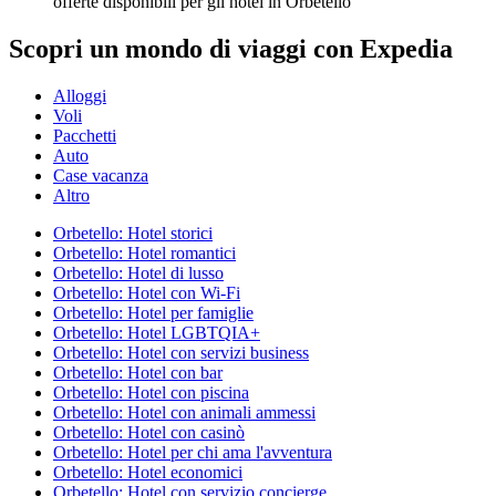
offerte disponibili per gli hotel in Orbetello
Scopri un mondo di viaggi con Expedia
Alloggi
Voli
Pacchetti
Auto
Case vacanza
Altro
Orbetello: Hotel storici
Orbetello: Hotel romantici
Orbetello: Hotel di lusso
Orbetello: Hotel con Wi-Fi
Orbetello: Hotel per famiglie
Orbetello: Hotel LGBTQIA+
Orbetello: Hotel con servizi business
Orbetello: Hotel con bar
Orbetello: Hotel con piscina
Orbetello: Hotel con animali ammessi
Orbetello: Hotel con casinò
Orbetello: Hotel per chi ama l'avventura
Orbetello: Hotel economici
Orbetello: Hotel con servizio concierge