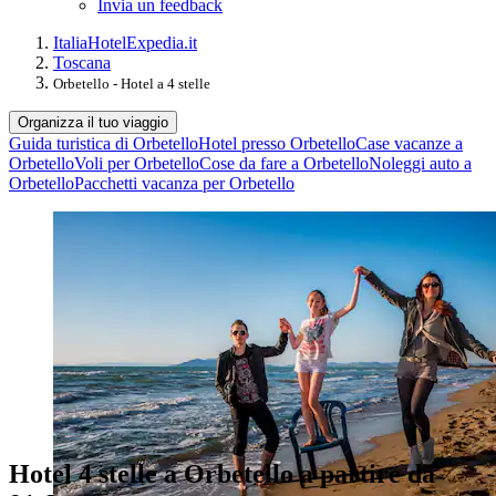
Invia un feedback
Italia
Hotel
Expedia.it
Toscana
Orbetello - Hotel a 4 stelle
Organizza il tuo viaggio
Guida turistica di Orbetello
Hotel presso Orbetello
Case vacanze a
Orbetello
Voli per Orbetello
Cose da fare a Orbetello
Noleggi auto a
Orbetello
Pacchetti vacanza per Orbetello
Hotel 4 stelle a Orbetello a partire da