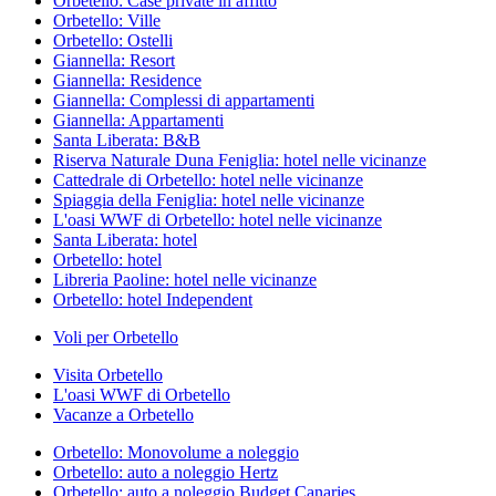
Orbetello: Case private in affitto
Orbetello: Ville
Orbetello: Ostelli
Giannella: Resort
Giannella: Residence
Giannella: Complessi di appartamenti
Giannella: Appartamenti
Santa Liberata: B&B
Riserva Naturale Duna Feniglia: hotel nelle vicinanze
Cattedrale di Orbetello: hotel nelle vicinanze
Spiaggia della Feniglia: hotel nelle vicinanze
L'oasi WWF di Orbetello: hotel nelle vicinanze
Santa Liberata: hotel
Orbetello: hotel
Libreria Paoline: hotel nelle vicinanze
Orbetello: hotel Independent
Voli per Orbetello
Visita Orbetello
L'oasi WWF di Orbetello
Vacanze a Orbetello
Orbetello: Monovolume a noleggio
Orbetello: auto a noleggio Hertz
Orbetello: auto a noleggio Budget Canaries