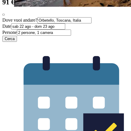
91 €
Dove vuoi andare?
Date
Persone
Cerca