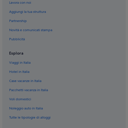
Lavora con noi
e
Stazione di Orbetello-Monte Argentario: Agriturismi
r
Aggiungi la tua struttura
Stazione di Orbetello-Monte Argentario: Case galleggianti
v
a
Partnership
Stazione di Orbetello-Monte Argentario: Guest house
c
a
Novità e comunicati stampa
Stazione di Orbetello-Monte Argentario: Case private in affitto
n
Pubblicità
Stazione di Orbetello-Monte Argentario: Ville
z
e
Orbetello: Ville
r
Esplora
e
Orbetello: Residence
l
Viaggi in Italia
Orbetello: Cottage
a
x
Hotel in Italia
Orbetello: Ostelli
.
Case vacanze in Italia
”
Orbetello: Guest house
Pacchetti vacanza in Italia
Orbetello: Affittacamere
Voli domestici
Orbetello: Chalet
Orbetello: Agriturismi
Noleggio auto in Italia
Orbetello: Castelli
Tutte le tipologie di alloggi
Orbetello: Campeggi