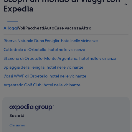
t
Expedia
a
d
a
u
Alloggi
Voli
Pacchetti
Auto
Case vacanza
Altro
n
c
Riserva Naturale Duna Feniglia: hotel nelle vicinanze
u
r
Cattedrale di Orbetello: hotel nelle vicinanze
a
t
Stazione di Orbetello-Monte Argentario: hotel nelle vicinanze
o
Spiaggia della Feniglia: hotel nelle vicinanze
p
r
L'oasi WWF di Orbetello: hotel nelle vicinanze
a
t
Argentario Golf Club: hotel nelle vicinanze
o
Santa Liberata: hotel
.
O
Orbetello: hotel
t
t
Libreria Paoline: hotel nelle vicinanze
i
Società
Porto Ercole: hotel Relais & Chateaux
m
Chi siamo
o
Orbetello: hotel Independent
p