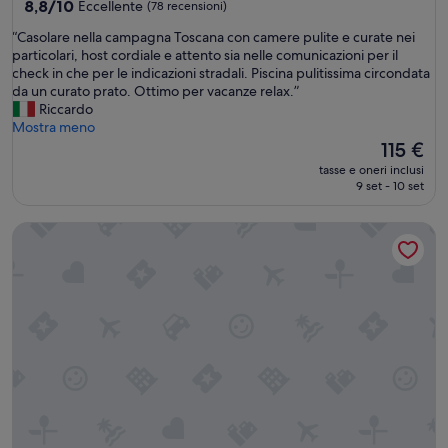
8.8
8,8/10
Eccellente
(78 recensioni)
su
“
“Casolare nella campagna Toscana con camere pulite e curate nei
10,
C
particolari, host cordiale e attento sia nelle comunicazioni per il
Eccellente,
a
check in che per le indicazioni stradali. Piscina pulitissima circondata
(78
s
da un curato prato. Ottimo per vacanze relax.”
recensioni)
o
Riccardo
l
Mostra meno
a
Il
115 €
r
prezzo
tasse e oneri inclusi
e
attuale
9 set - 10 set
n
è
e
115 €
Morelliana 4 Rooms
l
l
a
c
a
m
p
a
g
n
a
T