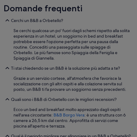
e
Domande frequenti
r
l
e
Cerchi un B&B a Orbetello?
i
n
Se cerchi qualcosa un po' fuori dagli schemi rispetto alla solita
d
esperienza in un hotel, un soggiorno in bed and breakfast
i
potrebbe essere l'opzione perfetta per una pausa dalla
c
routine. Concediti una passeggiata sulle spiagge di
a
Orbetello. Le più famose sono Spiaggia della Feniglia e
z
Spiaggia di Giannella.
i
Ti stai chiedendo se un B&B è la soluzione più adatta a te?
o
n
Grazie a un servizio cortese, all'atmosfera che favorisce la
i
socializzazione con gli altri ospiti e alla colazione servita sul
s
posto, un B&B ti fa provare un soggiorno senza precedenti.
t
r
Quali sono i B&B di Orbetello con le migliori recensioni?
a
d
Ecco un bed and breakfast molto apprezzato dagli ospiti
a
nell'area circostante:
B&B Borgo Vera
: è una struttura con 6
l
camere a 26,5 km dal centro. Approfitta di servizi come
i
piscina all'aperto e terrazza.
.
P
Qual è il periodo migliore per alloggiare in un B&B a Orbetello?