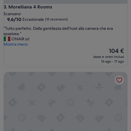
o
s
Morelliana 4 Rooms
3. Morelliana 4 Rooms
c
Scansano
a
9.6
9,6/10
Eccezionale
(15 recensioni)
n
su
a
“
“Tutto perfetto. Dalla gentilezza dell’host alla camera che era
10,
c
T
spaziosa.”
Eccezionale,
o
u
ONAIR srl
(15
n
t
Mostra meno
recensioni)
c
t
Il
104 €
a
o
prezzo
tasse e oneri inclusi
m
p
attuale
16 ago - 17 ago
e
e
è
r
r
104 €
agriturismo tra le verdi colline maremmane
e
f
p
e
u
t
l
t
i
o
t
.
e
D
e
a
c
l
u
l
r
a