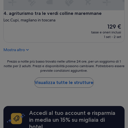
a
g
t
e
e
n
agriturismo tra le verdi colline maremmane
4. agriturismo tra le verdi colline maremmane
n
t
Loc.Cupi, magliano in toscana
e
i
Il
129 €
i
l
prezzo
p
tasse e oneri inclusi
e
attuale
a
1 set - 2 set
z
è
r
z
129 €
t
a
Mostra altro
i
d
c
e
Prezzo
Prezzo a notte più basso trovato nelle ultime 24 ore, per un soggiorno di 1
o
l
notte per 2 adulti. Prezzi e disponibilità possono cambiare. Potrebbero essere
a
l
l
previste condizioni aggiuntive.
notte
a
’
più
r
h
basso
Visualizza tutte le strutture
i
o
trovato
,
s
nelle
h
t
ultime
o
a
24
s
l
ore,
t
l
Accedi al tuo account e risparmia
per
c
a
un
in media un 15% su migliaia di
o
c
soggiorno
r
a
hotel