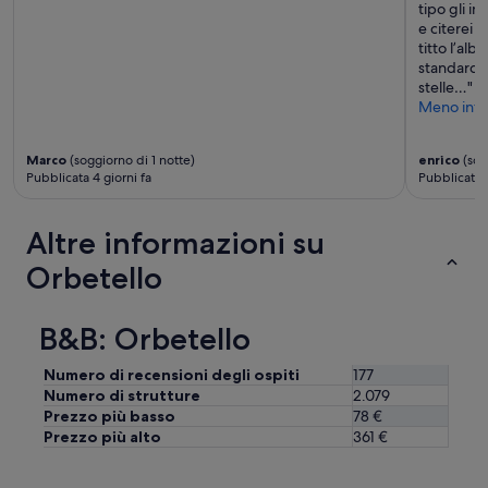
n
tipo gli im
i
e citerei l
c
titto l’alb
a
standard i
z
stelle…"
i
Meno info
o
n
Marco
(soggiorno di 1 notte)
enrico
(sog
i
Pubblicata 4 giorni fa
Pubblicata 5
p
e
r
Altre informazioni su
i
l
Orbetello
c
h
e
B&B: Orbetello
c
k
Numero di recensioni degli ospiti
177
i
Numero di strutture
2.079
n
Prezzo più basso
78 €
c
Prezzo più alto
361 €
h
e
p