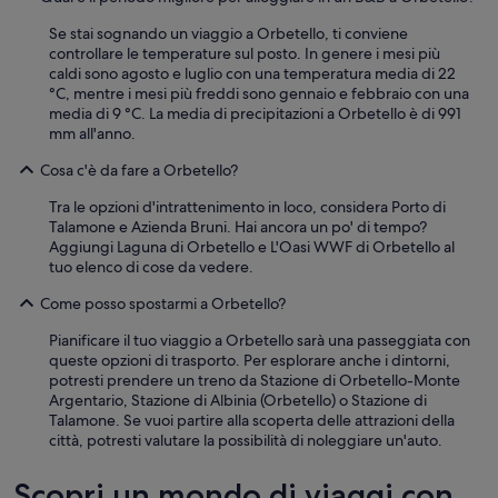
i
s
Se stai sognando un viaggio a Orbetello, ti conviene
c
controllare le temperature sul posto. In genere i mesi più
i
caldi sono agosto e luglio con una temperatura media di 22
n
°C, mentre i mesi più freddi sono gennaio e febbraio con una
a
media di 9 °C. La media di precipitazioni a Orbetello è di 991
p
mm all'anno.
u
Cosa c'è da fare a Orbetello?
l
i
Tra le opzioni d'intrattenimento in loco, considera Porto di
t
Talamone e Azienda Bruni. Hai ancora un po' di tempo?
i
Aggiungi Laguna di Orbetello e L'Oasi WWF di Orbetello al
s
tuo elenco di cose da vedere.
s
i
Come posso spostarmi a Orbetello?
m
a
Pianificare il tuo viaggio a Orbetello sarà una passeggiata con
c
queste opzioni di trasporto. Per esplorare anche i dintorni,
i
potresti prendere un treno da Stazione di Orbetello-Monte
r
Argentario, Stazione di Albinia (Orbetello) o Stazione di
c
Talamone. Se vuoi partire alla scoperta delle attrazioni della
o
città, potresti valutare la possibilità di noleggiare un'auto.
n
d
Scopri un mondo di viaggi con
a