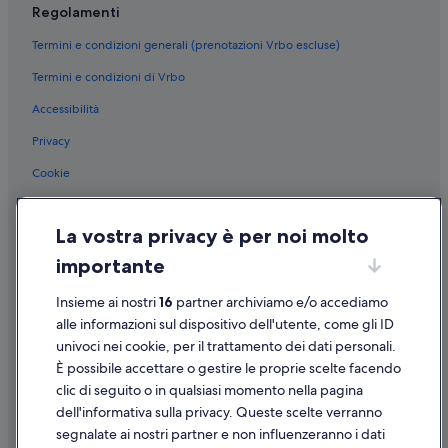
Regolamenti
Orbetello: Case private in affitto
Termini e condizioni generali (prenotazioni Vrbo escluse)
Orbetello: Complessi di appartamenti
Termini e condizioni di Vrbo
Orbetello: Aparthotel
Accessibilità
Orbetello: Appartamenti
Giannella: Complessi di appartamenti
Privacy
Giannella: Resort
Cookie
Giannella: Ville
Condizioni per l'utilizzo
Giannella: B&B
La vostra privacy è per noi molto
Informazioni legali/Contatti
Giannella: Case galleggianti
importante
Linee guida sui contenuti e segnalazione dei contenuti
Giannella: Cottage
Insieme ai nostri
16
partner archiviamo e/o accediamo
Supporto
Giannella: Residence
alle informazioni sul dispositivo dell'utente, come gli ID
univoci nei cookie, per il trattamento dei dati personali.
Giannella: Campeggi
Assistenza clienti
È possibile accettare o gestire le proprie scelte facendo
Giannella: Agriturismi
Contattaci
clic di seguito o in qualsiasi momento nella pagina
dell'informativa sulla privacy. Queste scelte verranno
Giannella: Guest house
Come cancellare un volo
segnalate ai nostri partner e non influenzeranno i dati
Santa Liberata: Agriturismi
Come modificare la prenotazione di un hotel o una casa vacanze