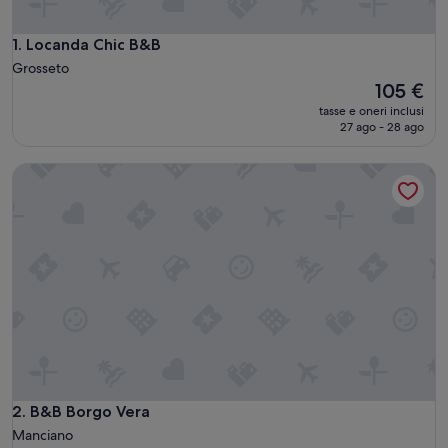
Locanda Chic B&B
1. Locanda Chic B&B
Grosseto
Il
105 €
prezzo
tasse e oneri inclusi
attuale
27 ago - 28 ago
è
105 €
B&B Borgo Vera
B&B Borgo Vera
2. B&B Borgo Vera
Manciano