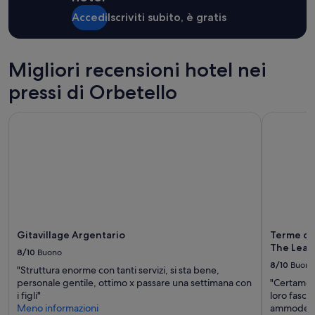
di
d
m
1
i
Accedi
Iscriviti subito, è gratis
e
notte
a
r
per
l
a
2
e
c
adulti.
Migliori recensioni hotel nei
e
h
Prezzi
a
e
pressi di Orbetello
e
t
e
disponibilità
t
r
possono
Gitavillage Argentario
Terme di S
e
a
cambiare.
n
s
Potrebbero
t
p
essere
o
a
previste
s
z
condizioni
i
i
aggiuntive.
a
o
n
s
e
a
l
.
Gitavillage Argentario
Terme di 
l
”
The Lead
8/10
Buono
e
8/10
Buono
c
"Struttura enorme con tanti servizi, si sta bene,
o
personale gentile, ottimo x passare una settimana con
"Certament
m
i figli"
loro fasci
u
Meno informazioni
ammodernam