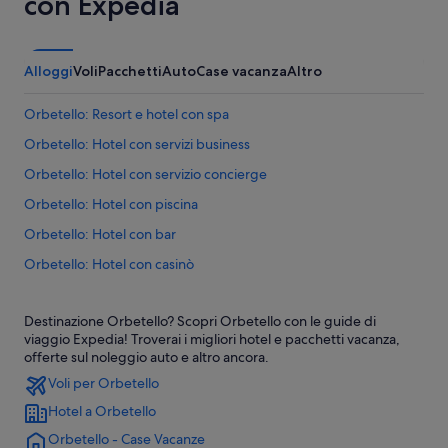
con Expedia
Alloggi
Voli
Pacchetti
Auto
Case vacanza
Altro
Orbetello: Resort e hotel con spa
Orbetello: Hotel con servizi business
Orbetello: Hotel con servizio concierge
Orbetello: Hotel con piscina
Orbetello: Hotel con bar
Orbetello: Hotel con casinò
Orbetello: Hotel romantici
Destinazione Orbetello? Scopri Orbetello con le guide di
Orbetello: Hotel per chi ama l'avventura
viaggio Expedia! Troverai i migliori hotel e pacchetti vacanza,
Orbetello: Hotel di lusso
offerte sul noleggio auto e altro ancora.
Voli per Orbetello
Orbetello: Hotel storici
Hotel a Orbetello
Orbetello: Hotel con palestra
Orbetello - Case Vacanze
Orbetello: Hotel con Wi-Fi