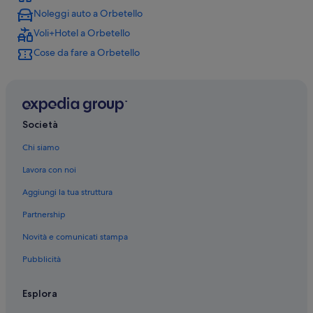
Noleggi auto a Orbetello
Orbetello: Hotel per golfisti
Voli+Hotel a Orbetello
Orbetello: Hotel con animali ammessi
Cose da fare a Orbetello
Orbetello: Hotel economici
Orbetello: Hotel LGBTQIA+
Orbetello: Hotel sulla spiaggia
Orbetello: Hotel per famiglie
Società
Giannella: Hotel storici
Chi siamo
Giannella: Hotel con animali ammessi
Lavora con noi
Giannella: Hotel sulla spiaggia
Aggiungi la tua struttura
Orbetello: hotel a 4 stelle
Partnership
Orbetello: hotel a 3 stelle
Novità e comunicati stampa
Orbetello: hotel a 5 stelle
Pubblicità
Stazione di Orbetello-Monte Argentario: Guest house
Stazione di Orbetello-Monte Argentario: Agriturismi
Esplora
Orbetello: Complessi di appartamenti