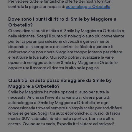
Per vedere tutte le fantastiche offerte dei nostri fornitori,
controlla la pagina principale di
autonoleggi a Orbetello
.
Dove sono i punti di ritiro di Smile by Maggiore a
Orbetello?
Ci sono diversi punti di ritiro di Smile by Maggiore a Orbetello o
nelle vicinanze. Scegli il punto di noleggio auto più conveniente
per te. La più ampia selezione di veicoli è generalmente
disponibile in aeroporto o in centro. Le filiali di quartiere ti
assicurano che non dovrai viaggiare troppo lontano per ritirare
e restituire la tua auto. Qui sotto potrai visualizzare le varie
opzioni di noleggio auto con Smile by Maggiore a Orbetello,
oppure usa il motore di ricerca in alto nella pagina.
Quali tipi di auto posso noleggiare da Smile by
Maggiore a Orbetello?
Smile by Maggiore ha molte opzioni di auto per tutte le
necessità. Anche se l'inventario varia tra i diversi punti di
autonoleggio di Smile by Maggiore a Orbetello, in ogni
concessionaria troverai sempre un'ampia scelta per soddisfare
le tue esigenze. Scegli tra auto economiche, di lusso, di fascia
media, SUV, cabriolet, ibride, auto sportive, berline e altro
ancora. Ovunque tu vada, Expedia.it ti aiuterà ad arrivarci!