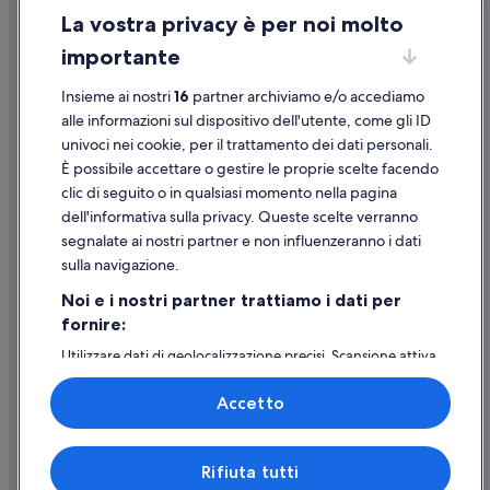
Giannella: Campeggi
La vostra privacy è per noi molto
Informazioni legali/Contatti
Giannella: Affittacamere
importante
Linee guida sui contenuti e segnalazione dei contenuti
Giannella: Agriturismi
Insieme ai nostri
16
partner archiviamo e/o accediamo
Giannella: Case rurali
Supporto
alle informazioni sul dispositivo dell'utente, come gli ID
Giannella: Residence
univoci nei cookie, per il trattamento dei dati personali.
Assistenza clienti
Giannella: Resort
È possibile accettare o gestire le proprie scelte facendo
Contattaci
clic di seguito o in qualsiasi momento nella pagina
Giannella: Case private in affitto
dell'informativa sulla privacy. Queste scelte verranno
Come cancellare un volo
Cattedrale di Orbetello: hotel nelle vicinanze
segnalate ai nostri partner e non influenzeranno i dati
Come modificare la prenotazione di un hotel o una casa vacanze
Spiaggia della Feniglia: hotel nelle vicinanze
sulla navigazione.
Tempistiche per i rimborsi
L'oasi WWF di Orbetello: hotel nelle vicinanze
Noi e i nostri partner trattiamo i dati per
fornire:
Utilizzare un coupon Expedia
Santa Liberata: hotel
Utilizzare dati di geolocalizzazione precisi. Scansione attiva
Orbetello: hotel
Documenti per i viaggi internazionali
delle caratteristiche del dispositivo ai fini
Libreria Paoline: hotel nelle vicinanze
dell’identificazione. Archiviare informazioni su dispositivo
Accetto
e/o accedervi. Pubblicità e contenuti personalizzati,
Orbetello: hotel Independent
misurazione delle prestazioni dei contenuti e degli
annunci, ricerche sul pubblico, sviluppo di servizi.
Expedia, Inc. non è responsabile dei contenuti di siti esterni.
Rifiuta tutti
Elenco dei partner (fornitori)
© 2026 Expedia, Inc., una società di Expedia Group. Tutti i diritti riservati.