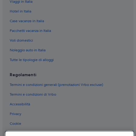
Viaggi in Italia
Orbetello: Campeggi
Hotel in Italia
Orbetello: Case private in affitto
Case vacanze in Italia
Orbetello: Guest house
Pacchetti vacanza in Italia
Orbetello: Aparthotel
Voli domestici
Orbetello: Cottage
Noleggio auto in Italia
Orbetello: Affittacamere
Tutte le tipologie di alloggi
Orbetello: Chalet
Orbetello: Residence
Regolamenti
Orbetello: Castelli
Termini e condizioni generali (prenotazioni Vrbo escluse)
Orbetello: Appartamenti
Termini e condizioni di Vrbo
Orbetello: B&B
Accessibilità
Orbetello: Agriturismi
Privacy
Orbetello: Ville
Cookie
Orbetello: Ostelli
Condizioni per l'utilizzo