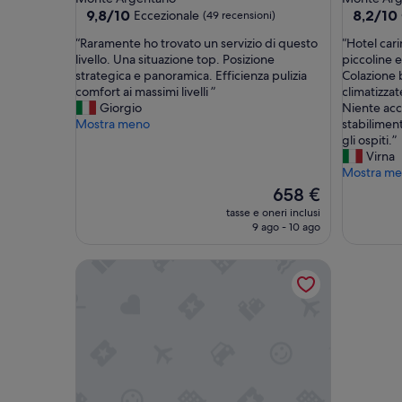
5.0
5.0
9.8
8.2
9,8/10
8,2/10
Eccezionale
(49 recensioni)
su
su
stelle
stelle
“
“
“Raramente ho trovato un servizio di questo
“Hotel cari
10,
10,
R
H
livello. Una situazione top. Posizione
piccoline e
Eccezionale,
Ottimo,
a
o
strategica e panoramica. Efficienza pulizia
Colazione 
(49
(144
r
t
comfort ai massimi livelli ”
climatizzat
recensioni)
recension
a
e
Giorgio
Niente acc
m
l
Mostra meno
stabilimen
e
c
gli ospiti.”
n
a
Virna
t
r
Mostra m
e
i
Il
658 €
h
n
prezzo
tasse e oneri inclusi
o
o
attuale
9 ago - 10 ago
t
c
è
r
o
658 €
Argentario Golf Villas
o
n
v
s
a
p
t
a
o
z
u
i
n
c
s
o
e
m