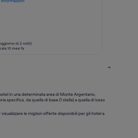
informazioni
r
v
e
n
t
o
d
i
oggiorno di 2 notti)
m
cata 10 mesi fa
a
n
u
t
e
n
z
i
li hotel in una determinata area di Monte Argentario,
o
a specifica, da quella di base (1 stella) a quella di lusso
n
e
o
 visualizzare le migliori offerte disponibili per gli hotel a
r
d
i
n