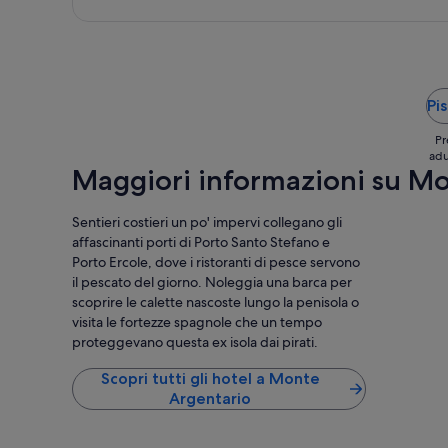
s
i
i
n
t
e
u
e
a
c
Pis
z
o
i
n
Pr
o
l
adu
n
e
Maggiori informazioni su M
e
t
t
t
o
i
Sentieri costieri un po' impervi collegano gli
p
n
affascinanti porti di Porto Santo Stefano e
.
i
Porto Ercole, dove i ristoranti di pesce servono
P
/
il pescato del giorno. Noleggia una barca per
o
s
scoprire le calette nascoste lungo la penisola o
s
d
i
r
visita le fortezze spagnole che un tempo
z
a
proteggevano questa ex isola dai pirati.
i
i
o
o
Scopri tutti gli hotel a Monte
n
n
Argentario
e
o
s
n
t
s