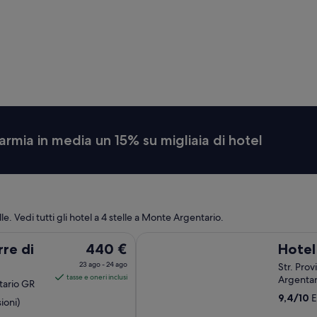
e
s
t
o
f
t
h
e
b
e
s
armia in media un 15% su migliaia di hotel
t
!
”
elle. Vedi tutti gli hotel a 4 stelle a Monte Argentario.
Hotel Villa Domizia
Il
re di
440 €
Hotel
prezzo
23 ago - 24 ago
Str. Prov
è
tasse e oneri inclusi
Argenta
tario GR
440 €
9,4
/
10
E
ioni)
a