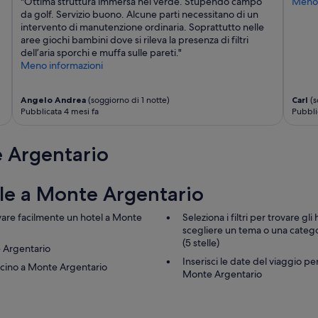
"Ottima struttura immersa nel verde. Stupendo campo
Meno 
da golf. Servizio buono. Alcune parti necessitano di un
intervento di manutenzione ordinaria. Soprattutto nelle
aree giochi bambini dove si rileva la presenza di filtri
dell’aria sporchi e muffa sulle pareti."
Meno informazioni
Angelo Andrea
(soggiorno di 1 notte)
Carl
(s
Pubblicata 4 mesi fa
Pubbli
e Argentario
elle a Monte Argentario
vare facilmente un hotel a Monte
Seleziona i filtri per trovare g
scegliere un tema o una categori
(5 stelle)
e Argentario
Inserisci le date del viaggio per
vicino a Monte Argentario
Monte Argentario