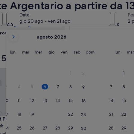
te Argentario:
te Argentario a partire da 1
Date
Pe
Domani
gio 20 ago - ven 21 ago
2 
7 ago - 8 ago
i
prossimo fine settimana
agosto 2026
mesi
14 ago - 16 ago
mostrati
al
lunedì
martedì
mercoledì
giovedì
venerdì
sabato
domenica
lunedì
lun
mar
mer
gio
ven
sab
dom
lun
mar
 a 5 stelle in questa destinazione:
momento
sono
August
orto Ercole Resort & Spa
Hotel Il Pellicano
1
1
2
2026
e
3
4
5
6
7
8
7
8
9
September
2026.
10
11
12
13
14
15
14
15
16
17
18
19
20
21
22
21
22
23
orto Ercole Resort & Spa
Hotel Il Pellicano
nt Porto Ercole Resort & Spa
3. Hotel Il Pellicano
Struttura
24
25
26
27
28
29
28
29
30
a
entario
Monte Argentario