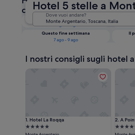
Hotel a 5 stelle in zona Mon
Hotel 5 stelle a Mon
controlla la disponibilità
Dove vuoi andare?
Questa sera
6 ago - 7 ago
Questo fine settimana
Il 
7 ago - 9 ago
I nostri consigli sugli hotel
Hotel La Roqqa
A Point P
Hotel La Roqqa
A Point P
1. Hotel La Roqqa
2. A Poi
Struttura
Struttura
a
a
Monte Argentario
Monte Arg