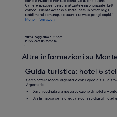
c
a
con lettini/sdraio non sufficienti. Colazione buona.
i
.
Camere spaziose, ben climatizzate e insonorizzate. Letti
e
C
comodi. Niente accesso al mare, nessun posto negli
n
a
stabilimenti comunque distanti riservato per gli ospiti."
z
m
Meno informazioni
a
e
p
r
u
e
Virna
(soggiorno di 2 notti)
l
s
Pubblicata un mese fa
i
p
z
a
i
z
Altre informazioni su Mont
a
i
c
o
o
s
Guida turistica: hotel 5 st
m
e
f
,
Cerca hotel a Monte Argentario con Expedia.it. Puoi tro
o
b
Argentario:
r
e
t
n
Dai un'occhiata alla nostra selezione di hotel a Mont
a
c
Usa la mappa per individuare con rapidità gli hotel 
i
l
m
i
a
m
s
a