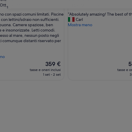
5.0
10.0
10/10
Ottimo
Eccezionale
(144 recensioni)
(51 recensioni)
31
su
stelle
“
no con spazi comuni limitati. Piscine
“Absolutely amazing! The best of th
10,
A
 con lettini/sdraio non sufficienti.
Carl
Eccezionale,
b
buona. Camere spaziose, ben
Mostra meno
(51
s
e e insonorizzate. Letti comodi.
i)
recensioni)
o
esso al mare, nessun posto negli
l
ti comunque distanti riservato per
u
t
e
eno
l
Il
Il
359 €
5
y
prezzo
p
tasse e oneri inclusi
tasse e on
a
attuale
at
1 set - 2 set
3
m
è
è
a
359 €
5
z
i
n
g
!
T
h
e
b