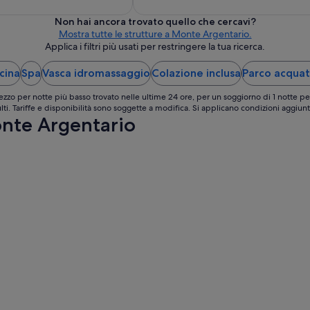
notte
nel
Non hai ancora trovato quello che cercavi?
periodo
Mostra tutte le strutture a Monte Argentario.
Applica i filtri più usati per restringere la tua ricerca.
23
ago
cina
Spa
Vasca idromassaggio
Colazione inclusa
Parco acquat
-
24
ezzo per notte più basso trovato nelle ultime 24 ore, per un soggiorno di 1 notte pe
ago
lti. Tariffe e disponibilità sono soggette a modifica. Si applicano condizioni aggiunt
onte Argentario