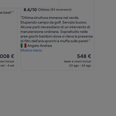
a
Monte Argentario
5.0
8.4
8,4/10
Ottimo
(83 recensioni)
e best! ”
su
stelle
“
“Ottima struttura immersa nel verde.
10,
O
Stupendo campo da golf. Servizio buono.
Ottimo,
t
Alcune parti necessitano di un intervento di
(83
t
manutenzione ordinaria. Soprattutto nelle
recensioni)
i
aree giochi bambini dove si rileva la presenza
m
di filtri dell’aria sporchi e muffa sulle pareti.”
a
Angelo Andrea
s
Mostra meno
t
Il
008 €
548 €
r
rezzo
prezzo
eri inclusi
tasse e oneri inclusi
u
tuale
attuale
 set - 4 set
23 ago - 24 ago
t
è
t
008 €
548 €
u
r
a
i
m
m
e
r
s