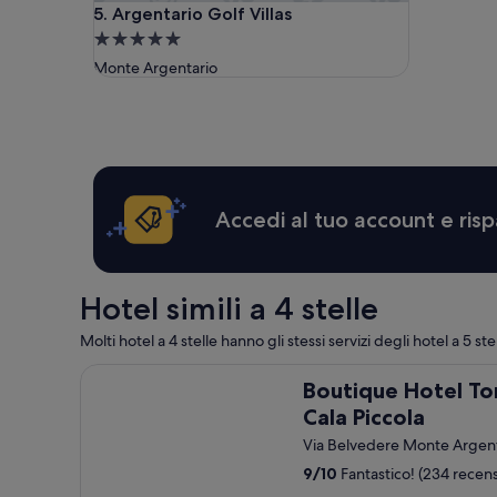
Argentario Golf Villas
5. Argentario Golf Villas
r
u
v
n
Struttura
i
i
a
Monte Argentario
z
l
5.0
i
i
stelle
o
m
d
i
i
t
q
a
u
t
e
i
Accedi al tuo account e risp
s
.
t
P
o
i
l
s
Hotel simili a 4 stelle
i
c
v
i
Molti hotel a 4 stelle hanno gli stessi servizi degli hotel a 5 st
e
n
Boutique Hotel Torre di Cala Piccola
l
e
Boutique Hotel Tor
l
p
Cala Piccola
o
i
.
c
Via Belvedere Monte Argen
U
c
9
/
10
Fantastico! (234 recens
n
o
a
l