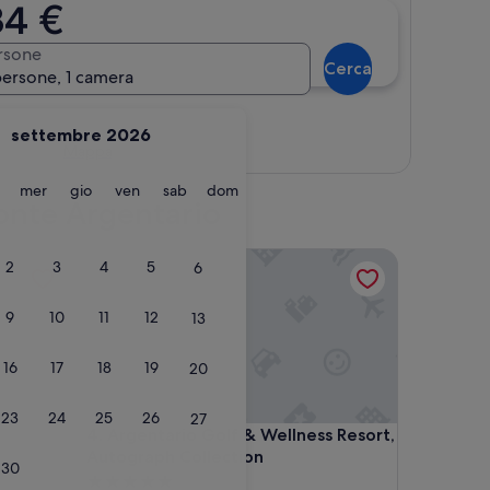
34 €
rsone
Cerca
persone, 1 camera
settembre 2026
Mappa
martedì
mercoledì
giovedì
venerdì
sabato
domenica
mer
gio
ven
sab
dom
 Monte Argentario
Argentario Golf & Wellness Resort, Autograph Col
2
3
4
5
6
9
10
11
12
13
16
17
18
19
20
23
24
25
26
27
Argentario Golf & Wellness Resort, Autograph Col
4. Argentario Golf & Wellness Resort,
Autograph Collection
30
Struttura