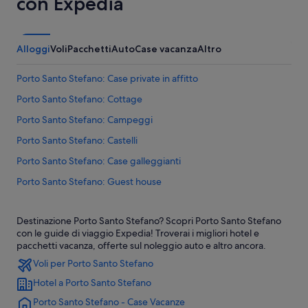
con Expedia
Alloggi
Voli
Pacchetti
Auto
Case vacanza
Altro
Porto Santo Stefano: Case private in affitto
Porto Santo Stefano: Cottage
Porto Santo Stefano: Campeggi
Porto Santo Stefano: Castelli
Porto Santo Stefano: Case galleggianti
Porto Santo Stefano: Guest house
Porto Santo Stefano: Residence
Destinazione Porto Santo Stefano? Scopri Porto Santo Stefano
Porto Santo Stefano: Agriturismi
con le guide di viaggio Expedia! Troverai i migliori hotel e
Porto Santo Stefano: Inn
pacchetti vacanza, offerte sul noleggio auto e altro ancora.
Voli per Porto Santo Stefano
Porto Santo Stefano: Ville
Hotel a Porto Santo Stefano
Porto Santo Stefano: Appartamenti
Porto Santo Stefano - Case Vacanze
Cala Piccola: Campeggi