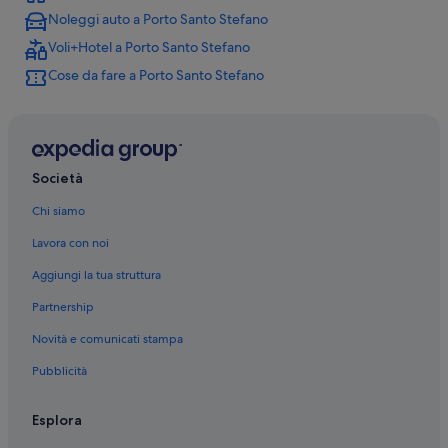
Noleggi auto a Porto Santo Stefano
Cala Piccola: Complessi di appartamenti
Voli+Hotel a Porto Santo Stefano
Cala Piccola: B&B
Cose da fare a Porto Santo Stefano
Cala Piccola: Cottage
Monte Argentario: Case private in affitto
Monte Argentario: Cottage
Monte Argentario: Residence
Società
Santa Liberata: Appartamenti
Chi siamo
Santa Liberata: Campeggi
Lavora con noi
Santa Liberata: B&B
Aggiungi la tua struttura
Santa Liberata: Affittacamere
Partnership
Santa Liberata: Case private in affitto
Novità e comunicati stampa
Porto Santo Stefano: hotel a 4 stelle
Pubblicità
Porto Santo Stefano: hotel a 5 stelle
Porto Santo Stefano: hotel a 3 stelle
Esplora
Cala Piccola: hotel a 3 stelle