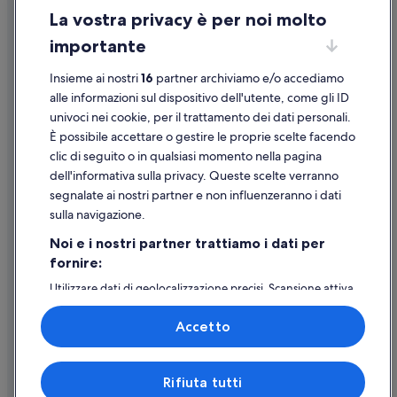
Porto Santo Stefano: Hotel romantici
La vostra privacy è per noi molto
Informazioni legali/Contatti
Porto Santo Stefano: Hotel con animali ammessi
importante
Linee guida sui contenuti e segnalazione dei contenuti
Porto Santo Stefano: Hotel per famiglie
Insieme ai nostri
16
partner archiviamo e/o accediamo
Porto Santo Stefano: Hotel con piscina
Supporto
alle informazioni sul dispositivo dell'utente, come gli ID
Porto Santo Stefano: Hotel per golfisti
univoci nei cookie, per il trattamento dei dati personali.
Assistenza clienti
Porto Santo Stefano: Hotel per fare shopping
È possibile accettare o gestire le proprie scelte facendo
Contattaci
clic di seguito o in qualsiasi momento nella pagina
Porto Santo Stefano: Resort e hotel con spa
dell'informativa sulla privacy. Queste scelte verranno
Come cancellare un volo
Porto Santo Stefano: Hotel sulla spiaggia
segnalate ai nostri partner e non influenzeranno i dati
Come modificare la prenotazione di un hotel o una casa vacanze
Cala Piccola: Hotel sulla spiaggia
sulla navigazione.
Tempistiche per i rimborsi
Noi e i nostri partner trattiamo i dati per
fornire:
Utilizzare un coupon Expedia
Utilizzare dati di geolocalizzazione precisi. Scansione attiva
Documenti per i viaggi internazionali
delle caratteristiche del dispositivo ai fini
dell’identificazione. Archiviare informazioni su dispositivo
Accetto
e/o accedervi. Pubblicità e contenuti personalizzati,
misurazione delle prestazioni dei contenuti e degli
annunci, ricerche sul pubblico, sviluppo di servizi.
Expedia, Inc. non è responsabile dei contenuti di siti esterni.
Rifiuta tutti
Elenco dei partner (fornitori)
© 2026 Expedia, Inc., una società di Expedia Group. Tutti i diritti riservati.