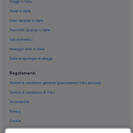
Viaggi in Italia
Fortezza spagnola: hotel nelle vicinanze
Hotel in Italia
Bagni di Domiziano: hotel nelle vicinanze
Case vacanze in Italia
Monte Argentario: hotel
Pacchetti vacanza in Italia
Pozzarello: hotel nelle vicinanze
Voli domestici
Cala Piccola: hotel
Noleggio auto in Italia
Acquario Mediterraneo dell'Argentario: hotel nelle vicinanze
Tutte le tipologie di alloggi
Porto Santo Stefano: hotel
Spiaggia La Soda: hotel nelle vicinanze
Regolamenti
Monte Argentario: Vacanze per soli adulti
Termini e condizioni generali (prenotazioni Vrbo escluse)
Porto Santo Stefano: Hotel economici
Termini e condizioni di Vrbo
Porto Santo Stefano: Hotel con Wi-Fi
Accessibilità
Porto Santo Stefano: Hotel di lusso
Privacy
Porto Santo Stefano: Hotel con bar
Cookie
Porto Santo Stefano: Hotel storici
Condizioni per l'utilizzo