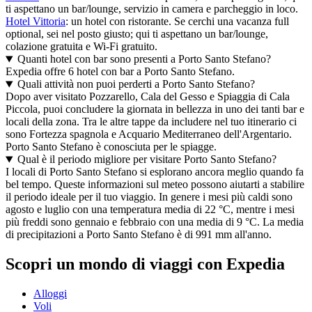
ti aspettano un bar/lounge, servizio in camera e parcheggio in loco.
Hotel Vittoria
: un hotel con ristorante. Se cerchi una vacanza full
optional, sei nel posto giusto; qui ti aspettano un bar/lounge,
colazione gratuita e Wi-Fi gratuito.
Quanti hotel con bar sono presenti a Porto Santo Stefano?
Expedia offre 6 hotel con bar a Porto Santo Stefano.
Quali attività non puoi perderti a Porto Santo Stefano?
Dopo aver visitato Pozzarello, Cala del Gesso e Spiaggia di Cala
Piccola, puoi concludere la giornata in bellezza in uno dei tanti bar e
locali della zona. Tra le altre tappe da includere nel tuo itinerario ci
sono Fortezza spagnola e Acquario Mediterraneo dell'Argentario.
Porto Santo Stefano è conosciuta per le spiagge.
Qual è il periodo migliore per visitare Porto Santo Stefano?
I locali di Porto Santo Stefano si esplorano ancora meglio quando fa
bel tempo. Queste informazioni sul meteo possono aiutarti a stabilire
il periodo ideale per il tuo viaggio. In genere i mesi più caldi sono
agosto e luglio con una temperatura media di 22 °C, mentre i mesi
più freddi sono gennaio e febbraio con una media di 9 °C. La media
di precipitazioni a Porto Santo Stefano è di 991 mm all'anno.
Scopri un mondo di viaggi con Expedia
Alloggi
Voli