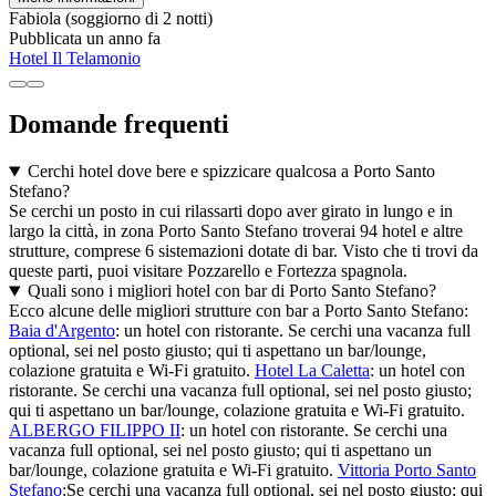
Fabiola
(soggiorno di 2 notti)
Pubblicata un anno fa
Hotel Il Telamonio
Domande frequenti
Cerchi hotel dove bere e spizzicare qualcosa a Porto Santo
Stefano?
Se cerchi un posto in cui rilassarti dopo aver girato in lungo e in
largo la città, in zona Porto Santo Stefano troverai 94 hotel e altre
strutture, comprese 6 sistemazioni dotate di bar. Visto che ti trovi da
queste parti, puoi visitare Pozzarello e Fortezza spagnola.
Quali sono i migliori hotel con bar di Porto Santo Stefano?
Ecco alcune delle migliori strutture con bar a Porto Santo Stefano:
Baia d'Argento
: un hotel con ristorante. Se cerchi una vacanza full
optional, sei nel posto giusto; qui ti aspettano un bar/lounge,
colazione gratuita e Wi-Fi gratuito.
Hotel La Caletta
: un hotel con
ristorante. Se cerchi una vacanza full optional, sei nel posto giusto;
qui ti aspettano un bar/lounge, colazione gratuita e Wi-Fi gratuito.
ALBERGO FILIPPO II
: un hotel con ristorante. Se cerchi una
vacanza full optional, sei nel posto giusto; qui ti aspettano un
bar/lounge, colazione gratuita e Wi-Fi gratuito.
Vittoria Porto Santo
Stefano
:Se cerchi una vacanza full optional, sei nel posto giusto; qui