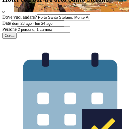
Dove vuoi andare?
Date
Persone
Cerca