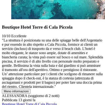
Boutique Hotel Torre di Cala Piccola
10/10
Eccellente
"La struttura è posizionata su una delle spiagge belle dell'Argentario
e pur essendo in alto rispetto a Cala Piccola, fornisce ai clienti un
servizio (incluso) di trasporto da e verso il beach club. L'hotel è
molto elegante, le stanze sono ampie, dotate di amenities e
biancheria curata; la vista può essere sul bosco o sul mare. Splendida
piscina, il servizio è di alto livello con personale molto preparato e
gentile. Bellissima la vista sulla baia e dal giardino si può ammirare
il tramonto all'ora dell'aperitivo. Ottimo e prestigioso il ristorante.
Un’ attenzione particolare per i clienti che scelgono di rimanere sulla
spiaggia dopo il check-out, è la stanza di cortesia (attrezzata di
asciugamani e prodotti per il bagno) per poter fare una doccia prima
del rientro. Clientela internazionale."
Meno informazioni
ALESSANDRA
(soggiorno di 2 notti)
Pubblicata 13 giorni fa
Boutique Hotel Torre di Cala Piccola