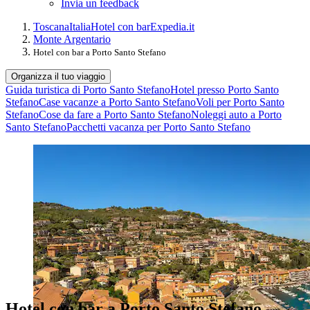
Invia un feedback
Toscana
Italia
Hotel con bar
Expedia.it
Monte Argentario
Hotel con bar a Porto Santo Stefano
Organizza il tuo viaggio
Guida turistica di Porto Santo Stefano
Hotel presso Porto Santo
Stefano
Case vacanze a Porto Santo Stefano
Voli per Porto Santo
Stefano
Cose da fare a Porto Santo Stefano
Noleggi auto a Porto
Santo Stefano
Pacchetti vacanza per Porto Santo Stefano
Hotel con bar a Porto Santo Stefano