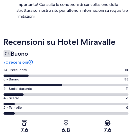
importante! Consulta le condizioni di cancellazione della
struttura sul nostro sito per ulteriori informazioni su requisiti e
limitazioni.
Recensioni
Recensioni su Hotel Miravalle
Buono
7,4
70 recensioni
Valutazione
10 - Eccellente
14
di
Valutazione
8 - Buono
33
10
di
-
Valutazione
6 - Soddisfacente
11
8
Eccellente.
di
-
Valutazione
4 - Scarso
6
14
6
Buono.
di
su
-
Valutazione
2 - Terribile
6
33
4
70
Soddisfacente.
di
su
-
recensioni
11
2
70
Scarso.
su
-
recensioni
6
7,6
6,8
7,6