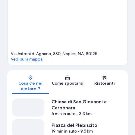
qualcosa di interessante per te. Dimentica la routine di tutti i
giorni e dedicati ad attività all'aperto come jogging e gite a piedi
o in bici.
Vai alla guida turistica di Napoli
Via Astroni di Agnano, 380, Naples, NA, 80125
Vedi sulla mappa
Mappa
Cosa c’è nei
Come spostarsi
Ristoranti
dintorni?
Chiesa di San Giovanni a
Carbonara
6 min in auto
- 3.3 km
Piazza del Plebiscito
19 min in auto
- 9.5 km