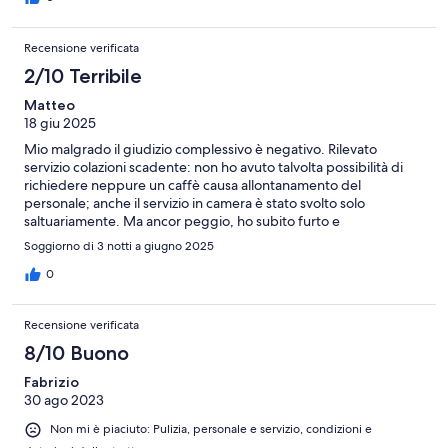
Recensione verificata
2/10 Terribile
Matteo
18 giu 2025
Mio malgrado il giudizio complessivo è negativo. Rilevato
servizio colazioni scadente: non ho avuto talvolta possibilità di
richiedere neppure un caffè causa allontanamento del
personale; anche il servizio in camera è stato svolto solo
saltuariamente. Ma ancor peggio, ho subito furto e
danneggiamento di oggetti personali durante il soggiorno.
Soggiorno di 3 notti a giugno 2025
0
Recensione verificata
8/10 Buono
Fabrizio
30 ago 2023
Non mi è piaciuto: Pulizia, personale e servizio, condizioni e