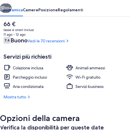
ietro
Avanti
20+
Panoramica
Camere
Posizione
Regolamenti
Il
66 €
prezzo
tasse e oneri inclusi
attuale
11 ago - 12 ago
è
Recensioni
Buono
7,4
Vedi le 70 recensioni
7,4 su 10
66 €
Servizi più richiesti
Colazione inclusa
Animali ammessi
Lounge
Parcheggio incluso
Wi-Fi gratuito
Aria condizionata
Servizi business
Mostra tutto
Opzioni della camera
Verifica la disponibilità per queste date