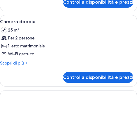
Controlla disponibilità e prezzi
Doppia
uso
singolo
Apri
Una camera da letto con due letti, un
7
Camera doppia
tutte
25 m²
le
Per 2 persone
foto
per
1 letto matrimoniale
Camera
Wi-Fi gratuito
doppia
Altri
Scopri di più
dettagli
per
Controlla disponibilità e prezzi
Camera
doppia