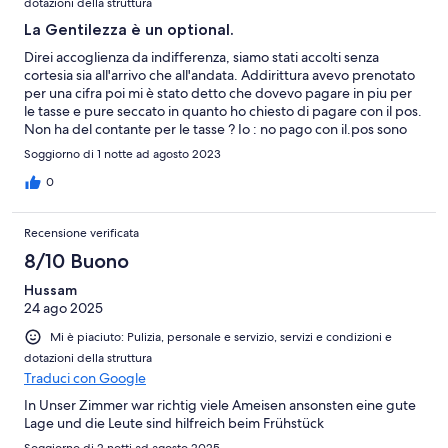
dotazioni della struttura
La Gentilezza è un optional.
Direi accoglienza da indifferenza, siamo stati accolti senza
cortesia sia all'arrivo che all'andata. Addirittura avevo prenotato
per una cifra poi mi è stato detto che dovevo pagare in piu per
le tasse e pure seccato in quanto ho chiesto di pagare con il pos.
Non ha del contante per le tasse ? Io : no pago con il.pos sono
andato via senza avermi detto arrivederci . Per quanto riguarda
Soggiorno di 1 notte ad agosto 2023
la camera , appena coricati sul letto abbiamo trovato sotto le
lenzuola dei bicchieri di plastica usati . Per il redto scomodo
0
come posizione . Non ci torneró . Napoli in sè molto bella.
Recensione verificata
8/10 Buono
Hussam
24 ago 2025
Mi è piaciuto: Pulizia, personale e servizio, servizi e condizioni e
dotazioni della struttura
Traduci con Google
In Unser Zimmer war richtig viele Ameisen ansonsten eine gute
Lage und die Leute sind hilfreich beim Frühstück
Soggiorno di 2 notti ad agosto 2025