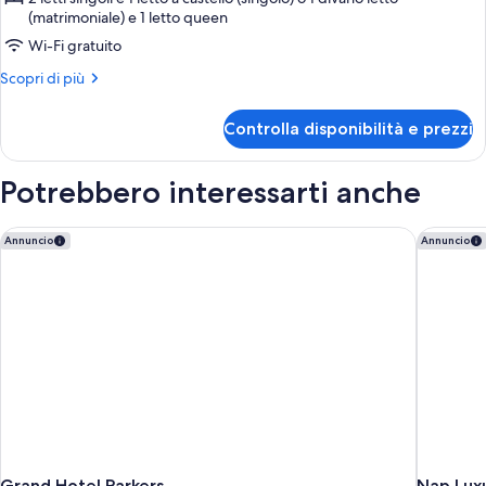
(matrimoniale) e 1 letto queen
Camera
Wi-Fi gratuito
quadrupla
Altri
Scopri di più
dettagli
per
Controlla disponibilità e prezzi
Camera
quadrupla
Potrebbero interessarti anche
Grand Hotel Parkers
Nap Lux
Annuncio
Annuncio
Grand Hotel Parkers
Nap Lux