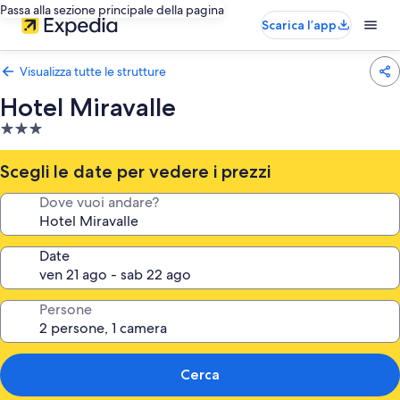
Passa alla sezione principale della pagina
Scarica l’app
Visualizza tutte le strutture
Hotel Miravalle
Struttura
a
3.0
Scegli le date per vedere i prezzi
stelle
Dove vuoi andare?
Date
Persone
Cerca