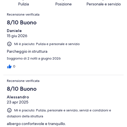
70
Terribile.
su
Pulizia
Posizione
Personale e servizio
recensioni
6
70
Recensioni
su
Recensione verificata
recensioni
70
8/10 Buono
recensioni
Daniele
15 giu 2026
Mi è piaciuto: Pulizia e personale e servizio
Parcheggio in struttura
Soggiorno di 2 notti a giugno 2026
0
Recensione verificata
8/10 Buono
Alessandro
23 apr 2025
Mi è piaciuto: Pulizia, personale e servizio, servizi e condizioni e
dotazioni della struttura
albergo confortevole e tranquillo.