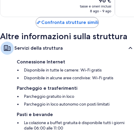
96 €
36
429
prezzo
tasse e oneri inclusi
recensioni
recensio
attuale
8 ago - 9 ago
è
96 €
Confronta strutture simili
Altre informazioni sulla struttura
Servizi della struttura
Connessione Internet
Disponibile in tutte le camere: Wi-Fi gratis
Disponibile in alcune aree condivise: Wi-Fi gratis
Parcheggio e trasferimenti
Parcheggio gratuito in loco
Parcheggio in loco autonomo con posti limitati
Pasti e bevande
La colazione a buffet gratuita è disponibile tutti i giorni
dalle 06:00 alle 11:00