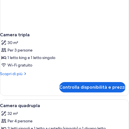
Camera tripla
30 m²
Per 3 persone
1 letto king e 1 letto singolo
Wi-Fi gratuito
Altri
Scopri di più
dettagli
per
Controlla disponibilità e prezzi
Camera
tripla
Apri
Una scrivania, Wi-Fi gratuito
1
Camera quadrupla
tutte
32 m²
le
Per 4 persone
foto
per
2 letti singoli e 1 letto a castello (singolo) o 1 divano letto