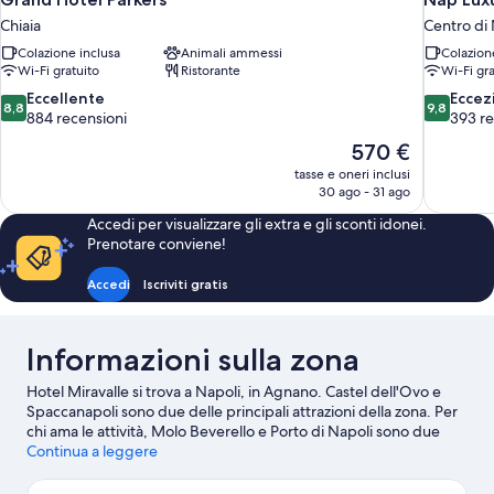
Chiaia
Centro di 
Colazione inclusa
Animali ammessi
Colazion
Wi-Fi gratuito
Ristorante
Wi-Fi gra
8.8
9.8
Eccellente
Eccez
8,8
9,8
su
su
884 recensioni
393 re
10,
10,
Il
570 €
Eccellente,
Eccezional
prezzo
tasse e oneri inclusi
884
393
attuale
30 ago - 31 ago
recensioni
recensioni
è
Accedi per visualizzare gli extra e gli sconti idonei.
570 €
Prenotare conviene!
Accedi
Iscriviti gratis
Informazioni sulla zona
Hotel Miravalle si trova a Napoli, in Agnano. Castel dell'Ovo e
Spaccanapoli sono due delle principali attrazioni della zona. Per
chi ama le attività, Molo Beverello e Porto di Napoli sono due
tappe assolutamente da non perdere. Sei in cerca di eventi
Continua a leggere
sportivi o spettacoli a cui assistere? Stadio Diego Armando
Maradona o Piscina Scandone potrebbero avere in programma