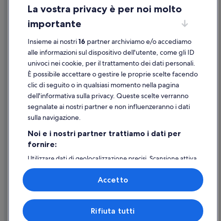
Centro di San Francisco: hotel a 4 stelle
La vostra privacy è per noi molto
Informazioni legali/Contatti
Centro di San Francisco: hotel a 3 stelle
importante
Linee guida sui contenuti e segnalazione dei contenuti
Insieme ai nostri
16
partner archiviamo e/o accediamo
Supporto
alle informazioni sul dispositivo dell'utente, come gli ID
univoci nei cookie, per il trattamento dei dati personali.
Assistenza clienti
È possibile accettare o gestire le proprie scelte facendo
Contattaci
clic di seguito o in qualsiasi momento nella pagina
dell'informativa sulla privacy. Queste scelte verranno
Come cancellare un volo
segnalate ai nostri partner e non influenzeranno i dati
Come modificare la prenotazione di un hotel o una casa vacanze
sulla navigazione.
Tempistiche per i rimborsi
Noi e i nostri partner trattiamo i dati per
fornire:
Utilizzare un coupon Expedia
Utilizzare dati di geolocalizzazione precisi. Scansione attiva
Documenti per i viaggi internazionali
delle caratteristiche del dispositivo ai fini
dell’identificazione. Archiviare informazioni su dispositivo
Accetto
e/o accedervi. Pubblicità e contenuti personalizzati,
misurazione delle prestazioni dei contenuti e degli
annunci, ricerche sul pubblico, sviluppo di servizi.
Expedia, Inc. non è responsabile dei contenuti di siti esterni.
Rifiuta tutti
Elenco dei partner (fornitori)
© 2026 Expedia, Inc., una società di Expedia Group. Tutti i diritti riservati.