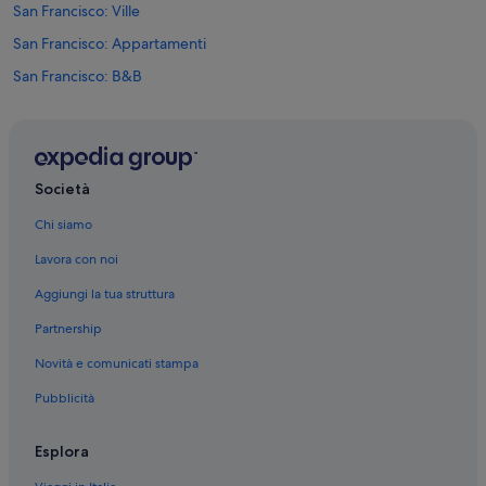
San Francisco: Ville
San Francisco: Appartamenti
San Francisco: B&B
Centro di San Francisco: hotel
Theater District: hotel
San Francisco: hotel
Società
Castro District: hotel
Chi siamo
Santuario Nazionale di San Francesco d'Assisi: hotel nelle vicinanze
Lavora con noi
Mid-Market: hotel
Aggiungi la tua struttura
Russian Hill: hotel
Partnership
Hayes Valley: hotel
Novità e comunicati stampa
Union Square: hotel
Pubblicità
Financial District: hotel
Union Square: hotel nelle vicinanze
Esplora
Little Saigon: hotel