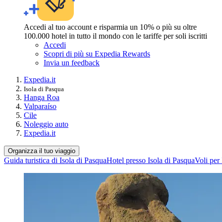
Accedi al tuo account e risparmia un 10% o più su oltre
100.000 hotel in tutto il mondo con le tariffe per soli iscritti
Accedi
Scopri di più su Expedia Rewards
Invia un feedback
Expedia.it
Isola di Pasqua
Hanga Roa
Valparaíso
Cile
Noleggio auto
Expedia.it
Organizza il tuo viaggio
Guida turistica di Isola di Pasqua
Hotel presso Isola di Pasqua
Voli per