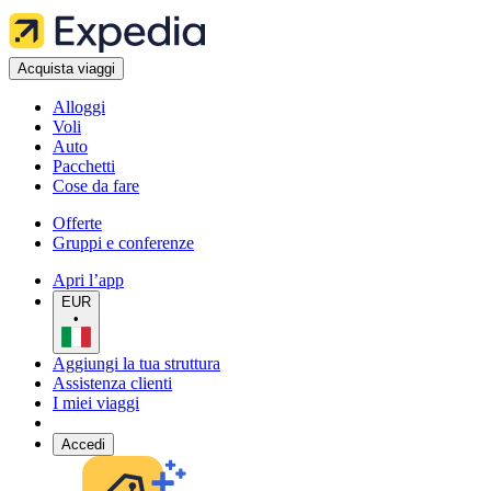
Acquista viaggi
Alloggi
Voli
Auto
Pacchetti
Cose da fare
Offerte
Gruppi e conferenze
Apri l’app
EUR
•
Aggiungi la tua struttura
Assistenza clienti
I miei viaggi
Accedi