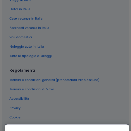
Hotel in Italia
Case vacanze in Italia
Pacchetti vacanza in Italia
Voli domestici
Noleggio auto in Italia
Tutte le tipologie di alloggi
Regolamenti
Termini e condizioni generali (prenotazioni Vrbo escluse)
Termini e condizioni di Vrbo
Accessibilità
Privacy
Cookie
Condizioni per l'utilizzo