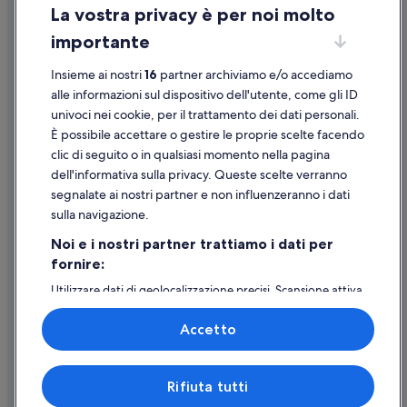
La vostra privacy è per noi molto
Informazioni legali/Contatti
importante
Linee guida sui contenuti e segnalazione dei contenuti
Insieme ai nostri
16
partner archiviamo e/o accediamo
Supporto
alle informazioni sul dispositivo dell'utente, come gli ID
univoci nei cookie, per il trattamento dei dati personali.
Assistenza clienti
È possibile accettare o gestire le proprie scelte facendo
Contattaci
clic di seguito o in qualsiasi momento nella pagina
dell'informativa sulla privacy. Queste scelte verranno
Come cancellare un volo
segnalate ai nostri partner e non influenzeranno i dati
Come modificare la prenotazione di un hotel o una casa vacanze
sulla navigazione.
Tempistiche per i rimborsi
Noi e i nostri partner trattiamo i dati per
fornire:
Utilizzare un coupon Expedia
Utilizzare dati di geolocalizzazione precisi. Scansione attiva
Documenti per i viaggi internazionali
delle caratteristiche del dispositivo ai fini
dell’identificazione. Archiviare informazioni su dispositivo
Accetto
e/o accedervi. Pubblicità e contenuti personalizzati,
misurazione delle prestazioni dei contenuti e degli
annunci, ricerche sul pubblico, sviluppo di servizi.
Expedia, Inc. non è responsabile dei contenuti di siti esterni.
Rifiuta tutti
Elenco dei partner (fornitori)
© 2026 Expedia, Inc., una società di Expedia Group. Tutti i diritti riservati.