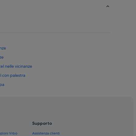
anze
nze
el nelle vicinanze
l con palestra
spa
siness
e
Supporto
azioni Vrbo
Assistenza clienti