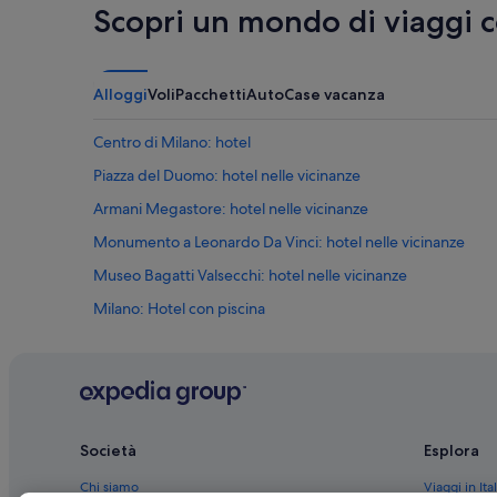
Scopri un mondo di viaggi 
Alloggi
Voli
Pacchetti
Auto
Case vacanza
Centro di Milano: hotel
Piazza del Duomo: hotel nelle vicinanze
Armani Megastore: hotel nelle vicinanze
Monumento a Leonardo Da Vinci: hotel nelle vicinanze
Museo Bagatti Valsecchi: hotel nelle vicinanze
Milano: Hotel con piscina
Centro storico: Hotel di lusso
Centro di Milano: Hotel LGBTQIA+
Centro di Milano: Hotel con piscina
Centro di Milano: Boutique hotel
Società
Esplora
Lombardia: Hotel per golfisti
Chi siamo
Viaggi in Ital