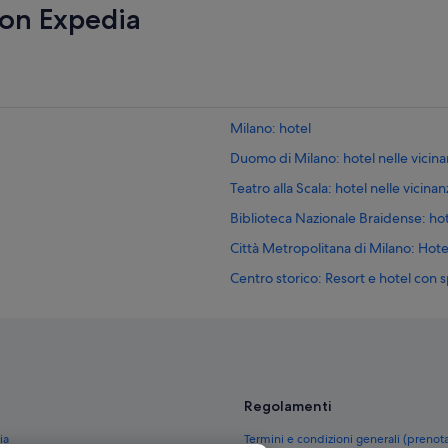
con Expedia
Milano: hotel
Duomo di Milano: hotel nelle vicin
Teatro alla Scala: hotel nelle vicina
Biblioteca Nazionale Braidense: hot
Città Metropolitana di Milano: Hote
Centro storico: Resort e hotel con 
Centro storico: Hotel con servizi bu
Centro di Milano: Hotel per famigli
Centro di Milano: Hotel economici
Centro di Milano: Hotel sulla neve
Regolamenti
Lombardia: Hotel sulla neve
ia
Termini e condizioni generali (prenot