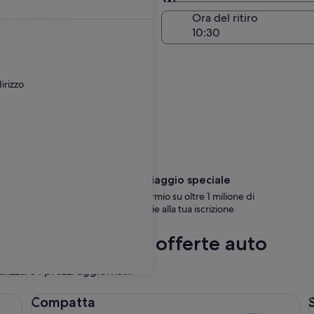
 a Teatro alla Scala
Stessa località del ritiro
 di riconsegna
Ora del ritiro
go
are un supplemento aggiuntivo.
irizzo
Concediti un viaggio speciale
10% o più di risparmio su oltre 1 milione di
noleggi auto grazie alla tua iscrizione
hiata alle migliori offerte auto
alizzare i prezzi aggiornati.
Compatta Ford Focus
Se
Compatta