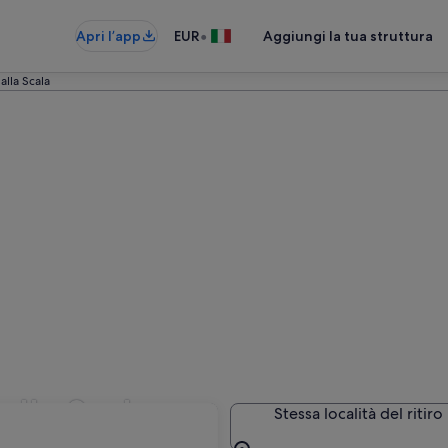
•
Apri l’app
EUR
Aggiungi la tua struttura
alla Scala
alla Scala
Stessa località del ritiro