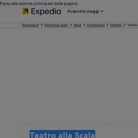
Passa alla sezione principale della pagina
Acquista viaggi
Expedia.it
Noleggio auto
Italia
Lombardia
Milano
Teatro 
Autonoleggio a Teatro 
Ritiro
Ritiro
Teatro alla Scala