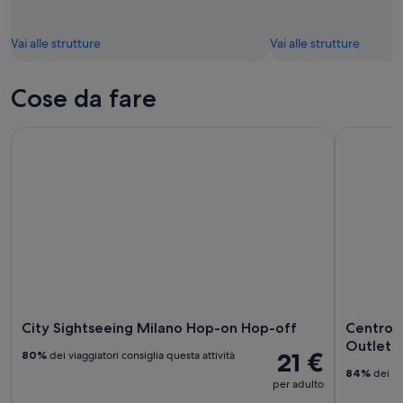
Vai alle strutture
Vai alle strutture
Cose da fare
City Sightseeing Milano Hop-on Hop-off
Centro com
City Sightseeing Milano Hop-on Hop-off
Centro 
Outlet
21 €
80%
dei viaggiatori consiglia questa attività
84%
dei via
per adulto