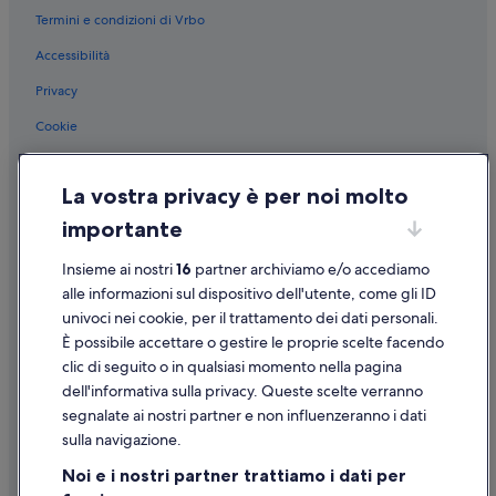
Teatro Manzoni: hotel nelle vicinanze
Termini e condizioni di Vrbo
Accessibilità
Privacy
Cookie
Condizioni per l'utilizzo
La vostra privacy è per noi molto
Informazioni legali/Contatti
importante
Linee guida sui contenuti e segnalazione dei contenuti
Insieme ai nostri
16
partner archiviamo e/o accediamo
Supporto
alle informazioni sul dispositivo dell'utente, come gli ID
univoci nei cookie, per il trattamento dei dati personali.
Assistenza clienti
È possibile accettare o gestire le proprie scelte facendo
Contattaci
clic di seguito o in qualsiasi momento nella pagina
dell'informativa sulla privacy. Queste scelte verranno
Come cancellare un volo
segnalate ai nostri partner e non influenzeranno i dati
Come modificare la prenotazione di un hotel o una casa vacanze
sulla navigazione.
Tempistiche per i rimborsi
Noi e i nostri partner trattiamo i dati per