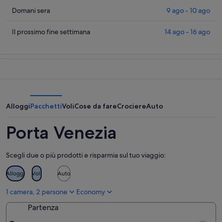
prezzi
Cerca
Domani sera
9 ago - 10 ago
a
i
Porta
prezzi
Cerca
Il prossimo fine settimana
14 ago - 16 ago
Venezia
a
i
per
Porta
prezzi
stasera,
Venezia
a
8
per
Porta
ago
domani
Venezia
-
notte,
per
9
9
il
Alloggi
Pacchetti
Voli
Cose da fare
Crociere
Auto
ago
ago
prossimo
-
weekend,
Porta Venezia
10
14
ago
ago
Scegli due o più prodotti e risparmia sul tuo viaggio:
-
16
Alloggi
Voli
Auto
ago
1 camera, 2 persone
Economy
Partenza