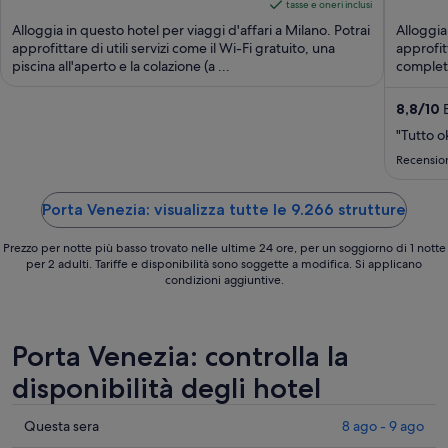
of
è
of
tasse e oneri inclusi
5
236 €
5
Alloggia in questo hotel per viaggi d'affari a Milano. Potrai
Alloggia
a
approfittare di utili servizi come il Wi-Fi gratuito, una
approfitt
piscina all'aperto e la colazione (a ...
notte
completa
nel
periodo
8,8
/
10
E
10
"Tutto o
ago
Recensio
-
11
Porta Venezia: visualizza tutte le 9.266 strutture
ago
Prezzo per notte più basso trovato nelle ultime 24 ore, per un soggiorno di 1 notte
per 2 adulti. Tariffe e disponibilità sono soggette a modifica. Si applicano
condizioni aggiuntive.
Porta Venezia: controlla la
disponibilità degli hotel
Cerca
Questa sera
8 ago - 9 ago
i