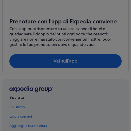
Porta Venezia: Resort e hotel con spa
Porta Venezia: Hotel con casinò
Porta Venezia: Hotel economici
Prenotare con l’app di Expedia conviene
Porta Venezia: Hotel con bar
Con l’app puoi risparmiare su una selezione di hotel e
guadagnare il doppio dei punti ogni volta che prenoti:
Porta Venezia: Hotel per fare shopping
viaggiare non è mai stato così conveniente! Inoltre, puoi
gestire le tue prenotazioni dove e quando vuoi.
Porta Nuova: Hyatt Hotels
Porta Venezia: NH Hotels
Vai sull’app
Porta Venezia: hotel Melia
San Babila: hotel
Stazione metro di Turati: hotel nelle vicinanze
Centro di Milano: hotel
Società
Casa Galimberti e casa Guazzoni: hotel nelle vicinanze
Milano: hotel
Chi siamo
Porta Venezia: hotel nelle vicinanze
Lavora con noi
Studio Giangaleazzo Visconti: hotel nelle vicinanze
Aggiungi la tua struttura