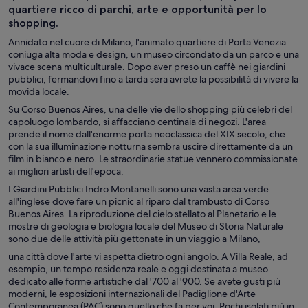
quartiere ricco di parchi, arte e opportunità per lo
shopping.
Annidato nel cuore di Milano, l'animato quartiere di Porta Venezia
coniuga alta moda e design, un museo circondato da un parco e una
vivace scena multiculturale. Dopo aver preso un caffè nei giardini
pubblici, fermandovi fino a tarda sera avrete la possibilità di vivere la
movida locale.
Su Corso Buenos Aires, una delle vie dello shopping più celebri del
capoluogo lombardo, si affacciano centinaia di negozi. L'area
prende il nome dall'enorme porta neoclassica del XIX secolo, che
con la sua illuminazione notturna sembra uscire direttamente da un
film in bianco e nero. Le straordinarie statue vennero commissionate
ai migliori artisti dell'epoca.
I Giardini Pubblici Indro Montanelli sono una vasta area verde
all'inglese dove fare un picnic al riparo dal trambusto di Corso
Buenos Aires. La riproduzione del cielo stellato al Planetario e le
mostre di geologia e biologia locale del Museo di Storia Naturale
sono due delle attività più gettonate in un viaggio a Milano,
una città dove l'arte vi aspetta dietro ogni angolo. A Villa Reale, ad
esempio, un tempo residenza reale e oggi destinata a museo
dedicato alle forme artistiche dal '700 al '900. Se avete gusti più
moderni, le esposizioni internazionali del Padiglione d'Arte
Contemporanea (PAC) sono quello che fa per voi. Pochi isolati più in