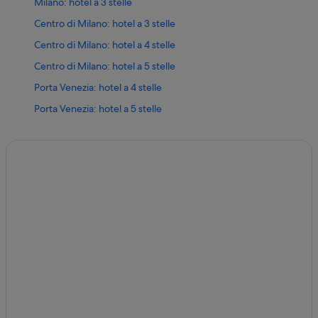
Milano: hotel a 3 stelle
Centro di Milano: hotel a 3 stelle
Centro di Milano: hotel a 4 stelle
Centro di Milano: hotel a 5 stelle
Porta Venezia: hotel a 4 stelle
Porta Venezia: hotel a 5 stelle
Porta Venezia: hotel a 3 stelle
Stazione metro di Porta Venezia: Inn
Milano: B&B
Milano: Affittacamere
Stazione metro di Palestro: Agriturismi
Milano: Hotel con animali ammessi
Milano: Hotel con piscina
San Babila: Hotel storici
Porta Nuova: Hotel con palestra