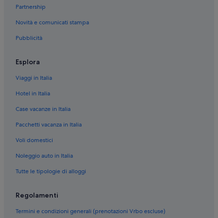
Stazione centrale di Milano: hotel nelle vicinanze
Partnership
Stazione metro di Porta Venezia: hotel nelle vicinanze
Novità e comunicati stampa
Galleria Tega: hotel nelle vicinanze
Pubblicità
Villa Necchi Campiglio: hotel nelle vicinanze
Chiesa di San Francesco di Paola: hotel nelle vicinanze
Esplora
Giardini di Villa Reale: hotel nelle vicinanze
Viaggi in Italia
Porta Nuova: hotel
Hotel in Italia
Giardini Pubblici Indro Montanelli: hotel nelle vicinanze
Case vacanze in Italia
Porta Venezia: hotel
Pacchetti vacanza in Italia
Porta Garibaldi: hotel
Voli domestici
Duomo di Milano: hotel nelle vicinanze
Noleggio auto in Italia
Armani Megastore: hotel nelle vicinanze
Tutte le tipologie di alloggi
Torre Rasini: hotel nelle vicinanze
Istituto neurologico Carlo Besta: hotel nelle vicinanze
Regolamenti
Galleria d'Arte Moderna: hotel nelle vicinanze
Termini e condizioni generali (prenotazioni Vrbo escluse)