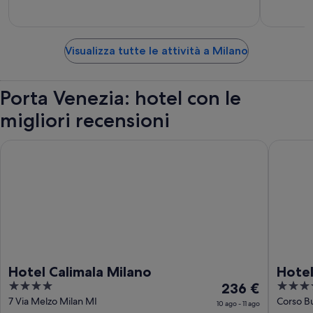
Visualizza tutte le attività a Milano
Porta Venezia: hotel con le
migliori recensioni
Hotel Calimala Milano
Hotel Cr
Hotel Calimala Milano
Hotel
4
Il
4
236 €
Prefe
out
prezzo
out
7 Via Melzo Milan MI
Corso Bu
10 ago - 11 ago