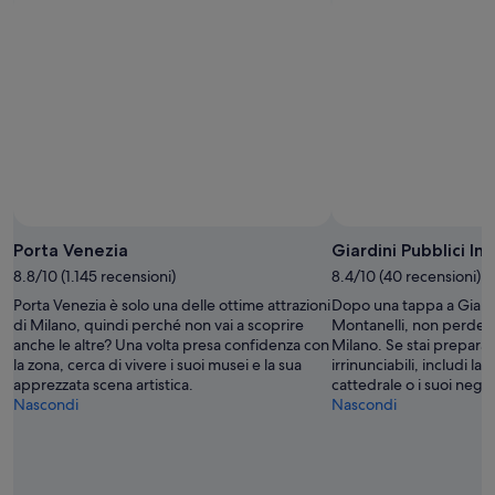
Porta Venezia
Giardini Pubblici In
8.8/10 (1.145 recensioni)
8.4/10 (40 recensioni)
Porta Venezia è solo una delle ottime attrazioni
Dopo una tappa a Giardi
di Milano, quindi perché non vai a scoprire
Montanelli, non perdere l
anche le altre? Una volta presa confidenza con
Milano. Se stai preparan
la zona, cerca di vivere i suoi musei e la sua
irrinunciabili, includi l
apprezzata scena artistica.
cattedrale o i suoi neg
Nascondi
Nascondi