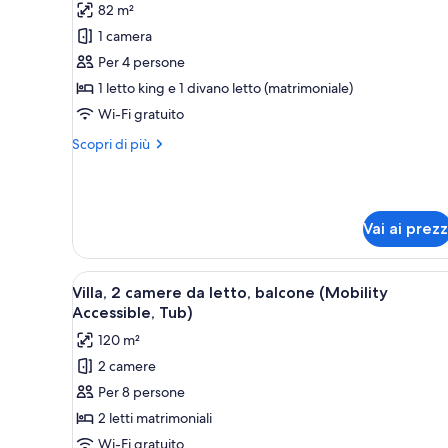
82 m²
letto,
foto
balcone
1 camera
per
(Mobility
Per 4 persone
Villa,
Accessible,
Tub)
1
1 letto king e 1 divano letto (matrimoniale)
camera
Wi-Fi gratuito
da
Altri
Scopri di più
letto,
dettagli
balcone
per
Villa,
(Mobility
1
Accessible,
Vai ai prezz
camera
Tub)
da
letto,
Apri
Camera d'albergo con un letto 
balcone
9
Villa, 2 camere da letto, balcone (Mobility
tutte
(Mobility
Accessible, Tub)
Accessible,
le
120 m²
Tub)
foto
2 camere
per
Per 8 persone
Villa,
2
2 letti matrimoniali
camere
Wi-Fi gratuito