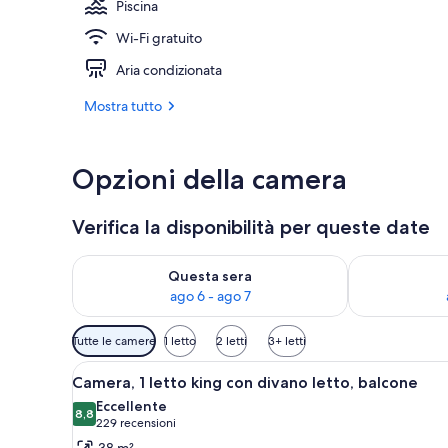
Piscina
Wi-Fi gratuito
4 piscine all
Aria condizionata
Mostra tutto
Opzioni della camera
Verifica la disponibilità per queste date
Verifica la disponibilità per questa sera, ago 6 - ago
Verifica la di
Questa sera
ago 6 - ago 7
Filtri
Tutte le camere
1 letto
2 letti
3+ letti
disponibili
Apri
Camera d'albergo con un letto 
per
6
Camera, 1 letto king con divano letto, balcone
tutte
le
Eccellente
le
8,8
camere
8,8 su 10
(229
229 recensioni
foto
recensioni)
38 m²