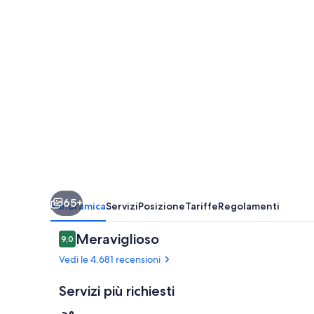
65+
Panoramica
Servizi
Posizione
Tariffe
Regolamenti
Recensioni
Meraviglioso
9,0
9,0 su 10
Vedi le 4.681 recensioni
Servizi più richiesti