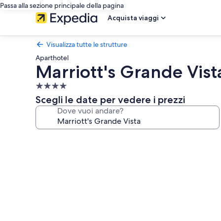
Passa alla sezione principale della pagina
Acquista viaggi
Visualizza tutte le strutture
Aparthotel
Marriott's Grande Vist
Struttura
a
Scegli le date per vedere i prezzi
4.0
Dove vuoi andare?
stelle
Galleria
fotografica
per
Marriott's
Grande
Vista