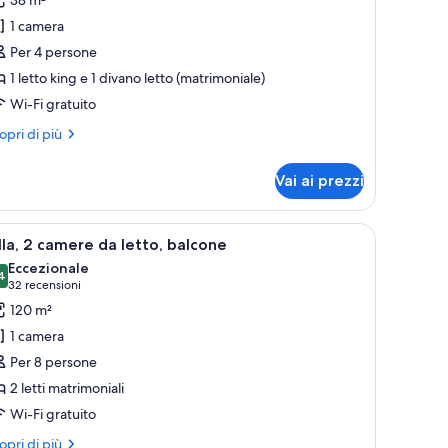
er
1 camera
amera,
Per 4 persone
1 letto king e 1 divano letto (matrimoniale)
etto
Wi-Fi gratuito
ing
on
ri
opri di più
ivano
ttagli
r
tto,
Vai ai prezzi
mera,
alcone
tto
vista sugli edifici esterni e un quadro appeso al muro.
ivano, tavolino e vista sugli edifici.
pri
Una camera d'albergo con divano, due poltrone
12
ng
lla, 2 camere da letto, balcone
utte
n
Eccezionale
vano
4
9,4 su 10
(32
32 recensioni
to,
oto
recensioni)
120 m²
lcone
er
1 camera
lla,
Per 8 persone
2 letti matrimoniali
amere
Wi-Fi gratuito
a
tto,
ri
opri di più