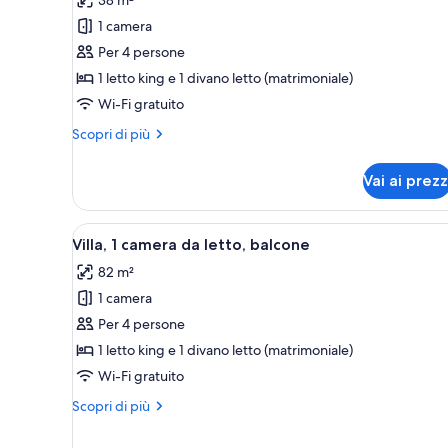
per
1 camera
Camera,
Per 4 persone
1
1 letto king e 1 divano letto (matrimoniale)
letto
Wi-Fi gratuito
king
con
Altri
Scopri di più
divano
dettagli
per
letto,
Vai ai prezz
Camera,
balcone
1
letto
Apri
Una camera d'albergo con divan
6
king
Villa, 1 camera da letto, balcone
tutte
con
82 m²
divano
le
letto,
1 camera
foto
balcone
per
Per 4 persone
Villa,
1 letto king e 1 divano letto (matrimoniale)
1
Wi-Fi gratuito
camera
Altri
Scopri di più
da
dettagli
letto,
per