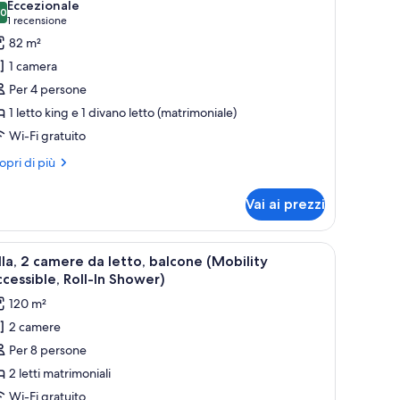
Eccezionale
to,
,0
oto
0,0 su 10
(1
1 recensione
lcone
hower)
er
recensione)
82 m²
obility
lla,
cessible,
1 camera
l-
Per 4 persone
amera
ower)
1 letto king e 1 divano letto (matrimoniale)
a
Wi-Fi gratuito
tto,
alcone
ri
opri di più
ttagli
Mobility
r
ccessible,
Vai ai prezzi
la,
ll-
mera
 una finestra con tende.
una scrivania con una sedia, una televisione, un balcone con vista e una fin
pri
Camera d'albergo con un letto grande, una scr
11
lla, 2 camere da letto, balcone (Mobility
hower)
utte
to,
cessible, Roll-In Shower)
lcone
120 m²
obility
oto
cessible,
2 camere
er
l-
Per 8 persone
lla,
ower)
2 letti matrimoniali
amere
Wi-Fi gratuito