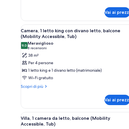
Villa,
balcone
1
Vai ai prezz
camera
da
letto,
Apri
Camera d'albergo con un letto 
balcone
5
Camera, 1 letto king con divano letto, balcone
tutte
(Mobility Accessible, Tub)
le
Meraviglioso
9,0
foto
9,0 su 10
(8
8 recensioni
per
recensioni)
38 m²
Camera,
Per 4 persone
1
1 letto king e 1 divano letto (matrimoniale)
letto
Wi-Fi gratuito
king
Altri
con
Scopri di più
dettagli
divano
per
letto,
Vai ai prezz
Camera,
balcone
1
letto
(Mobility
Apri
Una cucina moderna con un tavo
5
king
Villa, 1 camera da letto, balcone (Mobility
Accessible,
tutte
con
Accessible, Tub)
Tub)
divano
le