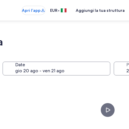
•
Apri l’app
EUR
Aggiungi la tua struttura
a
Date
P