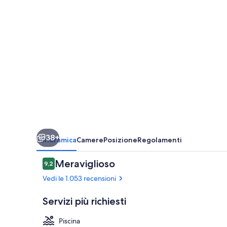
-
International
Drive
38+
Panoramica
Camere
Posizione
Regolamenti
Recensioni
Meraviglioso
9,2
9,2 su 10
Vedi le 1.053 recensioni
Servizi più richiesti
Piscina