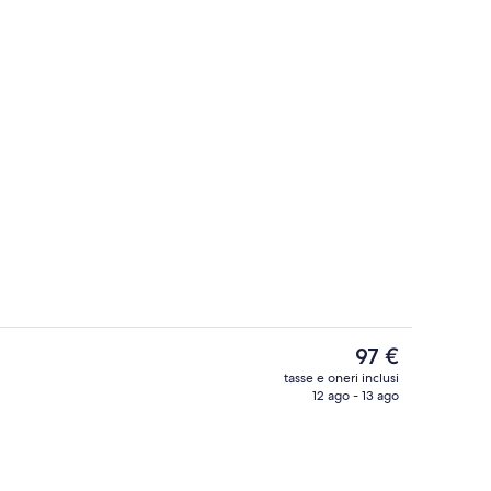
Caffetteria
Il
97 €
prezzo
tasse e oneri inclusi
attuale
12 ago - 13 ago
1 camera, biancheria in cotone egizia
è
97 €