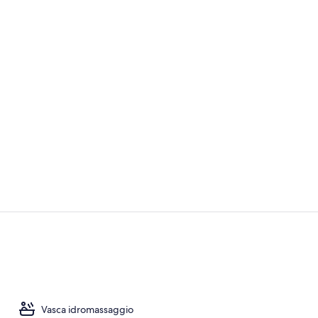
Hall
Hall
Vasca idromassaggio