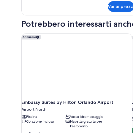
per
Vai ai prezz
Camera
Potrebbero interessarti anch
Embassy Suites by Hilton Orlando Airport
Annuncio
Embassy Suites by Hilton Orlando Airport
Airport North
Piscina
Vasca idromassaggio
Colazione inclusa
Navetta gratuita per
l’aeroporto