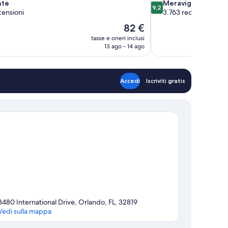
9.2
nte
Meraviglioso
9,2
su
censioni
3.763 recensioni
10,
Il
82 €
Meraviglioso,
prezzo
tasse e oneri inclusi
3.763
attuale
13 ago - 14 ago
recensioni
è
82 €
Accedi
Iscriviti gratis
8480 International Drive, Orlando, FL, 32819
Vedi sulla mappa