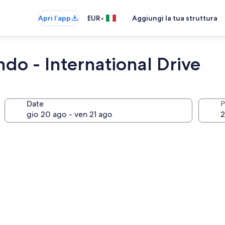
•
Apri l’app
EUR
Aggiungi la tua struttura
ndo - International Drive
Date
P