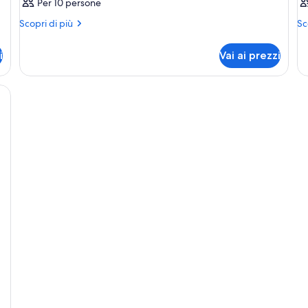
Per 10 persone
Altri
Alt
Scopri di più
Sc
dettagli
de
per
pe
i
Vai ai prezzi
Camera
Ca