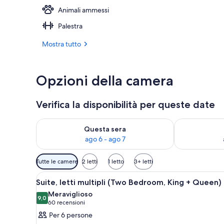
Animali ammessi
Esterni
Palestra
Mostra tutto
Opzioni della camera
Verifica la disponibilità per queste date
Verifica la disponibilità per questa sera, ago 6 - ago
Verifica la di
Questa sera
ago 6 - ago 7
Filtri
Tutte le camere
2 letti
1 letto
3+ letti
disponibili
Apri
Un soggiorno moderno con zona
per
9
Suite, letti multipli (Two Bedroom, King + Queen)
tutte
le
Meraviglioso
le
9,0
camere
9,0 su 10
(60
60 recensioni
foto
recensioni)
Per 6 persone
per