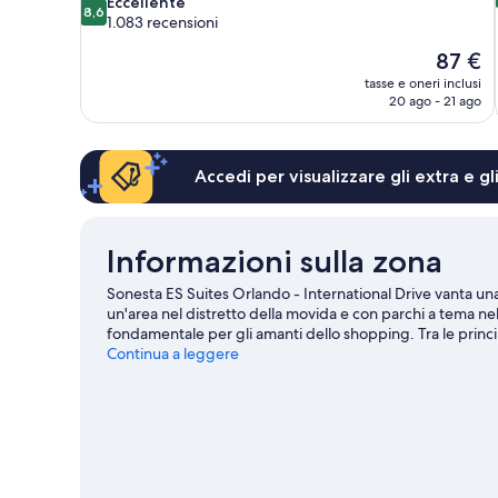
8.6
Eccellente
8,6
su
1.083 recensioni
10,
Il
87 €
Eccellente,
prezzo
1.083
tasse e oneri inclusi
attuale
recensioni
20 ago - 21 ago
è
87 €
Accedi per visualizzare gli extra e g
Informazioni sulla zona
Sonesta ES Suites Orlando - International Drive vanta una 
un'area nel distretto della movida e con parchi a tema n
fondamentale per gli amanti dello shopping. Tra le princi
LIFE Orlando Aquarium. Viaggi con dei bambini? Non pe
Continua a leggere
divertenti discipline sportive della zona, tra cui kayak e s
come paracadutismo e gite a piedi o in bici.
Vai alla guid