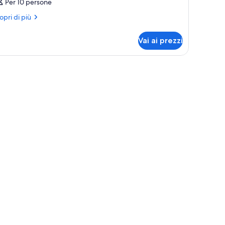
Per 10 persone
ri
opri di più
ttagli
r
Vai ai prezzi
mera