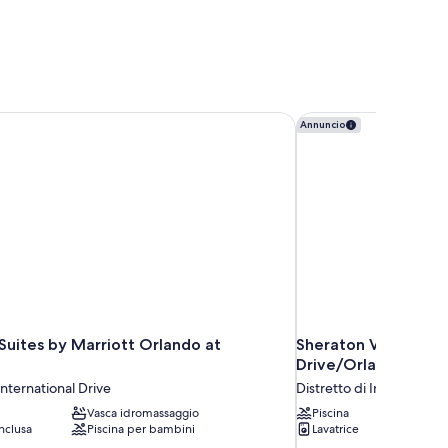
 Suites by Marriott Orlando at SeaWorld
Sheraton Vistana Vill
Annuncio
 Suites by Marriott Orlando at
Sheraton Vistana Vill
Drive/Orlando
International Drive
Distretto di Internationa
Vasca idromassaggio
Piscina
nclusa
Piscina per bambini
Lavatrice