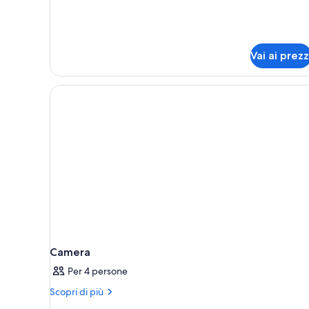
(Two
Park
Bedroom
King/Queen
View)
ICON
Park
Vai ai prezz
View)
Camera
Per 4 persone
Altri
Scopri di più
dettagli