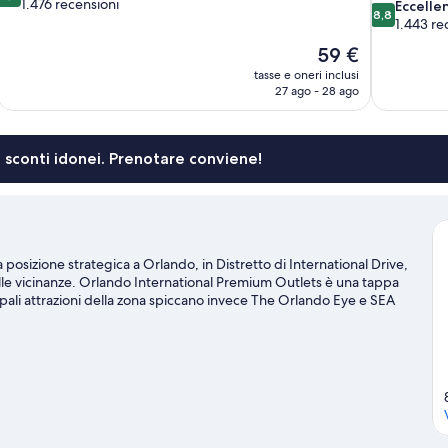
su
1.476 recensioni
8.8
Eccelle
8,8
10,
su
1.443 re
Eccellente,
10,
Il
59 €
1.476
Eccellente,
prezzo
recensioni
tasse e oneri inclusi
1.443
attuale
27 ago - 28 ago
recensioni
è
59 €
li sconti idonei. Prenotare conviene!
posizione strategica a Orlando, in Distretto di International Drive,
elle vicinanze. Orlando International Premium Outlets è una tappa
pali attrazioni della zona spiccano invece The Orlando Eye e SEA
rdere Orange County Convention Center e Aquatica. Scopri le
ci nautico, oppure vivi grandi avventure all'aria aperta con attività
a turistica di Orlando