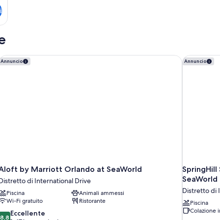
i
e
Aloft by Marriott Orlando at SeaWorld
SpringHill
Annuncio
Annuncio
Aloft by Marriott Orlando at SeaWorld
SpringHill
SeaWorld
Distretto di International Drive
Distretto di 
Piscina
Animali ammessi
Wi-Fi gratuito
Ristorante
Piscina
Colazione i
8.8
Eccellente
8,8