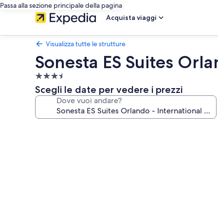
Passa alla sezione principale della pagina
Acquista viaggi
Visualizza tutte le strutture
Sonesta ES Suites Orla
Struttura
a
Scegli le date per vedere i prezzi
3.5
Dove vuoi andare?
stelle
Galleria
fotografica
per
Sonesta
ES
Suites
Orlando