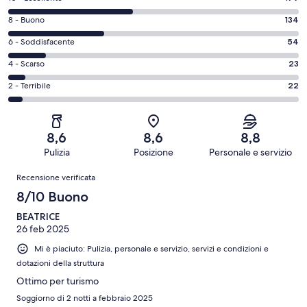
di
Valutazione
8 - Buono
134
10
di
-
Valutazione
6 - Soddisfacente
54
8
Eccellente.
di
-
Valutazione
4 - Scarso
23
179
6
Buono.
di
su
-
Valutazione
2 - Terribile
22
134
4
412
Soddisfacente.
di
su
-
recensioni
54
2
412
Scarso.
su
-
recensioni
23
8,6
8,6
8,8
412
Terribile.
su
Pulizia
Posizione
Personale e servizio
recensioni
22
412
Recensioni
su
Recensione verificata
recensioni
412
8/10 Buono
recensioni
BEATRICE
26 feb 2025
Mi è piaciuto: Pulizia, personale e servizio, servizi e condizioni e
dotazioni della struttura
Ottimo per turismo
Soggiorno di 2 notti a febbraio 2025