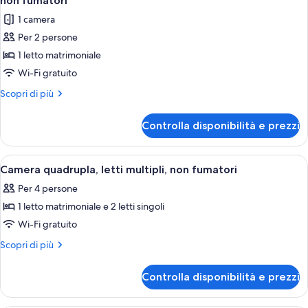
non fumatori
le
1 camera
foto
Per 2 persone
per
1 letto matrimoniale
Camera
Superior
Wi-Fi gratuito
con
Altri
Scopri di più
letto
dettagli
per
matrimoniale
Controlla disponibilità e prezzi
Camera
o
Superior
2
con
Apri
Una moderna camera d'albergo con un 
3
letti
letto
Camera quadrupla, letti multipli, non fumatori
tutte
matrimoniale
singoli,
Per 4 persone
o
le
non
2
1 letto matrimoniale e 2 letti singoli
foto
fumatori
letti
per
Wi-Fi gratuito
singoli,
Camera
non
Altri
Scopri di più
fumatori
quadrupla,
dettagli
per
letti
Controlla disponibilità e prezzi
Camera
multipli,
quadrupla,
non
letti