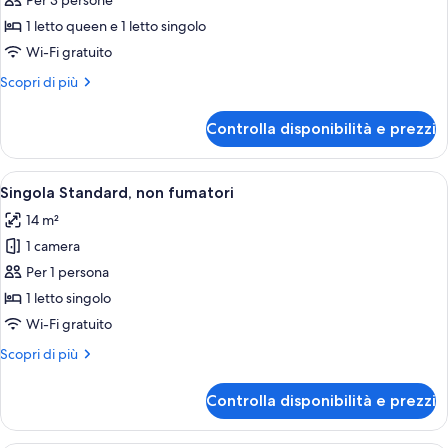
per
Per 3 persone
Tripla
1 letto queen e 1 letto singolo
Standard,
Wi-Fi gratuito
non
Altri
Scopri di più
fumatori
dettagli
per
Controlla disponibilità e prezzi
Tripla
Standard,
non
Apri
Una camera d'albergo con un letto, un
3
fumatori
Singola Standard, non fumatori
tutte
14 m²
le
1 camera
foto
per
Per 1 persona
Singola
1 letto singolo
Standard,
Wi-Fi gratuito
non
Altri
Scopri di più
fumatori
dettagli
per
Controlla disponibilità e prezzi
Singola
Standard,
non