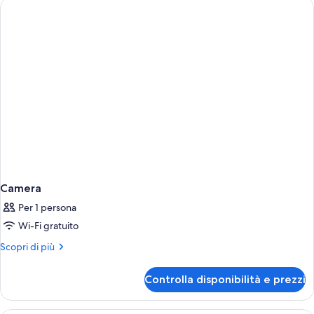
Camera
Per 1 persona
Wi-Fi gratuito
Altri
Scopri di più
dettagli
per
Controlla disponibilità e prezzi
Camera