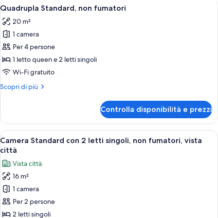
Apri
Una moderna camera d'albergo con un 
3
fumatori
Quadrupla Standard, non fumatori
tutte
20 m²
le
1 camera
foto
per
Per 4 persone
Quadrupla
1 letto queen e 2 letti singoli
Standard,
Wi-Fi gratuito
non
Altri
Scopri di più
fumatori
dettagli
per
Controlla disponibilità e prezzi
Quadrupla
Standard,
non
Apri
Una camera d'albergo con un letto, un
5
fumatori
Camera Standard con 2 letti singoli, non fumatori, vista
tutte
città
le
Vista città
foto
16 m²
per
1 camera
Camera
Standard
Per 2 persone
con
2 letti singoli