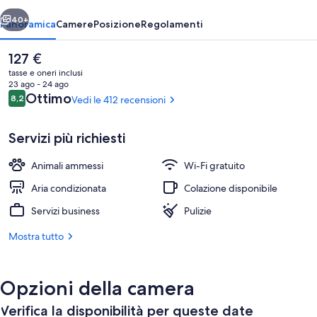
Canti
ietro
Avanti
40+
Panoramica
Camere
Posizione
Regolamenti
Il
127 €
prezzo
tasse e oneri inclusi
attuale
23 ago - 24 ago
è
Recensioni
Ottimo
8,2
Vedi le 412 recensioni
8,2 su 10
127 €
Servizi più richiesti
Animali ammessi
Wi-Fi gratuito
Pasti
Aria condizionata
Colazione disponibile
Servizi business
Pulizie
Mostra tutto
Opzioni della camera
Verifica la disponibilità per queste date