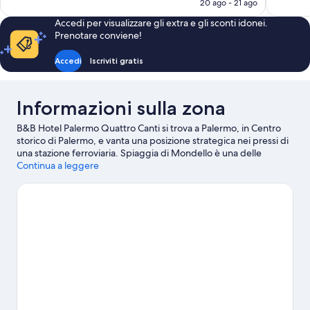
attuale
20 ago - 21 ago
recensioni
recensioni
è
Accedi per visualizzare gli extra e gli sconti idonei.
208 €
Prenotare conviene!
Accedi
Iscriviti gratis
Informazioni sulla zona
B&B Hotel Palermo Quattro Canti si trova a Palermo, in Centro
storico di Palermo, e vanta una posizione strategica nei pressi di
una stazione ferroviaria. Spiaggia di Mondello è una delle
principali attrazioni naturalistiche della zona. A livello culturale,
Continua a leggere
invece, spiccano Teatro Massimo e Teatro Politeama. Anche
Cantieri Culturali alla Zisa e Orto Botanico di Palermo meritano
una visita.
Vai alla guida turistica di Palermo