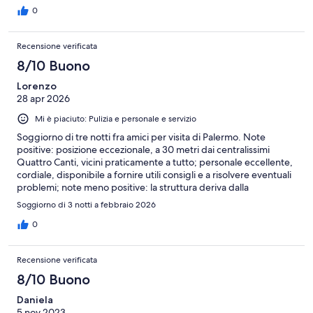
0
Recensione verificata
8/10 Buono
Lorenzo
28 apr 2026
Mi è piaciuto: Pulizia e personale e servizio
Soggiorno di tre notti fra amici per visita di Palermo. Note
positive: posizione eccezionale, a 30 metri dai centralissimi
Quattro Canti, vicini praticamente a tutto; personale eccellente,
cordiale, disponibile a fornire utili consigli e a risolvere eventuali
problemi; note meno positive: la struttura deriva dalla
ristrutturazione di un hotel storico e non tutte le camere sono
Soggiorno di 3 notti a febbraio 2026
allo stesso livello (per esempio in alcune gli infissi sono precari).
Abbiamo provato anche colazione e cena, con risultati buoni, poi
0
essendo a Palermo ci è piaciuto provare altri locali del centro.
Rapporto qualità/prezzo molto buono. Ci tornerei senz'altro.
Recensione verificata
8/10 Buono
Daniela
5 nov 2023