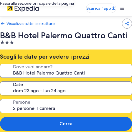
Passa alla sezione principale della pagina
Scarica l’app
Visualizza tutte le strutture
B&B Hotel Palermo Quattro Canti
Struttura
a
3.0
Scegli le date per vedere i prezzi
stelle
Dove vuoi andare?
Date
Persone
Cerca