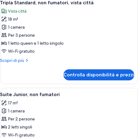
3
fumatori,
Tripla Standard, non fumatori, vista città
tutte
vista
Vista città
città
le
18 m²
foto
per
1 camera
Tripla
Per 3 persone
Standard,
1 letto queen e 1 letto singolo
non
Wi-Fi gratuito
fumatori,
Altri
Scopri di più
vista
dettagli
città
per
Controlla disponibilità e prezzi
Tripla
Standard,
non
Apri
Una camera d'albergo con un letto, un
4
fumatori,
Suite Junior, non fumatori
tutte
vista
17 m²
città
le
1 camera
foto
per
Per 2 persone
Suite
2 letti singoli
Junior,
Wi-Fi gratuito