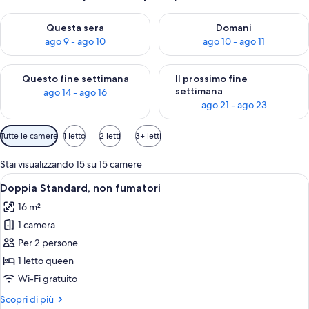
Verifica la disponibilità per questa sera, ago 9 - ago 10
Verifica la disponibilità per d
Questa sera
Domani
ago 9 - ago 10
ago 10 - ago 11
Verifica la disponibilità per questo fine settimana, ago 14 - ag
Verifica la disponibilità per i
Questo fine settimana
Il prossimo fine
settimana
ago 14 - ago 16
ago 21 - ago 23
Filtri
Tutte le camere
1 letto
2 letti
3+ letti
disponibili
per
Stai visualizzando 15 su 15 camere
le
Apri
Camera d'albergo con un letto, una scr
5
Doppia Standard, non fumatori
camere
tutte
16 m²
le
1 camera
foto
per
Per 2 persone
Doppia
1 letto queen
Standard,
Wi-Fi gratuito
non
Altri
Scopri di più
fumatori