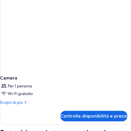
Camera
Per 1 persona
Wi-Fi gratuito
Altri
Scopri di più
dettagli
per
Controlla disponibilità e prezzi
Camera