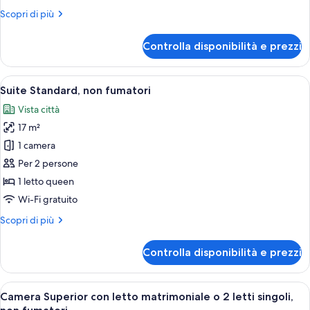
non
Altri
Scopri di più
fumatori
dettagli
per
Controlla disponibilità e prezzi
Suite
Junior,
non
Apri
Una camera d'albergo con un letto gra
7
fumatori
Suite Standard, non fumatori
tutte
Vista città
le
17 m²
foto
per
1 camera
Suite
Per 2 persone
Standard,
1 letto queen
non
Wi-Fi gratuito
fumatori
Altri
Scopri di più
dettagli
per
Controlla disponibilità e prezzi
Suite
Standard,
non
Apri
Una camera d'albergo con un letto, un
2
fumatori
Camera Superior con letto matrimoniale o 2 letti singoli,
tutte