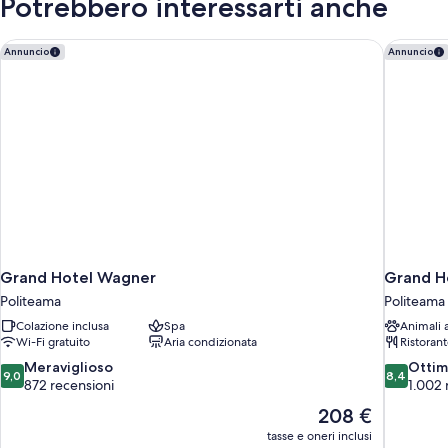
Potrebbero interessarti anche
Grand Hotel Wagner
Grand Ho
Annuncio
Annuncio
Grand Hotel Wagner
Grand H
Politeama
Politeama
Colazione inclusa
Spa
Animali
Wi-Fi gratuito
Aria condizionata
Ristoran
9.0
8.4
Meraviglioso
Otti
9,0
8,4
su
su
872 recensioni
1.002 
10,
10,
Il
208 €
Meraviglioso,
Ottimo,
prezzo
tasse e oneri inclusi
872
1.002