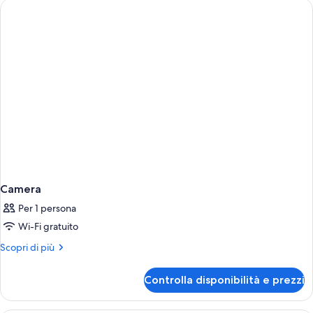
fumatori
multipli,
non
fumatori
Camera
Per 1 persona
Wi-Fi gratuito
Altri
Scopri di più
dettagli
per
Controlla disponibilità e prezzi
Camera