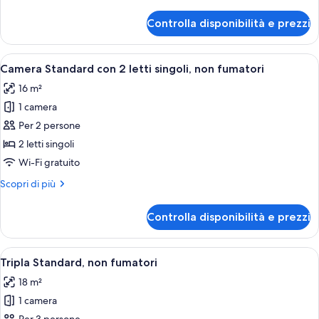
dettagli
per
Controlla disponibilità e prezzi
Doppia
Standard,
non
Apri
Una camera d'albergo con un letto, un
6
fumatori
Camera Standard con 2 letti singoli, non fumatori
tutte
16 m²
le
1 camera
foto
per
Per 2 persone
Camera
2 letti singoli
Standard
Wi-Fi gratuito
con
Altri
Scopri di più
2
dettagli
letti
per
Controlla disponibilità e prezzi
Camera
singoli,
Standard
non
con
Apri
Una camera d'albergo con due letti, un
fumatori
4
2
Tripla Standard, non fumatori
tutte
letti
18 m²
singoli,
le
non
1 camera
foto
fumatori