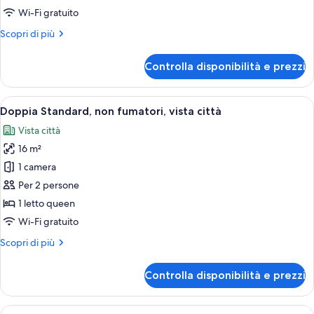
2
Wi-Fi gratuito
letti
Altri
Scopri di più
singoli,
dettagli
non
per
Controlla disponibilità e prezzi
Camera
fumatori,
Standard
vista
con
Apri
Camera d'albergo con un letto, una scri
città
4
2
Doppia Standard, non fumatori, vista città
tutte
letti
Vista città
singoli,
le
non
16 m²
foto
fumatori,
per
1 camera
vista
Doppia
città
Per 2 persone
Standard,
1 letto queen
non
Wi-Fi gratuito
fumatori,
Altri
Scopri di più
vista
dettagli
città
per
Controlla disponibilità e prezzi
Doppia
Standard,
non
Apri
Una camera d'albergo moderna con un 