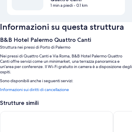
1 min a piedi
- 0.1 km
Informazioni su questa struttura
B&B Hotel Palermo Quattro Canti
Struttura nei pressi di Porto di Palermo
Nei pressi di Quattro Canti e Via Roma, B&B Hotel Palermo Quattro
Canti offre servizi come un minimarket, una terrazza panoramica e
un'area per conferenze. Il Wi-Fi gratuito in camera è a disposizione degli
ospiti.
Sono disponibili anche i seguenti servizi:
Informazioni sui diritti di cancellazione
La colazione a buffet (a pagamento), un ascensore e una cassetta di
sicurezza presso la reception
Strutture simili
Un distributore automatico, personale poliglotta e una reception
aperta 24 ore su 24
Ambasciatori Hotel
Eurostar
Una sala riunioni, una TV nella hall e aree riservate ai non fumatori
In base ai commenti dei viaggiatori, le ragioni principali per
consigliare la struttura sono il personale gentile e la posizione