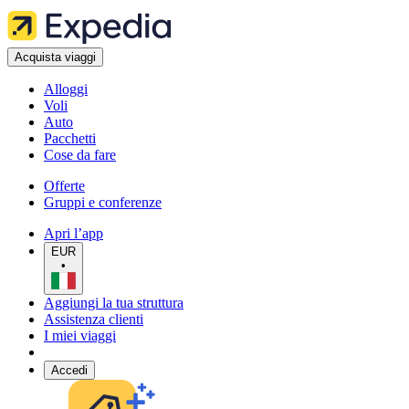
Acquista viaggi
Alloggi
Voli
Auto
Pacchetti
Cose da fare
Offerte
Gruppi e conferenze
Apri l’app
EUR
•
Aggiungi la tua struttura
Assistenza clienti
I miei viaggi
Accedi