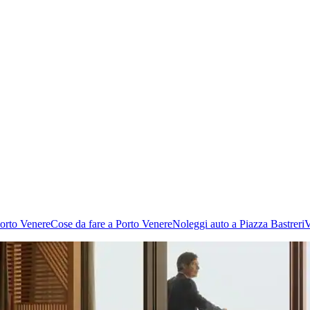
Porto Venere
Cose da fare a Porto Venere
Noleggi auto a Piazza Bastreri
V