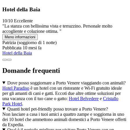
Hotel della Baia
10/10
Eccellente
"La stanza con bellissima vista e terrazzino. Personale molto
accogliente e colazione ottima. "
Meno informazioni
Patrizia
(soggiorno di 1 notte)
Pubblicata 10 mesi fa
Hotel della Baia
Domande frequenti
Dove posso soggiornare a Porto Venere viaggiando con animali?
Hotel Paradiso
è un hotel con un ristorante e Wi-Fi gratuito ideale
per gli amanti di cani e gatti. Eccoti due altre ottime soluzioni per
una vacanza con il tuo cane o gatto:
Hotel Belvedere
e
Cristallo
Park Hotel
.
Quanti hotel pet-friendly posso trovare a Porto Venere?
Non lasciare a casa i tuoi amici a quattro zampe e soggiorna in uno
dei 10 hotel che ammettono animali domestici a Porto Venere offerti
da Expedia.
Qual è il periodo migliore per visitare Porto Venere con un