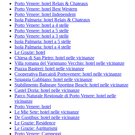
Porto Venere: hotel Relais & Chateaux
Porto Venere: hotel Best Western
Porto Venere: hotel Independent
Isola Palmaria: hotel Relais & Chateaux
Porto Venere: hotel a 4 stelle
Porto Venere: hotel a 5 stelle
Porto Venere: hotel a 3 stelle
Isola Palmaria: hotel a 5 stelle
Isola Palmaria: hotel a 4 stelle
Le Grazie: hotel
Chiesa di San Pietro: hotel nelle vicinanze
Villa romana del Varignano Vecchio: hotel nelle vicinanze
Piazza Bastreri: hotel nelle vicinanze
Cooperativa Barcaioli Portovenere: hotel nelle vicinanze
Spiaggia Gabbiano: hotel nelle vicinanze
Stabilimento Balneare Sporting Beach: hotel nelle vicinanze
Castel Doria: hotel nelle vicinanze
Parco Naturale Regionale di Porto Venere: hotel nelle
vicinanze
Porto Venere: hotel
Le Mie Sete: hotel nelle vicinanze
De Gustibus: hotel nelle vicinanze
Le Grazie: Residence
Le Grazie: Agriturismi
Porto Venere: Campeggi