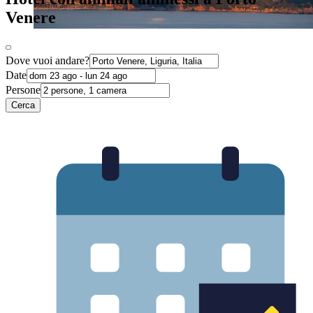
Venere
Dove vuoi andare?
Date
Persone
Cerca