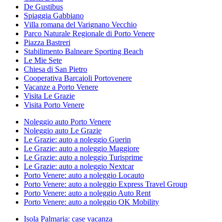
De Gustibus
Spiaggia Gabbiano
Villa romana del Varignano Vecchio
Parco Naturale Regionale di Porto Venere
Piazza Bastreri
Stabilimento Balneare Sporting Beach
Le Mie Sete
Chiesa di San Pietro
Cooperativa Barcaioli Portovenere
Vacanze a Porto Venere
Visita Le Grazie
Visita Porto Venere
Noleggio auto Porto Venere
Noleggio auto Le Grazie
Le Grazie: auto a noleggio Guerin
Le Grazie: auto a noleggio Maggiore
Le Grazie: auto a noleggio Turisprime
Le Grazie: auto a noleggio Nextcar
Porto Venere: auto a noleggio Locauto
Porto Venere: auto a noleggio Express Travel Group
Porto Venere: auto a noleggio Auto Rent
Porto Venere: auto a noleggio OK Mobility
Isola Palmaria: case vacanza