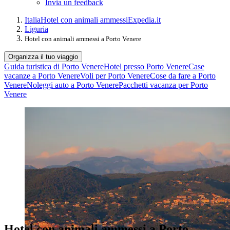
Invia un feedback
Italia
Hotel con animali ammessi
Expedia.it
Liguria
Hotel con animali ammessi a Porto Venere
Organizza il tuo viaggio
Guida turistica di Porto Venere
Hotel presso Porto Venere
Case
vacanze a Porto Venere
Voli per Porto Venere
Cose da fare a Porto
Venere
Noleggi auto a Porto Venere
Pacchetti vacanza per Porto
Venere
Hotel con animali ammessi a Porto