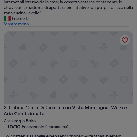
t
internet all'interno della casa; la cassetta esterna contenente le
recensioni)
n
i
chiavi con un sistema di apertura più intuitivo; un po' più di luce nella
e
m
zona cucina-lavello”
i
a
Franco D.
n
.
Mostra meno
q
S
u
Cabina 'Casa Di Caccia' con Vista Montagna, Wi-Fi e Aria Co
u
e
g
s
g
t
e
a
r
b
i
e
r
l
e
l
i
i
:
s
u
s
n
i
c
m
a
Cabina 'Casa Di Caccia' con Vista Montagna, Wi-Fi e Aria Co
3. Cabina 'Casa Di Caccia' con Vista Montagna, Wi-Fi e
a
v
Aria Condizionata
b
a
a
Casaleggio Boiro
t
10.0
i
10/10
Eccezionale
(1 recensione)
a
su
t
p
“
“Wir hatten als Familie einen sehr schönen Aufenthalt in einem