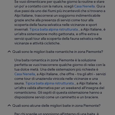
e
Se vuoi dimenticare per qualche giorno la routine e stare
z
r
un po' a contatto con la natura, scegli
Casa Nenella
. Qui a
e
n
due passi da uno dei fiumi più incantevoli che si trovano a
n
e
Alpi Italiane, trascorrerai un soggiorno indimenticabile
t
t
grazie anche alla presenza di servizi come tour alla
.
a
scoperta della fauna selvatica nelle vicinanze e sport
M
l
invernali.
Tipica baita alpina ristrutturata.
, a Alpi Italiane, è
a
l
un'altra sistemazione molto gettonata, e offre extra e
n
'
servizi quali tour alla scoperta della fauna selvatica nelle
h
i
vicinanze e attività ciclistiche.
a
n
t
t
Quali sono le migliori baite romantiche in zona Piemonte?
e
e
i
Una baita romantica in zona Piemonte è la soluzione
r
n
perfetta se vuoi trascorrere qualche giorno di relax con la
n
e
tua dolce metà. Una delle sistemazioni più richieste è
o
n
Casa Nenella
, a Alpi Italiane, che offre - tra gli altri - servizi
d
e
come tour di unazienda vinicola nelle vicinanze e una
e
i
sauna.
Tipica baita alpina ristrutturata.
, a Alpi Italiane, è
l
g
un'altra valida alternativa per un weekend all'insegna del
l
e
romanticismo. Gli ospiti di questa sistemazione hanno a
a
n
disposizione servizi come un caminetto e un braciere.
c
e
a
n
Quali sono alcune delle migliori baite in zona Piemonte?
s
H
a
o
Per chi sceglie un soggiorno all'interno di una baita, è