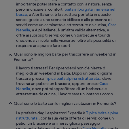
;
t
importante poter stare a contatto con la natura, senza
l
T
però rinunciare ai comfort.
baita in borgata immersa nel
a
u
bosco
, a Alpi Italiane, è la struttura perfetta in questo
c
b
senso, grazie a uno scenario idilliaco e alla presenza di
a
u
servizi come un caminetto e attrezzature da cucina,
Casa
s
n
Nenella
, a Alpi Italiane, è un'altra valida alternativa, e
s
d
offre ai suoi ospiti servizi come un barbecue e tour di
e
e
unazienda vinicola nelle vicinanze, oltre alla possibilità di
t
i
respirare aria pura e fare sport.
t
n
a
Quali sono le migliori baite per trascorrere un weekend in
s
e
Piemonte?
c
s
h
Il lavoro ti stressa? Per riprendersi non c'è niente di
t
ö
meglio di un weekend in baita. Dopo un paio di giorni
e
n
trascorsi presso
Tipica baita alpina ristrutturata.
, dove
r
e
troverai un patio e un braciere, oppure presso
Casa
n
s
Nenella
, dove potrai approfittare di un barbecue e
a
k
attrezzature da cucina, il lavoro sarà un lontano ricordo.
c
l
o
e
Quali sono le baite con le migliori valutazioni in Piemonte?
n
i
t
n
La preferita dagli esploratori Expedia è
Tipica baita alpina
e
e
ristrutturata.
, con la sua vasta offerta di servizi come un
n
s
patio, un braciere e un meraviglioso paesaggio
e
N
circostante. Ma non stupirti se anche
Casa Nenella
, con la