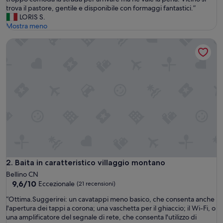
Eccezionale,
b
trova il pastore, gentile e disponibile con formaggi fantastici.”
(10
b
LORIS S.
recensioni)
i
Mostra meno
a
Baita in caratteristico villaggio montano
m
o
t
r
a
s
c
o
r
s
o
d
u
e
Baita in caratteristico villaggio montano
2. Baita in caratteristico villaggio montano
s
Bellino CN
e
9.6
9,6/10
Eccezionale
(21 recensioni)
t
su
t
“
“Ottima.Suggerirei: un cavatappi meno basico, che consenta anche
10,
i
O
l'apertura dei tappi a corona; una vaschetta per il ghiaccio; il Wi-Fi, o
Eccezionale,
m
t
una amplificatore del segnale di rete, che consenta l'utilizzo di
(21
a