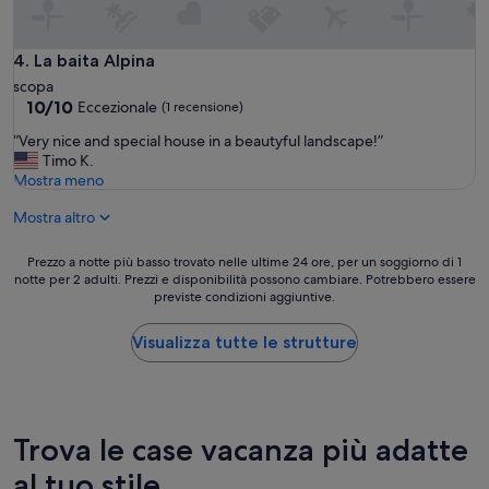
p
n
e
e
c
h
r
h
r
La baita Alpina
4. La baita Alpina
a
e
s
r
scopa
l
c
r
10.0
10/10
Eccezionale
'
(1 recensione)
h
i
su
a
ö
“
“Very nice and special house in a beautyful landscape!”
v
10,
p
n
V
Timo K.
a
Eccezionale,
e
e
e
Mostra meno
r
(1
r
n
r
e
recensione)
t
A
Mostra altro
y
m
u
u
n
a
r
f
i
n
Prezzo
Prezzo a notte più basso trovato nelle ultime 24 ore, per un soggiorno di 1
a
e
c
e
notte per 2 adulti. Prezzi e disponibilità possono cambiare. Potrebbero essere
a
d
n
e
previste condizioni aggiuntive.
v
notte
e
t
a
a
più
i
h
n
l
basso
Visualizza tutte le strutture
t
a
d
e
trovato
a
l
s
l
nelle
p
t
p
a
ultime
p
i
e
p
24
i
n
c
e
ore,
Trova le case vacanza più adatte
a
e
i
n
per
c
i
a
a
al tuo stile
un
o