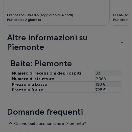
t
a
c
ü
g
a
m
g
t
Francesco Saverio
(soggiorno di 4 notti)
Elena
(soggi
e
i
Pubblicata 2 giorni fa
Pubblicata 1
o
r
f
r
w
a
e
o
n
Altre informazioni su
d
h
t
e
n
Piemonte
a
l
e
s
s
n
t
e
a
i
Baite: Piemonte
g
u
c
n
f
i
Numero di recensioni degli ospiti
33
a
d
.
l
Numero di strutture
9.066
e
”
e
Prezzo più basso
130 €
m
d
Prezzo più alto
795 €
g
i
l
r
e
e
i
Domande frequenti
t
c
e
h
,
e
Ci sono baite economiche in Piemonte?
c
n
h