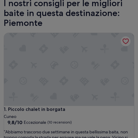
I nostri consigli per le migliori
baite in questa destinazione:
Piemonte
Piccolo chalet in borgata
Piccolo chalet in borgata
1. Piccolo chalet in borgata
Cuneo
9.8
9,8/10
Eccezionale
(10 recensioni)
su
“
“Abbiamo trascorso due settimane in questa bellissima baita, non
10,
A
troppo comoda la strada per arrivare ma ne vale la pena. Vicino si