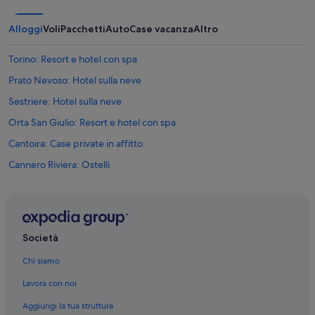
'
n
p
g
Alloggi
Voli
Pacchetti
Auto
Case vacanza
Altro
i
s
ù
t
d
Torino: Resort e hotel con spa
e
i
h
Prato Nevoso: Hotel sulla neve
l
e
u
n
Sestriere: Hotel sulla neve
c
.
e
Orta San Giulio: Resort e hotel con spa
B
n
e
Cantoira: Case private in affitto
e
s
l
o
Cannero Riviera: Ostelli
l
n
a
Torino: B&B
d
z
e
Torino: Case private in affitto
o
r
n
s
Torino: Agriturismi
a
Società
s
c
Torino: Appartamenti
c
u
Chi siamo
h
Torino: Residence
c
ö
Lavora con noi
i
n
Torino: Ostelli
n
i
Aggiungi la tua struttura
a
Ala di Stura: Campeggi