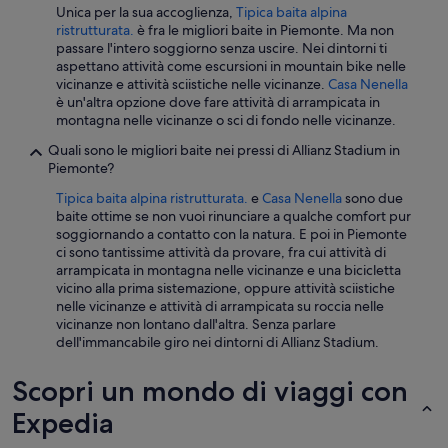
a
Unica per la sua accoglienza,
Tipica baita alpina
i
p
ristrutturata.
è fra le migliori baite in Piemonte. Ma non
s
e
passare l'intero soggiorno senza uscire. Nei dintorni ti
c
r
aspettano attività come escursioni in mountain bike nelle
h
t
vicinanze e attività sciistiche nelle vicinanze.
Casa Nenella
e
u
è un'altra opzione dove fare attività di arrampicata in
n
r
montagna nelle vicinanze o sci di fondo nelle vicinanze.
d
a
e
Quali sono le migliori baite nei pressi di Allianz Stadium in
p
n
Piemonte?
i
W
ù
a
Tipica baita alpina ristrutturata.
e
Casa Nenella
sono due
i
s
baite ottime se non vuoi rinunciare a qualche comfort pur
n
s
soggiornando a contatto con la natura. E poi in Piemonte
t
e
ci sono tantissime attività da provare, fra cui attività di
u
r
arrampicata in montagna nelle vicinanze e una bicicletta
i
z
vicino alla prima sistemazione, oppure attività sciistiche
t
u
nelle vicinanze e attività di arrampicata su roccia nelle
i
r
vicinanze non lontano dall'altra. Senza parlare
v
V
dell'immancabile giro nei dintorni di Allianz Stadium.
o
e
;
r
Scopri un mondo di viaggi con
u
f
n
ü
Expedia
p
g
o
u