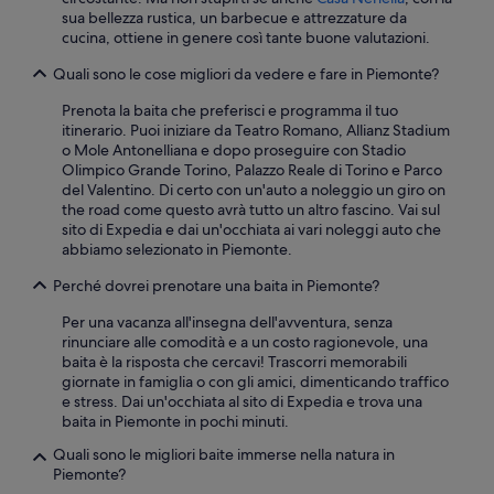
n
a
sua bellezza rustica, un barbecue e attrezzature da
t
t
cucina, ottiene in genere così tante buone valutazioni.
e
u
l
r
Quali sono le cose migliori da vedere e fare in Piemonte?
e
s
c
Prenota la baita che preferisci e programma il tuo
c
h
itinerario. Puoi iniziare da Teatro Romano, Allianz Stadium
h
i
o Mole Antonelliana e dopo proseguire con Stadio
w
a
Olimpico Grande Torino, Palazzo Reale di Torino e Parco
i
v
del Valentino. Di certo con un'auto a noleggio un giro on
m
i
the road come questo avrà tutto un altro fascino. Vai sul
m
c
sito di Expedia e dai un'occhiata ai vari noleggi auto che
b
o
abbiamo selezionato in Piemonte.
a
n
d
u
Perché dovrei prenotare una baita in Piemonte?
m
n
i
Per una vacanza all'insegna dell'avventura, senza
s
t
rinunciare alle comodità e a un costo ragionevole, una
i
s
baita è la risposta che cercavi! Trascorri memorabili
s
e
giornate in famiglia o con gli amici, dimenticando traffico
t
h
e stress. Dai un'occhiata al sito di Expedia e trova una
e
r
baita in Piemonte in pochi minuti.
m
e
a
r
Quali sono le migliori baite immerse nella natura in
d
f
Piemonte?
i
r