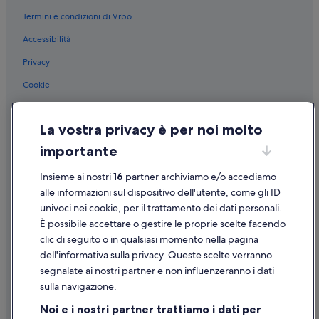
e
r
Termini e condizioni di Vrbo
Cuneo: B&B
n
u
Accessibilità
Cuneo: Case private in affitto
r
Oulx: Campeggi
Privacy
ü
b
Gambasca: Affittacamere
Cookie
e
r
Barolo: Agriturismi
Condizioni per l'utilizzo
d
Arona: Campeggi
La vostra privacy è per noi molto
a
Informazioni legali/Contatti
s
Rivoli: Case private in affitto
importante
Linee guida sui contenuti e segnalazione dei contenuti
P
r
Casale Monferrato: Agriturismi
Insieme ai nostri
16
partner archiviamo e/o accediamo
i
Supporto
Asti: Case private in affitto
alle informazioni sul dispositivo dell'utente, come gli ID
v
a
univoci nei cookie, per il trattamento dei dati personali.
Alba: Case private in affitto
Assistenza clienti
t
È possibile accettare o gestire le proprie scelte facendo
g
Alba: B&B
Contattaci
clic di seguito o in qualsiasi momento nella pagina
r
dell'informativa sulla privacy. Queste scelte verranno
Novara: Case private in affitto
u
Come cancellare un volo
n
segnalate ai nostri partner e non influenzeranno i dati
Ivrea: Case private in affitto
Come modificare la prenotazione di un hotel o una casa vacanze
d
sulla navigazione.
s
Ceresole Reale: Case private in affitto
Tempistiche per i rimborsi
Noi e i nostri partner trattiamo i dati per
t