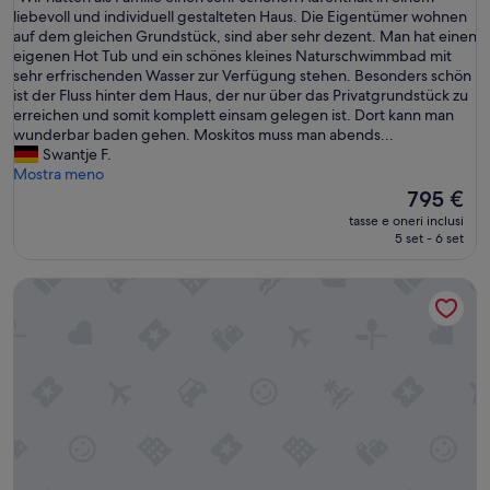
10,
a
p
W
liebevoll und individuell gestalteten Haus. Die Eigentümer wohnen
Eccezionale,
,
i
i
auf dem gleichen Grundstück, sind aber sehr dezent. Man hat einen
(1
n
m
r
eigenen Hot Tub und ein schönes kleines Naturschwimmbad mit
recensione)
o
e
h
sehr erfrischenden Wasser zur Verfügung stehen. Besonders schön
n
n
a
ist der Fluss hinter dem Haus, der nur über das Privatgrundstück zu
t
o
t
erreichen und somit komplett einsam gelegen ist. Dort kann man
r
b
t
wunderbar baden gehen. Moskitos muss man abends...
o
a
e
Swantje F.
p
s
n
Mostra meno
p
i
a
Il
795 €
o
c
l
prezzo
c
tasse e oneri inclusi
o
s
attuale
o
5 set - 6 set
,
F
è
m
c
a
795 €
o
h
La baita Alpina
m
d
e
i
a
c
l
l
o
i
a
n
e
s
s
e
t
e
i
r
n
n
a
t
e
d
a
n
a
a
s