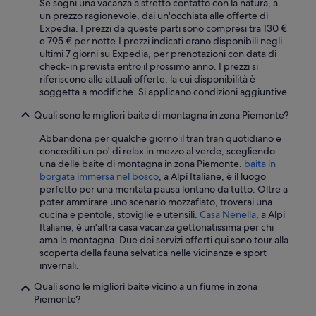
Se sogni una vacanza a stretto contatto con la natura, a
G
e
un prezzo ragionevole, dai un'occhiata alle offerte di
r
c
Expedia. I prezzi da queste parti sono compresi tra 130 €
u
o
e 795 € per notte.
I prezzi indicati erano disponibili negli
n
n
ultimi 7 giorni su Expedia, per prenotazioni con data di
d
s
check-in prevista entro il prossimo anno. I prezzi si
s
e
riferiscono alle attuali offerte, la cui disponibilità è
t
n
soggetta a modifiche. Si applicano condizioni aggiuntive.
ü
t
c
a
Quali sono le migliori baite di montagna in zona Piemonte?
k
l
,
Abbandona per qualche giorno il tran tran quotidiano e
'
s
concediti un po' di relax in mezzo al verde, scegliendo
u
i
una delle baite di montagna in zona Piemonte.
baita in
t
n
borgata immersa nel bosco
, a Alpi Italiane, è il luogo
i
d
perfetto per una meritata pausa lontano da tutto. Oltre a
l
a
poter ammirare uno scenario mozzafiato, troverai una
i
b
cucina e pentole, stoviglie e utensili.
Casa Nenella
, a Alpi
z
e
Italiane, è un'altra casa vacanza gettonatissima per chi
z
r
ama la montagna. Due dei servizi offerti qui sono tour alla
o
s
scoperta della fauna selvatica nelle vicinanze e sport
d
e
invernali.
i
h
i
r
Quali sono le migliori baite vicino a un fiume in zona
n
d
Piemonte?
t
e