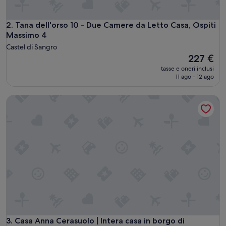
n
d
r
Tana dell'orso 10 - Due Camere da Letto Casa, Ospiti Massi
2. Tana dell'orso 10 - Due Camere da Letto Casa, Ospiti
e
Massimo 4
b
Castel di Sangro
b
Il
227 €
e
prezzo
c
tasse e oneri inclusi
attuale
11 ago - 12 ago
o
è
n
227 €
d
Casa Anna Cerasuolo | Intera casa in borgo di montagna
o
t
t
a
c
o
n
u
n
p
o
’
p
Casa Anna Cerasuolo | Intera casa in borgo di montagna
3. Casa Anna Cerasuolo | Intera casa in borgo di
i