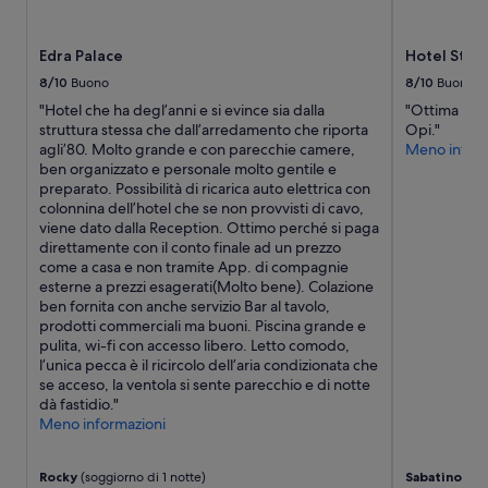
Edra Palace
Hotel Stell
8/10
Buono
8/10
Buono
"Hotel che ha degl’anni e si evince sia dalla
"Ottima base
struttura stessa che dall’arredamento che riporta
Opi."
agli’80. Molto grande e con parecchie camere,
Meno inform
ben organizzato e personale molto gentile e
preparato. Possibilità di ricarica auto elettrica con
colonnina dell’hotel che se non provvisti di cavo,
viene dato dalla Reception. Ottimo perché si paga
direttamente con il conto finale ad un prezzo
come a casa e non tramite App. di compagnie
esterne a prezzi esagerati(Molto bene). Colazione
ben fornita con anche servizio Bar al tavolo,
prodotti commerciali ma buoni. Piscina grande e
pulita, wi-fi con accesso libero. Letto comodo,
l’unica pecca è il ricircolo dell’aria condizionata che
se acceso, la ventola si sente parecchio e di notte
dà fastidio."
Meno informazioni
Rocky
(soggiorno di 1 notte)
Sabatino
(sog