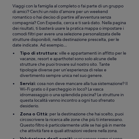
Viaggi con la famiglia al completo o fai parte di un gruppo
di amici? Cerchi un nido d’amore per un weekend
romantico o hai deciso di partire all’avventura senza
compagnia? Con Expedia, cerca e ti sarà dato. Nella pagina
dei risultati, ti basterà usare la pratica mappa o impostare i
comodi filtri per avere una selezione personalizzata delle
strutture disponibili, nella destinazione prescelta, per le
date indicate. Ad esempio…
Tipo di struttura:
ville e appartamenti in affitto per le
vacanze, resort e aparthotel sono solo alcune delle
strutture che puoi trovare sul nostro sito. Tante
tipologie diverse per un’esperienza di relax e
divertimento sempre unica nel suo genere.
Servizi:
cosa non deve mancare alla tua sistemazione? Il
Wi-Fi gratis o il parcheggio in loco? La vasca
idromassaggio o una splendida piscina? Le strutture in
questa località vanno incontro a ogni tuo sfrenato
desiderio.
Zona o Città:
per la destinazione che hai scelto, puoi
circoscrivere la ricerca alle zone che più ti interessano.
Questo filtro è particolarmente utile se hai già in mente
che attività fare e quali attrazioni vedere nella zona.
Valutazione degli ospiti:
vuoi sapere come si sono