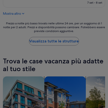
attuale
7 set - 8 set
è
121 €
Mostra altro
Prezzo
Prezzo a notte più basso trovato nelle ultime 24 ore, per un soggiorno di 1
notte per 2 adulti. Prezzi e disponibilità possono cambiare. Potrebbero essere
a
previste condizioni aggiuntive.
notte
più
basso
Visualizza tutte le strutture
trovato
nelle
ultime
24
Trova le case vacanza più adatte
ore,
per
al tuo stile
un
soggiorno
cerca appartamenti
cerca complessi di appartamenti
cerca case v
di
1
notte
per
2
adulti.
Prezzi