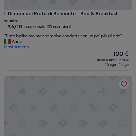
Dimora del Prete di Belmonte - Bed & Breakfast
1. Dimora del Prete di Belmonte - Bed & Breakfast
Venafro
9.6
9,6/10
Eccezionale
(35 recensioni)
su
“
“Tutto bellissimo ma andrebbe condotta con un po’ più di brio”
10,
T
Anna
Eccezionale,
u
Mostra meno
(35
t
Il
100 €
recensioni)
t
prezzo
tasse e oneri inclusi
o
attuale
10 ago - 11 ago
b
è
e
100 €
Tana dell'orso 10 - Due Camere da Letto Casa, Ospiti Massi
l
l
i
s
s
i
m
o
m
a
a