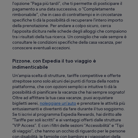
l’opzione “Paga più tardi”, che ti permette di posticipare il
pagamento a una data successiva, o “Completamente
rimborsabile”, che in caso di contrattempi e in circostanze
specifiche ti dà la possibilità di recuperare l’intero importo
della prenotazione. Per andare a colpo sicuro, cerca
l’apposita dicitura nelle schede degli alloggi che compaiono
tra i risultati della tua ricerca. Un consiglio che vale sempre è
consultare le condizioni specifiche della casa vacanza, per
conoscere eventuali eccezioni.
Pizzone, con Expedia il tuo viaggio è
indimenticabile
Un’ampia scelta di strutture, tariffe competitive e offerte
strepitose sono solo alcuni dei punti di forza della nostra
piattaforma, che con opzioni semplici e intuitive ti dà la
possibilità di pianificare la vacanza che hai sempre sognato!
Oltre ad affittare la tua casa vacanze, puoi acquistare
biglietti aerei,
noleggiare un’auto
e prenotare le attività più
entusiasmanti e divertenti da fare durante il tuo soggiorno.
Se ti iscrivi al programma Expedia Rewards, hai diritto alle
“Tariffe per soli iscritti” e ai vantaggi offerti dalle strutture
“VIP Access”. E con i filtri delle sezioni “Accessibilità” e “Tipi
di viaggio”, che hanno un occhio di riguardo per le persone
con disabilità, le famiglie con bambini e i viaggiatori della