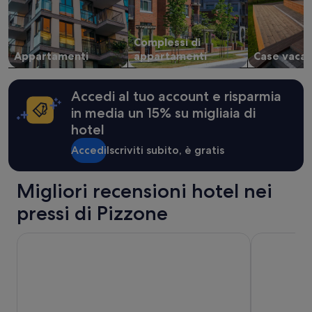
e
disponibilità
possono
Complessi di
cambiare.
Appartamenti
appartamenti
Case vacan
Potrebbero
essere
previste
condizioni
Accedi al tuo account e risparmia
aggiuntive.
in media un 15% su migliaia di
hotel
Accedi
Iscriviti subito, è gratis
Migliori recensioni hotel nei
pressi di Pizzone
Edra Palace
Hotel Stella