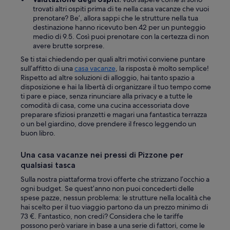
trovati altri ospiti prima di te nella casa vacanze che vuoi
prenotare? Be’, allora sappi che le strutture nella tua
destinazione hanno ricevuto ben 42 per un punteggio
medio di 9.5. Così puoi prenotare con la certezza di non
avere brutte sorprese.
Se ti stai chiedendo per quali altri motivi conviene puntare
sull’affitto di una
casa vacanze
, la risposta è molto semplice!
Rispetto ad altre soluzioni di alloggio, hai tanto spazio a
disposizione e hai la libertà di organizzare il tuo tempo come
ti pare e piace, senza rinunciare alla privacy e a tutte le
comodità di casa, come una cucina accessoriata dove
preparare sfiziosi pranzetti e magari una fantastica terrazza
o un bel giardino, dove prendere il fresco leggendo un
buon libro.
Una casa vacanze nei pressi di Pizzone per
qualsiasi tasca
Sulla nostra piattaforma trovi offerte che strizzano l’occhio a
ogni budget. Se quest’anno non puoi concederti delle
spese pazze, nessun problema: le strutture nella località che
hai scelto per il tuo viaggio partono da un prezzo minimo di
73 €. Fantastico, non credi? Considera che le tariffe
possono però variare in base a una serie di fattori, come le