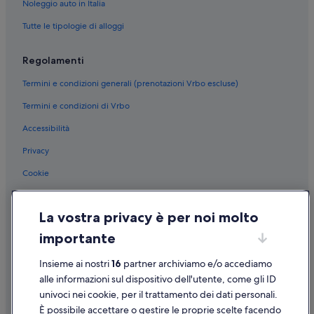
Noleggio auto in Italia
Tutte le tipologie di alloggi
Regolamenti
Termini e condizioni generali (prenotazioni Vrbo escluse)
Termini e condizioni di Vrbo
Accessibilità
Privacy
Cookie
Condizioni per l'utilizzo
La vostra privacy è per noi molto
Informazioni legali/Contatti
importante
Linee guida sui contenuti e segnalazione dei contenuti
Insieme ai nostri
16
partner archiviamo e/o accediamo
Supporto
alle informazioni sul dispositivo dell'utente, come gli ID
univoci nei cookie, per il trattamento dei dati personali.
Assistenza clienti
È possibile accettare o gestire le proprie scelte facendo