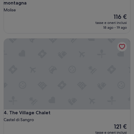
montagna
ù
d
Molise
i
Il
116 €
b
prezzo
tasse e oneri inclusi
r
attuale
18 ago - 19 ago
i
è
o
116 €
The Village Chalet
”
The Village Chalet
4. The Village Chalet
Castel di Sangro
Il
121 €
prezzo
tasse e oneri inclusi