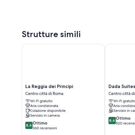
Strutture simili
La Reggia dei Principi
Dada Suites
La
Dada
La Reggia dei Principi
Dada Suite
Reggia
Suites
Centro città di Roma
Centro città 
dei
Centro
Wi-Fi gratuito
Wi-Fi gratuit
Principi
città
Aria condizionata
Aria condizio
Centro
di
Colazione disponibile
Servizio in c
città
Roma
Servizio in camera
8.4
di
Ottimo
8,4
8.4
Ottimo
su
Roma
520 recensi
8,4
su
360 recensioni
10,
10,
Ottimo,