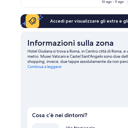
attuale
10 ago - 11 ago
è
79 €
Accedi per visualizzare gli extra e g
Informazioni sulla zona
Hotel Giuliana si trova a Roma, in Centro città di Roma, e 
metro. Musei Vaticani e Castel Sant'Angelo sono due delle p
shopping, invece, due tappe assolutamente da non perdere
o spettacoli a cui assistere? Stadio Olimpico o Auditor
Continua a leggere
interessante per te.
Vai alla guida turistica di Roma
Cosa c’è nei dintorni?