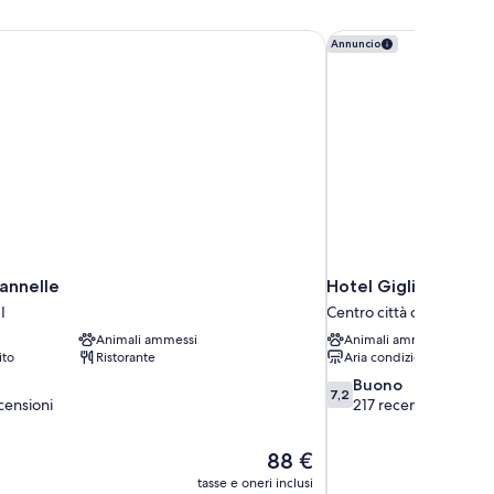
annelle
Hotel Giglio dell'Op
Annuncio
annelle
Hotel Giglio dell'O
I
Centro città di Roma
Animali ammessi
Animali ammessi
ito
Ristorante
Aria condizionata
7.2
Buono
7,2
su
censioni
217 recensioni
10,
Buono,
Il
88 €
217
prezzo
recensioni
tasse e oneri inclusi