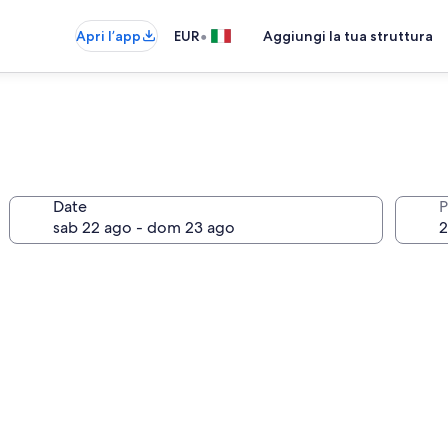
•
Apri l’app
EUR
Aggiungi la tua struttura
Date
P