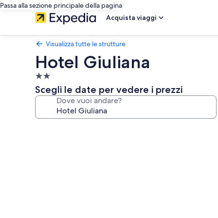
Passa alla sezione principale della pagina
Acquista viaggi
Visualizza tutte le strutture
Hotel Giuliana
Struttura
a
Scegli le date per vedere i prezzi
2.0
Dove vuoi andare?
stelle
Galleria
fotografica
per
Hotel
Giuliana