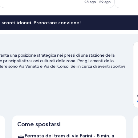
attuale
28 ago - 29 ago
è
77 €
li sconti idonei. Prenotare conviene!
vanta una posizione strategica nei pressi di una stazione della
rincipali attrazioni culturali della zona. Per gli amanti dello
 sono Via Veneto e Via del Corso. Sei in cerca di eventi sportivi
ium Parco della Musica potrebbero avere in programma qualcosa di
Come spostarsi
Fermata del tram di via Farini - 5 min. a