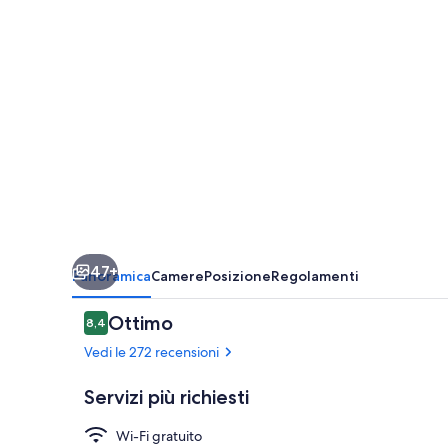
47+
Panoramica
Camere
Posizione
Regolamenti
Recensioni
Ottimo
8,4
8,4 su 10
Vedi le 272 recensioni
Servizi più richiesti
Wi-Fi gratuito