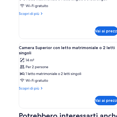
Camera
Wi-Fi gratuito
tripla
Altri
Scopri di più
dettagli
per
Camera
Vai ai prezz
tripla
Apri
Un bagno con doccia vetrata, 
15
Camera Superior con letto matrimoniale o 2 letti
tutte
singoli
le
14 m²
foto
Per 2 persone
per
1 letto matrimoniale o 2 letti singoli
Camera
Superior
Wi-Fi gratuito
con
Altri
Scopri di più
letto
dettagli
per
matrimoniale
Vai ai prezz
Camera
o
Superior
2
con
Potrebbero interessarti anch
letti
letto