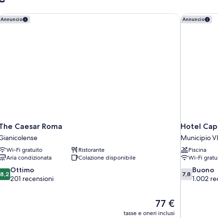
The Caesar Roma
Hotel Cap
Annuncio
Annuncio
The Caesar Roma
Hotel Cap
Gianicolense
Municipio VI
Wi-Fi gratuito
Ristorante
Piscina
Aria condizionata
Colazione disponibile
Wi-Fi gratu
8.2
7.8
Ottimo
Buono
8,2
7,8
su
su
201 recensioni
1.002 re
10,
10,
Ottimo,
Buono,
Il
77 €
201
1.002
prezzo
recensioni
recensioni
tasse e oneri inclusi