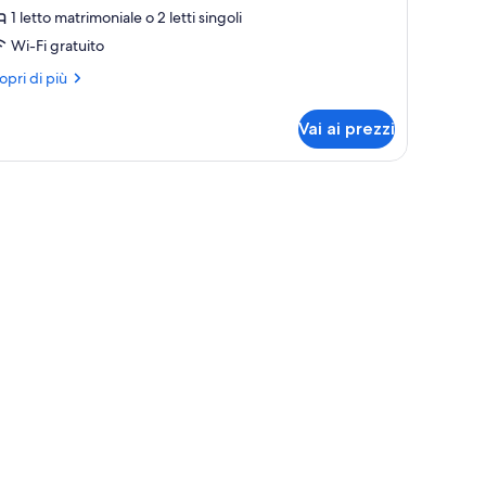
1 letto matrimoniale o 2 letti singoli
amera
tandard
Wi-Fi gratuito
on
ri
opri di più
etto
ttagli
r
atrimoniale
Vai ai prezzi
mera
andard
n
tti
tto
trimoniale
ngoli
ti
ngoli