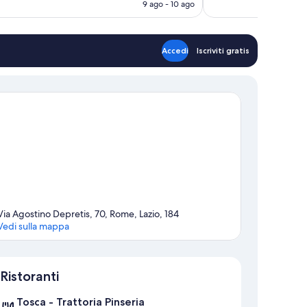
attuale
9 ago - 10 ago
è
88 €
Accedi
Iscriviti gratis
Via Agostino Depretis, 70, Rome, Lazio, 184
Vedi sulla mappa
Mappa
Ristoranti
Tosca - Trattoria Pinseria