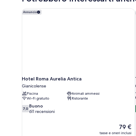
matrimoniale
singoli
o
Hotel Roma Aurelia Antica
Annuncio
2
letti
singoli
Hotel Roma Aurelia Antica
Gianicolense
Piscina
Animali ammessi
Wi-Fi gratuito
Ristorante
7.0
Buono
7,0
su
611 recensioni
10,
Buono,
Il
79 €
611
prezzo
recensioni
tasse e oneri inclusi