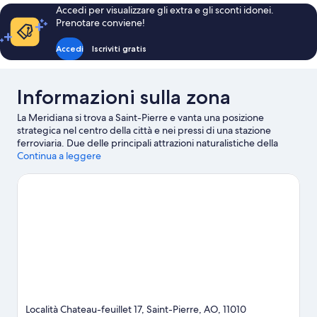
Accedi per visualizzare gli extra e gli sconti idonei.
Prenotare conviene!
Accedi
Iscriviti gratis
Informazioni sulla zona
La Meridiana si trova a Saint-Pierre e vanta una posizione
strategica nel centro della città e nei pressi di una stazione
ferroviaria. Due delle principali attrazioni naturalistiche della
zona sono Parco Nazionale del Gran Paradiso e Riserva Naturale
Continua a leggere
Côte de Gargantua. A livello culturale, invece, spiccano Museo
Manzetti e Teatro Nuovababette. Anche Parc Animalier d'Introd
e Rifugio Arbolle meritano una visita. Per te vacanza significa
prima di tutto vita all'aria aperta? Allora sarai entusiasta di sapere
che qui ti aspettano attività e servizi come tracciati per tutti i
livelli e lezioni di sci.
Vai alla guida turistica di Saint-Pierre
Località Chateau-feuillet 17, Saint-Pierre, AO, 11010