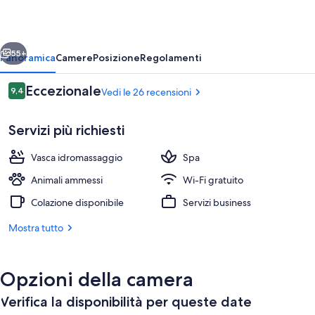
ietro
Avanti
55+
Panoramica
Camere
Posizione
Regolamenti
Recensioni
Eccezionale
9,4
Vedi le 26 recensioni
9,4 su 10
Servizi più richiesti
Vasca idromassaggio
Spa
Animali ammessi
Wi-Fi gratuito
Colazione disponibile
Servizi business
Colazione a buffet a pagamento, servi
Mostra tutto
Opzioni della camera
Verifica la disponibilità per queste date