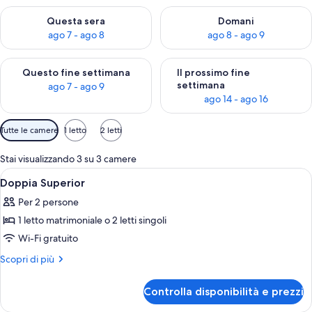
Verifica la disponibilità per questa sera, ago 7 - ago 8
Verifica la disponibilità per d
Questa sera
Domani
ago 7 - ago 8
ago 8 - ago 9
Verifica la disponibilità per questo fine settimana, ago 7 - ago
Verifica la disponibilità per il
Questo fine settimana
Il prossimo fine
settimana
ago 7 - ago 9
ago 14 - ago 16
Filtri
Tutte le camere
1 letto
2 letti
disponibili
per
Stai visualizzando 3 su 3 camere
le
Apri
Doppia Superior | Reception
8
Doppia Superior
camere
tutte
Per 2 persone
le
1 letto matrimoniale o 2 letti singoli
foto
per
Wi-Fi gratuito
Doppia
Altri
Scopri di più
Superior
dettagli
per
Controlla disponibilità e prezzi
Doppia
Superior