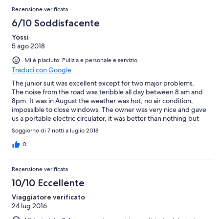
Recensione verificata
6/10 Soddisfacente
Yossi
5 ago 2018
Mi è piaciuto: Pulizia e personale e servizio
Traduci con Google
The junior suit was excellent except for two major problems.
The noise from the road was teribble all day between 8 am and
8pm. It was in August the weather was hot, no air condition,
impossible to close windows. The owner was very nice and gave
us a portable electric circulator, it was better than nothing but
didn't solve the problem. There are other smaller rooms in the
Soggiorno di 7 notti a luglio 2018
hotel with less noise that are not at the road side.These rooms
were too smal for us. We can imagine that during winter time La
0
Meridiana is much better.
Recensione verificata
10/10 Eccellente
Viaggiatore verificato
24 lug 2016