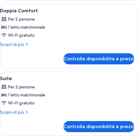
Apri
Doppia Comfort | Minibar, una cassafor
6
Doppia Comfort
tutte
Per 2 persone
le
1 letto matrimoniale
foto
per
Wi-Fi gratuito
Doppia
Altri
Scopri di più
Comfort
dettagli
per
Controlla disponibilità e prezzi
Doppia
Comfort
Apri
Suite | Minibar, una cassaforte in came
11
Suite
tutte
Per 2 persone
le
1 letto matrimoniale
foto
per
Wi-Fi gratuito
Suite
Altri
Scopri di più
dettagli
per
Controlla disponibilità e prezzi
Suite