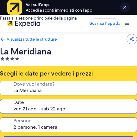
Vai sull’app
Accedi a sconti immediati con l’app
Passa alla sezione principale della pagina
Scarica l’app
Visualizza tutte le strutture
La Meridiana
Struttura
a
4.0
Scegli le date per vedere i prezzi
stelle
Dove vuoi andare?
Date
Persone