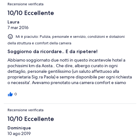
Recensione verificata
10/10 Eccellente
Laura
7 mar 2016
Mi è piaciuto: Pulizia, personale e servizio, condizioni e dotazioni
della struttura e comfort della camera
Soggiorno da ricordare.. E da ripetere!
Abbiamo soggiornato due notti in questo incantevole hotel a
pochissimi km da Aosta.. Che dire, albergo curato in ogni
dettaglio, personale gentilissimo (un saluto affettuoso alla
proprietaria Sig.ra Paola) e sempre disponibile per ogni richiesta
o necessita'. Avevamo prenotato una camera comfort e siamo
stati spostati in una comfort plus.. Colazione ottima per ogni
palato e veramente di qualita' con prodotti km zero cucinati
0
direttamente da loro .. Da ultimo, non possiamo non menzionare
la splendida cagnolina Zoe che ha contribuito ad allietare il
Recensione verificata
soggiorno gia' di per se' perfetto! Sicuramente torneremo!!
10/10 Eccellente
Dominique
10 ago 2019