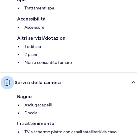
Trattamenti spa
Accessibilità
Ascensore
Altri servizi/dotazioni
1 edificio
2 piani
Non è consentito fumare
Servizi della camera
Bagno
Asciugacapelli
Doccia
Intrattenimento
TV a schermo piatto con canali satellitari/via cavo