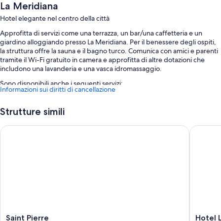
La Meridiana
Hotel elegante nel centro della città
Approfitta di servizi come una terrazza, un bar/una caffetteria e un
giardino alloggiando presso La Meridiana. Per il benessere degli ospiti,
la struttura offre la sauna e il bagno turco. Comunica con amici e parenti
tramite il Wi-Fi gratuito in camera e approfitta di altre dotazioni che
includono una lavanderia e una vasca idromassaggio.
Sono disponibili anche i seguenti servizi:
Informazioni sui diritti di cancellazione
La colazione a buffet (a pagamento), una navetta da e per
l'aeroporto (a pagamento) e servizio babysitter (a pagamento)
Strutture simili
Supporto per la prenotazione di escursioni e biglietti, un angolo
Saint Pierre
Hotel Lo
caffè nella hall e una reception aperta 24 ore su 24
Deposito bagagli, un ascensore e 2 sale per riunioni
Caratteristiche della camera
Tutte le camere sono decorate con arredamento individuale e includono
servizi come il Wi-Fi gratis, casseforti e minibar.
I servizi aggiuntivi disponibili in tutte le camere sono:
Docce e asciugacapelli
Saint
Hotel
Saint Pierre
Hotel 