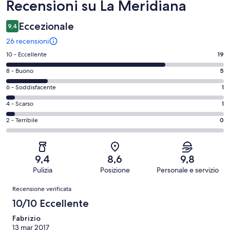
Recensioni
Recensioni su La Meridiana
Eccezionale
9,4
26 recensioni
Valutazione
10 - Eccellente
19
di
Valutazione
8 - Buono
5
10
di
-
Valutazione
6 - Soddisfacente
1
8
Eccellente.
di
-
Valutazione
4 - Scarso
1
19
6
Buono.
di
su
-
Valutazione
2 - Terribile
0
5
4
26
Soddisfacente.
di
su
-
recensioni
1
2
26
Scarso.
su
-
recensioni
1
9,4
8,6
9,8
26
Terribile.
su
Pulizia
Posizione
Personale e servizio
recensioni
0
26
Recensioni
su
Recensione verificata
recensioni
26
10/10 Eccellente
recensioni
Fabrizio
13 mar 2017