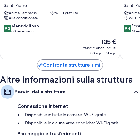
Pierre
Lo
TV a schermo piatto con canali TV via cavo/satellitari
Saint-Pierre
Saint-Pi
Saint-
Fleye
Balconi, servizio babysitter in camera (a pagamento) e accessori per
Animali ammessi
Wi-Fi gratuito
Anima
Pierre
Saint-
Aria condizionata
Wi-Fi 
la preparazione di caffè/tè
Pierre
9.2
9.4
Meraviglioso
Ecc
9,2
9,4
su
su
60 recensioni
74 re
10,
10,
Il
135 €
Meraviglioso,
Eccezion
prezzo
60
74
tasse e oneri inclusi
attuale
30 ago - 31 ago
recensioni
recensio
è
135 €
Confronta strutture simili
Altre informazioni sulla struttura
Servizi della struttura
Connessione Internet
Disponibile in tutte le camere: Wi-Fi gratis
Disponibile in alcune aree condivise: Wi-Fi gratis
Parcheggio e trasferimenti