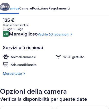
ietro
Avanti
54+
Panoramica
Camere
Posizione
Regolamenti
Il
135 €
prezzo
tasse e oneri inclusi
attuale
30 ago - 31 ago
è
Recensioni
Meraviglioso
9,2
Vedi le 60 recensioni
9,2 su 10
135 €
Servizi più richiesti
Animali ammessi
Wi-Fi gratuito
Terrazza/patio
Aria condizionata
Mostra tutto
Opzioni della camera
Verifica la disponibilità per queste date
Verifica la disponibilità per questa sera, ago 10 - ago 11
Verifica la disponibilità per d