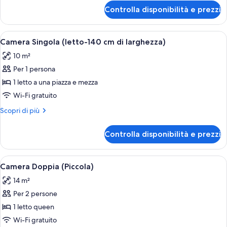
per
Controlla disponibilità e prezzi
Doppia
Superior
Apri
Una camera d'albergo con un letto, una
7
Camera Singola (letto-140 cm di larghezza)
tutte
10 m²
le
Per 1 persona
foto
per
1 letto a una piazza e mezza
Camera
Wi-Fi gratuito
Singola
Altri
Scopri di più
(letto-
dettagli
140
per
Controlla disponibilità e prezzi
Camera
cm
Singola
di
(letto-
Apri
Un letto rifatto con una coperta rossa 
larghezza)
3
140
Camera Doppia (Piccola)
tutte
cm
14 m²
di
le
larghezza)
Per 2 persone
foto
per
1 letto queen
Camera
Wi-Fi gratuito