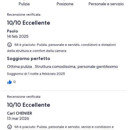
60
Terribile.
su
Pulizia
Posizione
Personale e servizio
recensioni
0
60
Recensioni
su
Recensione verificata
recensioni
60
10/10 Eccellente
recensioni
Paolo
14 feb 2025
Mi è piaciuto: Pulizia, personale e servizio, condizioni e dotazioni
della struttura e comfort della camera
Soggiorno perfetto
Ottima pulizia . Struttura comodissima, personale gentilissimo
Soggiorno di 1 notte a febbraio 2025
0
Recensione verificata
10/10 Eccellente
Carl CHENIER
13 mar 2026
Mi è piaciuto: Pulizia, personale e servizio, servizi e condizioni e