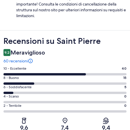
importante! Consulta le condizioni di cancellazione della
struttura sul nostro sito per ulteriori informazioni su requisiti e
limitazioni.
Recensioni
Recensioni su Saint Pierre
Meraviglioso
9,2
60 recensioni
Valutazione
10 - Eccellente
40
di
Valutazione
8 - Buono
15
10
di
-
Valutazione
6 - Soddisfacente
5
8
Eccellente.
di
-
Valutazione
4 - Scarso
0
40
6
Buono.
di
su
-
Valutazione
2 - Terribile
0
15
4
60
Soddisfacente.
di
su
-
recensioni
5
2
60
Scarso.
su
-
recensioni
0
9,6
7,4
9,4