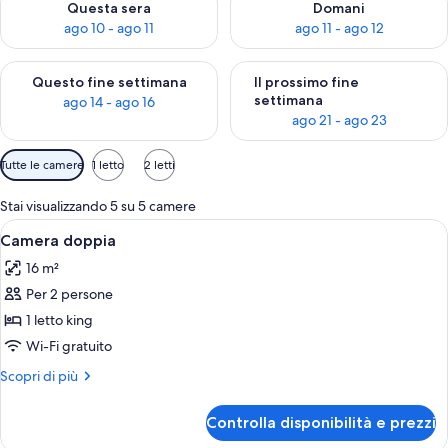
Questa sera
Domani
ago 10 - ago 11
ago 11 - ago 12
Verifica la disponibilità per questo fine settimana, ago 14 - ag
Verifica la disponibilità per i
Questo fine settimana
Il prossimo fine
settimana
ago 14 - ago 16
ago 21 - ago 23
Filtri
Tutte le camere
1 letto
2 letti
disponibili
per
Stai visualizzando 5 su 5 camere
le
Apri
Una camera d'albergo con un letto gr
6
Camera doppia
camere
tutte
16 m²
le
Per 2 persone
foto
per
1 letto king
Camera
Wi-Fi gratuito
doppia
Altri
Scopri di più
dettagli
per
Controlla disponibilità e prezzi
Camera
doppia