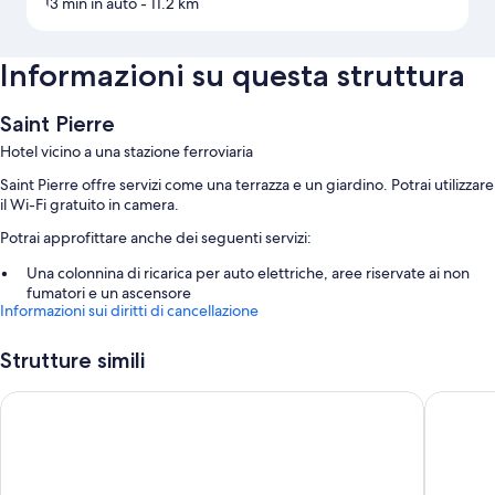
13 min in auto
- 11.2 km
Informazioni su questa struttura
Saint Pierre
Hotel vicino a una stazione ferroviaria
Saint Pierre offre servizi come una terrazza e un giardino. Potrai utilizzare
il Wi-Fi gratuito in camera.
Potrai approfittare anche dei seguenti servizi:
Una colonnina di ricarica per auto elettriche, aree riservate ai non
fumatori e un ascensore
Informazioni sui diritti di cancellazione
Deposito bagagli e una cassetta di sicurezza presso la reception
Strutture simili
Caratteristiche della camera
Tutte le camere di Saint Pierre dispongono di comodità come l'aria
Wine-Farm La Source
Hotel Lo
condizionata, insieme a utili dotazioni come il Wi-Fi gratis e casseforti.
Altre dotazioni delle camere includono:
Bagni con docce e bidet