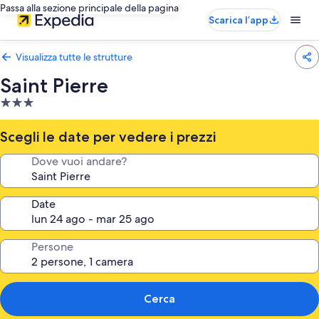
Passa alla sezione principale della pagina
Scarica l’app
Visualizza tutte le strutture
Saint Pierre
Struttura
a
3.0
Scegli le date per vedere i prezzi
stelle
Dove vuoi andare?
Date
Persone
Cerca