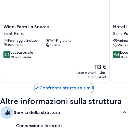
TV a schermo piatto con canali digitali
Riscaldamento e scrivanie
Wine-
Hotel
Wine-Farm La Source
Hotel 
Farm
Lo
Saint-Pierre
Saint-Pi
La
Fleye
Parcheggio incluso
Wi-Fi gratuito
Anima
Source
Saint-
Ristorante
Pulizie
Wi-Fi 
Saint-
Pierre
Pierre
9.4
9.4
Eccezionale
Ecc
9,4
9,4
su
su
73 recensioni
74 re
10,
10,
Il
113 €
Eccezionale,
Eccezion
prezzo
73
74
tasse e oneri inclusi
attuale
3 set - 4 set
recensioni
recensio
è
113 €
Confronta strutture simili
Altre informazioni sulla struttura
Servizi della struttura
Connessione Internet