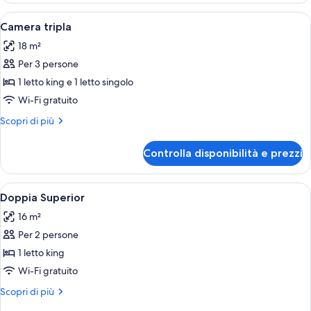
Apri
Un letto rifatto con cura, lenzuola b
5
Camera tripla
tutte
18 m²
le
Per 3 persone
foto
per
1 letto king e 1 letto singolo
Camera
Wi-Fi gratuito
tripla
Altri
Scopri di più
dettagli
per
Controlla disponibilità e prezzi
Camera
tripla
Apri
Un letto rifatto con una coperta a mo
7
Doppia Superior
tutte
16 m²
le
Per 2 persone
foto
per
1 letto king
Doppia
Wi-Fi gratuito
Superior
Altri
Scopri di più
dettagli