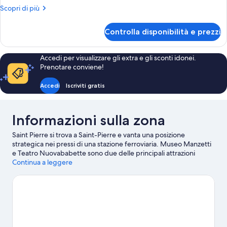
Doppia
Altri
Scopri di più
(Piccola)
dettagli
per
Controlla disponibilità e prezzi
Camera
Doppia
(Piccola)
Accedi per visualizzare gli extra e gli sconti idonei.
Prenotare conviene!
Accedi
Iscriviti gratis
Informazioni sulla zona
Saint Pierre si trova a Saint-Pierre e vanta una posizione
strategica nei pressi di una stazione ferroviaria. Museo Manzetti
e Teatro Nuovababette sono due delle principali attrazioni
culturali della zona. Tra le altre tappe da non perdere ci sono
Continua a leggere
Parc Animalier d'Introd e Rifugio Arbolle.
Vai alla guida turistica
di Saint-Pierre