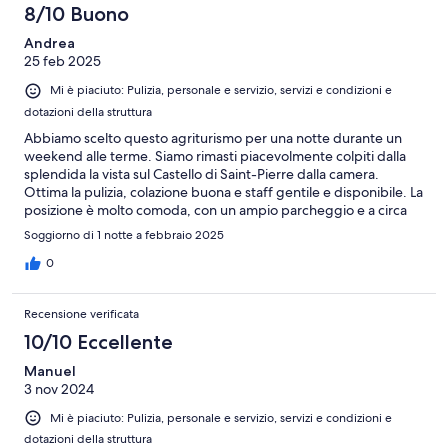
8/10 Buono
Andrea
25 feb 2025
Mi è piaciuto: Pulizia, personale e servizio, servizi e condizioni e
dotazioni della struttura
Abbiamo scelto questo agriturismo per una notte durante un
weekend alle terme. Siamo rimasti piacevolmente colpiti dalla
splendida la vista sul Castello di Saint-Pierre dalla camera.
Ottima la pulizia, colazione buona e staff gentile e disponibile. La
posizione è molto comoda, con un ampio parcheggio e a circa
20-30 minuti dalle terme. Un piccolo suggerimento: sarebbe
Soggiorno di 1 notte a febbraio 2025
utile informare in anticipo gli ospiti sulla possibilità di effettuare il
self check-in dopo un certo orario.
0
Recensione verificata
10/10 Eccellente
Manuel
3 nov 2024
Mi è piaciuto: Pulizia, personale e servizio, servizi e condizioni e
dotazioni della struttura