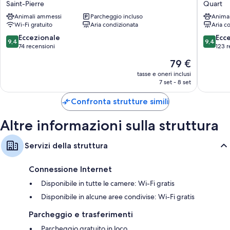
Saint-Pierre
Quart
Fleye
Quart
Animali ammessi
Parcheggio incluso
Anima
Saint-
Wi-Fi gratuito
Aria condizionata
Aria c
Pierre
9.4
9.4
Eccezionale
Ecc
9,4
9,4
su
su
74 recensioni
123 r
10,
10,
Il
79 €
Eccezionale,
Eccezion
prezzo
74
123
tasse e oneri inclusi
attuale
7 set - 8 set
recensioni
recensio
è
79 €
Confronta strutture simili
Altre informazioni sulla struttura
Servizi della struttura
Connessione Internet
Disponibile in tutte le camere: Wi-Fi gratis
Disponibile in alcune aree condivise: Wi-Fi gratis
Parcheggio e trasferimenti
Parcheggio gratuito in loco