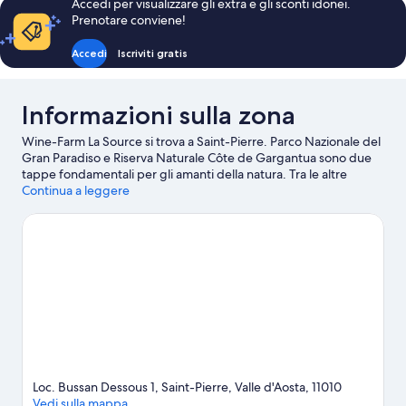
Accedi per visualizzare gli extra e gli sconti idonei.
Prenotare conviene!
Accedi
Iscriviti gratis
Informazioni sulla zona
Wine-Farm La Source si trova a Saint-Pierre. Parco Nazionale del
Gran Paradiso e Riserva Naturale Côte de Gargantua sono due
tappe fondamentali per gli amanti della natura. Tra le altre
attrazioni della zona spiccano Parc Animalier d'Introd e Rifugio
Continua a leggere
Arbolle. Anche Giardino Botanico Alpino Paradisia e Totem
Adventure meritano una visita. Dedica del tempo a scoprire
tutte le attività e i servizi nelle vicinanze, come jogging e tracciati
per tutti i livelli.
Vai alla guida turistica di Saint-Pierre
Mostra altri agriturismi a Saint-Pierre
Loc. Bussan Dessous 1, Saint-Pierre, Valle d'Aosta, 11010
Vedi sulla mappa