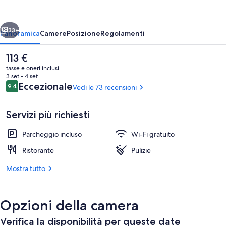
Source
ietro
Avanti
33+
Panoramica
Camere
Posizione
Regolamenti
Il
113 €
prezzo
tasse e oneri inclusi
attuale
3 set - 4 set
è
Recensioni
Eccezionale
9,4
Vedi le 73 recensioni
9,4 su 10
113 €
Servizi più richiesti
Parcheggio incluso
Wi-Fi gratuito
Ristorante
Ristorante
Pulizie
Mostra tutto
Opzioni della camera
Verifica la disponibilità per queste date