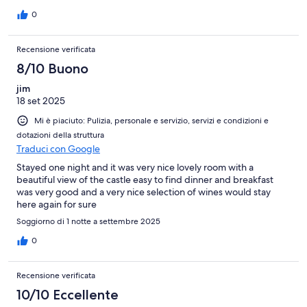
attenzione prima di mettervi sotto la doccia... Unica pecca
riscontrata a parer mio, è la mancanza di un bolittore con due
0
tisane in stanza o nella hall a disposizione dei clienti. Adoro
rientrare alla sera e sorseggiare una tisana prima di coricarmi.E'
Recensione verificata
una coccola che è sempre molto gradita quando la trovo negli
hotel. Per il resto tutto perfetto
8/10 Buono
jim
18 set 2025
Mi è piaciuto: Pulizia, personale e servizio, servizi e condizioni e
dotazioni della struttura
Traduci con Google
Stayed one night and it was very nice lovely room with a
beautiful view of the castle easy to find dinner and breakfast
was very good and a very nice selection of wines would stay
here again for sure
Soggiorno di 1 notte a settembre 2025
0
Recensione verificata
10/10 Eccellente