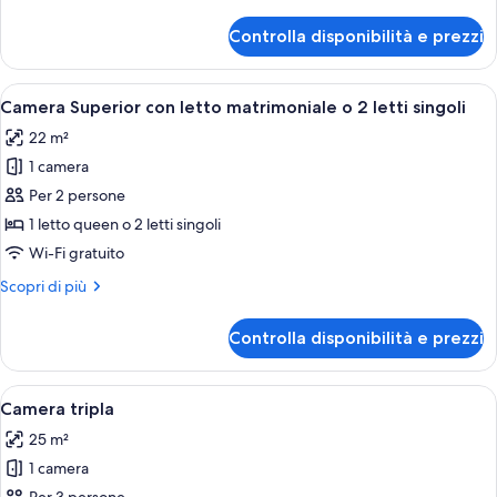
dettagli
per
Controlla disponibilità e prezzi
Doppia
Standard
Apri
Camera Superior con letto matrimoniale
2
Camera Superior con letto matrimoniale o 2 letti singoli
tutte
22 m²
le
1 camera
foto
per
Per 2 persone
Camera
1 letto queen o 2 letti singoli
Superior
Wi-Fi gratuito
con
Altri
Scopri di più
letto
dettagli
matrimoniale
per
Controlla disponibilità e prezzi
Camera
o
Superior
2
con
Apri
Una camera da letto con testiera in le
letti
8
letto
Camera tripla
tutte
singoli
matrimoniale
25 m²
o
le
2
1 camera
foto
letti