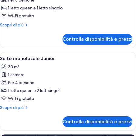
per
Per 3 persone
singoli
Camera
1 letto queen e 1 letto singolo
tripla
Wi-Fi gratuito
Altri
Scopri di più
dettagli
per
Controlla disponibilità e prezzi
Camera
tripla
Apri
Una camera da letto con un letto grand
4
Suite monolocale Junior
tutte
30 m²
le
1 camera
foto
per
Per 4 persone
Suite
1 letto queen e 2 letti singoli
monolocale
Wi-Fi gratuito
Junior
Altri
Scopri di più
dettagli
per
Controlla disponibilità e prezzi
Suite
monolocale
Junior