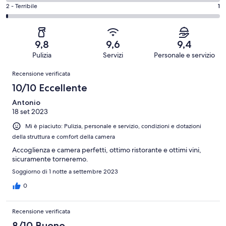
Buono.
di
su
-
Valutazione
2 - Terribile
1
18
4
73
Soddisfacente.
di
su
-
recensioni
2
2
73
Scarso.
su
-
recensioni
0
9,8
9,6
9,4
73
Terribile.
su
Pulizia
Servizi
Personale e servizio
recensioni
1
73
Recensioni
su
Recensione verificata
recensioni
73
10/10 Eccellente
recensioni
Antonio
18 set 2023
Mi è piaciuto: Pulizia, personale e servizio, condizioni e dotazioni
della struttura e comfort della camera
Accoglienza e camera perfetti, ottimo ristorante e ottimi vini,
sicuramente torneremo.
Soggiorno di 1 notte a settembre 2023
0
Recensione verificata
8/10 Buono