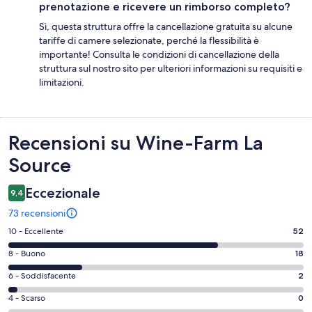
prenotazione e ricevere un rimborso completo?
Sì, questa struttura offre la cancellazione gratuita su alcune
tariffe di camere selezionate, perché la flessibilità è
importante! Consulta le condizioni di cancellazione della
struttura sul nostro sito per ulteriori informazioni su requisiti e
limitazioni.
Recensioni
Recensioni su Wine-Farm La
Source
Eccezionale
9,4
73 recensioni
Valutazione
10 - Eccellente
52
di
Valutazione
8 - Buono
18
10
di
-
Valutazione
6 - Soddisfacente
2
8
Eccellente.
di
-
Valutazione
4 - Scarso
0
52
6