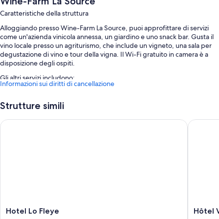
Wine-Farm La Source
Caratteristiche della struttura
Alloggiando presso Wine-Farm La Source, puoi approfittare di servizi
come un'azienda vinicola annessa, un giardino e uno snack bar. Gusta il
vino locale presso un agriturismo, che include un vigneto, una sala per
degustazione di vino e tour della vigna. Il Wi-Fi gratuito in camera è a
disposizione degli ospiti.
Gli altri servizi includono:
Informazioni sui diritti di cancellazione
Un parcheggio non assistito gratuito
Strutture simili
Aree riservate ai non fumatori e deposito bagagli
Hotel Lo Fleye
Hôtel Vi
Caratteristiche della camera
Tutte le camere sono state progettate con arredamento individuale e
vantano utili dotazioni come il Wi-Fi gratis e camere insonorizzate.
Altre dotazioni delle camere sono:
Bagni con bidet e vasche o docce
Culle/letti per bambini, riscaldamento e pulizie giornaliere
Hotel
Hôtel
Hotel Lo Fleye
Hôtel 
Lo
Village