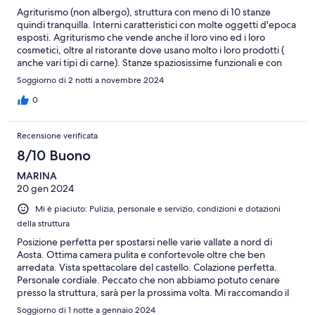
Agriturismo (non albergo), struttura con meno di 10 stanze
quindi tranquilla. Interni caratteristici con molte oggetti d'epoca
esposti. Agriturismo che vende anche il loro vino ed i loro
cosmetici, oltre al ristorante dove usano molto i loro prodotti (
anche vari tipi di carne). Stanze spaziosissime funzionali e con
vista castello. Unica pecca è la strada un pò complicata con
Soggiorno di 2 notti a novembre 2024
l'agriturismo poco visibile dalla strada, comunque è la seconda
volta che ci vado e spero di ritornare.
0
Recensione verificata
8/10 Buono
MARINA
20 gen 2024
Mi è piaciuto: Pulizia, personale e servizio, condizioni e dotazioni
della struttura
Posizione perfetta per spostarsi nelle varie vallate a nord di
Aosta. Ottima camera pulita e confortevole oltre che ben
arredata. Vista spettacolare del castello. Colazione perfetta.
Personale cordiale. Peccato che non abbiamo potuto cenare
presso la struttura, sarà per la prossima volta. Mi raccomando il
phon non è in camera: bisogna chiederlo in reception quindi
Soggiorno di 1 notte a gennaio 2024