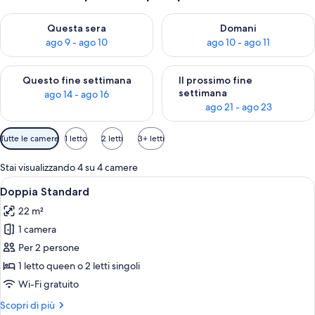
Verifica la disponibilità per questa sera, ago 9 - ago 10
Verifica la disponibilità per d
Questa sera
Domani
ago 9 - ago 10
ago 10 - ago 11
Verifica la disponibilità per questo fine settimana, ago 14 - ag
Verifica la disponibilità per i
Questo fine settimana
Il prossimo fine
settimana
ago 14 - ago 16
ago 21 - ago 23
Filtri
Tutte le camere
1 letto
2 letti
3+ letti
disponibili
per
Stai visualizzando 4 su 4 camere
le
Apri
Una camera da letto con soffitto in legn
2
Doppia Standard
camere
tutte
22 m²
le
1 camera
foto
per
Per 2 persone
Doppia
1 letto queen o 2 letti singoli
Standard
Wi-Fi gratuito
Altri
Scopri di più