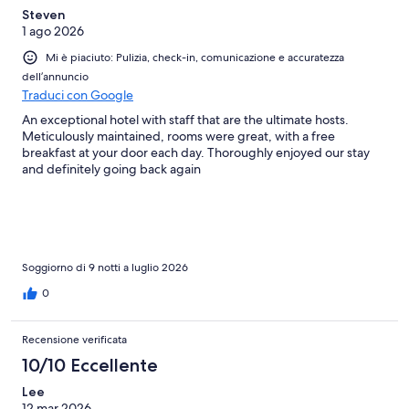
Steven
1 ago 2026
Mi è piaciuto: Pulizia, check-in, comunicazione e accuratezza
dell’annuncio
Traduci con Google
An exceptional hotel with staff that are the ultimate hosts.
Meticulously maintained, rooms were great, with a free
breakfast at your door each day. Thoroughly enjoyed our stay
and definitely going back again
Soggiorno di 9 notti a luglio 2026
0
Recensione verificata
10/10 Eccellente
Lee
12 mar 2026