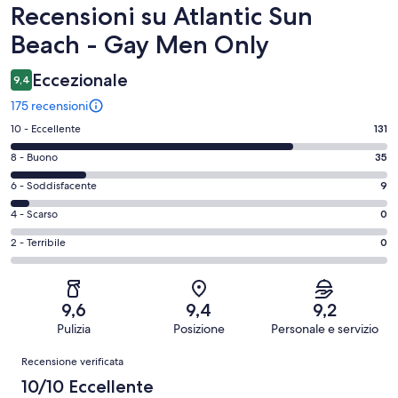
Recensioni
Recensioni su Atlantic Sun
Beach - Gay Men Only
Eccezionale
9,4
175 recensioni
Valutazione
10 - Eccellente
131
di
Valutazione
8 - Buono
35
10
di
-
Valutazione
6 - Soddisfacente
9
8
Eccellente.
di
-
Valutazione
4 - Scarso
0
131
6
Buono.
di
su
-
Valutazione
2 - Terribile
0
35
4
175
Soddisfacente.
di
su
-
recensioni
9
2
175
Scarso.
su
-
recensioni
0
9,6
9,4
9,2
175
Terribile.
su
Pulizia
Posizione
Personale e servizio
recensioni
0
175
Recensioni
su
Recensione verificata
recensioni
175
10/10 Eccellente
recensioni