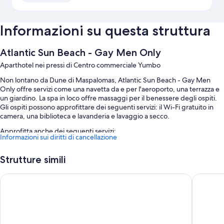
Informazioni su questa struttura
Atlantic Sun Beach - Gay Men Only
Aparthotel nei pressi di Centro commerciale Yumbo
Non lontano da Dune di Maspalomas, Atlantic Sun Beach - Gay Men
Only offre servizi come una navetta da e per l'aeroporto, una terrazza e
un giardino. La spa in loco offre massaggi per il benessere degli ospiti.
Gli ospiti possono approfittare dei seguenti servizi: il Wi-Fi gratuito in
camera, una biblioteca e lavanderia e lavaggio a secco.
Approfitta anche dei seguenti servizi:
Informazioni sui diritti di cancellazione
Una piscina all'aperto con lettini e ombrelloni da piscina
Strutture simili
Un parcheggio non assistito gratuito
La colazione a buffet (a pagamento), un servizio di noleggio
Axel Beach Maspalomas - Adults Only
Servatur
biciclette e una navetta da e per l'aeroporto (a pagamento)
Una cassetta di sicurezza presso la reception, supporto per la
prenotazione di escursioni e biglietti e aree riservate ai non fumatori
Le recensioni degli ospiti lodano soprattutto il personale gentile