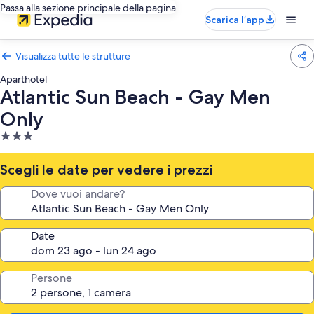
Passa alla sezione principale della pagina
Scarica l’app
Visualizza tutte le strutture
Aparthotel
Atlantic Sun Beach - Gay Men
Only
Struttura
a
3.0
Scegli le date per vedere i prezzi
stelle
Dove vuoi andare?
Date
Persone