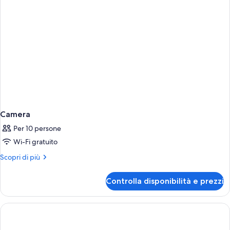
letto
Camera
Per 10 persone
Wi-Fi gratuito
Altri
Scopri di più
dettagli
per
Controlla disponibilità e prezzi
Camera