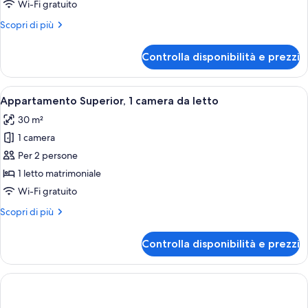
1
Wi-Fi gratuito
camera
Altri
Scopri di più
da
dettagli
letto
per
Controlla disponibilità e prezzi
Appartamento,
1
camera
Apri
Un soggiorno moderno e minimalista con
24
da
Appartamento Superior, 1 camera da letto
tutte
letto
30 m²
le
1 camera
foto
per
Per 2 persone
Appartamento
1 letto matrimoniale
Superior,
Wi-Fi gratuito
1
Altri
Scopri di più
camera
dettagli
da
per
Controlla disponibilità e prezzi
Appartamento
letto
Superior,
1
camera
da