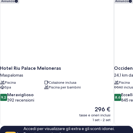
Hotel Riu Palace Meloneras
Occident
Annuncio
Annuncio
Hotel Riu Palace Meloneras
Occident
Maspalomas
24,1 km da
Piscina
Colazione inclusa
Piscina
Spa
Piscina per bambini
All inclu
9.2
8.6
Meraviglioso
Eccel
9,2
8,6
su
su
392 recensioni
845 re
10,
10,
Il
296 €
Meraviglioso,
Eccellente
prezzo
tasse e oneri inclusi
392
845
attuale
1 set - 2 set
recensioni
recensioni
è
Accedi per visualizzare gli extra e gli sconti idonei.
296 €