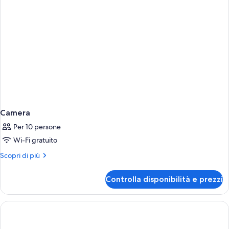
Camera
Per 10 persone
Wi-Fi gratuito
Altri
Scopri di più
dettagli
per
Controlla disponibilità e prezzi
Camera