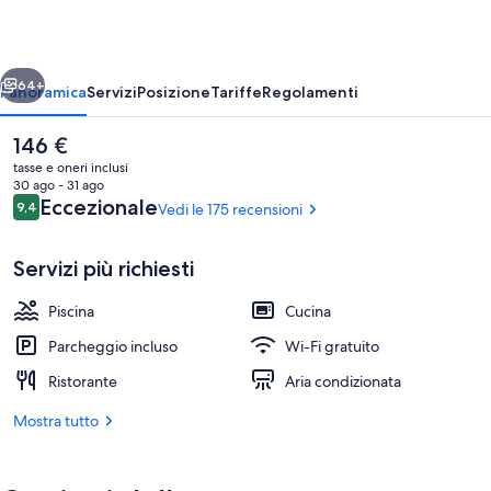
-
Gay
ietro
Avanti
Men
64+
Panoramica
Servizi
Posizione
Tariffe
Regolamenti
Only
Il
146 €
prezzo
tasse e oneri inclusi
attuale
30 ago - 31 ago
è
Recensioni
Eccezionale
9,4
Vedi le 175 recensioni
9,4 su 10
146 €
Servizi più richiesti
Piscina
Cucina
Piscina all'aperto, ombrelloni da piscina
Parcheggio incluso
Wi-Fi gratuito
Ristorante
Aria condizionata
Mostra tutto