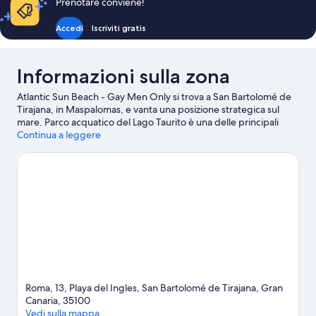
Prenotare conviene!
Accedi
Iscriviti gratis
Informazioni sulla zona
Atlantic Sun Beach - Gay Men Only si trova a San Bartolomé de
Tirajana, in Maspalomas, e vanta una posizione strategica sul
mare. Parco acquatico del Lago Taurito è una delle principali
attrazioni della zona. A livello naturalistico, invece, spiccano
Continua a leggere
Dune di Maspalomas e Spiaggia di Anfi. Anche Parque Botánico
de Maspalomas e Centro Culturale San Fernando di Maspalomas
meritano una visita.
Vai alla guida turistica di San Bartolomé de
Tirajana
Mostra altri aparthotel a San Bartolomé de Tirajana
Roma, 13, Playa del Ingles, San Bartolomé de Tirajana, Gran
Canaria, 35100
Vedi sulla mappa