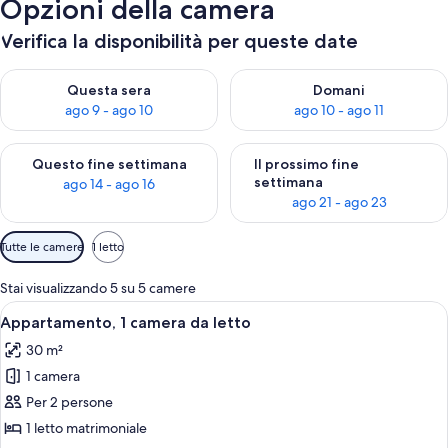
Opzioni della camera
Verifica la disponibilità per queste date
Verifica la disponibilità per questa sera, ago 9 - ago 10
Verifica la disponibilità per d
Questa sera
Domani
ago 9 - ago 10
ago 10 - ago 11
Verifica la disponibilità per questo fine settimana, ago 14 - ag
Verifica la disponibilità per i
Questo fine settimana
Il prossimo fine
settimana
ago 14 - ago 16
ago 21 - ago 23
Filtri
Tutte le camere
1 letto
disponibili
per
Stai visualizzando 5 su 5 camere
le
Apri
Un soggiorno moderno con divano, tavo
19
Appartamento, 1 camera da letto
camere
tutte
30 m²
le
1 camera
foto
per
Per 2 persone
Appartamento,
1 letto matrimoniale