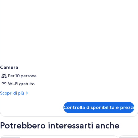
Camera
Per 10 persone
Wi-Fi gratuito
Altri
Scopri di più
dettagli
per
Controlla disponibilità e prezzi
Camera
Potrebbero interessarti anche