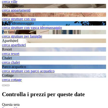
cerca ville
Appartamento
cerca appartamenti
Spa
cerca strutture con spa
Vasca idromassaggio
cerca strutture con vasca idromassaggio
Per famiglie
cerca strutture per famiglie
Aparthotel
cerca aparthotel
Resort
cerca resort
Chalet
cerca chalet
Parco acquatico
cerca strutture con parco acquatico
Cottage
cerca cottage
Controlla i prezzi per queste date
Questa sera