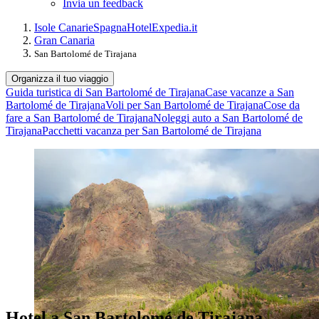
Invia un feedback
Isole Canarie
Spagna
Hotel
Expedia.it
Gran Canaria
San Bartolomé de Tirajana
Organizza il tuo viaggio
Guida turistica di San Bartolomé de Tirajana
Case vacanze a San
Bartolomé de Tirajana
Voli per San Bartolomé de Tirajana
Cose da
fare a San Bartolomé de Tirajana
Noleggi auto a San Bartolomé de
Tirajana
Pacchetti vacanza per San Bartolomé de Tirajana
Hotel a San Bartolomé de Tirajana