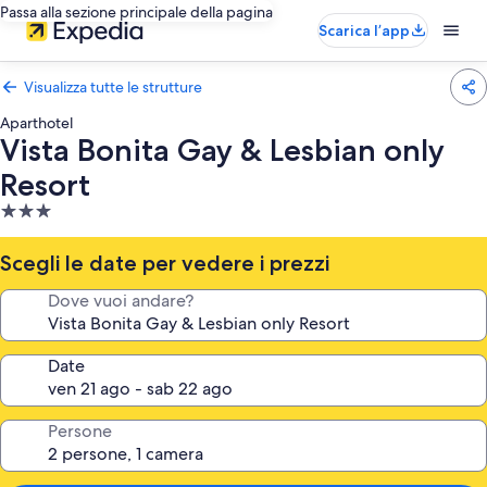
Passa alla sezione principale della pagina
Scarica l’app
Visualizza tutte le strutture
Aparthotel
Vista Bonita Gay & Lesbian only
Resort
Struttura
a
3.0
Scegli le date per vedere i prezzi
stelle
Dove vuoi andare?
Date
Persone