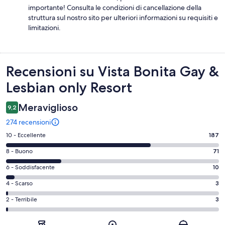
importante! Consulta le condizioni di cancellazione della
struttura sul nostro sito per ulteriori informazioni su requisiti e
limitazioni.
Recensioni
Recensioni su Vista Bonita Gay &
Lesbian only Resort
Meraviglioso
9,2
274 recensioni
Valutazione
10 - Eccellente
187
di
Valutazione
8 - Buono
71
10
di
-
Valutazione
6 - Soddisfacente
10
8
Eccellente.
di
-
Valutazione
4 - Scarso
3
187
6
Buono.
di
su
-
Valutazione
2 - Terribile
3
71
4
274
Soddisfacente.
di
su
-
recensioni
10
2