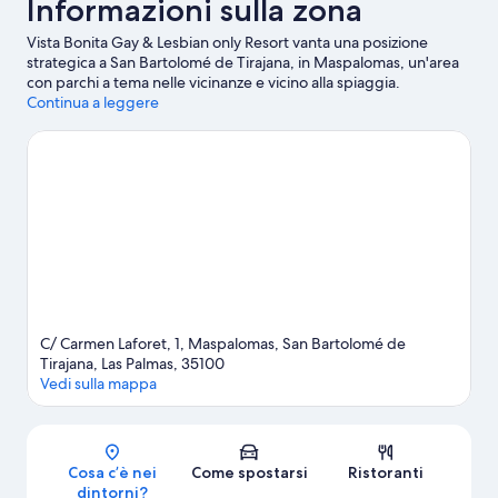
Informazioni sulla zona
Vista Bonita Gay & Lesbian only Resort vanta una posizione
strategica a San Bartolomé de Tirajana, in Maspalomas, un'area
con parchi a tema nelle vicinanze e vicino alla spiaggia.
Maspalomas Golf Course e Anfi Tauro Golf Course sono due
Continua a leggere
tappe fondamentali per chi ama le attività. A livello naturalistico,
invece, tra le principali attrazioni della zona ci sono Dune di
Maspalomas e Spiaggia di Anfi. Non rinunciare a un salto a
Aqualand Maspalomas. Scopri le divertenti iniziative sportive
della zona, tra cui immersioni subacquee e windsurf; se invece
preferisci non entrare in acqua, nelle vicinanze puoi dedicarti ad
attività come mountain bike e paracadutismo.
Vai alla guida
turistica di San Bartolomé de Tirajana
Mostra altri aparthotel a San Bartolomé de Tirajana
C/ Carmen Laforet, 1, Maspalomas, San Bartolomé de
Tirajana, Las Palmas, 35100
Vedi sulla mappa
Mappa
Cosa c’è nei
Come spostarsi
Ristoranti
dintorni?