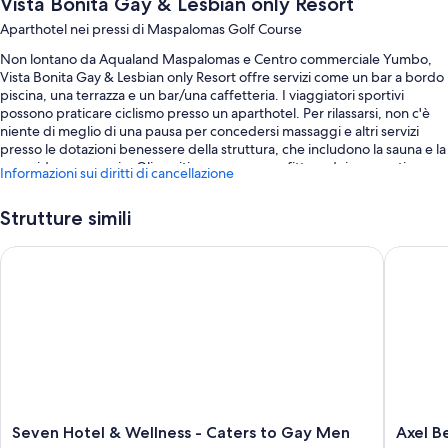
Vista Bonita Gay & Lesbian only Resort
Aparthotel nei pressi di Maspalomas Golf Course
Non lontano da Aqualand Maspalomas e Centro commerciale Yumbo,
Vista Bonita Gay & Lesbian only Resort offre servizi come un bar a bordo
piscina, una terrazza e un bar/una caffetteria. I viaggiatori sportivi
possono praticare ciclismo presso un aparthotel. Per rilassarsi, non c'è
niente di meglio di una pausa per concedersi massaggi e altri servizi
presso le dotazioni benessere della struttura, che includono la sauna e la
vasca idromassaggio. Gli ospiti possono approfittare dei seguenti
Informazioni sui diritti di cancellazione
servizi: il Wi-Fi gratuito in camera, un giardino e una biblioteca.
Potrai approfittare anche dei seguenti servizi:
Strutture simili
Una piscina all'aperto con lettini e ombrelloni da piscina
Seven Hotel & Wellness - Caters to Gay Men
Axel Bea
Un parcheggio non assistito gratuito
La colazione a buffet (a pagamento), un servizio di noleggio
biciclette e una navetta da e per l'aeroporto (a pagamento)
Check-out veloce, una cassetta di sicurezza presso la reception e
supporto per la prenotazione di escursioni e biglietti
Le recensioni degli ospiti menzionano con entusiasmo il personale
gentile della struttura.
Seven
Axel
Seven Hotel & Wellness - Caters to Gay Men
Axel B
Caratteristiche della camera