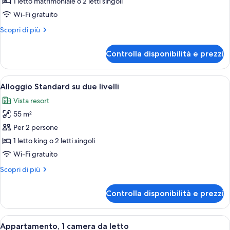
per
1 letto matrimoniale o 2 letti singoli
Alloggio
Wi-Fi gratuito
Superior
Altri
Scopri di più
su
dettagli
due
per
Controlla disponibilità e prezzi
Alloggio
livelli
Superior
su
Apri
Camera d'albergo con un letto grande, 
9
due
Alloggio Standard su due livelli
tutte
livelli
Vista resort
le
55 m²
foto
per
Per 2 persone
Alloggio
1 letto king o 2 letti singoli
Standard
Wi-Fi gratuito
su
Altri
Scopri di più
due
dettagli
livelli
per
Controlla disponibilità e prezzi
Alloggio
Standard
su
Apri
Un soggiorno moderno con un divano v
8
due
Appartamento, 1 camera da letto