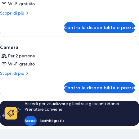
Wi-Fi gratuito
foto
per
Altri
Scopri di più
dettagli
Camera
per
Controlla disponibilità e prezzi
Camera
Apri
Una camera d'albergo con un letto gran
8
Camera
tutte
Per 2 persone
le
Wi-Fi gratuito
foto
per
Altri
Scopri di più
dettagli
Camera
per
Controlla disponibilità e prezzi
Camera
Accedi per visualizzare gli extra e gli sconti idonei.
Prenotare conviene!
Accedi
Iscriviti gratis