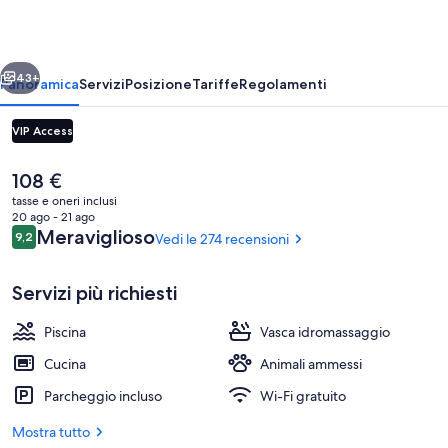
&
Lesbian
ietro
Avanti
only
43+
Panoramica
Servizi
Posizione
Tariffe
Regolamenti
Resort
VIP Access
Il
108 €
prezzo
tasse e oneri inclusi
attuale
20 ago - 21 ago
è
Recensioni
Meraviglioso
9,2
Vedi le 274 recensioni
9,2 su 10
108 €
Servizi più richiesti
Massaggi
Piscina
Vasca idromassaggio
Cucina
Animali ammessi
Parcheggio incluso
Wi-Fi gratuito
Mostra tutto