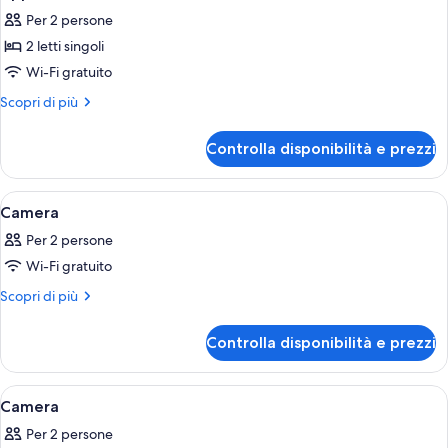
tutte
livelli
Per 2 persone
le
2 letti singoli
foto
per
Wi-Fi gratuito
Appartamento,
Altri
Scopri di più
1
dettagli
per
camera
Controlla disponibilità e prezzi
Appartamento,
da
1
letto
camera
Apri
Una camera d'albergo con un letto, una
9
da
Camera
tutte
letto
Per 2 persone
le
Wi-Fi gratuito
foto
per
Altri
Scopri di più
dettagli
Camera
per
Controlla disponibilità e prezzi
Camera
Apri
Una camera d'albergo con un letto gr
8
Camera
tutte
Per 2 persone
le