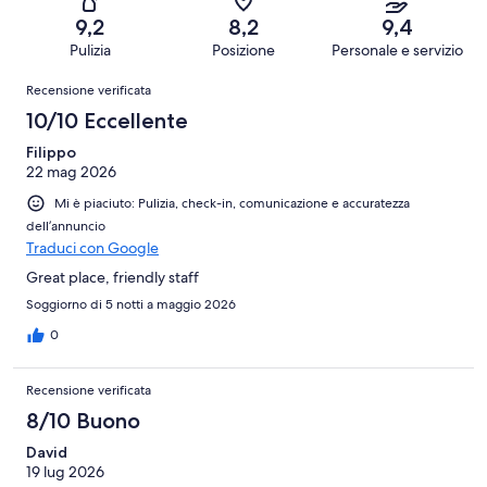
274
Scarso.
su
-
recensioni
3
9,2
8,2
9,4
274
Terribile.
su
Pulizia
Posizione
Personale e servizio
recensioni
3
274
Recensioni
su
Recensione verificata
recensioni
274
10/10 Eccellente
recensioni
Filippo
22 mag 2026
Mi è piaciuto: Pulizia, check-in, comunicazione e accuratezza
dell’annuncio
Traduci con Google
Great place, friendly staff
Soggiorno di 5 notti a maggio 2026
0
Recensione verificata
8/10 Buono
David
19 lug 2026