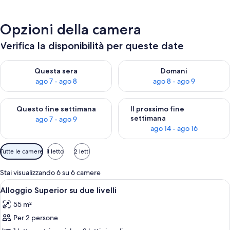
Opzioni della camera
Verifica la disponibilità per queste date
Verifica la disponibilità per questa sera, ago 7 - ago 8
Verifica la disponibilità per d
Questa sera
Domani
ago 7 - ago 8
ago 8 - ago 9
Verifica la disponibilità per questo fine settimana, ago 7 - ago
Verifica la disponibilità per il
Questo fine settimana
Il prossimo fine
settimana
ago 7 - ago 9
ago 14 - ago 16
Filtri
Tutte le camere
1 letto
2 letti
disponibili
per
Stai visualizzando 6 su 6 camere
le
Apri
Camera d'albergo con un letto grande,
8
Alloggio Superior su due livelli
camere
tutte
55 m²
le
Per 2 persone
foto