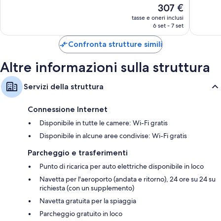
Il
307 €
Meraviglioso,
Meravigl
prezzo
1.001
702
tasse e oneri inclusi
attuale
6 set - 7 set
recensioni
recensio
è
307 €
Confronta strutture simili
Altre informazioni sulla struttura
Servizi della struttura
Connessione Internet
Disponibile in tutte le camere: Wi-Fi gratis
Disponibile in alcune aree condivise: Wi-Fi gratis
Parcheggio e trasferimenti
Punto di ricarica per auto elettriche disponibile in loco
Navetta per l'aeroporto (andata e ritorno), 24 ore su 24 su
richiesta (con un supplemento)
Navetta gratuita per la spiaggia
Parcheggio gratuito in loco