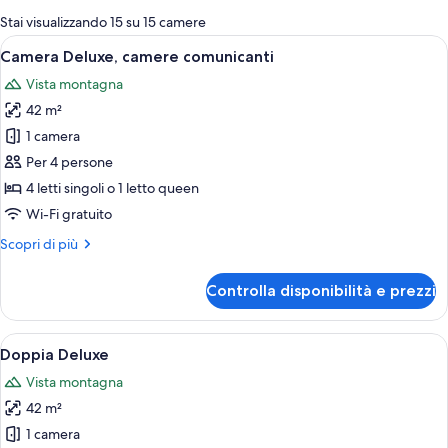
per
Stai visualizzando 15 su 15 camere
le
Apri
Camera d'albergo con balcone, arredato
8
Camera Deluxe, camere comunicanti
camere
tutte
Vista montagna
le
42 m²
foto
per
1 camera
Camera
Per 4 persone
Deluxe,
4 letti singoli o 1 letto queen
camere
Wi-Fi gratuito
comunicanti
Altri
Scopri di più
dettagli
per
Controlla disponibilità e prezzi
Camera
Deluxe,
camere
Apri
Una camera d'albergo con un letto, du
7
comunicanti
Doppia Deluxe
tutte
Vista montagna
le
42 m²
foto
per
1 camera