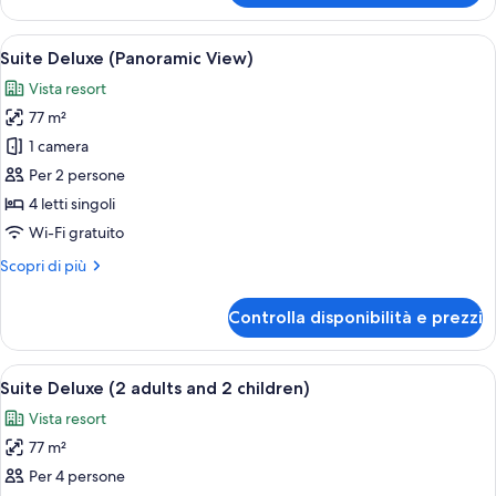
Deluxe,
vista
Apri
Una camera d'hotel con un letto grande
4
campo
Suite Deluxe (Panoramic View)
tutte
da
Vista resort
golf
le
77 m²
foto
per
1 camera
Suite
Per 2 persone
Deluxe
4 letti singoli
(Panoramic
Wi-Fi gratuito
View)
Altri
Scopri di più
dettagli
per
Controlla disponibilità e prezzi
Suite
Deluxe
(Panoramic
Apri
Una camera d'hotel con un letto grande
7
View)
Suite Deluxe (2 adults and 2 children)
tutte
Vista resort
le
77 m²
foto
per
Per 4 persone