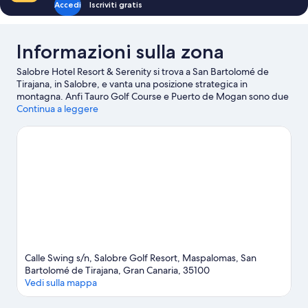
Accedi
Iscriviti gratis
Informazioni sulla zona
Salobre Hotel Resort & Serenity si trova a San Bartolomé de
Tirajana, in Salobre, e vanta una posizione strategica in
montagna. Anfi Tauro Golf Course e Puerto de Mogan sono due
tappe fondamentali per chi ama le attività. A livello naturalistico,
Continua a leggere
invece, tra le principali attrazioni della zona ci sono Dune di
Maspalomas e Spiaggia di Anfi. Viaggi con dei bambini? Che ne
dici di fare tappa a Parco acquatico del Lago Taurito e Parco
Divertimenti Holiday World Maspalomas? Buttati in acqua e
mettiti alla prova con una delle tante discipline sportive della
zona, tra cui kayak, immersioni subacquee e snorkeling. In
alternativa puoi divertirti all'aperto con attività come jogging e
gite a piedi o in bici.
Vai alla guida turistica di San Bartolomé de
Tirajana
Calle Swing s/n, Salobre Golf Resort, Maspalomas, San
Bartolomé de Tirajana, Gran Canaria, 35100
Vedi sulla mappa
Mappa