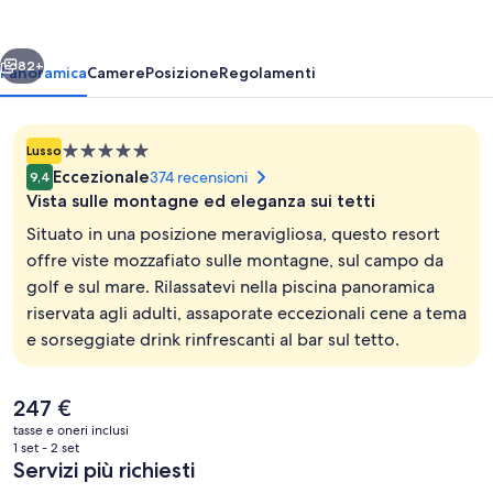
&
Serenity
ietro
Avanti
82+
Panoramica
Camere
Posizione
Regolamenti
Struttura
Lusso
a
Eccezionale
374 recensioni
9,4
5.0
Vista sulle montagne ed eleganza sui tetti
stelle
Situato in una posizione meravigliosa, questo resort
offre viste mozzafiato sulle montagne, sul campo da
golf e sul mare. Rilassatevi nella piscina panoramica
7 piscine all'aperto, lettini
riservata agli adulti, assaporate eccezionali cene a tema
e sorseggiate drink rinfrescanti al bar sul tetto.
Il
247 €
prezzo
tasse e oneri inclusi
attuale
1 set - 2 set
è
Servizi più richiesti
247 €