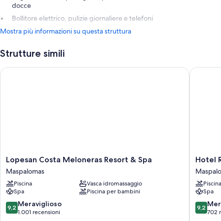
docce
Bollitore elettrico, pulizie giornaliere e telefoni
Mostra più informazioni su questa struttura
Strutture simili
Lopesan Costa Meloneras Resort & Spa
Hotel Ri
Lopesan
Hotel
Lopesan Costa Meloneras Resort & Spa
Hotel 
Costa
Riu
Maspalomas
Maspal
Meloneras
Palace
Piscina
Vasca idromassaggio
Piscin
Resort
Oasis
Spa
Piscina per bambini
Spa
&
Maspal
Spa
9.2
9.2
Meraviglioso
Mer
9,2
9,2
Maspalomas
su
su
1.001 recensioni
702 
10,
10,