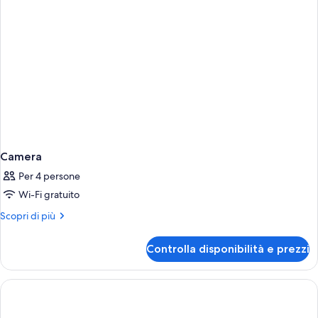
Camera
Per 4 persone
Wi-Fi gratuito
Altri
Scopri di più
dettagli
per
Controlla disponibilità e prezzi
Camera