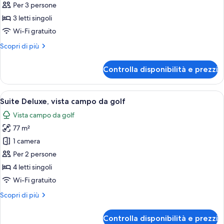
Tripla
Per 3 persone
Deluxe
3 letti singoli
Wi-Fi gratuito
Altri
Scopri di più
dettagli
per
Controlla disponibilità e prezzi
Tripla
Deluxe
Apri
Camera d'albergo con balcone, arredato
9
Suite Deluxe, vista campo da golf
tutte
Vista campo da golf
le
77 m²
foto
per
1 camera
Suite
Per 2 persone
Deluxe,
4 letti singoli
vista
Wi-Fi gratuito
campo
Altri
Scopri di più
da
dettagli
golf
per
Controlla disponibilità e prezzi
Suite