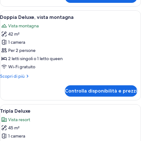
Junior
Apri
Una camera d'albergo con una TV a sch
5
Doppia Deluxe, vista montagna
tutte
Vista montagna
le
42 m²
foto
per
1 camera
Doppia
Per 2 persone
Deluxe,
2 letti singoli o 1 letto queen
vista
Wi-Fi gratuito
montagna
Altri
Scopri di più
dettagli
per
Controlla disponibilità e prezzi
Doppia
Deluxe,
vista
Apri
Una camera d'albergo con un letto, du
6
montagna
Tripla Deluxe
tutte
Vista resort
le
45 m²
foto
per
1 camera