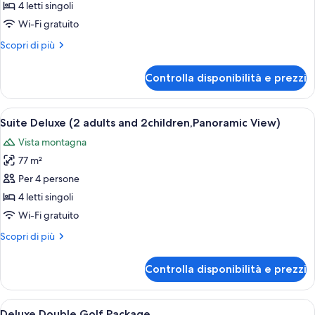
Suite
4 letti singoli
Deluxe
Wi-Fi gratuito
(2
Altri
Scopri di più
adults
dettagli
and
per
Controlla disponibilità e prezzi
Suite
2
Deluxe
children)
(2
Apri
Una camera d'hotel con un letto grande
5
adults
Suite Deluxe (2 adults and 2children,Panoramic View)
tutte
and
Vista montagna
2
le
children)
77 m²
foto
per
Per 4 persone
Suite
4 letti singoli
Deluxe
Wi-Fi gratuito
(2
Altri
Scopri di più
adults
dettagli
and
per
Controlla disponibilità e prezzi
Suite
2children,Panoramic
Deluxe
View)
(2
Apri
Una camera d'albergo con un letto, du
3
adults
Deluxe Double Golf Package