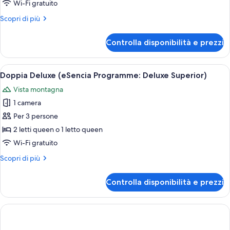
Wi-Fi gratuito
Room
Altri
Scopri di più
with
dettagli
Spa
per
Controlla disponibilità e prezzi
Access
Double
or
Twin
Apri
Una stanza moderna con un tavolo roto
9
Room
Doppia Deluxe (eSencia Programme: Deluxe Superior)
tutte
with
Vista montagna
Spa
le
Access
1 camera
foto
per
Per 3 persone
Doppia
2 letti queen o 1 letto queen
Deluxe
Wi-Fi gratuito
(eSencia
Altri
Scopri di più
Programme:
dettagli
Deluxe
per
Controlla disponibilità e prezzi
Doppia
Superior)
Deluxe
(eSencia
Programme:
Deluxe