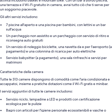
attività includono basket e mountain bike. Con un bar a bordo piscina,
una terrazza e il Wi-Fi gratuito in camera, avrai tutto ciò che ti serve per
un soggiorno piacevole.
Gli altri servizi includono:
7 piscine all'aperto e una piscina per bambini, con lettini e un bar
sull'acqua
Un parcheggio non assistito e un parcheggio con servizio di ritiro e
riconsegna auto gratuiti
Un servizio di noleggio biciclette, una navetta da e per l'aeroporto (a
pagamento) e una colonnina di ricarica per auto elettriche
Servizio babysitter (a pagamento), una sala rinfreschi e servizi per
matrimoni
Caratteristiche della camera
Tutte le 313 camere dispongono di comodità come l'aria condizionata e
accappatoi, insieme a pratiche dotazioni come il Wi-Fi gratis e minibar.
I servizi aggiuntivi di tutte le camere includono:
Servizio riciclo, lampadine a LED e prodotti con certificazione
ecologica per le pulizie
Bagni con articoli per l'igiene personale ecosostenibili e vasche o