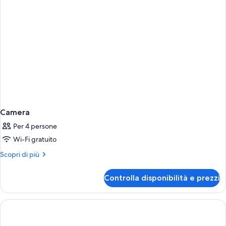
Superior)
Camera
Per 4 persone
Wi-Fi gratuito
Altri
Scopri di più
dettagli
per
Controlla disponibilità e prezzi
Camera