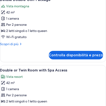
tutte
and
Vista montagna
2children,Panoramic
le
View)
42 m²
foto
per
1 camera
Deluxe
Per 2 persone
Double
2 letti singoli o 1 letto queen
Golf
Wi-Fi gratuito
Package
Altri
Scopri di più
dettagli
per
Controlla disponibilità e prezzi
Deluxe
Double
Golf
Apri
Una camera d'albergo con un letto, du
7
Package
Double or Twin Room with Spa Access
tutte
Vista resort
le
42 m²
foto
per
1 camera
Double
Per 2 persone
or
2 letti singoli o 1 letto queen
Twin