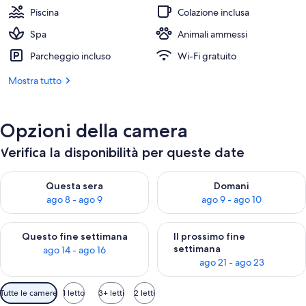
Piscina
Colazione inclusa
Spa
Animali ammessi
Parcheggio incluso
Wi-Fi gratuito
Mostra tutto
Opzioni della camera
Verifica la disponibilità per queste date
Verifica la disponibilità per questa sera, ago 8 - ago 9
Verifica la disponibilità per d
Questa sera
Domani
ago 8 - ago 9
ago 9 - ago 10
Verifica la disponibilità per questo fine settimana, ago 14 - ag
Verifica la disponibilità per i
Questo fine settimana
Il prossimo fine
settimana
ago 14 - ago 16
ago 21 - ago 23
Filtri
Tutte le camere
1 letto
3+ letti
2 letti
disponibili