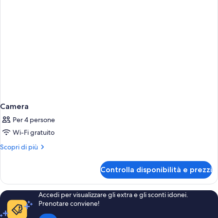
Camera
Per 4 persone
Wi-Fi gratuito
Altri
Scopri di più
dettagli
per
Controlla disponibilità e prezzi
Camera
Accedi per visualizzare gli extra e gli sconti idonei.
Prenotare conviene!