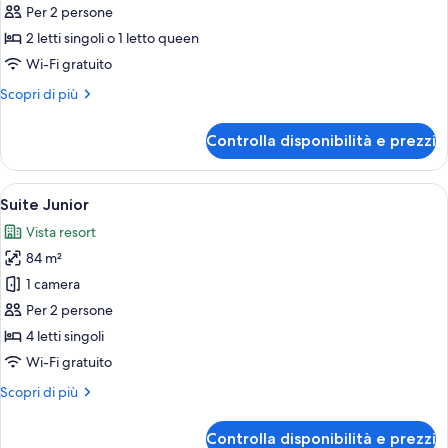
Doppia
Per 2 persone
Deluxe
2 letti singoli o 1 letto queen
Wi-Fi gratuito
Altri
Scopri di più
dettagli
per
Controlla disponibilità e prezzi
Doppia
Deluxe
Apri
Una camera d'albergo con un letto gra
10
Suite Junior
tutte
Vista resort
le
84 m²
foto
per
1 camera
Suite
Per 2 persone
Junior
4 letti singoli
Wi-Fi gratuito
Altri
Scopri di più
dettagli
per
Controlla disponibilità e prezzi
Suite