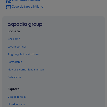
Centro di Milano: Hotel con servizio concierge
Cose da fare a Milano
Centro di Milano: Boutique hotel
Centro di Milano: Hotel ecosostenibili
Centro di Milano: Hotel sulla neve
Lombardia: Hotel sulla neve
Società
Lombardia: Resort e hotel con spa
Chi siamo
Lombardia: Hotel LGBTQIA+
Lavora con noi
Milano: B&B
Aggiungi la tua struttura
Milano: Pensioni
Partnership
Milano: Case private in affitto
Novità e comunicati stampa
Lombardia: Ville
Pubblicità
Lombardia: Castelli
Lombardia: Aparthotel
Esplora
Stazione metro di Cordusio: Ostelli
Viaggi in Italia
Centro di Milano: hotel
Hotel in Italia