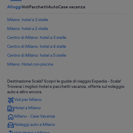
Alloggi
Voli
Pacchetti
Auto
Case vacanza
Milano: hotel a 3 stelle
Milano: hotel a 2 stelle
Centro di Milano: hotel a 3 stelle
Centro di Milano: hotel a 4 stelle
Centro di Milano: hotel a 5 stelle
Milano: Hotel con piscina
Milano: Hotel con animali ammessi
Destinazione Scala? Scopri le guide di viaggio Expedia - Scala!
Milano: Hotel per fare shopping
Troverai i migliori hotel e pacchetti vacanza, offerte sul noleggio
Milano: Resort e hotel con spa
auto e altro ancora.
Voli per Milano
Centro storico: Hotel economici
Hotel a Milano
Centro storico: Hotel con piscina
Milano - Case Vacanze
Brera: Hotel per chi ama l'avventura
Noleggi auto a Milano
Centro di Milano: Hotel per fare shopping
Voli+Hotel a Milano