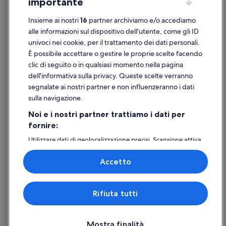
Centro di Milano: hotel Relais & Chateaux
importante
Linee guida sui contenuti e segnalazione dei contenuti
Centro di Milano: Boscolo Hotels
Insieme ai nostri
16
partner archiviamo e/o accediamo
Supporto
Centro storico: Chateaux & Hotels Collection
alle informazioni sul dispositivo dell'utente, come gli ID
univoci nei cookie, per il trattamento dei dati personali.
Centro storico: B&B Hotels
Assistenza clienti
È possibile accettare o gestire le proprie scelte facendo
Contattaci
clic di seguito o in qualsiasi momento nella pagina
dell'informativa sulla privacy. Queste scelte verranno
Come cancellare un volo
segnalate ai nostri partner e non influenzeranno i dati
Come modificare la prenotazione di un hotel o una casa vacanze
sulla navigazione.
Tempistiche per i rimborsi
Noi e i nostri partner trattiamo i dati per
fornire:
Utilizzare un coupon Expedia
Utilizzare dati di geolocalizzazione precisi. Scansione attiva
Documenti per i viaggi internazionali
delle caratteristiche del dispositivo ai fini
dell’identificazione. Archiviare informazioni su dispositivo
Accetto
e/o accedervi. Pubblicità e contenuti personalizzati,
misurazione delle prestazioni dei contenuti e degli
annunci, ricerche sul pubblico, sviluppo di servizi.
Expedia, Inc. non è responsabile dei contenuti di siti esterni.
Rifiuta tutti
Elenco dei partner (fornitori)
© 2026 Expedia, Inc., una società di Expedia Group. Tutti i diritti riservati.
Expedia e il logo di Expedia sono marchi registrati o marchi di Expedia,
Inc.
Mostra finalità