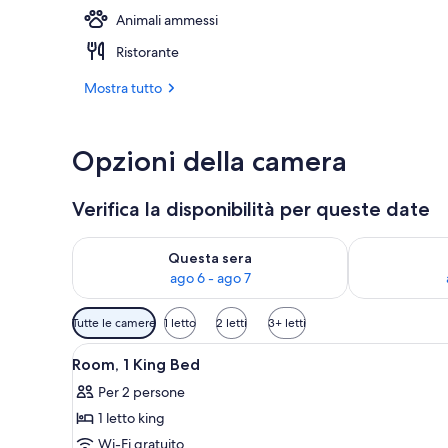
Animali ammessi
Cocktail bar
Ristorante
Mostra tutto
Opzioni della camera
Verifica la disponibilità per queste date
Verifica la disponibilità per questa sera, ago 6 - ago
Verifica la di
Questa sera
ago 6 - ago 7
Filtri
Tutte le camere
1 letto
2 letti
3+ letti
disponibili
Apri
Una camera d'albergo con un let
per
5
Room, 1 King Bed
tutte
le
Per 2 persone
le
camere
1 letto king
foto
per
Wi-Fi gratuito