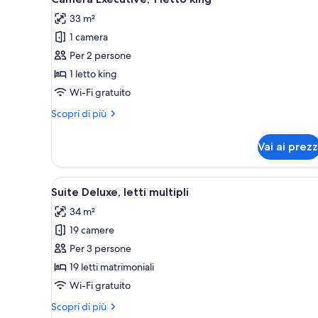
tutte
33 m²
le
1 camera
foto
per
Per 2 persone
Camera
1 letto king
Executive,
Wi-Fi gratuito
1
Altri
Scopri di più
letto
dettagli
king
per
Vai ai prezz
Camera
Executive,
1
Apri
Suite Deluxe, letti multipli | Bi
5
letto
Suite Deluxe, letti multipli
tutte
king
34 m²
le
19 camere
foto
per
Per 3 persone
Suite
19 letti matrimoniali
Deluxe,
Wi-Fi gratuito
letti
Altri
Scopri di più
multipli