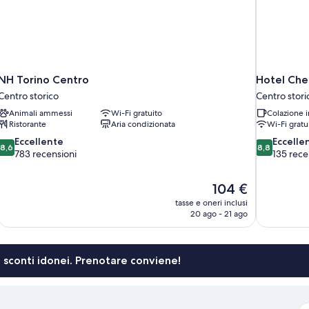
NH Torino Centro
Hotel Che
Centro storico
Centro stori
Animali ammessi
Wi-Fi gratuito
Colazione i
Ristorante
Aria condizionata
Wi-Fi gratu
8.6
8.8
Eccellente
Eccelle
8,6
8,8
su
su
783 recensioni
135 rece
10,
10,
Eccellente,
Eccellente,
Il
104 €
783
135
prezzo
recensioni
recensioni
tasse e oneri inclusi
attuale
20 ago - 21 ago
è
104 €
li sconti idonei. Prenotare conviene!