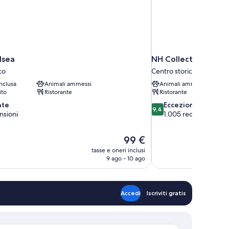
lsea
NH Collection Torino
co
Centro storico
nclusa
Animali ammessi
Animali ammessi
ito
Ristorante
Ristorante
9.4
nte
Eccezionale
9,4
su
nsioni
1.005 recensioni
10,
Eccezionale,
Il
99 €
1.005
prezzo
recensioni
tasse e oneri inclusi
attuale
9 ago - 10 ago
è
99 €
Accedi
Iscriviti gratis