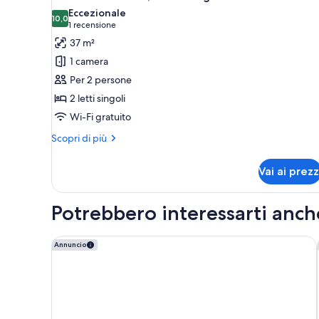
tutte
Eccezionale
le
10,0
10,0 su 10
(1
1 recensione
foto
recensione)
37 m²
per
1 camera
Camera
Per 2 persone
Executive,
2 letti singoli
2
Wi-Fi gratuito
letti
singoli
Altri
Scopri di più
dettagli
per
Vai ai prezz
Camera
Executive,
2
Potrebbero interessarti anch
letti
singoli
Twelve Hotel
Annuncio