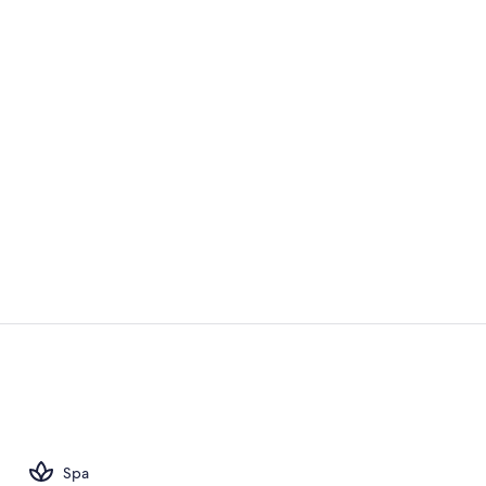
Idromassaggi
Hall
Spa