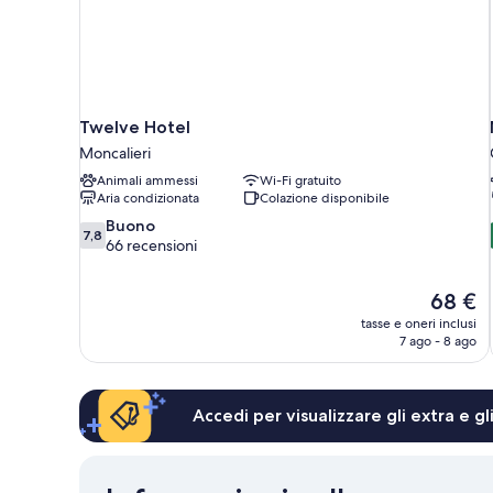
Twelve Hotel
Moncalieri
Animali ammessi
Wi-Fi gratuito
Aria condizionata
Colazione disponibile
7.8
Buono
7,8
su
66 recensioni
10,
Buono,
Il
68 €
66
prezzo
recensioni
tasse e oneri inclusi
attuale
7 ago - 8 ago
è
68 €
Accedi per visualizzare gli extra e g