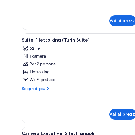
dettagli
per
Suite
Deluxe,
Vai ai prezz
letti
multipli
Apri
Una moderna camera d'albergo c
6
Suite, 1 letto king (Turin Suite)
tutte
62 m²
le
1 camera
foto
per
Per 2 persone
Suite,
1 letto king
1
Wi-Fi gratuito
letto
Altri
Scopri di più
king
dettagli
(Turin
per
Suite,
Suite)
1
Vai ai prezz
letto
king
(Turin
Apri
Una camera d'albergo con due le
Suite)
8
Camera Executive, 2 letti singoli