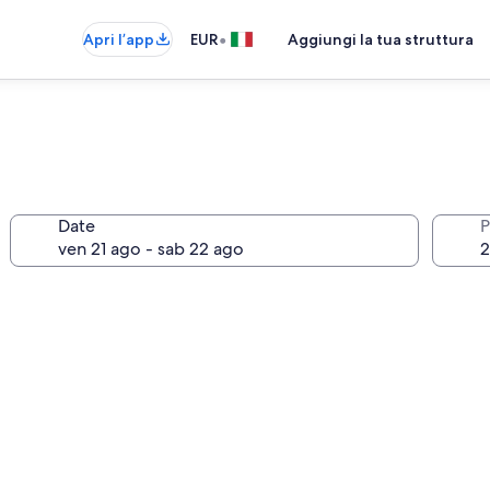
•
Apri l’app
EUR
Aggiungi la tua struttura
Date
P