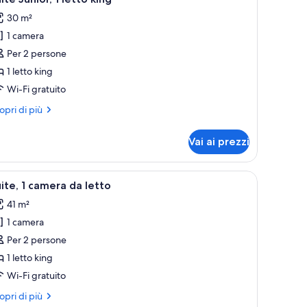
utte
30 m²
1 camera
oto
er
Per 2 persone
uite
1 letto king
unior,
Wi-Fi gratuito
ri
opri di più
etto
ttagli
ing
r
Vai ai prezzi
ite
nior,
e, un tavolo e ampie finestre con vista sulla città.
pri
Smart TV
8
tto
ite, 1 camera da letto
utte
ng
41 m²
1 camera
oto
er
Per 2 persone
ite,
1 letto king
Wi-Fi gratuito
amera
ri
opri di più
a