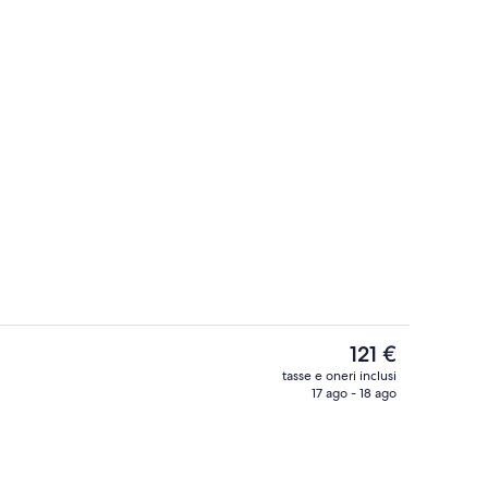
o al coperto
Facciata della struttura - sera/notte
Il
121 €
prezzo
tasse e oneri inclusi
attuale
17 ago - 18 ago
Piscina al coperto
è
121 €