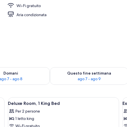
Wi-Fi gratuito
Aria condizionata
 7
sponibilità per domani, ago 7 - ago 8
Verifica la disponibilità per questo fi
Domani
Questo fine settimana
ago 7 - ago 8
ago 7 - ago 9
to, due sedie, un tavolino e tre finestre.
Apri
Una camera d'albergo con un letto, due 
A
8
Deluxe Room, 1 King Bed
Ex
tutte
t
Per 2 persone
le
le
1 letto king
foto
f
per
p
Wi-Fi gratuito