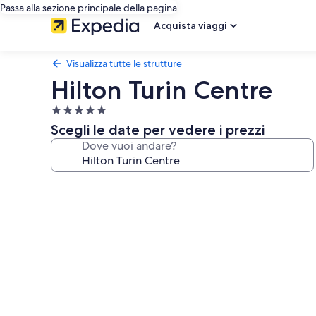
Passa alla sezione principale della pagina
Acquista viaggi
Visualizza tutte le strutture
Hilton Turin Centre
Struttura
a
Scegli le date per vedere i prezzi
5.0
Dove vuoi andare?
stelle
Galleria
fotografica
per
Hilton
Turin
Centre