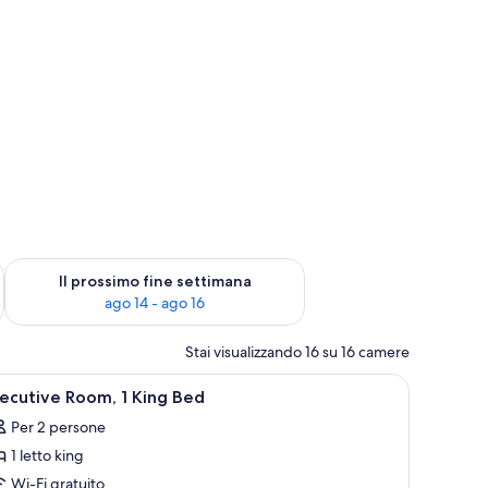
ne settimana, ago 7 - ago 9
Verifica la disponibilità per il prossimo fine settimana, ago 14 
Il prossimo fine settimana
ago 14 - ago 16
Stai visualizzando 16 su 16 camere
sedie, un tavolino e vista sugli edifici attraverso ampie finestre.
pri
Biancheria da letto di alta qualità, copriletto 
3
ecutive Room, 1 King Bed
utte
Per 2 persone
1 letto king
oto
er
Wi-Fi gratuito