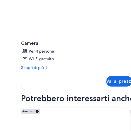
Camera
Per 4 persone
Wi-Fi gratuito
Altri
Scopri di più
dettagli
per
Vai ai prezz
Camera
Potrebbero interessarti anch
DoubleTree by Hilton Turin Lingotto
Annuncio