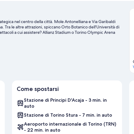
rategica nel centro della città. Mole Antonelliana e Via Garibaldi
. Tra le altre attrazioni, spiccano Orto Botanico dell'Università di
spettacoli a cui assistere? Allianz Stadium o Torino Olympic Arena
 per te.
Vai alla guida turistica di Torino
Come spostarsi
Stazione di Principi D'Acaja - 3 min. in
auto
Stazione di Torino Stura - 7 min. in auto
Aeroporto internazionale di Torino (TRN)
- 22 min. in auto