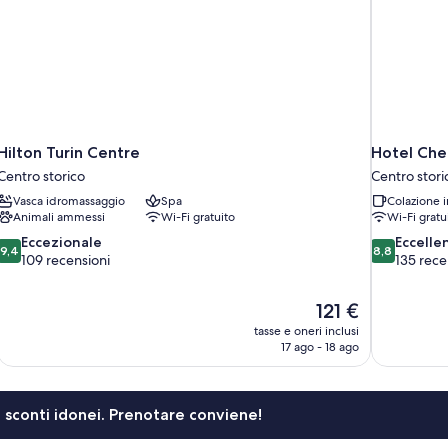
Hilton Turin Centre
Hotel Che
Centro storico
Centro stori
Vasca idromassaggio
Spa
Colazione i
Animali ammessi
Wi-Fi gratuito
Wi-Fi gratu
9.4
8.8
Eccezionale
Eccelle
9,4
8,8
su
su
109 recensioni
135 rece
10,
10,
Eccezionale,
Eccellente,
Il
121 €
109
135
prezzo
recensioni
recensioni
tasse e oneri inclusi
attuale
17 ago - 18 ago
è
121 €
li sconti idonei. Prenotare conviene!