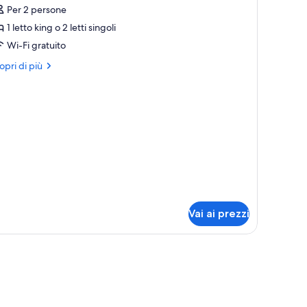
Per 2 persone
oto
er
1 letto king o 2 letti singoli
ouble
Wi-Fi gratuito
oom
ri
opri di più
iberty
ttagli
r
uble
oom
berty
Vai ai prezzi