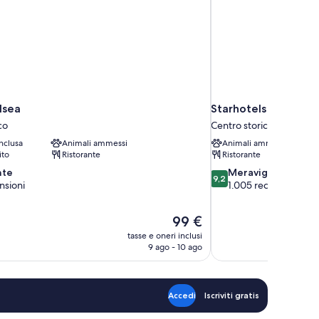
lsea
Starhotels Majestic
co
Centro storico
nclusa
Animali ammessi
Animali ammessi
ito
Ristorante
Ristorante
9.2
nte
Meraviglioso
9,2
su
nsioni
1.005 recensioni
10,
Meraviglioso,
Il
99 €
1.005
prezzo
recensioni
tasse e oneri inclusi
attuale
9 ago - 10 ago
è
99 €
Accedi
Iscriviti gratis