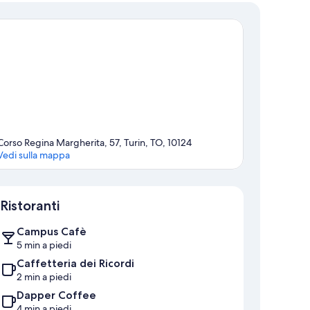
Corso Regina Margherita, 57, Turin, TO, 10124
Vedi sulla mappa
Mappa
Ristoranti
Campus Cafè
5 min a piedi
Caffetteria dei Ricordi
2 min a piedi
Dapper Coffee
4 min a piedi