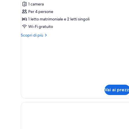
1 camera
foto
per
Per 4 persone
Camera
1 letto matrimoniale e 2 letti singoli
Deluxe
Wi-Fi gratuito
Altri
Scopri di più
dettagli
per
Camera
Deluxe
Vai ai prezz