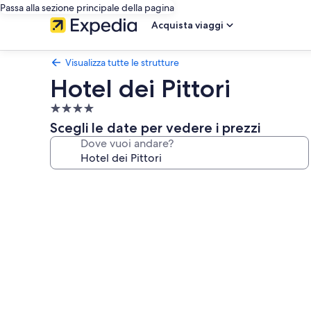
Passa alla sezione principale della pagina
Acquista viaggi
Visualizza tutte le strutture
Hotel dei Pittori
Struttura
a
Scegli le date per vedere i prezzi
4.0
Dove vuoi andare?
stelle
Galleria
fotografica
per
Hotel
dei
Pittori