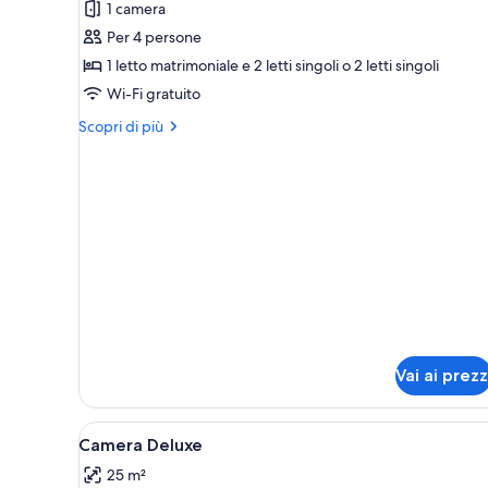
1 camera
Camera
Per 4 persone
(Liberty)
1 letto matrimoniale e 2 letti singoli o 2 letti singoli
Wi-Fi gratuito
Altri
Scopri di più
dettagli
per
Camera
(Liberty)
Vai ai prezz
Apri
Una camera da letto ordinata 
3
Camera Deluxe
tutte
25 m²
le