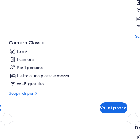
D
S
Alt
Sc
de
Camera Classic
pe
15 m²
Do
Su
1 camera
Per 1 persona
1 letto a una piazza e mezza
Wi-Fi gratuito
Altri
Scopri di più
dettagli
per
i
Vai ai prezzi
Camera
Classic
con un letto grande, un comodino, una panca e un quadro raffigurante un p
A
D
t
le