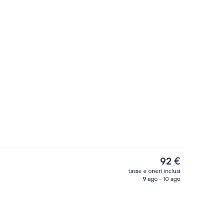
Esterni
Il
92 €
prezzo
tasse e oneri inclusi
attuale
9 ago - 10 ago
Terrazza/patio
è
92 €