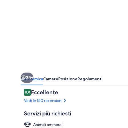
35+
Panoramica
Camere
Posizione
Regolamenti
Recensioni
Eccellente
8,8
8,8 su 10
Vedi le 150 recensioni
Servizi più richiesti
Animali ammessi