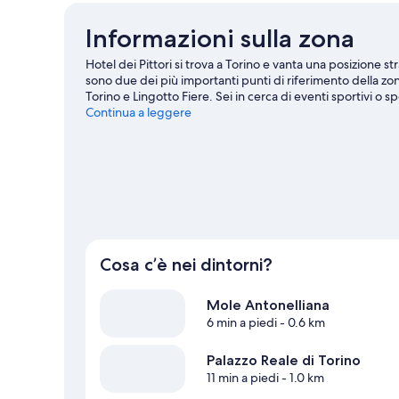
Informazioni sulla zona
Hotel dei Pittori si trova a Torino e vanta una posizione st
sono due dei più importanti punti di riferimento della zona
Torino e Lingotto Fiere. Sei in cerca di eventi sportivi o 
potrebbero avere in programma qualcosa di interessante
Continua a leggere
Cosa c’è nei dintorni?
Mole Antonelliana
6 min a piedi
- 0.6 km
Palazzo Reale di Torino
11 min a piedi
- 1.0 km