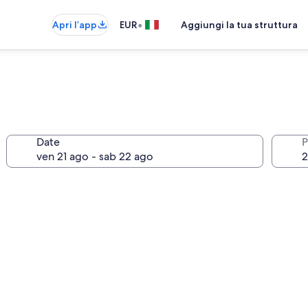
•
Apri l’app
EUR
Aggiungi la tua struttura
Date
P