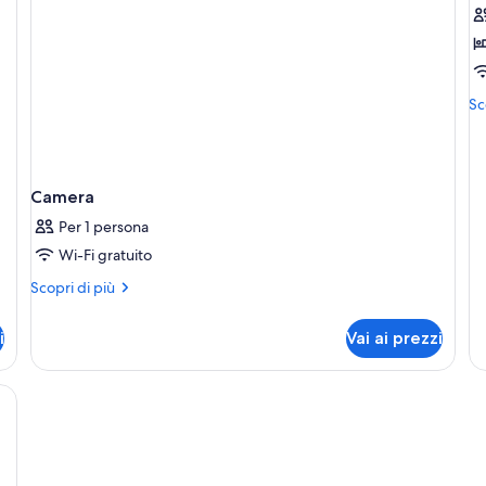
f
p
D
R
Alt
Sc
L
de
pe
Do
R
Camera
Li
Per 1 persona
Wi-Fi gratuito
Altri
Scopri di più
dettagli
per
i
Vai ai prezzi
Camera