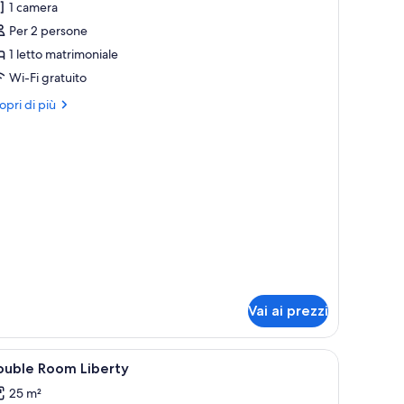
1 camera
oppia
Per 2 persone
uperior
1 letto matrimoniale
Wi-Fi gratuito
ri
opri di più
ttagli
r
ppia
perior
Vai ai prezzi
onte al muro.
pri
Biancheria da letto di alta qualità, copriletto 
24
ouble Room Liberty
utte
25 m²