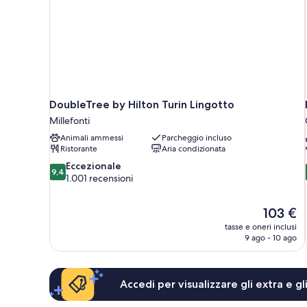
DoubleTree by Hilton Turin Lingotto
Millefonti
Animali ammessi
Parcheggio incluso
Ristorante
Aria condizionata
9.4
Eccezionale
9,4
su
1.001 recensioni
10,
Eccezionale,
Il
103 €
1.001
prezzo
recensioni
tasse e oneri inclusi
attuale
9 ago - 10 ago
è
103 €
Accedi per visualizzare gli extra e g