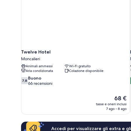
Twelve Hotel
Moncalieri
Animali ammessi
Wi-Fi gratuito
Aria condizionata
Colazione disponibile
7.8
Buono
7,8
su
66 recensioni
10,
Buono,
Il
68 €
66
prezzo
recensioni
tasse e oneri inclusi
attuale
7 ago - 8 ago
è
68 €
Accedi per visualizzare gli extra e g