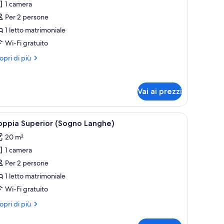
1 camera
uperior
Per 2 persone
ouble
1 letto matrimoniale
Sogno
Wi-Fi gratuito
ianduiotto)
ri
opri di più
ttagli
r
perior
Vai ai prezzi
uble
ogno
anduiotto)
 vassoio contenente cibo e una bevanda, una testiera con display digitale e
pri
Camera d'albergo con un letto grande, un como
5
oppia Superior (Sogno Langhe)
utte
20 m²
1 camera
oto
er
Per 2 persone
oppia
1 letto matrimoniale
uperior
Wi-Fi gratuito
Sogno
ri
opri di più
anghe)
ttagli
r