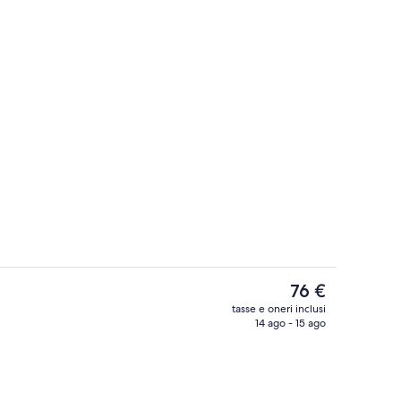
Dettaglio interni
Il
76 €
prezzo
tasse e oneri inclusi
attuale
14 ago - 15 ago
ioni
Superior Double (Sogno Gianduiotto) | 
è
76 €