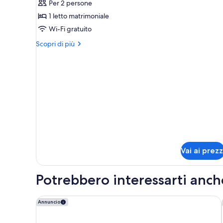
Per 2 persone
foto
singoli
per
1 letto matrimoniale
Double
Wi-Fi gratuito
economy
Altri
Scopri di più
dettagli
per
Double
economy
Vai ai prezz
Potrebbero interessarti anch
Twelve Hotel
Annuncio