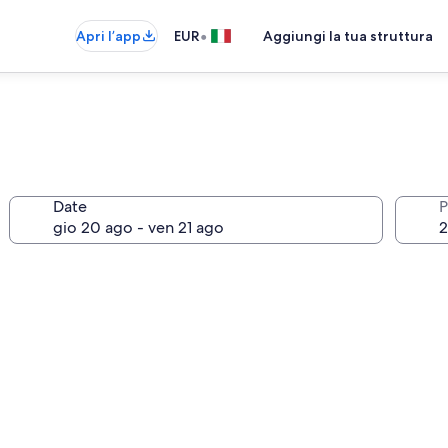
•
Apri l’app
EUR
Aggiungi la tua struttura
Date
P