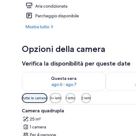
Aria condizionata
Ingresso dell
Parcheggio disponibile
Mostra tutto
Opzioni della camera
Verifica la disponibilità per queste date
Verifica la disponibilità per questa sera, ago 6 - ago
Verifica la di
Questa sera
ago 6 - ago 7
Filtri
Tutte le camere
3+ letti
1 letto
2 letti
disponibili
Apri
Camera d'albergo moderna con 
per
5
Camera quadrupla
tutte
le
25 m²
le
camere
1 camera
foto
per
Per 4 persone