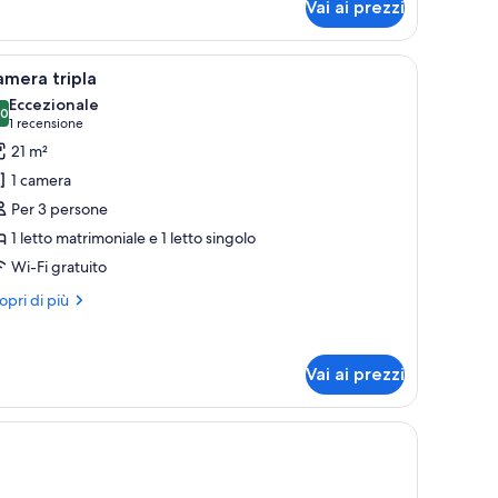
Vai ai prezzi
ppia
perior
ogno
na panca, un armadio e un comodino.
pri
Camera d'albergo con due letti, un piccolo ta
4
nghe)
mera tripla
utte
Eccezionale
,0
0,0 su 10
(1
1 recensione
oto
recensione)
21 m²
er
1 camera
amera
Per 3 persone
ipla
1 letto matrimoniale e 1 letto singolo
Wi-Fi gratuito
ri
opri di più
ttagli
r
mera
Vai ai prezzi
pla