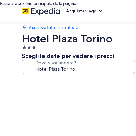
Passa alla sezione principale della pagina
Acquista viaggi
Visualizza tutte le strutture
Hotel Plaza Torino
Struttura
a
Scegli le date per vedere i prezzi
3.0
Dove vuoi andare?
stelle
Galleria
fotografica
per
Hotel
Plaza
Torino