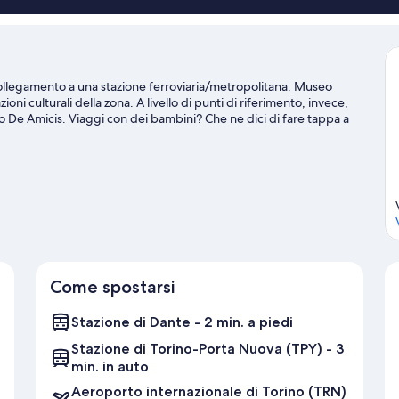
n collegamento a una stazione ferroviaria/metropolitana. Museo
ioni culturali della zona. A livello di punti di riferimento, invece,
De Amicis. Viaggi con dei bambini? Che ne dici di fare tappa a
tadium e andare a vedere un evento sportivo o uno spettacolo.
elle vicinanze, come jogging e golf.
Vai alla guida turistica di Torino
Come spostarsi
Stazione di Dante - 2 min. a piedi
Stazione di Torino-Porta Nuova (TPY) - 3
min. in auto
Aeroporto internazionale di Torino (TRN)