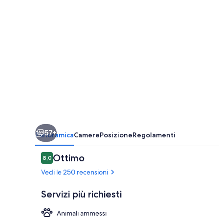
57+
Panoramica
Camere
Posizione
Regolamenti
Recensioni
Ottimo
8,0
8,0 su 10
Vedi le 250 recensioni
Servizi più richiesti
Animali ammessi