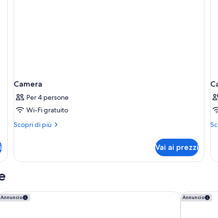
2
letti
singoli
Camera
C
Per 4 persone
Wi-Fi gratuito
Altri
Alt
Scopri di più
Sc
dettagli
de
per
pe
i
Vai ai prezzi
Camera
Ca
e
DoubleTree by Hilton Turin Lingotto
Hilton Tur
Annuncio
Annuncio