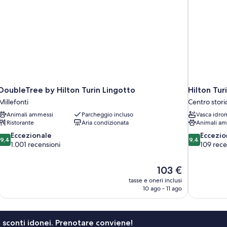
DoubleTree by Hilton Turin Lingotto
Hilton Tur
Millefonti
Centro stori
Animali ammessi
Parcheggio incluso
Vasca idro
Ristorante
Aria condizionata
Animali am
9.4
9.4
Eccezionale
Eccezio
9,4
9,4
su
su
1.001 recensioni
109 rece
10,
10,
Eccezionale,
Eccezionale,
Il
103 €
1.001
109
prezzo
recensioni
recensioni
tasse e oneri inclusi
attuale
10 ago - 11 ago
è
103 €
li sconti idonei. Prenotare conviene!