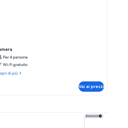
amera
Per 4 persone
Wi-Fi gratuito
ri
opri di più
ttagli
r
Vai ai prezzi
mera
in Centre
Hotel Chelsea
Annuncio