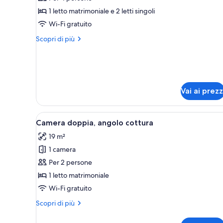
Camera
1 letto matrimoniale e 2 letti singoli
quadrupla
Wi-Fi gratuito
Altri
Scopri di più
dettagli
per
Camera
quadrupla
Vai ai prezz
Apri
Una camera d'albergo con un let
5
Camera doppia, angolo cottura
tutte
19 m²
le
1 camera
foto
per
Per 2 persone
Camera
1 letto matrimoniale
doppia,
Wi-Fi gratuito
angolo
Altri
Scopri di più
cottura
dettagli
per