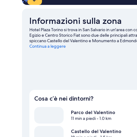
Informazioni sulla zona
Hotel Plaza Torino si trova in San Salvario in un'area co
Egizio e Centro Storico Fiat sono due delle principali attraz
spiccano Castello del Valentino e Monumento a Edmondo 
Lingotto Fiere, o di prendere dei biglietti per Allianz S
Continua a leggere
Dedica del tempo a scoprire tutte le attività e i servizi n
Cosa c’è nei dintorni?
Parco del Valentino
11 min a piedi
- 1.0 km
Castello del Valentino