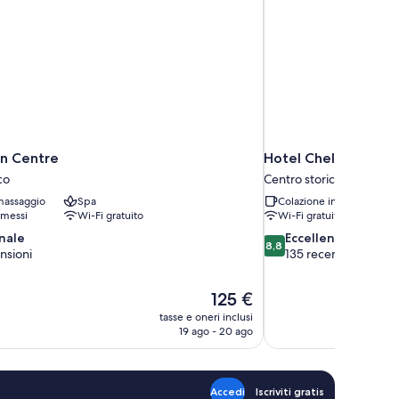
in Centre
Hotel Chelsea
co
Centro storico
massaggio
Spa
Colazione inclusa
messi
Wi-Fi gratuito
Wi-Fi gratuito
8.8
nale
Eccellente
8,8
su
nsioni
135 recensioni
10,
Eccellente,
Il
125 €
135
prezzo
recensioni
tasse e oneri inclusi
attuale
19 ago - 20 ago
è
125 €
Accedi
Iscriviti gratis