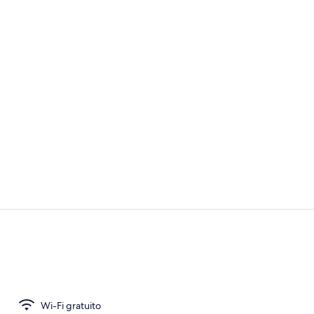
Interni
Sala per riun
Wi-Fi gratuito