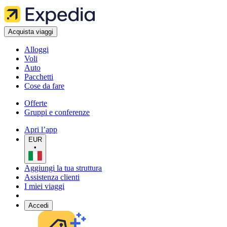
Acquista viaggi
Alloggi
Voli
Auto
Pacchetti
Cose da fare
Offerte
Gruppi e conferenze
Apri l’app
EUR
•
Aggiungi la tua struttura
Assistenza clienti
I miei viaggi
Accedi