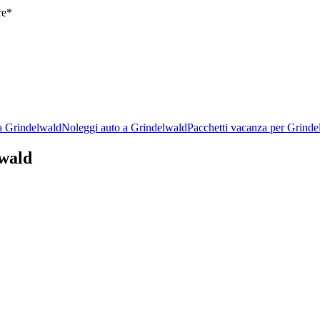
re*
a Grindelwald
Noleggi auto a Grindelwald
Pacchetti vacanza per Grinde
lwald