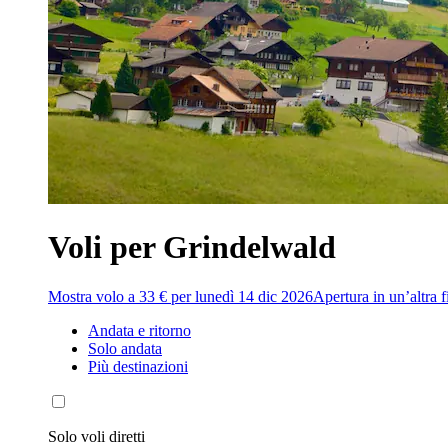
Voli per Grindelwald
Mostra volo a 33 € per lunedì 14 dic 2026
Apertura in un’altra f
Andata e ritorno
Solo andata
Più destinazioni
Solo voli diretti