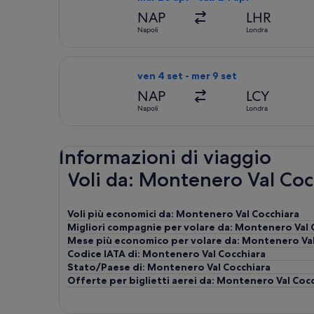
NAP
LHR
Napoli
Londra
Seleziona il volo KLM, in partenza ve
ven 4 set - mer 9 set
NAP
LCY
Napoli
Londra
Informazioni di viaggio
Voli da: Montenero Val Coc
Voli più economici da: Montenero Val Cocchiara
Migliori compagnie per volare da: Montenero Val 
Mese più economico per volare da: Montenero Val
Codice IATA di: Montenero Val Cocchiara
Stato/Paese di: Montenero Val Cocchiara
Offerte per biglietti aerei da: Montenero Val Coc