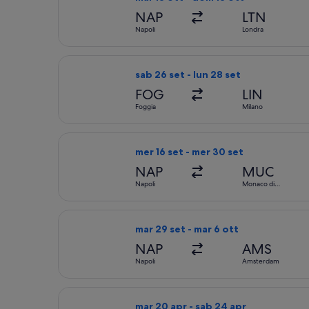
NAP
LTN
Napoli
Londra
Seleziona il volo AeroItalia, in parte
sab 26 set - lun 28 set
FOG
LIN
Foggia
Milano
Seleziona il volo easyJet, in partenz
mer 16 set - mer 30 set
NAP
MUC
Napoli
Monaco di
Baviera
Seleziona il volo easyJet, in partenz
mar 29 set - mar 6 ott
NAP
AMS
Napoli
Amsterdam
Seleziona il volo British Airways, in 
mar 20 apr - sab 24 apr