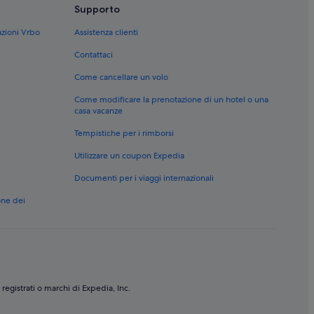
Supporto
o
azioni Vrbo
Assistenza clienti
Contattaci
Come cancellare un volo
Come modificare la prenotazione di un hotel o una
tto
casa vacanze
Tempistiche per i rimborsi
Utilizzare un coupon Expedia
Documenti per i viaggi internazionali
one dei
partamenti
 registrati o marchi di Expedia, Inc.