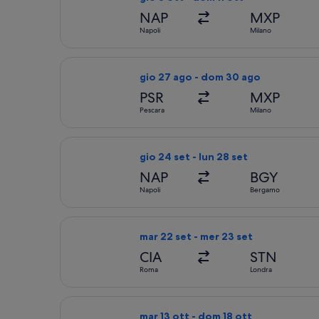
NAP
MXP
Napoli
Milano
Seleziona il volo Ryanair, in partenz
gio 27 ago - dom 30 ago
PSR
MXP
Pescara
Milano
Seleziona il volo Ryanair, in partenza
gio 24 set - lun 28 set
NAP
BGY
Napoli
Bergamo
Seleziona il volo Ryanair, in partenz
mar 22 set - mer 23 set
CIA
STN
Roma
Londra
Seleziona il volo Ryanair, in partenza
mar 13 ott - dom 18 ott