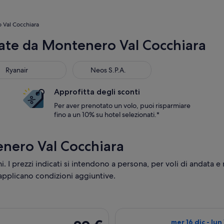
o Val Cocchiara
ate da Montenero Val Cocchiara
Ryanair
Neos S.P.A.
Approfitta degli sconti
Per aver prenotato un volo, puoi risparmiare
fino a un 10% su hotel selezionati.*
enero Val Cocchiara
ni. I prezzi indicati si intendono a persona, per voli di andata 
 applicano condizioni aggiuntive.
artenza gio 8 ott da Napoli a Milano, con ritorno dom 11 ott, al
Seleziona il volo
29 €
mer 16 dic - lun