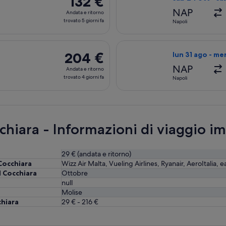
132 €
Andata
NAP
Andata e ritorno
e
trovato 5 giorni fa
Napoli
ritorno,
trovato
n 4 set da Napoli a Londra, con ritorno mer 9 set, al prezzo di 
Seleziona il volo
5
204 €
204 €
lun 31 ago - me
giorni
Andata
NAP
Andata e ritorno
fa
e
trovato 4 giorni fa
Napoli
ritorno,
trovato
4
giorni
chiara - Informazioni di viaggio i
fa
29 € (andata e ritorno)
Cocchiara
Wizz Air Malta, Vueling Airlines, Ryanair, AeroItalia, 
 Cocchiara
Ottobre
null
Molise
chiara
29 € - 216 €