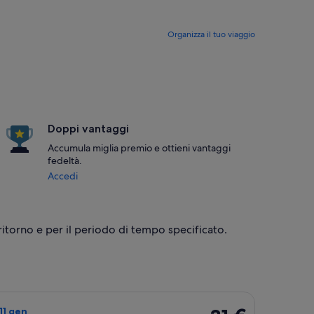
Organizza il tuo viaggio
Doppi vantaggi
Accumula miglia premio e ottieni vantaggi
fedeltà.
Accedi
e ritorno e per il periodo di tempo specificato.
 prezzo di 29 € (trovato 3 ore fa)
 Vueling Airlines, in partenza mer 16 dic da Napoli a Barcellona, 
31 €
 11 gen