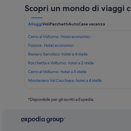
Scopri un mondo di viaggi 
Alloggi
Voli
Pacchetti
Auto
Case vacanza
Cerro al Volturno: Hotel economici
Pizzone: Hotel economici
Rionero Sannitico: hotel a 4 stelle
Rocchetta a Volturno: hotel a 2 stelle
Cerro al Volturno: hotel a 5 stelle
Montenero Val Cocchiara: hotel a 4 stelle
Castel San Vincenzo: hotel a 4 stelle
Pizzone: hotel a 5 stelle
*Disponibile per gli iscritti a Expedia.
Castello Pandone: hotel nelle vicinanze
Abbazia di San Vincenzo al Volturno: hotel nelle vicinanze
Forlì del Sannio: hotel