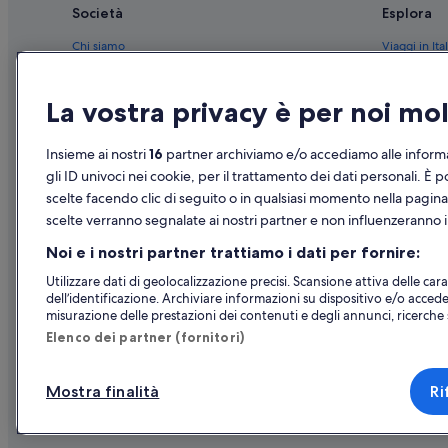
Pizzone: hotel
Società
Esplora
San Vittorino: B&B
Chi siamo
Viaggi in Ital
San Vittorino: Guest house
Lavora con noi
Hotel in Ital
Rocchetta a Volturno: Campeggi
La vostra privacy è per noi m
Aggiungi la tua struttura
Case vacanze
Forlì del Sannio: Appartamenti
Partnership
Pacchetti vac
Insieme ai nostri
16
partner archiviamo e/o accediamo alle informa
Forlì del Sannio: B&B
Novità e comunicati stampa
Voli domesti
gli ID univoci nei cookie, per il trattamento dei dati personali. È p
Forlì del Sannio: Aparthotel
scelte facendo clic di seguito o in qualsiasi momento nella pagina
Pubblicità
Noleggio aut
Pizzone: Inn
scelte verranno segnalate ai nostri partner e non influenzeranno i 
Tutte le tipo
Pizzone: Case private in affitto
Noi e i nostri partner trattiamo i dati per fornire:
Pizzone: B&B
Utilizzare dati di geolocalizzazione precisi. Scansione attiva delle carat
dell’identificazione. Archiviare informazioni su dispositivo e/o accede
Rionero Sannitico: Guest house
misurazione delle prestazioni dei contenuti e degli annunci, ricerche s
Rionero Sannitico: Case private in affitto
Elenco dei partner (fornitori)
Montenero Val Cocchiara: Campeggi
Mostra finalità
Ri
Montenero Val Cocchiara: Case private in affitto
© 2026 Expedia, Inc., una societ
Montenero Val Cocchiara: Affittacamere