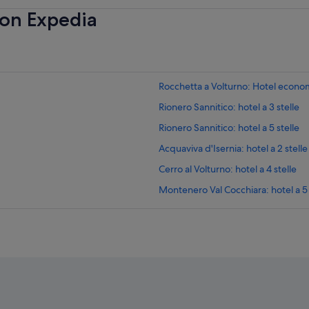
con Expedia
Rocchetta a Volturno: Hotel econom
Rionero Sannitico: hotel a 3 stelle
Rionero Sannitico: hotel a 5 stelle
Acquaviva d'Isernia: hotel a 2 stelle
Cerro al Volturno: hotel a 4 stelle
Montenero Val Cocchiara: hotel a 5 
Pizzone: hotel a 4 stelle
Rionero Sannitico: hotel
Cerro al Volturno: hotel
Lago di Castel San Vincenzo: hotel 
Castel San Vincenzo: hotel