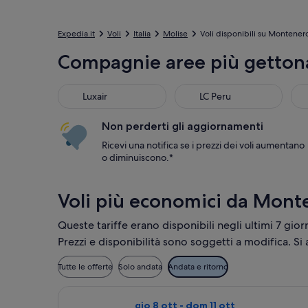
Expedia.it
Voli
Italia
Molise
Voli disponibili su Montener
Compagnie aree più getton
Luxair
LC Peru
Non perderti gli aggiornamenti
Ricevi una notifica se i prezzi dei voli aumentano
o diminuiscono.*
Voli più economici da Mont
Queste tariffe erano disponibili negli ultimi 7 gior
Prezzi e disponibilità sono soggetti a modifica. Si
Tutte le offerte
Solo andata
Andata e ritorno
Seleziona il volo Wizz Air Malta, in p
gio 8 ott - dom 11 ott