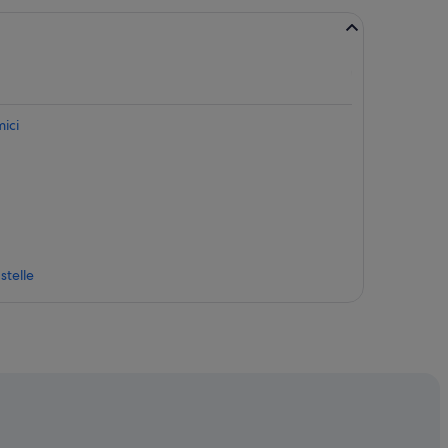
ici
stelle
nelle vicinanze