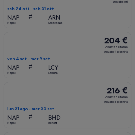
e
trovato ieri
ritorno,
sab 24 ott - sab 31 ott
trovato
NAP
ARN
ieri
Napoli
Stoccolma
Seleziona il volo KLM, in partenza ven 4 set da Napoli a Londr
204 €
204 €
Andata
Andata e ritorno
e
trovato 4 giorni fa
ritorno,
ven 4 set - mer 9 set
trovato
NAP
LCY
4
Napoli
Londra
giorni
fa
Seleziona il volo KLM, in partenza lun 31 ago da Napoli a Belf
216 €
216 €
Andata
Andata e ritorno
e
trovato 6 giorni fa
ritorno,
lun 31 ago - mer 30 set
trovato
NAP
BHD
6
Napoli
Belfast
giorni
fa
Seleziona il volo Swiss International Air Lines, in partenza v