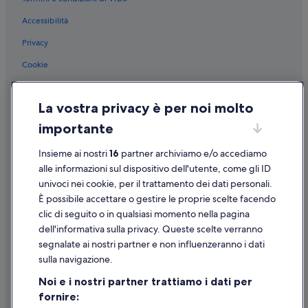
Montenero Val Cocchiara: Affittacamere
Accessibilità
Montenero Val Cocchiara: Resort
Privacy
Montenero Val Cocchiara: Ostelli
Miranda: B&B
Cookie
Miranda: Appartamenti
Condizioni per l'utilizzo
La vostra privacy è per noi molto
Miranda: Guest house
Informazioni legali/Contatti
importante
Miranda: Affittacamere
Linee guida sui contenuti e segnalazione dei contenuti
Miranda: Case private in affitto
Insieme ai nostri
16
partner archiviamo e/o accediamo
Supporto
Castel San Vincenzo: Agriturismi
alle informazioni sul dispositivo dell'utente, come gli ID
univoci nei cookie, per il trattamento dei dati personali.
Assistenza clienti
Acquaviva d'Isernia: B&B
È possibile accettare o gestire le proprie scelte facendo
Acquaviva d'Isernia: Ville
Contattaci
clic di seguito o in qualsiasi momento nella pagina
dell'informativa sulla privacy. Queste scelte verranno
Acquaviva d'Isernia: Case private in affitto
Come cancellare un volo
segnalate ai nostri partner e non influenzeranno i dati
Roccasicura: Agriturismi
Come modificare la prenotazione di un hotel o una casa vacanze
sulla navigazione.
Roccasicura: B&B
Tempistiche per i rimborsi
Noi e i nostri partner trattiamo i dati per
Cerro al Volturno: Agriturismi
fornire:
Utilizzare un coupon Expedia