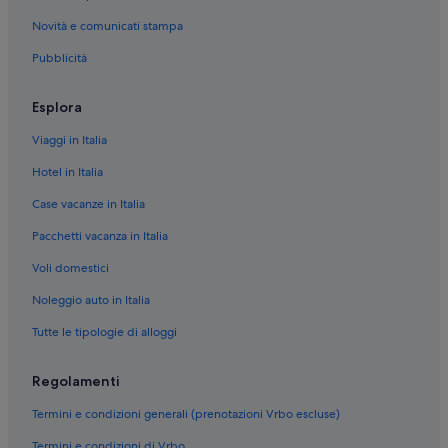
Valloni: Appartamenti
Novità e comunicati stampa
Valloni: Case private in affitto
Pubblicità
Valloni: Guest house
Forlì del Sannio: Case private in affitto
Esplora
Forlì del Sannio: Inn
Viaggi in Italia
Forlì del Sannio: Aparthotel
Hotel in Italia
Forlì del Sannio: B&B
Case vacanze in Italia
Forlì del Sannio: Agriturismi
Pacchetti vacanza in Italia
Forlì del Sannio: Appartamenti
Voli domestici
Rionero Sannitico: Case private in affitto
Noleggio auto in Italia
Rionero Sannitico: Guest house
Rionero Sannitico: Complessi di appartamenti
Tutte le tipologie di alloggi
Montenero Val Cocchiara: Campeggi
Regolamenti
Montenero Val Cocchiara: Case private in affitto
Termini e condizioni generali (prenotazioni Vrbo escluse)
Montenero Val Cocchiara: B&B
Termini e condizioni di Vrbo