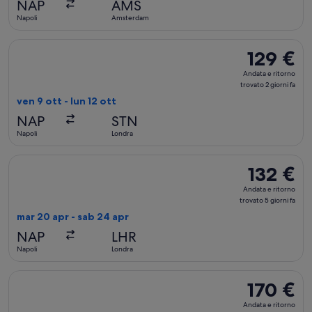
NAP
AMS
ieri
Napoli
Amsterdam
Seleziona il volo Jet2, in partenza ven 9 ott da Napoli a Londr
129 €
129 €
Andata
Andata e ritorno
e
trovato 2 giorni fa
ritorno,
ven 9 ott - lun 12 ott
trovato
NAP
STN
2
Napoli
Londra
giorni
fa
Seleziona il volo British Airways, in partenza mar 20 apr da N
132 €
132 €
Andata
Andata e ritorno
e
trovato 5 giorni fa
ritorno,
mar 20 apr - sab 24 apr
trovato
NAP
LHR
5
Napoli
Londra
giorni
fa
Seleziona il volo ITA Airways, in partenza sab 24 ott da Napoli
170 €
170 €
Andata
Andata e ritorno