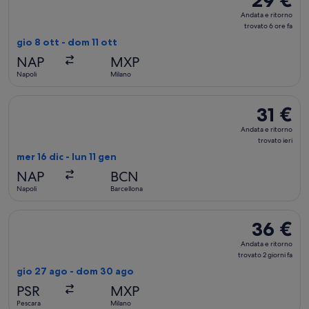
29 €
Andata
Andata e ritorno
e
trovato 6 ore fa
ritorno,
gio 8 ott - dom 11 ott
trovato
NAP
MXP
6
Napoli
Milano
ore
fa
Seleziona il volo Vueling Airlines, in partenza mer 16 dic da Na
31 €
31 €
Andata
Andata e ritorno
e
trovato ieri
ritorno,
mer 16 dic - lun 11 gen
trovato
NAP
BCN
ieri
Napoli
Barcellona
Seleziona il volo Ryanair, in partenza gio 27 ago da Pescara 
36 €
36 €
Andata
Andata e ritorno
e
trovato 2 giorni fa
ritorno,
gio 27 ago - dom 30 ago
trovato
PSR
MXP
2
Pescara
Milano