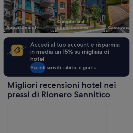
d
Prezzi
o
e
t
disponibilità
t
possono
Complessi di
a
cambiare.
c
Appartamenti
appartamenti
Case vacan
Potrebbero
o
essere
n
previste
u
condizioni
Accedi al tuo account e risparmia
n
aggiuntive.
in media un 15% su migliaia di
p
hotel
o
’
Accedi
Iscriviti subito, è gratis
p
i
ù
Migliori recensioni hotel nei
d
i
pressi di Rionero Sannitico
b
r
Hotel Villa Danilo
Hotel Tiffan
i
o
”