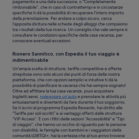
pagamento a una data successiva, o “Completamente
rimborsabile”, che in caso di contrattempi e in circostanze
specifiche ti dà la possibilità di recuperare l’intero importo
della prenotazione. Per andare a colpo sicuro, cerca
l’apposita dicitura nelle schede degli alloggi che compaiono
tra i risultati della tua ricerca. Un consiglio che vale sempre è
consultare le condizioni specifiche della casa vacanza, per
conoscere eventuali eccezioni.
Rionero Sannitico, con Expedia il tuo viaggio è
indimenticabile
Un’ampia scelta di strutture, tariffe competitive e offerte
strepitose sono solo alcuni dei punti di forza della nostra
piattaforma, che con opzioni semplici e intuitive ti dà la
possibilità di pianificare la vacanza che hai sempre sognato!
Oltre ad affittare la tua casa vacanze, puoi acquistare
biglietti aerei,
noleggiare un’auto
e prenotare le attività più
entusiasmanti e divertenti da fare durante il tuo soggiorno.
Se ti iscrivi al programma Expedia Rewards, hai diritto alle
“Tariffe per soli iscritti” e ai vantaggi offerti dalle strutture
“VIP Access”. E con i filtri delle sezioni “Accessibilità” e “Tipi
di viaggio”, che hanno un occhio di riguardo per le persone
con disabilità, le famiglie con bambini e i viaggiatori della
comunità LGBTQI+, hai la certezza che al tuo arrivo troverai