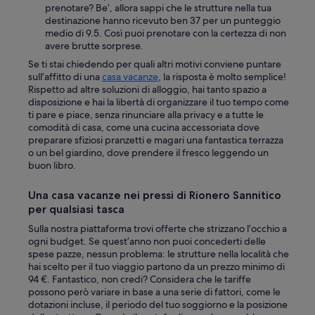
prenotare? Be’, allora sappi che le strutture nella tua
destinazione hanno ricevuto ben 37 per un punteggio
medio di 9.5. Così puoi prenotare con la certezza di non
avere brutte sorprese.
Se ti stai chiedendo per quali altri motivi conviene puntare
sull’affitto di una
casa vacanze
, la risposta è molto semplice!
Rispetto ad altre soluzioni di alloggio, hai tanto spazio a
disposizione e hai la libertà di organizzare il tuo tempo come
ti pare e piace, senza rinunciare alla privacy e a tutte le
comodità di casa, come una cucina accessoriata dove
preparare sfiziosi pranzetti e magari una fantastica terrazza
o un bel giardino, dove prendere il fresco leggendo un
buon libro.
Una casa vacanze nei pressi di Rionero Sannitico
per qualsiasi tasca
Sulla nostra piattaforma trovi offerte che strizzano l’occhio a
ogni budget. Se quest’anno non puoi concederti delle
spese pazze, nessun problema: le strutture nella località che
hai scelto per il tuo viaggio partono da un prezzo minimo di
94 €. Fantastico, non credi? Considera che le tariffe
possono però variare in base a una serie di fattori, come le
dotazioni incluse, il periodo del tuo soggiorno e la posizione