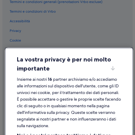
Termini e condizioni generali (prenotazioni Vrbo escluse)
Castel San Vincenzo: hotel a 4 stelle
Termini e condizioni di Vrbo
Roccasicura: hotel
Accessibilità
Stazione di San Pietro Avellana-Capracotta: hotel nelle vicinanze
Privacy
Rionero Sannitico: hotel
Castello Pandone: hotel nelle vicinanze
Cookie
Cerro al Volturno: hotel
Condizioni per l'utilizzo
La vostra privacy è per noi molto
Abbazia di San Vincenzo al Volturno: hotel nelle vicinanze
Informazioni legali/Contatti
importante
Riserva di Montedimezzo: hotel nelle vicinanze
Linee guida sui contenuti e segnalazione dei contenuti
Forlì del Sannio: hotel
Insieme ai nostri
16
partner archiviamo e/o accediamo
Supporto
alle informazioni sul dispositivo dell'utente, come gli ID
Castel San Vincenzo: hotel
univoci nei cookie, per il trattamento dei dati personali.
Assistenza clienti
Pizzone: hotel
È possibile accettare o gestire le proprie scelte facendo
Valloni: hotel Independent
Contattaci
clic di seguito o in qualsiasi momento nella pagina
dell'informativa sulla privacy. Queste scelte verranno
Come cancellare un volo
segnalate ai nostri partner e non influenzeranno i dati
Come modificare la prenotazione di un hotel o una casa vacanze
sulla navigazione.
Tempistiche per i rimborsi