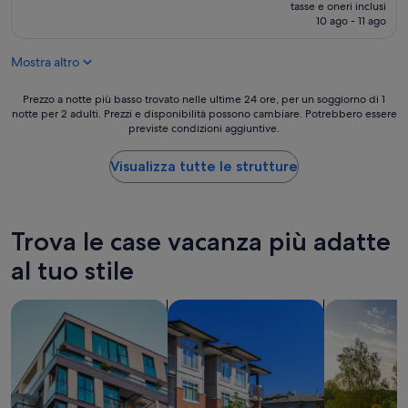
prezzo
tasse e oneri inclusi
o
attuale
10 ago - 11 ago
b
è
e
100 €
Mostra altro
l
l
i
Prezzo
Prezzo a notte più basso trovato nelle ultime 24 ore, per un soggiorno di 1
s
notte per 2 adulti. Prezzi e disponibilità possono cambiare. Potrebbero essere
a
previste condizioni aggiuntive.
s
notte
i
più
m
basso
Visualizza tutte le strutture
o
trovato
m
nelle
a
ultime
a
24
Trova le case vacanza più adatte
n
ore,
d
per
al tuo stile
r
un
e
soggiorno
cerca appartamenti
cerca complessi di appartamenti
cerca case v
b
di
b
1
e
notte
c
per
o
2
n
adulti.