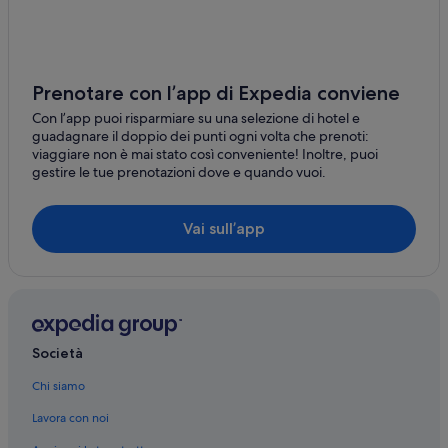
Montenero Val Cocchiara: B&B
Castel San Vincenzo: Campeggi
Castel San Vincenzo: Case private in affitto
Prenotare con l’app di Expedia conviene
Castel San Vincenzo: Chalet
Con l’app puoi risparmiare su una selezione di hotel e
Castel San Vincenzo: B&B
guadagnare il doppio dei punti ogni volta che prenoti:
viaggiare non è mai stato così conveniente! Inoltre, puoi
Castel San Vincenzo: Agriturismi
gestire le tue prenotazioni dove e quando vuoi.
Castel San Vincenzo: Ostelli
Castel San Vincenzo: Appartamenti
Vai sull’app
Castel San Vincenzo: Inn
Acquaviva d'Isernia: B&B
Acquaviva d'Isernia: Case private in affitto
Acquaviva d'Isernia: Ville
Società
Roccasicura: Agriturismi
Chi siamo
Roccasicura: B&B
Lavora con noi
Cerro al Volturno: Residence