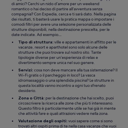
di amici? Cerchi un nido d’amore per un weekend
romantico o hai deciso di partire all’avventura senza
compagnia? Con Expedia, cerca e ti sarà dato. Nella pagina
dei risultati, ti basterà usare la pratica mappa o impostare i
comodi filtri per avere una selezione personalizzata delle
strutture disponibili, nella destinazione prescelta, per le
date indicate. Ad esempio…
Tipo di struttura:
ville e appartamenti in affitto per le
vacanze, resort e aparthotel sono solo alcune delle
strutture che puoi trovare sul nostro sito. Tante
tipologie diverse per un’esperienza di relax e
divertimento sempre unica nel suo genere.
Servizi:
cosa non deve mancare alla tua sistemazione? Il
Wi-Fi gratis o il parcheggio in loco? La vasca
idromassaggio o una splendida piscina? Le strutture in
questa località vanno incontro a ogni tuo sfrenato
desiderio.
Zona o Città:
per la destinazione che hai scelto, puoi
circoscrivere la ricerca alle zone che più ti interessano.
Questo filtro è particolarmente utile se hai già in mente
che attività fare e quali attrazioni vedere nella zona.
Valutazione degli ospiti:
vuoi sapere come si sono
trovati altri ospiti prima di te nella casa vacanze che vuoi