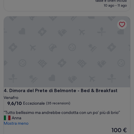
tasse e oneri inclusi
attuale
10 ago - 11 ago
è
147 €
Dimora del Prete di Belmonte - Bed & Breakfast
Dimora del Prete di Belmonte - Bed & Breakfast
4. Dimora del Prete di Belmonte - Bed & Breakfast
Venafro
9.6
9,6/10
Eccezionale
(35 recensioni)
su
“
“Tutto bellissimo ma andrebbe condotta con un po’ più di brio”
10,
T
Anna
Eccezionale,
u
Mostra meno
(35
t
Il
100 €
recensioni)
t