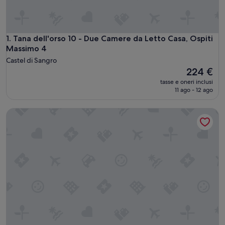
Tana dell'orso 10 - Due Camere da Letto Casa, Ospiti Massi
1. Tana dell'orso 10 - Due Camere da Letto Casa, Ospiti
Massimo 4
Castel di Sangro
Il
224 €
prezzo
tasse e oneri inclusi
attuale
11 ago - 12 ago
è
224 €
The Village Chalet