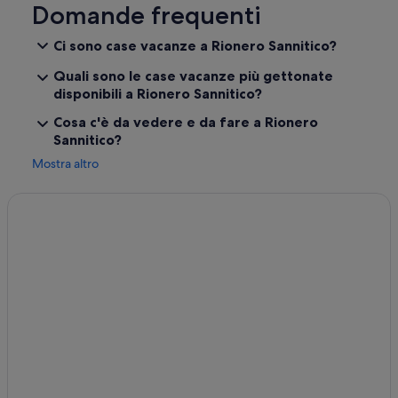
Valloni: Appartamenti
Domande frequenti
Forlì del Sannio: B&B
Ci sono case vacanze a Rionero Sannitico?
Forlì del Sannio: Inn
Quali sono le case vacanze più gettonate
Forlì del Sannio: Case private in affitto
disponibili a Rionero Sannitico?
Forlì del Sannio: Agriturismi
Cosa c'è da vedere e da fare a Rionero
Sannitico?
Forlì del Sannio: Aparthotel
Mostra altro
Forlì del Sannio: Appartamenti
Rionero Sannitico: Guest house
Rionero Sannitico: Case private in affitto
Rionero Sannitico: Complessi di appartamenti
Montenero Val Cocchiara: Campeggi
Montenero Val Cocchiara: Case private in affitto
Montenero Val Cocchiara: Affittacamere
Montenero Val Cocchiara: Resort
Montenero Val Cocchiara: Ostelli