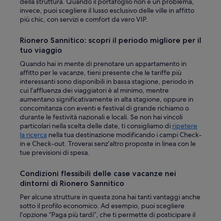
della struttura. Quando il portafoglio non è un problema,
invece, puoi scegliere il lusso esclusivo delle ville in affitto
più chic, con servizi e comfort da vero VIP.
Rionero Sannitico: scopri il periodo migliore per il
tuo viaggio
Quando hai in mente di prenotare un appartamento in
affitto per le vacanze, tieni presente che le tariffe più
interessanti sono disponibili in bassa stagione, periodo in
cui l’affluenza dei viaggiatori è al minimo, mentre
aumentano significativamente in alta stagione, oppure in
concomitanza con eventi e festival di grande richiamo o
durante le festività nazionali e locali. Se non hai vincoli
particolari nella scelta delle date, ti consigliamo di
ripetere
la ricerca
nella tua destinazione modificando i campi Check-
in e Check-out. Troverai senz’altro proposte in linea con le
tue previsioni di spesa.
Condizioni flessibili delle case vacanze nei
dintorni di Rionero Sannitico
Per alcune strutture in questa zona hai tanti vantaggi anche
sotto il profilo economico. Ad esempio, puoi scegliere
l’opzione “Paga più tardi”, che ti permette di posticipare il