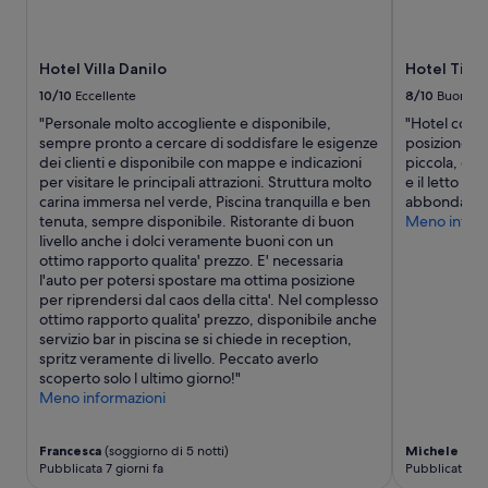
Hotel Villa Danilo
Hotel Tiffa
10/10
Eccellente
8/10
Buono
"Personale molto accogliente e disponibile,
"Hotel comod
sempre pronto a cercare di soddisfare le esigenze
posizione ce
dei clienti e disponibile con mappe e indicazioni
piccola, era 
per visitare le principali attrazioni. Struttura molto
e il letto e
carina immersa nel verde, Piscina tranquilla e ben
abbondante
tenuta, sempre disponibile. Ristorante di buon
Meno inform
livello anche i dolci veramente buoni con un
ottimo rapporto qualita' prezzo. E' necessaria
l'auto per potersi spostare ma ottima posizione
per riprendersi dal caos della citta'. Nel complesso
ottimo rapporto qualita' prezzo, disponibile anche
servizio bar in piscina se si chiede in reception,
spritz veramente di livello. Peccato averlo
scoperto solo l ultimo giorno!"
Meno informazioni
Francesca
(soggiorno di 5 notti)
Michele
(sogg
Pubblicata 7 giorni fa
Pubblicata 13 