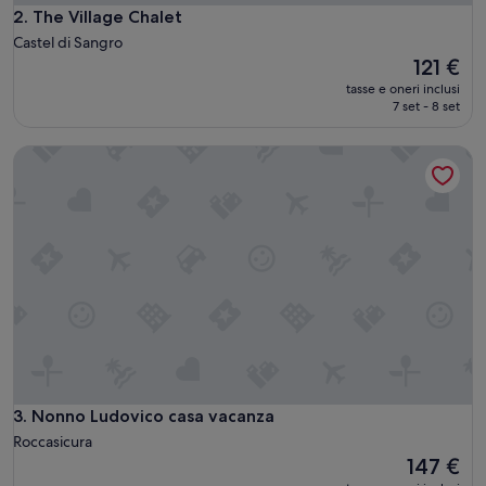
The Village Chalet
2. The Village Chalet
Castel di Sangro
Il
121 €
prezzo
tasse e oneri inclusi
attuale
7 set - 8 set
è
121 €
Nonno Ludovico casa vacanza
Nonno Ludovico casa vacanza
3. Nonno Ludovico casa vacanza
Roccasicura
Il
147 €
prezzo