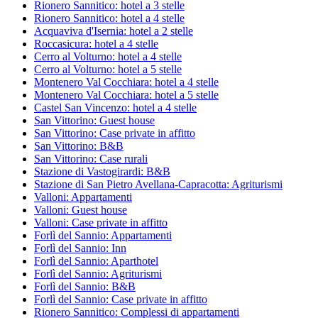
Rionero Sannitico: hotel a 3 stelle
Rionero Sannitico: hotel a 4 stelle
Acquaviva d'Isernia: hotel a 2 stelle
Roccasicura: hotel a 4 stelle
Cerro al Volturno: hotel a 4 stelle
Cerro al Volturno: hotel a 5 stelle
Montenero Val Cocchiara: hotel a 4 stelle
Montenero Val Cocchiara: hotel a 5 stelle
Castel San Vincenzo: hotel a 4 stelle
San Vittorino: Guest house
San Vittorino: Case private in affitto
San Vittorino: B&B
San Vittorino: Case rurali
Stazione di Vastogirardi: B&B
Stazione di San Pietro Avellana-Capracotta: Agriturismi
Valloni: Appartamenti
Valloni: Guest house
Valloni: Case private in affitto
Forlì del Sannio: Appartamenti
Forlì del Sannio: Inn
Forlì del Sannio: Aparthotel
Forlì del Sannio: Agriturismi
Forlì del Sannio: B&B
Forlì del Sannio: Case private in affitto
Rionero Sannitico: Complessi di appartamenti