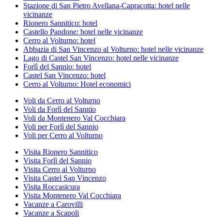
Stazione di San Pietro Avellana-Capracotta: hotel nelle
vicinanze
Rionero Sannitico: hotel
Castello Pandone: hotel nelle vicinanze
Cerro al Volturno: hotel
Abbazia di San Vincenzo al Volturno: hotel nelle vicinanze
Lago di Castel San Vincenzo: hotel nelle vicinanze
Forlì del Sannio: hotel
Castel San Vincenzo: hotel
Cerro al Volturno: Hotel economici
Voli da Cerro al Volturno
Voli da Forlì del Sannio
Voli da Montenero Val Cocchiara
Voli per Forlì del Sannio
Voli per Cerro al Volturno
Visita Rionero Sannitico
Visita Forlì del Sannio
Visita Cerro al Volturno
Visita Castel San Vincenzo
Visita Roccasicura
Visita Montenero Val Cocchiara
Vacanze a Carovilli
Vacanze a Scapoli