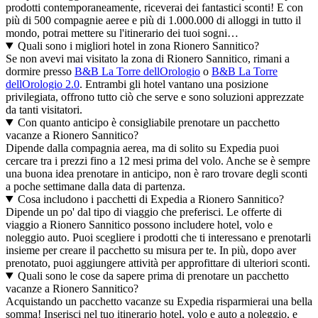
prodotti contemporaneamente, riceverai dei fantastici sconti! E con
più di 500 compagnie aeree e più di 1.000.000 di alloggi in tutto il
mondo, potrai mettere su l'itinerario dei tuoi sogni…
Quali sono i migliori hotel in zona Rionero Sannitico?
Se non avevi mai visitato la zona di Rionero Sannitico, rimani a
dormire presso
B&B La Torre dellOrologio
o
B&B La Torre
dellOrologio 2.0
. Entrambi gli hotel vantano una posizione
privilegiata, offrono tutto ciò che serve e sono soluzioni apprezzate
da tanti visitatori.
Con quanto anticipo è consigliabile prenotare un pacchetto
vacanze a Rionero Sannitico?
Dipende dalla compagnia aerea, ma di solito su Expedia puoi
cercare tra i prezzi fino a 12 mesi prima del volo. Anche se è sempre
una buona idea prenotare in anticipo, non è raro trovare degli sconti
a poche settimane dalla data di partenza.
Cosa includono i pacchetti di Expedia a Rionero Sannitico?
Dipende un po' dal tipo di viaggio che preferisci. Le offerte di
viaggio a Rionero Sannitico possono includere hotel, volo e
noleggio auto. Puoi scegliere i prodotti che ti interessano e prenotarli
insieme per creare il pacchetto su misura per te. In più, dopo aver
prenotato, puoi aggiungere attività per approfittare di ulteriori sconti.
Quali sono le cose da sapere prima di prenotare un pacchetto
vacanze a Rionero Sannitico?
Acquistando un pacchetto vacanze su Expedia risparmierai una bella
somma! Inserisci nel tuo itinerario hotel, volo e auto a noleggio, e