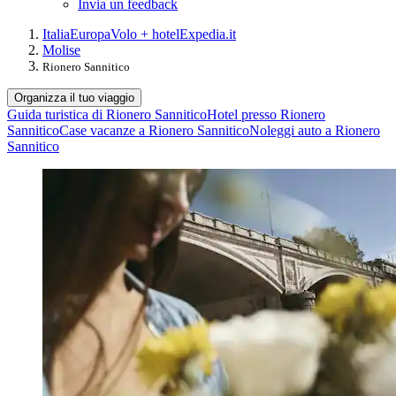
Invia un feedback
Italia
Europa
Volo + hotel
Expedia.it
Molise
Rionero Sannitico
Organizza il tuo viaggio
Guida turistica di Rionero Sannitico
Hotel presso Rionero
Sannitico
Case vacanze a Rionero Sannitico
Noleggi auto a Rionero
Sannitico