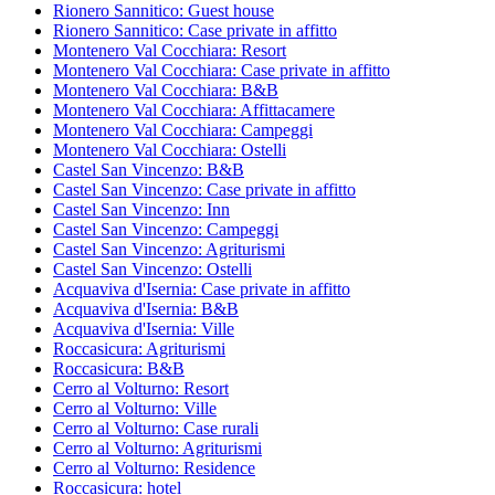
Rionero Sannitico: Guest house
Rionero Sannitico: Case private in affitto
Montenero Val Cocchiara: Resort
Montenero Val Cocchiara: Case private in affitto
Montenero Val Cocchiara: B&B
Montenero Val Cocchiara: Affittacamere
Montenero Val Cocchiara: Campeggi
Montenero Val Cocchiara: Ostelli
Castel San Vincenzo: B&B
Castel San Vincenzo: Case private in affitto
Castel San Vincenzo: Inn
Castel San Vincenzo: Campeggi
Castel San Vincenzo: Agriturismi
Castel San Vincenzo: Ostelli
Acquaviva d'Isernia: Case private in affitto
Acquaviva d'Isernia: B&B
Acquaviva d'Isernia: Ville
Roccasicura: Agriturismi
Roccasicura: B&B
Cerro al Volturno: Resort
Cerro al Volturno: Ville
Cerro al Volturno: Case rurali
Cerro al Volturno: Agriturismi
Cerro al Volturno: Residence
Roccasicura: hotel