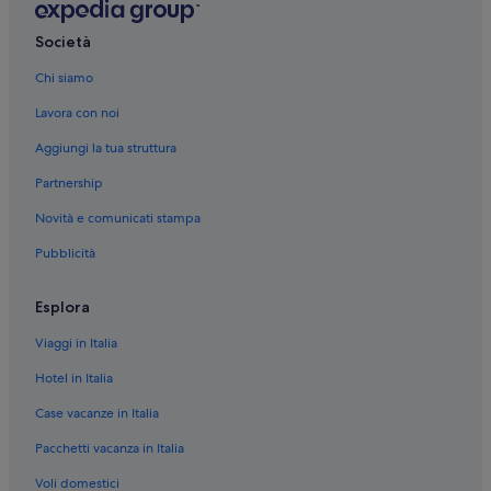
Faa'a: hotel
Papeete: hotel
Società
Paea: hotel
Chi siamo
Marina Taina: hotel nelle vicinanze
Lavora con noi
Punaauia: hotel
Aggiungi la tua struttura
Port de Papeete: hotel nelle vicinanze
Partnership
Tahiti Faaa Intl.: hotel nelle vicinanze
Novità e comunicati stampa
Mercato di Papeete: hotel nelle vicinanze
Pubblicità
Papeete: Case galleggianti
Papeete: Ostelli
Esplora
Papeete: Appartamenti
Viaggi in Italia
Papeete: Guest house
Hotel in Italia
Papeete: Baite
Case vacanze in Italia
Papeete: B&B
Pacchetti vacanza in Italia
Papeete: Resort
Voli domestici