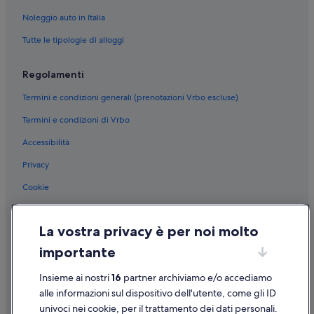
Papeete: hotel a 5 stelle
Noleggio auto in Italia
Papeete: hotel a 3 stelle
Tutte le tipologie di alloggi
Regolamenti
Termini e condizioni generali (prenotazioni Vrbo escluse)
Termini e condizioni di Vrbo
Accessibilità
Privacy
Cookie
Condizioni per l'utilizzo
La vostra privacy è per noi molto
Informazioni legali/Contatti
importante
Linee guida sui contenuti e segnalazione dei contenuti
Insieme ai nostri
16
partner archiviamo e/o accediamo
Supporto
alle informazioni sul dispositivo dell'utente, come gli ID
univoci nei cookie, per il trattamento dei dati personali.
Assistenza clienti