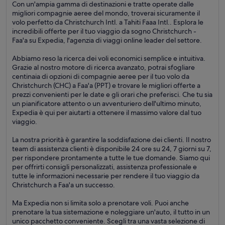
Con un'ampia gamma di destinazioni e tratte operate dalle
migliori compagnie aeree del mondo, troverai sicuramente il
volo perfetto da Christchurch Intl. a Tahiti Faaa Intl.. Esplora le
incredibili offerte per il tuo viaggio da sogno Christchurch -
Faa'a su Expedia, l'agenzia di viaggi online leader del settore.
Abbiamo reso la ricerca dei voli economici semplice e intuitiva.
Grazie al nostro motore di ricerca avanzato, potrai sfogliare
centinaia di opzioni di compagnie aeree per il tuo volo da
Christchurch (CHC) a Faa'a (PPT) e trovare le migliori offerte a
prezzi convenienti per le date e gli orari che preferisci. Che tu sia
un pianificatore attento o un avventuriero dell'ultimo minuto,
Expedia è qui per aiutarti a ottenere il massimo valore dal tuo
viaggio.
La nostra priorità è garantire la soddisfazione dei clienti. Il nostro
team di assistenza clienti è disponibile 24 ore su 24, 7 giorni su 7,
per rispondere prontamente a tutte le tue domande. Siamo qui
per offrirti consigli personalizzati, assistenza professionale e
tutte le informazioni necessarie per rendere il tuo viaggio da
Christchurch a Faa'a un successo.
Ma Expedia non si limita solo a prenotare voli. Puoi anche
prenotare la tua sistemazione e noleggiare un'auto, il tutto in un
unico pacchetto conveniente. Scegli tra una vasta selezione di