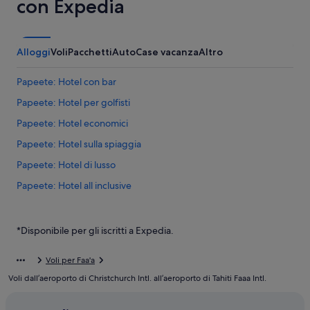
con Expedia
Alloggi
Voli
Pacchetti
Auto
Case vacanza
Altro
Papeete: Hotel con bar
Papeete: Hotel per golfisti
Papeete: Hotel economici
Papeete: Hotel sulla spiaggia
Papeete: Hotel di lusso
Papeete: Hotel all inclusive
Papeete: Hotel per fare shopping
Papeete: Hilton Hotels
*Disponibile per gli iscritti a Expedia.
Arue: hotel
Voli per Faa'a
Tempio Cinese Temple Chinois Kanti: hotel nelle vicinanze
Voli dall’aeroporto di Christchurch Intl. all’aeroporto di Tahiti Faaa Intl.
Mahina: hotel