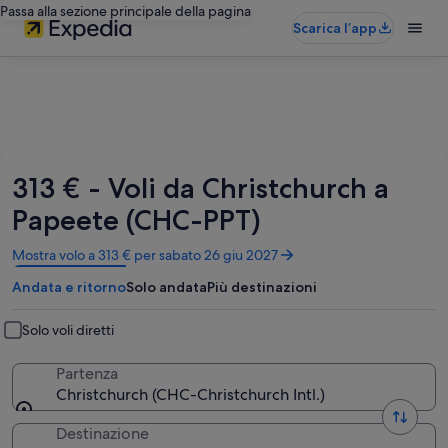
Passa alla sezione principale della pagina
Scarica l’app
313 € - Voli da Christchurch a
Papeete (CHC-PPT)
Apertura
Mostra volo a 313 € per sabato 26 giu 2027
in
Andata e ritorno
Solo andata
Più destinazioni
un’altra
finestra
Solo voli diretti
Partenza
Christchurch (CHC-Christchurch Intl.)
Destinazione