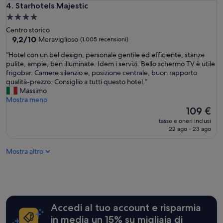
e
a
Starhotels Majestic
4. Starhotels Majestic
c
m
Struttura
o
e
a
r
Centro storico
r
4.0
9.2
t
9,2/10
Meraviglioso
(1.005 recensioni)
a
su
e
stelle
l
“
“Hotel con un bel design, personale gentile ed efficiente, stanze
10,
s
u
H
pulite, ampie, ben illuminate. Idem i servizi. Bello schermo TV è utile
Meraviglioso,
e
m
o
frigobar. Camere silenzio e, posizione centrale, buon rapporto
(1.005
e
i
t
qualità-prezzo. Consiglio a tutti questo hotel.”
recensioni)
d
n
e
Massimo
i
o
l
Mostra meno
s
s
c
Il
109 €
p
a
o
prezzo
o
e
tasse e oneri inclusi
n
attuale
n
22 ago - 23 ago
c
u
è
i
o
n
109 €
b
n
Mostra altro
b
i
u
e
l
n
l
e
m
d
.
e
e
S
r
s
o
a
Accedi al tuo account e risparmia
i
l
v
g
o
in media un 15% su migliaia di
i