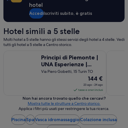
n
u
g
hotel
,
n
l
p
p
Accedi
Iscriviti subito, è gratis
i
e
i
o
r
c
s
s
c
o
Hotel simili a 5 stelle
o
o
t
n
l
e
Molti hotel a 5 stelle hanno gli stessi servizi degli hotel a 4 stelle. Vedi
a
o
r
tutti gli hotel a 5 stelle a Centro storico.
l
a
r
e
Principi di Piemonte | UNA Esperienze | Preferred Hotels an
Hilton Tur
p
a
Principi di Piemonte |
g
p
z
e
UNA Esperienze |
u
z
n
n
o
Preferred Hotels and
Via Piero Gobetti, 15 Turin TO
t
t
,
Resorts
Il
144 €
i
o
c
l
prezzo
c
o
23 ago - 24 ago
e
è
h
s
tasse e oneri inclusi
e
e
144 €
a
Non hai ancora trovato quello che cercavi?
d
r
d
a
Mostra tutte le strutture a Centro storico.
e
i
a
notte
Applica i filtri più usati per restringere la tua ricerca.
f
g
m
nel
f
u
e
i
Piscina
Spa
Vasca idromassaggio
Colazione inclusa
periodo
a
m
c
23
r
o