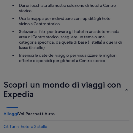
i
t
i
Dai un'occhiata alla nostra selezione di hotel a Centro
.
e
e
storico
B
r
n
Usa la mappa per individuare con rapidità gli hotel
e
v
t
vicino a Centro storico
l
e
e
l
n
Seleziona i filtri per trovare gli hotel in una determinata
.
o
t
area di Centro storico, scegliere un tema o una
P
s
o
categoria specifica, da quella di base (1 stella) a quella di
r
c
a
lusso (5 stelle)
o
h
l
c
Inserisci le date del viaggio per visualizzare le migliori
e
l
e
offerte disponibili per gli hotel a Centro storico
r
a
d
m
r
u
o
e
r
T
c
e
Scopri un mondo di viaggi con
V
e
d
è
p
i
Expedia
u
t
c
t
i
h
i
o
e
l
n
k
Alloggi
Voli
Pacchetti
Auto
e
,
i
f
h
n
r
Cit Turin: hotel a 3 stelle
a
e
i
r