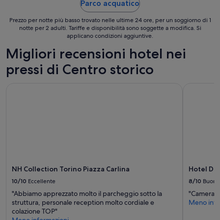
i
Parco acquatico
d
ago
l
e
a
t
-
n
Prezzo per notte più basso trovato nelle ultime 24 ore, per un soggiorno di 1
l
o
24
notte per 2 adulti. Tariffe e disponibilità sono soggette a modifica. Si
t
a
a
applicano condizioni aggiuntive.
ago
e
t
p
,
e
Migliori recensioni hotel nei
p
s
l
r
t
pressi di Centro storico
e
e
a
v
z
n
i
z
NH Collection Torino Piazza Carlina
Hotel Dip
z
s
a
e
i
t
p
o
a
u
n
!
l
e
.
i
n
P
t
o
e
e
n
r
,
f
s
NH Collection Torino Piazza Carlina
Hotel Di
a
u
o
m
n
10/10
Eccellente
8/10
Buono
n
p
z
a
"Abbiamo apprezzato molto il parcheggio sotto la
"Camera pu
i
i
l
struttura, personale reception molto cordiale e
Meno info
e
o
e
colazione TOP"
,
n
e