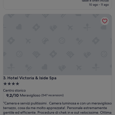
i
tasse e oneri inclusi
n
attuale
10 ago - 11 ago
n
o
è
o
t
109 €
a
Hotel Victoria & Iside Spa
r
l
o
l
v
a
a
s
t
t
a
a
”
z
i
o
n
e
e
d
Hotel Victoria & Iside Spa
3. Hotel Victoria & Iside Spa
a
l
Struttura
c
a
Centro storico
e
4.0
9.2
9,2/10
Meraviglioso
(547 recensioni)
n
su
stelle
t
“
“Camera e servizi pulitissimi . Camera luminosa e con un meraviglioso
10,
r
C
terrazzo, cosa da me molto apprezzata!. Personale estremamente
Meraviglioso,
o
a
gentile ed efficiente. Procedure di chek in e out velocissime. Ottima
(547