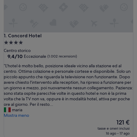
Concord Hotel
1. Concord Hotel
Struttura
a
Centro storico
4.0
9.4
9,4/10
Eccezionale
(1.002 recensioni)
su
stelle
“
“L'hotel è molto bello, posizione ideale vicino alla stazione ed al
10,
L
centro. Ottima colazione e personale cortese e disponibile. Solo un
Eccezionale,
'
piccolo appunto che riguarda la televisione non funzionante. Dopo
(1.002
h
avere chiesto l'intervento alla reception, ha ripreso a funzionare per
recensioni)
o
un giorno e mezzo, poi nuovamente nessun collegamento. Pazienza:
t
sono stata ospite parecchie volte in questo hotel e non è la prima
e
volta che la TV non va, oppure è in modalità hotel, attiva per poche
l
ore al giorno. Per il resto...
è
maria
m
Mostra meno
o
Il
121 €
l
prezzo
tasse e oneri inclusi
t
attuale
16 ago - 17 ago
o