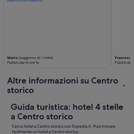
Meno informazioni
b
a
s
e
n
t
n
t
r
i
e
e
l
.
m
l
D
a
u
o
m
m
p
e
i
o
n
n
a
t
a
v
Mario
(soggiorno di 1 notte)
Francesco 
e
t
e
Pubblicata 16 ore fa
Pubblicata 2
g
e
r
e
.
e
n
I
Altre informazioni su Centro
c
t
d
h
i
storico
e
i
l
m
e
e
i
s
e
s
Guida turistica: hotel 4 stelle
t
d
e
o
e
a Centro storico
r
l
f
v
'
f
i
Cerca hotel a Centro storico con Expedia.it. Puoi trovare
i
i
z
facilmente un hotel a Centro storico:
n
c