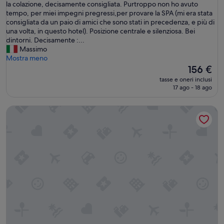
.
m
la colazione, decisamente consigliata. Purtroppo non ho avuto
recensioni)
O
e
tempo, per miei impegni pregressi,per provare la SPA (mi era stata
t
r
consigliata da un paio di amici che sono stati in precedenza, e più di
t
a
una volta, in questo hotel). Posizione centrale e silenziosa. Bei
i
e
dintorni. Decisamente :...
m
s
Massimo
a
e
Mostra meno
c
r
Il
156 €
o
v
prezzo
tasse e oneri inclusi
l
i
attuale
17 ago - 18 ago
a
z
è
z
i
156 €
Starhotels Majestic
i
p
o
u
n
l
e
i
e
t
p
i
e
s
r
s
s
i
o
m
n
i
a
.
l
C