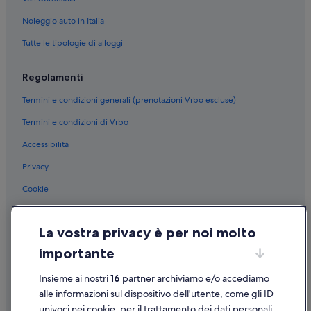
Noleggio auto in Italia
Tutte le tipologie di alloggi
Regolamenti
Termini e condizioni generali (prenotazioni Vrbo escluse)
Termini e condizioni di Vrbo
Accessibilità
Privacy
Cookie
Condizioni per l'utilizzo
La vostra privacy è per noi molto
Informazioni legali/Contatti
importante
Linee guida sui contenuti e segnalazione dei contenuti
Insieme ai nostri
16
partner archiviamo e/o accediamo
Supporto
alle informazioni sul dispositivo dell'utente, come gli ID
univoci nei cookie, per il trattamento dei dati personali.