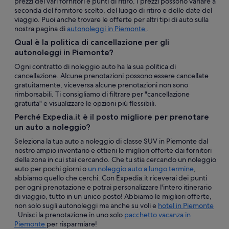
prezzi dei vari fornitori e punti di ritiro. I prezzi possono variare a
seconda del fornitore scelto, del luogo di ritiro e delle date del
viaggio. Puoi anche trovare le offerte per altri tipi di auto sulla
nostra pagina di
autonoleggi in Piemonte
.
Qual è la politica di cancellazione per gli
autonoleggi in Piemonte?
Ogni contratto di noleggio auto ha la sua politica di
cancellazione. Alcune prenotazioni possono essere cancellate
gratuitamente, viceversa alcune prenotazioni non sono
rimborsabili. Ti consigliamo di filtrare per "cancellazione
gratuita" e visualizzare le opzioni più flessibili.
Perché Expedia.it è il posto migliore per prenotare
un auto a noleggio?
Seleziona la tua auto a noleggio di classe SUV in Piemonte dal
nostro ampio inventario e ottieni le migliori offerte dai fornitori
della zona in cui stai cercando. Che tu stia cercando un noleggio
auto per pochi giorni o
un noleggio auto a lungo termine
,
abbiamo quello che cerchi. Con Expedia.it riceverai dei punti
per ogni prenotazione e potrai personalizzare l'intero itinerario
di viaggio, tutto in un unico posto! Abbiamo le migliori offerte,
non solo sugli autonoleggi ma anche su voli e
hotel in Piemonte
. Unisci la prenotazione in uno solo
pacchetto vacanza in
Piemonte
per risparmiare!