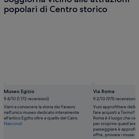
popolari di Centro storico
Museo Egizio
Via Roma
9.4/10 (1.172 recensioni)
9.2/10 (975 recensioni)
Vieni a conoscere la storia dei Faraoni
Vuoi approfittare delle 
nell'unico museo dedicato interamente
fare acquisti a Torino? È
all'antico Egitto oltre a quello del Cairo.
Roma è il luogo che cerc
Nascondi
per scoprire quest'area
passeggiare è approfitta
offre, provare i musei e 