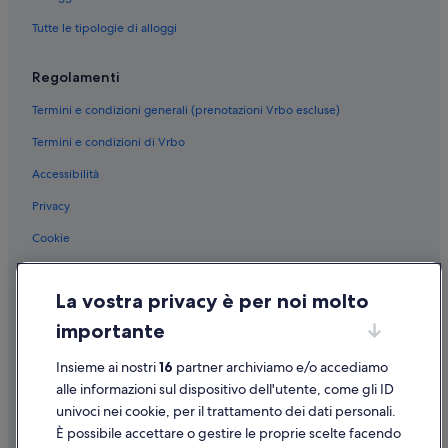
Area Metropolitana di Torino: Residence
Tutte le tipologie di alloggi
Stazione di Torino Porta Susa: Appartamenti
Regolamenti
Piemonte: Parchi vacanze
Piemonte: Affittacamere
Termini e condizioni generali (prenotazioni Vrbo escluse)
Piemonte: Inn
Termini e condizioni di Vrbo
Piemonte: Appartamenti
Accessibilità
Piemonte: Complessi di appartamenti
Privacy
Piemonte: Castelli
Cookie
Piemonte: Residence
Condizioni per l'utilizzo
Piemonte: Cottage
La vostra privacy è per noi molto
Informazioni legali/Contatti
Quadrilatero Romano: hotel a 4 stelle
importante
Linee guida sui contenuti e segnalazione dei contenuti
Centro storico: hotel a 3 stelle
Insieme ai nostri
16
partner archiviamo e/o accediamo
Centro storico: hotel a 4 stelle
Supporto
alle informazioni sul dispositivo dell'utente, come gli ID
Centro storico: hotel Independent
univoci nei cookie, per il trattamento dei dati personali.
Assistenza clienti
È possibile accettare o gestire le proprie scelte facendo
Centro storico: Accor Hotels
Contattaci