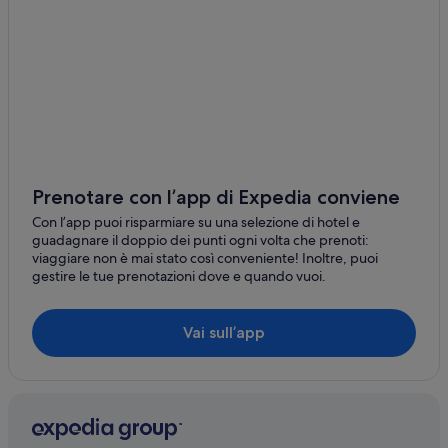
Stazione di Torino Porta Susa: hotel nelle vicinanze
Chiesa di Santa Cristina: hotel nelle vicinanze
Quadrilatero Romano: hotel
Centro storico: hotel
Monumento a Edmondo De Amicis: hotel nelle vicinanze
Piemonte: Hotel romantici
Prenotare con l’app di Expedia conviene
Piemonte: Hotel con palestra
Con l’app puoi risparmiare su una selezione di hotel e
Piemonte: Hotel economici
guadagnare il doppio dei punti ogni volta che prenoti:
Piemonte: Hotel con bar
viaggiare non è mai stato così conveniente! Inoltre, puoi
gestire le tue prenotazioni dove e quando vuoi.
Piemonte: Resort e hotel con spa
Piemonte: Hotel con animali ammessi
Vai sull’app
Piemonte: Boutique hotel
Piemonte: Hotel di lusso
Quadrilatero Romano: Hotel di lusso
Quadrilatero Romano: Hotel con bar