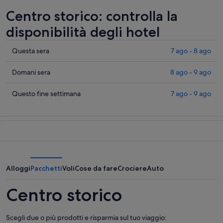
Centro storico: controlla la
disponibilità degli hotel
Cerca
Questa sera
7 ago - 8 ago
i
prezzi
Cerca
Domani sera
8 ago - 9 ago
a
i
Centro
prezzi
Cerca
Questo fine settimana
7 ago - 9 ago
storico
a
i
per
Centro
prezzi
stasera,
storico
a
7
per
Centro
ago
domani
storico
-
notte,
per
8
8
questo
Alloggi
Pacchetti
Voli
Cose da fare
Crociere
Auto
ago
ago
weekend,
-
7
Centro storico
9
ago
ago
-
Scegli due o più prodotti e risparmia sul tuo viaggio:
9