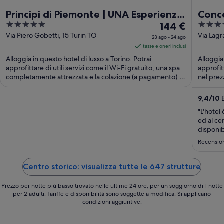
Principi di Piemonte | UNA Esperienze
Conc
5
Il
4
| Preferred Hotels and Resorts
144 €
out
prezzo
out
Via Piero Gobetti, 15 Turin TO
Via Lagr
23 ago - 24 ago
of
è
of
tasse e oneri inclusi
5
144 €
5
Alloggia in questo hotel di lusso a Torino. Potrai
Alloggia
a
approfittare di utili servizi come il Wi-Fi gratuito, una spa
approfit
completamente attrezzata e la colazione (a pagamento).
notte
nel prezz
...
nel
periodo
9,4
/
10
E
23
"L'hotel 
ago
ed al ce
-
disponib
televisi
24
Recensio
l'interv
ago
giorno e
Centro storico: visualizza tutte le 647 strutture
Prezzo per notte più basso trovato nelle ultime 24 ore, per un soggiorno di 1 notte
per 2 adulti. Tariffe e disponibilità sono soggette a modifica. Si applicano
condizioni aggiuntive.