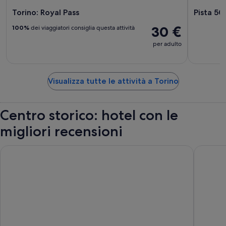
Torino: Royal Pass
Pista 50
30 €
100%
dei viaggiatori consiglia questa attività
per adulto
Visualizza tutte le attività a Torino
Centro storico: hotel con le
migliori recensioni
Principi di Piemonte | UNA Esperienze | Preferred Hotels and 
Concord