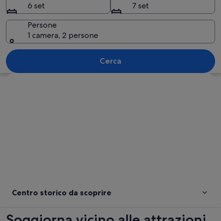
6 set
7 set
Persone
1 camera, 2 persone
Una chiesa storica con un campanile i
Cerca
Guarda la mappa
Centro storico da scoprire
Soggiorna vicino alle attrazioni