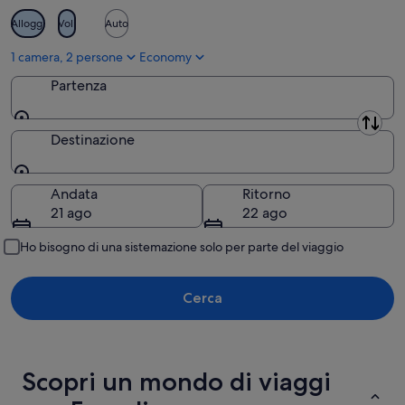
ago
Alloggi
Voli
Auto
1 camera, 2 persone
Economy
Partenza
Partenza
Destinazione
Destinazione
Andata
Ritorno
21 ago
22 ago
Ho bisogno di una sistemazione solo per parte del viaggio
Cerca
Scopri un mondo di viaggi