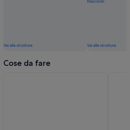
Nascondi
Vai alle strutture
Vai alle strutture
Cose da fare
Torino: Royal Pass
Pista 500 