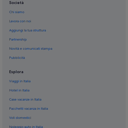
Società
Quadrilatero Romano: Hotel romantici
Chi siamo
Quadrilatero Romano: Hotel con servizi business
Lavora con noi
Quadrilatero Romano: Resort e hotel con spa
Centro storico: Hotel con animali ammessi
Aggiungi la tua struttura
Centro storico: Hotel con piscina
Partnership
Centro storico: Hotel con servizio concierge
Novità e comunicati stampa
Centro storico: Boutique hotel
Pubblicità
Centro storico: Hotel all inclusive
Esplora
Centro storico: Hotel con servizi business
Viaggi in Italia
Centro storico: Hotel con bar
Centro storico: Resort e hotel con spa
Hotel in Italia
Centro storico: Hotel con Wi-Fi
Case vacanze in Italia
Area Metropolitana di Torino: Hotel con piscina
Pacchetti vacanza in Italia
Torino: B&B
Voli domestici
Area Metropolitana di Torino: Cottage
Noleggio auto in Italia