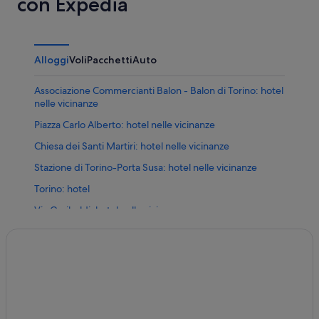
con Expedia
Alloggi
Voli
Pacchetti
Auto
Associazione Commercianti Balon - Balon di Torino: hotel
nelle vicinanze
Piazza Carlo Alberto: hotel nelle vicinanze
Chiesa dei Santi Martiri: hotel nelle vicinanze
Stazione di Torino-Porta Susa: hotel nelle vicinanze
Torino: hotel
Via Garibaldi: hotel nelle vicinanze
Chiesa di San Filippo Neri: hotel nelle vicinanze
Museo della Scuola e del Libro per l'Infanzia: hotel nelle
vicinanze
Piazza Solferino: hotel nelle vicinanze
Palazzo Reale di Torino: hotel nelle vicinanze