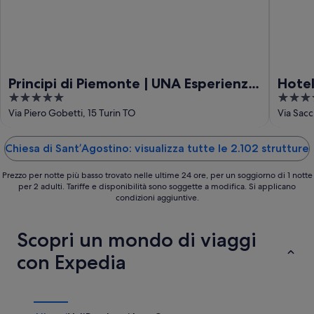
Principi di Piemonte | UNA Esperienze
Hotel
5
4
| Preferred Hotels and Resorts
out
out
Via Piero Gobetti, 15 Turin TO
Via Sacc
of
of
5
5
Chiesa di Sant’Agostino: visualizza tutte le 2.102 strutture
Prezzo per notte più basso trovato nelle ultime 24 ore, per un soggiorno di 1 notte
per 2 adulti. Tariffe e disponibilità sono soggette a modifica. Si applicano
condizioni aggiuntive.
Scopri un mondo di viaggi
con Expedia