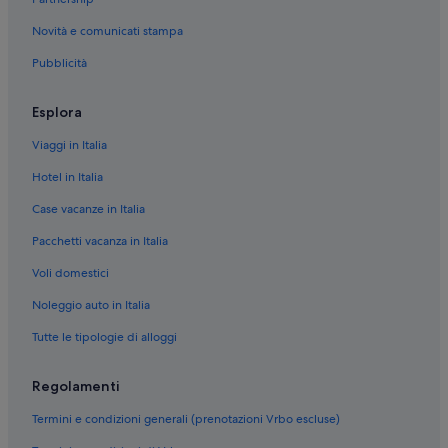
Quadrilatero Romano: Hotel per golfisti
Novità e comunicati stampa
Quadrilatero Romano: Resort e hotel con spa
Pubblicità
Quadrilatero Romano: Hotel con Wi-Fi
Quadrilatero Romano: Hotel con bar
Esplora
Centro storico: Hotel per famiglie
Viaggi in Italia
Centro storico: Hotel all inclusive
Hotel in Italia
Centro storico: Hotel con animali ammessi
Case vacanze in Italia
Centro storico: Boutique hotel
Pacchetti vacanza in Italia
Centro storico: Resort e hotel con spa
Voli domestici
Centro storico: Hotel di lusso
Noleggio auto in Italia
Centro storico: Hotel per chi ama l'avventura
Tutte le tipologie di alloggi
Centro storico: Hotel storici
Area Metropolitana di Torino: Hotel con piscina
Regolamenti
Area Metropolitana di Torino: Hotel economici
Termini e condizioni generali (prenotazioni Vrbo escluse)
Torino: B&B