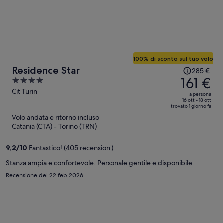
100% di sconto sul tuo volo
Il
Residence Star
285 €
prezzo
161 €
4
era
out
Cit Turin
a persona
285 €,
of
16 ott - 18 ott
trovato 1 giorno fa
ora
5
Volo andata e ritorno incluso
è
Catania (CTA) - Torino (TRN)
161 €
a
9,2
/
10
Fantastico! (405 recensioni)
persona
Stanza ampia e confortevole. Personale gentile e disponibile.
Recensione del 22 feb 2026