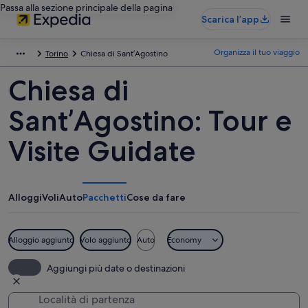
Passa alla sezione principale della pagina
Scarica l’app
Organizza il tuo viaggio
Torino
Chiesa di Sant’Agostino
Chiesa di
Sant’Agostino: Tour e
Visite Guidate
Alloggi
Voli
Auto
Pacchetti
Cose da fare
Alloggio aggiunto
Volo aggiunto
Auto
Economy
Aggiungi più date o destinazioni
Località di partenza