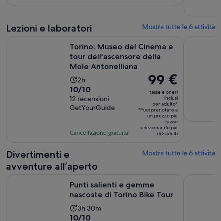
adulto*
10,
sulla
base
Lezioni e laboratori
Mostra tutte le 6 attività
di
Torino: Museo del Cinema e tour dell'ascensore della Mole 
Torino: To
19
Torino: Museo del Cinema e
recensioni
tour dell'ascensore della
Mole Antonelliana
Il
99 €
L’attività
2h
prezzo
Valutazione
10/10
dura
tasse e oneri
è
di
12 recensioni
inclusi
2
per adulto*
99 €
GetYourGuide
10.0
ore
*Puoi prenotare a
un prezzo più
per
su
basso
adulto*
selezionando più
10,
Cancellazione gratuita
di 2 adulti
sulla
base
Divertimenti e
Mostra tutte le 6 attività
di
avventure all’aperto
12
Apertura
Punti salienti e gemme nascoste di Torino Bike Tour
Torino: Tou
recensioni
Punti salienti e gemme
nascoste di Torino Bike Tour
L’attività
3h 30m
Valutazione
10/10
dura