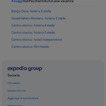
Alloggi
Voli
Pacchetti
Auto
Case vacanza
Borgo Dora: hotel a 5 stelle
Quadrilatero Romano: hotel a 3 stelle
Centro storico: hotel a 4 stelle
Centro storico: hotel a 5 stelle
Centro storico: hotel Independent
Centro storico: NH Hotels
Quadrilatero Romano: NH Hotels
Quadrilatero Romano: hotel Best Western
Borgo Dora: Accor Hotels
Piemonte: Hotel LGBTQIA+
Società
Piemonte: Hotel per famiglie
Chi siamo
Piemonte: Hotel sulla neve
Lavora con noi
Borgo Dora: Hotel per fare shopping
Aggiungi la tua struttura
Aurora: Hotel sulla neve
Partnership