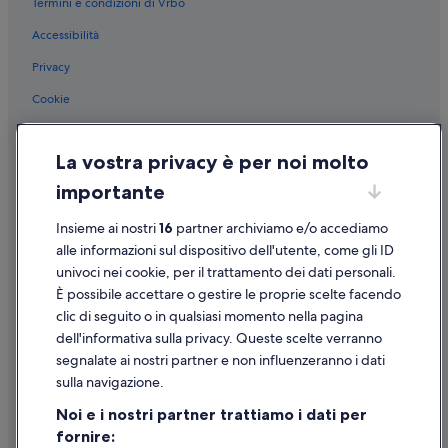
Termini e condizioni di Vrbo
Area Metropolitana di Torino: Case galleggianti
Accessibilità
Stazione di Torino Porta Nuova: Appartamenti
Privacy
Stazione di Torino Porta Nuova: Affittacamere
Cookie
Stazione di Torino Porta Susa: Inn
Condizioni per l'utilizzo
Piemonte: Agriturismi
La vostra privacy è per noi molto
Informazioni legali/Contatti
Piemonte: Motel
importante
Linee guida sui contenuti e segnalazione dei contenuti
Piemonte: B&B
Insieme ai nostri
16
partner archiviamo e/o accediamo
Piemonte: Appartamenti
Supporto
alle informazioni sul dispositivo dell'utente, come gli ID
Piemonte: Ville
univoci nei cookie, per il trattamento dei dati personali.
Assistenza clienti
Stazione di Re Umberto: Residence
È possibile accettare o gestire le proprie scelte facendo
Contattaci
clic di seguito o in qualsiasi momento nella pagina
Torri Palatine: hotel nelle vicinanze
dell'informativa sulla privacy. Queste scelte verranno
Come cancellare un volo
Cappella dei Banchieri e dei Mercanti: hotel nelle
segnalate ai nostri partner e non influenzeranno i dati
vicinanze
Come modificare la prenotazione di un hotel o una casa vacanze
sulla navigazione.
Stazione di Torino-Porta Susa: hotel nelle vicinanze
Tempistiche per i rimborsi
Noi e i nostri partner trattiamo i dati per
Museo d'Arte Orientale: hotel nelle vicinanze
fornire:
Utilizzare un coupon Expedia