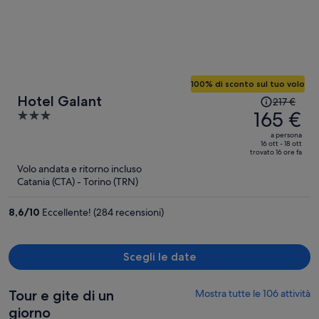
100% di sconto sul tuo volo
Il
Hotel Galant
217 €
prezzo
165 €
3
era
out
a persona
217 €,
of
16 ott - 18 ott
trovato 16 ore fa
ora
5
Volo andata e ritorno incluso
è
Catania (CTA) - Torino (TRN)
165 €
a
8,6
/
10
Eccellente! (284 recensioni)
persona
Scegli le date
Tour e gite di un
Mostra tutte le 106 attività
giorno