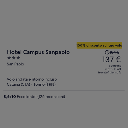
100% di sconto sul tuo volo
Il
Hotel Campus Sanpaolo
184 €
prezzo
137 €
3
era
out
San Paolo
a persona
184 €,
of
16 ott - 18 ott
trovato 1 giorno fa
ora
5
Volo andata e ritorno incluso
è
Catania (CTA) - Torino (TRN)
137 €
a
8,6
/
10
Eccellente! (126 recensioni)
persona