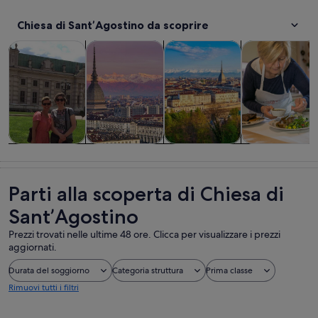
Chiesa di Sant’Agostino da scoprire
Apertura in una nuova scheda
Apertura in una nuova scheda
Ap
Tour e gite di un giorno
Storia e cultura
Tour privati e personalizzati
Cibo, bevande 
Tour e gite di
Storia e
Tour privati e
Cibo, bevande
un giorno
cultura
personalizzati
e vita notturna
Parti alla scoperta di Chiesa di
Sant’Agostino
Prezzi trovati nelle ultime 48 ore. Clicca per visualizzare i prezzi
aggiornati.
Durata del soggiorno
Categoria struttura
Prima classe
Rimuovi tutti i filtri