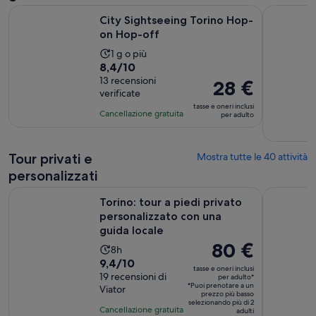
Apertura in una nu
City Sightseeing Torino Hop-on Hop-off
Torino: big
City Sightseeing Torino Hop-
on Hop-off
L’attività
1 g o più
Valutazione
8,4/10
dura
di
13 recensioni
Un
Il
28 €
verificate
8.4
giorno
prezzo
tasse e oneri inclusi
su
è
Cancellazione gratuita
per adulto
10,
28 €
sulla
per
base
Tour privati e
Mostra tutte le 40 attività
adulto
di
personalizzati
13
Torino: tour a piedi privato personalizzato con una guida loc
Tour privat
recensioni
Torino: tour a piedi privato
personalizzato con una
guida locale
Il
80 €
L’attività
8h
prezzo
Valutazione
9,4/10
dura
tasse e oneri inclusi
è
di
19 recensioni di
8
per adulto*
*Puoi prenotare a un
Viator
80 €
9.4
ore
prezzo più basso
selezionando più di 2
per
su
Cancellazione gratuita
adulti