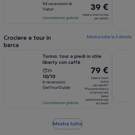
di
54 recensioni di
3
Il
39 €
Viator
10.0
ore
prezzo
tasse e oneri inclusi
su
e
è
Cancellazione gratuita
per adulto
10,
30
39 €
sulla
minuti
per
base
adulto
Crociere e tour in
Mostra tutte le 3 attività
di
barca
54
Apertura in una 
Torino: tour a piedi in stile liberty con caffè
Torino: tou
recensioni
Torino: tour a piedi in stile
liberty con caffè
Il
79 €
L’attività
2h
prezzo
Valutazione
10/10
dura
tasse e oneri
è
di
6 recensioni
inclusi
2
per adulto*
79 €
GetYourGuide
10.0
ore
*Puoi prenotare a
un prezzo più
per
su
basso
adulto*
selezionando più
10,
Cancellazione gratuita
di 2 adulti
sulla
base
di
Apertura
Mostra tutto
6
in
recensioni