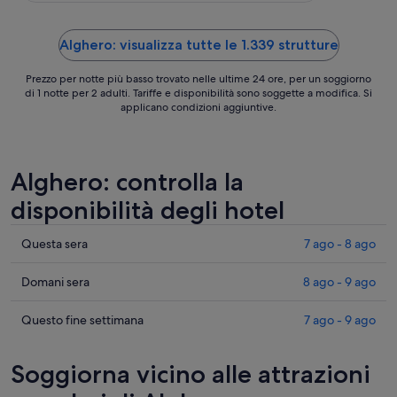
ago
Alghero: visualizza tutte le 1.339 strutture
Prezzo per notte più basso trovato nelle ultime 24 ore, per un soggiorno
di 1 notte per 2 adulti. Tariffe e disponibilità sono soggette a modifica. Si
applicano condizioni aggiuntive.
Alghero: controlla la
disponibilità degli hotel
Cerca
Questa sera
7 ago - 8 ago
i
prezzi
Cerca
Domani sera
8 ago - 9 ago
a
i
Alghero
prezzi
Cerca
Questo fine settimana
7 ago - 9 ago
per
a
i
stasera,
Alghero
prezzi
Soggiorna vicino alle attrazioni
7
per
a
ago
domani
Alghero