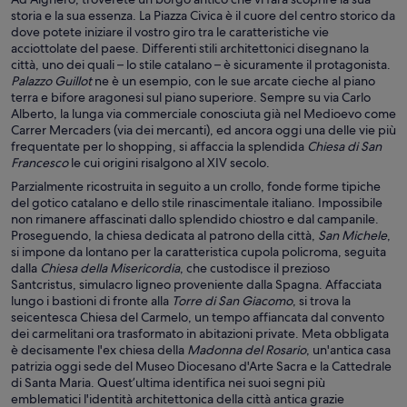
storia e la sua essenza. La Piazza Civica è il cuore del centro storico da
dove potete iniziare il vostro giro tra le caratteristiche vie
acciottolate del paese. Differenti stili architettonici disegnano la
città, uno dei quali – lo stile catalano – è sicuramente il protagonista.
Palazzo Guillot
ne è un esempio, con le sue arcate cieche al piano
terra e bifore aragonesi sul piano superiore. Sempre su via Carlo
Alberto, la lunga via commerciale conosciuta già nel Medioevo come
Carrer Mercaders (via dei mercanti), ed ancora oggi una delle vie più
frequentate per lo shopping, si affaccia la splendida
Chiesa di San
Francesco
le cui origini risalgono al XIV secolo.
Parzialmente ricostruita in seguito a un crollo, fonde forme tipiche
del gotico catalano e dello stile rinascimentale italiano. Impossibile
non rimanere affascinati dallo splendido chiostro e dal campanile.
Proseguendo, la chiesa dedicata al patrono della città,
San Michele
,
si impone da lontano per la caratteristica cupola policroma, seguita
dalla
Chiesa della Misericordia
, che custodisce il prezioso
Santcristus, simulacro ligneo proveniente dalla Spagna. Affacciata
lungo i bastioni di fronte alla
Torre di San Giacomo
, si trova la
seicentesca Chiesa del Carmelo, un tempo affiancata dal convento
dei carmelitani ora trasformato in abitazioni private. Meta obbligata
è decisamente l'ex chiesa della
Madonna del Rosario
, un'antica casa
patrizia oggi sede del Museo Diocesano d'Arte Sacra e la Cattedrale
di Santa Maria. Quest’ultima identifica nei suoi segni più
emblematici l'identità architettonica della città antica grazie