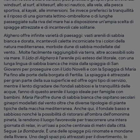
windsurf, al surf, al kitesurf, allo sci nautico, alla vela, alla pesca
sportiva, al kayak, alle immersioni. Se invece preferisci la tranquillità
e il riposo di una giornata lettino-ombrellone o di lunghe
passeggiate sulla riva del mare hai a disposizione un'ampia scelta di
spiagge attrezzate e di incantevoli cale solitarie.
Alghero offre infinite varietà di paesaggi: vasti arenili di sabbia
bianca e dorata, incantevoli calette incorniciate tra i colori della
natura mediterranea, morbide dune di sabbia modellate dal
vento...Molte facilmente raggiungibili via terra, altre accessibili solo
via mare. Il
Lido di Alghero
è l'arenile più esteso del litorale, con una
lunga lingua di sabbia bianca che inizia dalla spiaggia di San
Giovanni per proseguire con il Lido Novelli e con la Spiaggia di Maria
Pia fino alle porte della borgata di Fertilia. La spiaggia è attrezzata
per gran parte della sua superficie ed offre ogni tipo di servizio,
mentre il lento digradare dei fondali sabbiosi e la tranquillità delle
acque, fanno di questo arenile il luogo ideale per famiglie con
bambini.
Maria Pia
offre dune di sabbia bianca che ospitano secolari
ginepri modellati dal vento oltre che diverse tipologie di piante
tipiche della macchia mediterranea. Anche qui, il fondale basso e
sabbioso nonché la possibilità di ristorarsi all'ombra dell'omonima
pineta, la rendono il luogo favorevole per trascorrere una intera
giornata di relax, in un'oasi a poche centinaia di metri dalla città.
Segue
Le Bombarde
, È una delle spiagge più rinomate e mondane
della Riviera. Uno degli spazi più attrezzati per il divertimento, lo