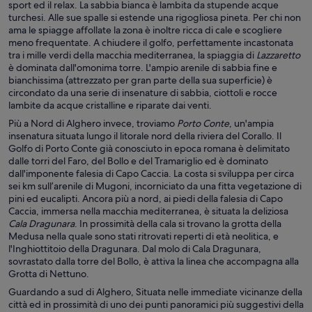
sport ed il relax. La sabbia bianca è lambita da stupende acque
turchesi. Alle sue spalle si estende una rigogliosa pineta. Per chi non
ama le spiagge affollate la zona è inoltre ricca di cale e scogliere
meno frequentate. A chiudere il golfo, perfettamente incastonata
tra i mille verdi della macchia mediterranea, la spiaggia di
Lazzaretto
è dominata dall'omonima torre. L'ampio arenile di sabbia fine e
bianchissima (attrezzato per gran parte della sua superficie) è
circondato da una serie di insenature di sabbia, ciottoli e rocce
lambite da acque cristalline e riparate dai venti.
Più a Nord di Alghero invece, troviamo
Porto Conte
, un'ampia
insenatura situata lungo il litorale nord della riviera del Corallo. Il
Golfo di Porto Conte già conosciuto in epoca romana è delimitato
dalle torri del Faro, del Bollo e del Tramariglio ed è dominato
dall'imponente falesia di Capo Caccia. La costa si sviluppa per circa
sei km sull’arenile di Mugoni, incorniciato da una fitta vegetazione di
pini ed eucalipti. Ancora più a nord, ai piedi della falesia di Capo
Caccia, immersa nella macchia mediterranea, è situata la deliziosa
Cala Dragunara
. In prossimità della cala si trovano la grotta della
Medusa nella quale sono stati ritrovati reperti di età neolitica, e
l'Inghiottitoio della Dragunara. Dal molo di Cala Dragunara,
sovrastato dalla torre del Bollo, è attiva la linea che accompagna alla
Grotta di Nettuno.
Guardando a sud di Alghero, Situata nelle immediate vicinanze della
città ed in prossimità di uno dei punti panoramici più suggestivi della