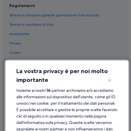
Regolamenti
Termini e condizioni generali (prenotazioni Vrbo escluse)
Termini e condizioni di Vrbo
Accessibilità
Privacy
Cookie
Condizioni per l'utilizzo
La vostra privacy è per noi molto
Informazioni legali/Contatti
importante
Linee guida sui contenuti e segnalazione dei contenuti
Insieme ai nostri
16
partner archiviamo e/o accediamo
Supporto
alle informazioni sul dispositivo dell'utente, come gli ID
univoci nei cookie, per il trattamento dei dati personali.
Assistenza clienti
È possibile accettare o gestire le proprie scelte facendo
Contattaci
clic di seguito o in qualsiasi momento nella pagina
dell'informativa sulla privacy. Queste scelte verranno
Come cancellare un volo
segnalate ai nostri partner e non influenzeranno i dati