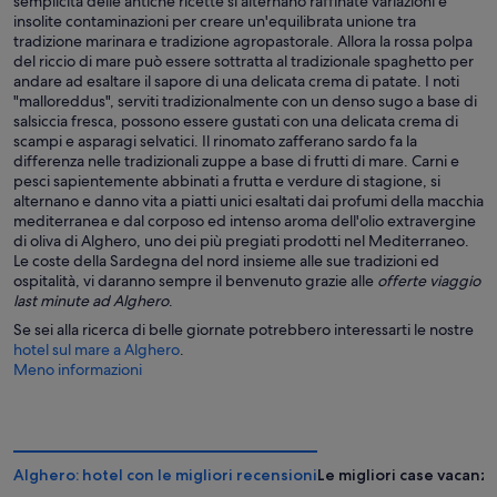
semplicità delle antiche ricette si alternano raffinate variazioni e
insolite contaminazioni per creare un'equilibrata unione tra
tradizione marinara e tradizione agropastorale. Allora la rossa polpa
del riccio di mare può essere sottratta al tradizionale spaghetto per
andare ad esaltare il sapore di una delicata crema di patate. I noti
"malloreddus", serviti tradizionalmente con un denso sugo a base di
salsiccia fresca, possono essere gustati con una delicata crema di
scampi e asparagi selvatici. Il rinomato zafferano sardo fa la
differenza nelle tradizionali zuppe a base di frutti di mare. Carni e
pesci sapientemente abbinati a frutta e verdure di stagione, si
alternano e danno vita a piatti unici esaltati dai profumi della macchia
mediterranea e dal corposo ed intenso aroma dell'olio extravergine
di oliva di Alghero, uno dei più pregiati prodotti nel Mediterraneo.
Le coste della Sardegna del nord insieme alle sue tradizioni ed
ospitalità, vi daranno sempre il benvenuto grazie alle
offerte viaggio
last minute ad Alghero
.
Se sei alla ricerca di belle giornate potrebbero interessarti le nostre
hotel sul mare a Alghero
.
Meno informazioni
Alghero: hotel con le migliori recensioni
Le migliori case vacanz