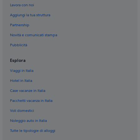
Alghero: Campeggi
Lavora con noi
Alghero: Capsule Hotel
Aggiungi la tua struttura
Alghero: Castelli
Partnership
Alghero: Agriturismi
Novità e comunicati stampa
Alghero: Case private in affitto
Pubblicità
Alghero: Affittacamere
Alghero: Resort con appartamenti
Esplora
Alghero: Inn
Viaggi in Italia
Alghero: B&B
Hotel in Italia
Alghero: Case sull'albero
Case vacanze in Italia
Alghero: Guest house
Pacchetti vacanza in Italia
Voli domestici
Noleggio auto in Italia
Tutte le tipologie di alloggi