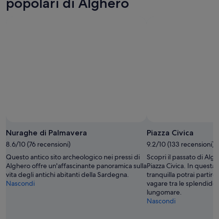
popolari di Alghero
-
notte,
per
8
8
questo
ago
ago
weekend,
-
7
9
ago
ago
-
9
ago
Nuraghe di Palmavera
Piazza Civica
8.6/10 (76 recensioni)
9.2/10 (133 recensioni)
Questo antico sito archeologico nei pressi di
Scopri il passato di Algh
Alghero offre un'affascinante panoramica sulla
Piazza Civica. In questa
vita degli antichi abitanti della Sardegna.
tranquilla potrai partire
Nascondi
vagare tra le splendide 
lungomare.
Nascondi