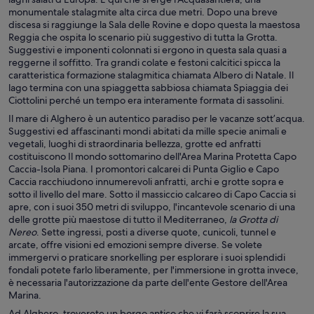
monumentale stalagmite alta circa due metri. Dopo una breve
discesa si raggiunge la Sala delle Rovine e dopo questa la maestosa
Reggia che ospita lo scenario più suggestivo di tutta la Grotta.
Suggestivi e imponenti colonnati si ergono in questa sala quasi a
reggerne il soffitto. Tra grandi colate e festoni calcitici spicca la
caratteristica formazione stalagmitica chiamata Albero di Natale. Il
lago termina con una spiaggetta sabbiosa chiamata Spiaggia dei
Ciottolini perché un tempo era interamente formata di sassolini.
Il mare di Alghero è un autentico paradiso per le vacanze sott’acqua.
Suggestivi ed affascinanti mondi abitati da mille specie animali e
vegetali, luoghi di straordinaria bellezza, grotte ed anfratti
costituiscono Il mondo sottomarino dell'Area Marina Protetta Capo
Caccia-Isola Piana. I promontori calcarei di Punta Giglio e Capo
Caccia racchiudono innumerevoli anfratti, archi e grotte sopra e
sotto il livello del mare. Sotto il massiccio calcareo di Capo Caccia si
apre, con i suoi 350 metri di sviluppo, l'incantevole scenario di una
delle grotte più maestose di tutto il Mediterraneo,
la Grotta di
Nereo
. Sette ingressi, posti a diverse quote, cunicoli, tunnel e
arcate, offre visioni ed emozioni sempre diverse. Se volete
immergervi o praticare snorkelling per esplorare i suoi splendidi
fondali potete farlo liberamente, per l'immersione in grotta invece,
è necessaria l'autorizzazione da parte dell'ente Gestore dell'Area
Marina.
Ad Alghero, troverete un borgo antico che vi farà scoprire la sua