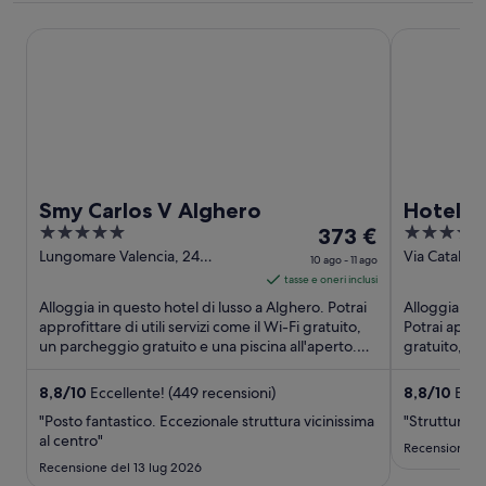
Smy Carlos V Alghero
Hotel Catal
Smy Carlos V Alghero
Hotel C
5
Il
4
373 €
out
prezzo
out
Lungomare Valencia, 24
Via Catalog
10 ago - 11 ago
Alghero SS
of
è
of
tasse e oneri inclusi
5
373 €
5
Alloggia in questo hotel di lusso a Alghero. Potrai
Alloggia in 
a
approfittare di utili servizi come il Wi-Fi gratuito,
Potrai approf
un parcheggio gratuito e una piscina all'aperto.
notte
gratuito, 2 
Nelle ...
Nelle ...
nel
periodo
8,8
/
10
Eccellente! (449 recensioni)
8,8
/
10
Eccel
10
"Posto fantastico. Eccezionale struttura vicinissima
"Struttura pe
ago
al centro"
Recensione de
-
Recensione del 13 lug 2026
11