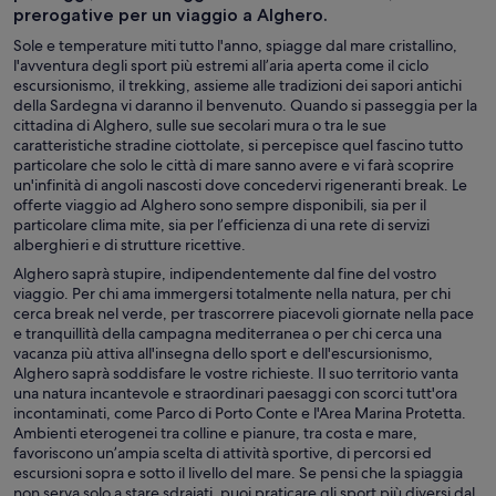
prerogative per un viaggio a Alghero.
Sole e temperature miti tutto l'anno, spiagge dal mare cristallino,
l'avventura degli sport più estremi all’aria aperta come il ciclo
escursionismo, il trekking, assieme alle tradizioni dei sapori antichi
della Sardegna vi daranno il benvenuto. Quando si passeggia per la
cittadina di Alghero, sulle sue secolari mura o tra le sue
caratteristiche stradine ciottolate, si percepisce quel fascino tutto
particolare che solo le città di mare sanno avere e vi farà scoprire
un'infinità di angoli nascosti dove concedervi rigeneranti break. Le
offerte viaggio ad Alghero sono sempre disponibili, sia per il
particolare clima mite, sia per l’efficienza di una rete di servizi
alberghieri e di strutture ricettive.
Alghero saprà stupire, indipendentemente dal fine del vostro
viaggio. Per chi ama immergersi totalmente nella natura, per chi
cerca break nel verde, per trascorrere piacevoli giornate nella pace
e tranquillità della campagna mediterranea o per chi cerca una
vacanza più attiva all'insegna dello sport e dell'escursionismo,
Alghero saprà soddisfare le vostre richieste. Il suo territorio vanta
una natura incantevole e straordinari paesaggi con scorci tutt'ora
incontaminati, come Parco di Porto Conte e l'Area Marina Protetta.
Ambienti eterogenei tra colline e pianure, tra costa e mare,
favoriscono un’ampia scelta di attività sportive, di percorsi ed
escursioni sopra e sotto il livello del mare. Se pensi che la spiaggia
non serva solo a stare sdraiati, puoi praticare gli sport più diversi dal