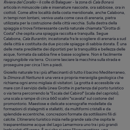
Riviera del Corallo
– il colle di Balaguer - la zona di
Cala Bona
si
articola in minuscole cale e insenature nascoste, ora sabbiose, ora in
ciottoli. Come altre località della costa meridionale, anche Calabona,
in tempi non lontani, veniva usata come cava di arenaria, pietra
utilizzata per la costruzione della città vecchia. Sulla destra della
spiaggia si trova l'interessante cavità naturale chiamata "Grotta di
Costa" che ospita una spiaggia raccolta e tranquilla. Segue
Calabona,
Cala Burantin
, incastonata fra le scogliere di arenaria a sud
della città e costituita da due piccole spiagge di sabbia dorata. È una
delle mete predilette dei diportisti per la tranquillità e bellezza delle
acque, formata da sabbia fine e basse scogliere. Non è facilmente
raggiungibile via terra. Occorre lasciare la macchina sulla strada e
proseguire per circa 1 km a piedi.
Gioiello naturale tra i più affascinanti di tutto il bacino Mediterraneo,
la
Dimora di Nettuno
è una vera e propria meraviglia geologica che
richiama ogni anno migliaia di visitatori. La grotta è accessibile via
mare con il servizio della Linea Grotte in partenza dal porto turistico
o via terra percorrendo la "Escala del Cabirol" (scala del capriolo),
una scala a rampe di circa 660 scalini "scavata" sul costone del
promontorio. Maestose e delicate scenografie modellate da
formazioni di stalagmiti e stallatiti, da multiformi cristalli e da
splendide eccentriche, concrezioni formate da sottilissimi fili di
calcite. L'itinerario turistico inizia nella grande sala che ospita le
trasparentissime acque del Lago Lamarmora uno tra i più grandi
laghi salati d'Europa. È qui che si erge l'Acquasantiera, una