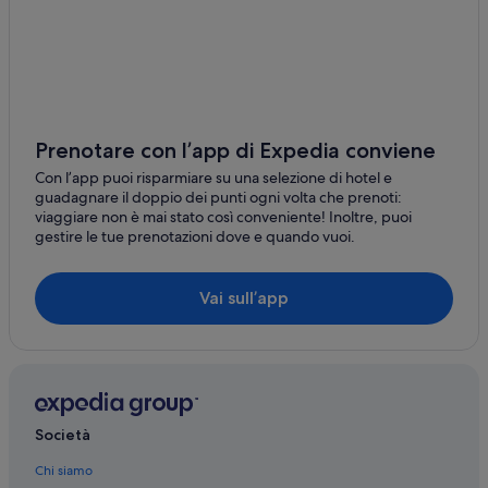
I Piani
Alghero: Hotel romantici
Alghero: Hotel all inclusive
Tramariglio
Alghero: Hotel per chi ama l'avventura
Maristella
Alghero: Hotel ecosostenibili
Centro Storico di Alghero: Hotel economici
Prenotare con l’app di Expedia conviene
Alghero: hotel a 4 stelle
Con l’app puoi risparmiare su una selezione di hotel e
guadagnare il doppio dei punti ogni volta che prenoti:
Alghero: hotel a 3 stelle
viaggiare non è mai stato così conveniente! Inoltre, puoi
gestire le tue prenotazioni dove e quando vuoi.
Alghero: hotel a 5 stelle
Alghero: Appartamenti
Vai sull’app
Alghero: Navi da crociera
Alghero: Ville
Alghero: Chalet
Alghero: Safari/Tende arredate
Società
Alghero: Aparthotel
Alghero: Complessi di appartamenti
Chi siamo