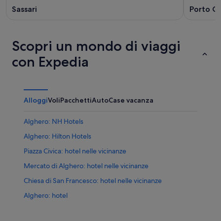
Sassari
Porto C
Scopri un mondo di viaggi
con Expedia
Alloggi
Voli
Pacchetti
Auto
Case vacanza
Alghero: NH Hotels
Alghero: Hilton Hotels
Piazza Civica: hotel nelle vicinanze
Mercato di Alghero: hotel nelle vicinanze
Chiesa di San Francesco: hotel nelle vicinanze
Alghero: hotel
Piazza della Mercede: hotel nelle vicinanze