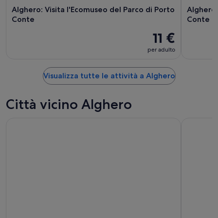
Alghero: Visita l'Ecomuseo del Parco di Porto
Alghero 
Conte
Conte
11 €
per adulto
Visualizza tutte le attività a Alghero
Città vicino Alghero