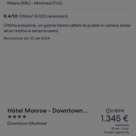
Milano (MIL) - Montreal (YUL)
1.203 €
a
8,4
/
10
Ottimo! (4.023 recensioni)
persona
Ottima posizione, un giorno hanno saltato le pulizie in camera senza
alcun motivo e senza scusarsi.
Recensione del 22 set 2024
Il
Hôtel Monroe - Downtown
1.727 €
prezzo
1.345 €
4
Montreal
era
out
Downtown Montreal
a persona
1.727 €,
of
29 set - 6 ott
trovato 1 giorno fa
ora