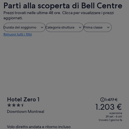
Parti alla scoperta di Bell Centre
Prezzi trovati nelle ultime 48 ore. Clicca per visualizzare i prezzi
aggiornati.
Durata del soggiorno
Categoria struttura
Prima classe
Rimuovi tutti i filtri
Il
Hotel Zero 1
1.477 €
prezzo
1.203 €
3.5
era
out
Downtown Montreal
a persona
1.477 €,
of
29 set - 6 ott
trovato 1 giorno fa
ora
5
Volo diretto andata e ritorno incluso
è