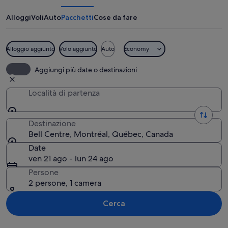
Alloggi
Voli
Auto
Pacchetti
Cose da fare
Alloggio aggiunto
Volo aggiunto
Auto
Economy
Un edificio moderno con una facciata i
Aggiungi più date o destinazioni
Località di partenza
Destinazione
Bell Centre, Montréal, Québec, Canada
Date
ven 21 ago - lun 24 ago
Persone
2 persone, 1 camera
Cerca
Guarda la mappa