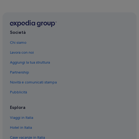
Montréal: Hotel economici
Montréal: Hotel sulla spiaggia
Little Italy: hotel Fairmont
Montréal: hotel a 5 stelle
Società
Montréal: hotel a 3 stelle
Chi siamo
Quartier des Spectacles: hotel
Lavora con noi
Saint-Henri: hotel
Aggiungi la tua struttura
Old Montreal: hotel
Partnership
Villeray: hotel
Novità e comunicati stampa
Mile End: hotel
Pubblicità
Sainte-Marie: hotel
Little Burgundy: hotel
Esplora
Ville-Marie: hotel
Viaggi in Italia
Plateau Mont-Royal: hotel
Hotel in Italia
Chinatown: hotel
Case vacanze in Italia