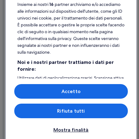
Insieme ai nostri
16
partner archiviamo e/o accediamo
Montréal: Guest house
Supporto
alle informazioni sul dispositivo dell'utente, come gli ID
Isola delle Suore: B&B
univoci nei cookie, per il trattamento dei dati personali.
Assistenza clienti
È possibile accettare o gestire le proprie scelte facendo
Contattaci
clic di seguito o in qualsiasi momento nella pagina
dell'informativa sulla privacy. Queste scelte verranno
Come cancellare un volo
segnalate ai nostri partner e non influenzeranno i dati
Come modificare la prenotazione di un hotel o una casa vacanze
sulla navigazione.
Tempistiche per i rimborsi
Noi e i nostri partner trattiamo i dati per
fornire:
Utilizzare un coupon Expedia
Utilizzare dati di geolocalizzazione precisi. Scansione attiva
Documenti per i viaggi internazionali
delle caratteristiche del dispositivo ai fini
dell’identificazione. Archiviare informazioni su dispositivo
Accetto
e/o accedervi. Pubblicità e contenuti personalizzati,
misurazione delle prestazioni dei contenuti e degli
annunci, ricerche sul pubblico, sviluppo di servizi.
Expedia, Inc. non è responsabile dei contenuti di siti esterni.
Rifiuta tutti
Elenco dei partner (fornitori)
© 2026 Expedia, Inc., una società di Expedia Group. Tutti i diritti riservati.
Expedia e il logo di Expedia sono marchi registrati o marchi di Expedia,
Inc.
Mostra finalità