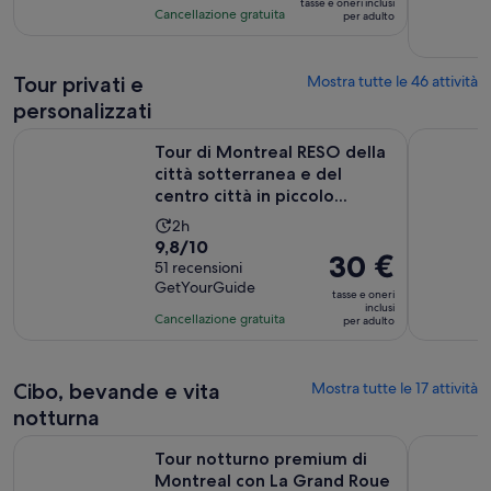
tasse e oneri inclusi
su
30
è
Cancellazione gratuita
per adulto
10,
minuti
31 €
sulla
per
base
Tour privati e
Mostra tutte le 46 attività
adulto
di
personalizzati
129
Tour di Montreal RESO della città sotterranea e del centro cit
Montreal: 
recensioni
Tour di Montreal RESO della
città sotterranea e del
centro città in piccolo...
L’attività
2h
Valutazione
9,8/10
dura
Il
30 €
di
51 recensioni
2
prezzo
GetYourGuide
9.8
ore
tasse e oneri
è
inclusi
su
Cancellazione gratuita
per adulto
30 €
10,
per
sulla
adulto
base
Cibo, bevande e vita
Mostra tutte le 17 attività
di
notturna
51
Aper
Tour notturno premium di Montreal con La Grand Roue
Montréal: 
recensioni
Tour notturno premium di
Montreal con La Grand Roue