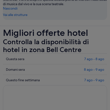
di musica dal vivo e la sua scena teatrale.
Nascondi
Vai alle strutture
Migliori offerte hotel
Controlla la disponibilità di
hotel in zona Bell Centre
Controlla
Questa sera
7 ago - 8 ago
i
prezzi
Controlla
Domani sera
8 ago - 9 ago
vicino
i
a
prezzi
Controlla
Questo fine settimana
7 ago - 9 ago
Bell
vicino
i
Centre
a
prezzi
per
Bell
vicino
questa
Centre
a
sera,
per
Bell