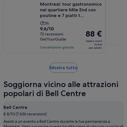
Montreal: tour gastronomico nel quartiere Mile End con poutin
The Bagel 
recensioni
Montreal: tour gastronomico
nel quartiere Mile End con
poutine e 7 piatti t...
L’attività
3h
Valutazione
9,6/10
dura
Il
88 €
di
72 recensioni
3
prezzo
GetYourGuide
9.6
ore
tasse e oneri
è
inclusi
su
Cancellazione gratuita
per adulto
88 €
10,
per
sulla
adulto
base
Apertura
Mostra tutto
di
in
72
una
recensioni
Soggiorna vicino alle attrazioni
nuova
scheda
popolari di Bell Centre
Bell Centre
8.8/10 (7.636 recensioni)
Assisti a un evento a Bell Centre durante la tua permanenza a
Montréal. Vieni a scoprire questa località piena di vita con i suoi locali