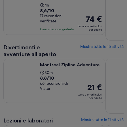
L’attività
4h
Valutazione
8,6/10
dura
di
17 recensioni
4
Il
74 €
verificate
8.6
ore
prezzo
tasse e oneri inclusi
su
è
Cancellazione gratuita
per adulto
10,
74 €
sulla
per
base
Divertimenti e
Mostra tutte le 15 attività
adulto
di
avventure all’aperto
17
Apertura in una nuova scheda
Montreal Zipline Adventure
Tour di un
recensioni
Montreal Zipline Adventure
L’attività
30m
Valutazione
8,8/10
dura
di
66 recensioni di
30
Il
21 €
Viator
8.8
minuti
prezzo
tasse e oneri inclusi
su
è
per adulto
10,
21 €
sulla
per
base
adulto
di
Lezioni e laboratori
Mostra tutte le 11 attività
66