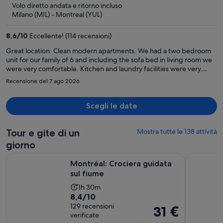
5
Volo diretto andata e ritorno incluso
è
Milano (MIL) - Montreal (YUL)
1.219 €
a
8,6
/
10
Eccellente! (114 recensioni)
persona
Great location. Clean modern apartments. We had a two bedroom
unit for our family of 6 and including the sofa bed in living room we
were very comfortable. Kitchen and laundry facilities were very
convenient. Everything is in the area, extremely walkable. Only flaw
Recensione del 7 ago 2026
with our unit is there is only one wall mounted AC unit in the living
room. The bedrooms felt very stuffy, though not hot, during our
stay. Perhaps adding ceiling fans would help
Scegli le date
Tour e gite di un
Mostra tutte le 138 attività
giorno
Apertura in una nuova 
Montréal: Crociera guidata sul fiume
Da Montrea
Montréal: Crociera guidata
sul fiume
L’attività
1h 30m
Valutazione
8,4/10
dura
di
129 recensioni
Un’ora
Il
31 €
verificate
8.4
e
prezzo